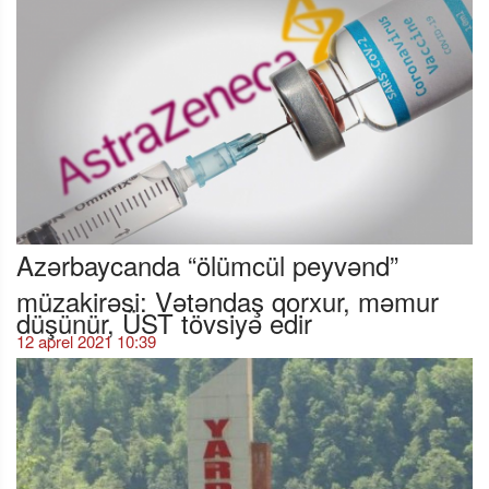
Azərbaycanda “ölümcül peyvənd”
müzakirəsi: Vətəndaş qorxur, məmur
düşünür, ÜST tövsiyə edir
12 aprel 2021 10:39