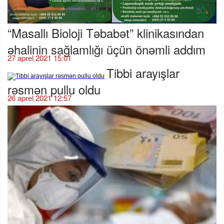
“Masallı Bioloji Təbabət” klinikasından
əhalinin sağlamlığı üçün önəmli addım
27 aprel 2021 15:01
Tibbi arayışlar
rəsmən pullu oldu
26 aprel 2021 12:57