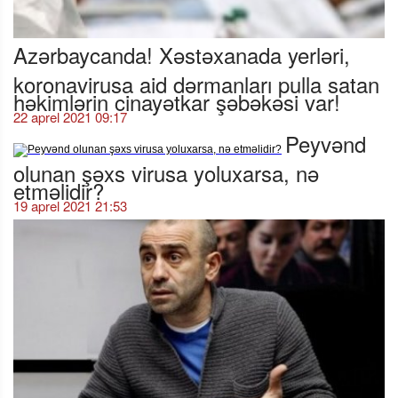
Azərbaycanda! Xəstəxanada yerləri,
koronavirusa aid dərmanları pulla satan
həkimlərin cinayətkar şəbəkəsi var!
22 aprel 2021 09:17
Peyvənd
olunan şəxs virusa yoluxarsa, nə
etməlidir?
19 aprel 2021 21:53