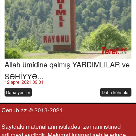
Allah ümidinə qalmış YARDIMLILAR və
SƏHİYYƏ...
12 aprel 2021 09:01
Daha yenilər
Daha köhnələr
Cenub.az © 2013-2021
Saytdakı materialların istifadəsi zamanı istinad
edilməsi vacibdir. Məlumat internet səhifələrində