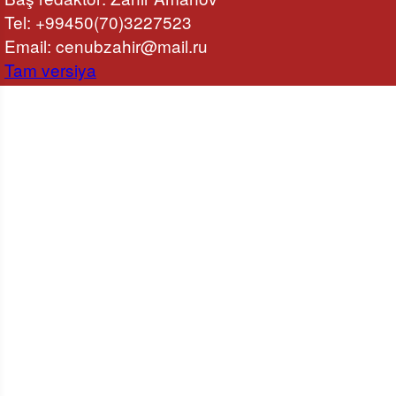
Tel: +99450(70)3227523
Email:
cenubzahir@mail.ru
Tam versiya