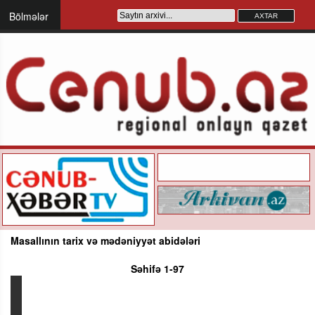
Bölmələr
Masallının tarix və mədəniyyət abidələri
Səhifə 1-97