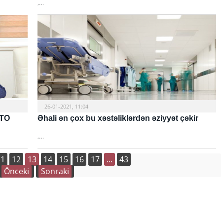
,…
26-01-2021, 11:04
OTO
Əhali ən çox bu xəstəliklərdən əziyyət çəkir
,…
11
12
13
14
15
16
17
...
43
Önceki
Sonraki