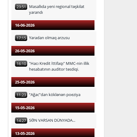
Masallıda yeni regional təşkilat
23:51
yarandı
16-06-2026
Yaradan olmaq arzusu
17:15
26-05-2026
"Hacı Kredit İttifaqı" MMC-nin illik
16:10
hesabatının auditor təsdiqi.
25-05-2026
“Ağac”dan köklənən poeziya
11:23
15-05-2026
SƏN VARSAN DÜNYADA...
14:27
13-05-2026