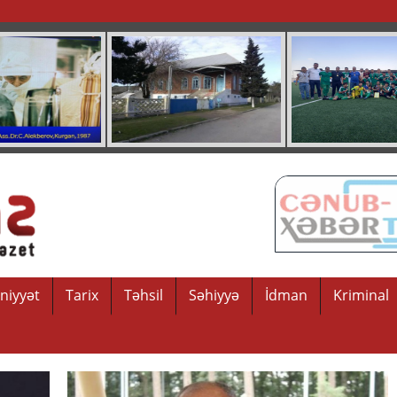
niyyət
Tarix
Təhsil
Səhiyyə
İdman
Kriminal