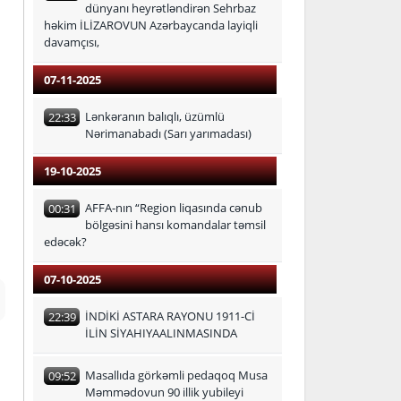
dünyanı heyrətləndirən Sehrbaz
həkim İLİZAROVUN Azərbaycanda layiqli
davamçısı,
07-11-2025
Lənkəranın balıqlı, üzümlü
22:33
Nərimanabadı (Sarı yarımadası)
19-10-2025
AFFA-nın “Region liqasında cənub
00:31
bölgəsini hansı komandalar təmsil
edəcək?
07-10-2025
İNDİKİ ASTARA RAYONU 1911-Cİ
22:39
İLİN SİYAHIYAALINMASINDA
Masallıda görkəmli pedaqoq Musa
09:52
Məmmədovun 90 illik yubileyi