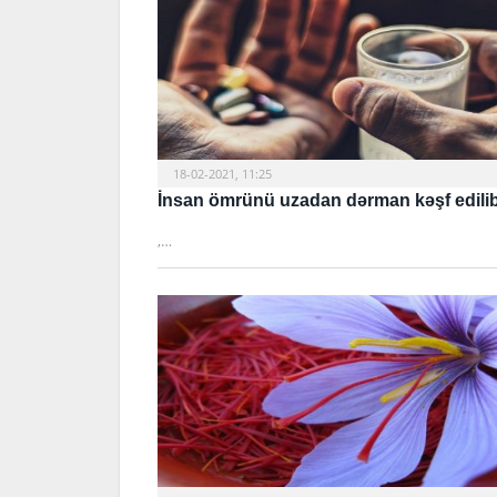
18-02-2021, 11:25
İnsan ömrünü uzadan dərman kəşf edili
,…