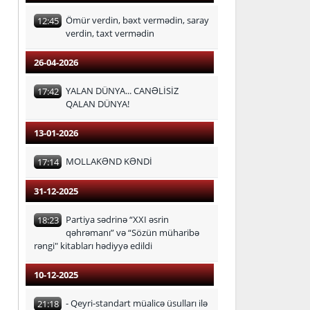
Ömür verdin, bəxt vermədin, saray
12:45
verdin, taxt vermədin
26-04-2026
YALAN DÜNYA... CANƏLİSİZ
17:42
QALAN DÜNYA!
13-01-2026
MOLLAKƏND KƏNDİ
17:14
31-12-2025
Partiya sədrinə “XXI əsrin
18:23
qəhrəmanı” və “Sözün müharibə
rəngi" kitabları hədiyyə edildi
10-12-2025
- Qeyri-standart müalicə üsulları ilə
21:18