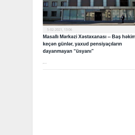
5-02-2021, 13:06
Masallı Mərkəzi Xəstəxanası -- Baş həki
keçən günlər, yaxud pensiyaçıların
dayanmayan “üsyanı”
,…