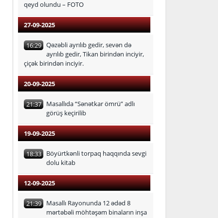
qeyd olundu – FOTO
27-09-2025
Qəzəbli ayrılıb gedir, sevən də
16:29
ayrılıb gedir, Tikan birindən inciyir,
çiçək birindən inciyir.
20-09-2025
Masallıda “Sənətkar ömrü” adlı
21:37
görüş keçirilib
19-09-2025
Böyürtkənli torpaq haqqında sevgi
18:33
dolu kitab
12-09-2025
Masallı Rayonunda 12 ədəd 8
21:39
mərtəbəli möhtəşəm binaların inşa