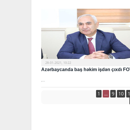
28-01-2021, 10:22
Azərbaycanda baş həkim işdən çıxdı F
,…
1
...
9
10