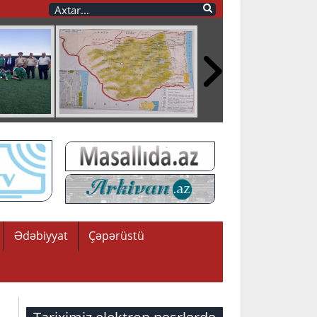
Ədəbiyyat
Çəpərüstü