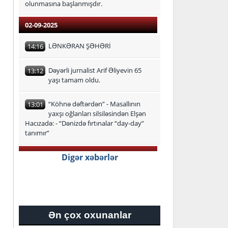
olunmasına başlanmışdır.
02-09-2025
LƏNKƏRAN ŞƏHƏRİ
14:16
Dəyərli jurnalist Arif Əliyevin 65
13:12
yaşı tamam oldu.
“Köhnə dəftərdən” - Masallının
13:01
yaxşı oğlanları silsiləsindən Elşən
Hacızadə: - “Dənizdə fırtınalar “day-day”
tanımır”
29-08-2025
Digər xəbərlər
Lənkəran-Astara Regional Təhsil
16:24
İdarəsi üzrə ən yüksək bal
toplayan məzunlar
Ən çox oxunanlar
27-08-2025