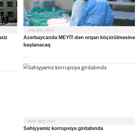
3-02-2021, 09:53
msiz
Azərbaycanda MEYİT-dən orqan köçürülməsinə
başlanacaq
,…
29-01-2021, 21:27
Səhiyyəmiz korrupsiya girdabında