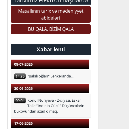
Tariximiz elektron nəşrlərdə
Masallının tarix və mədəniyyət
abidələri
BU QALA, BİZİM QALA
Xəbər lenti
08-07-2026
"Bakılı oğlan" Lənkəranda...
14:39
30-06-2026
Könül Nuriyeva - 2-ci yazı. Eskar
09:04
Tolle “İndinin Gücü” Düşüncələrin
buxovundan azad olmaq.
17-06-2026