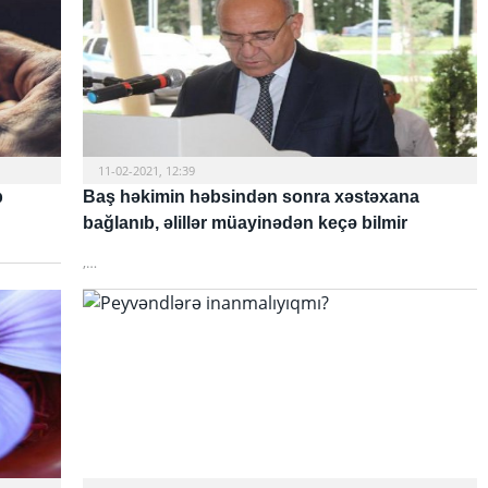
11-02-2021, 12:39
b
Baş həkimin həbsindən sonra xəstəxana
bağlanıb, əlillər müayinədən keçə bilmir
,…