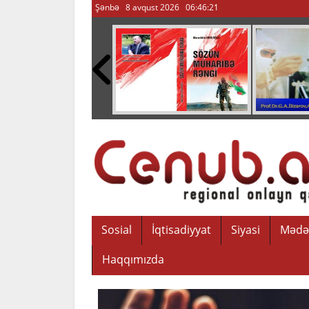
Şənbə 8 avqust 2026
06:46:22
Sosial
İqtisadiyyat
Siyasi
Mədə
Haqqımızda