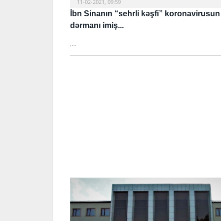
11-02-2021, 09:59
İbn Sinanın “sehrli kəşfi” koronavirusun
dərmanı imiş...
,…