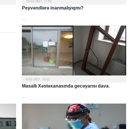
10-02-2021, 11:02
Peyvəndlərə inanmalıyıqmı?
,…
8-02-2021, 10:23
Masallı Xəstəxanasında gecəyarısı dava.
,…