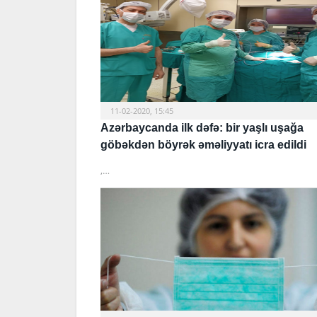
11-02-2020, 15:45
Azərbaycanda ilk dəfə: bir yaşlı uşağa
göbəkdən böyrək əməliyyatı icra edildi
,…