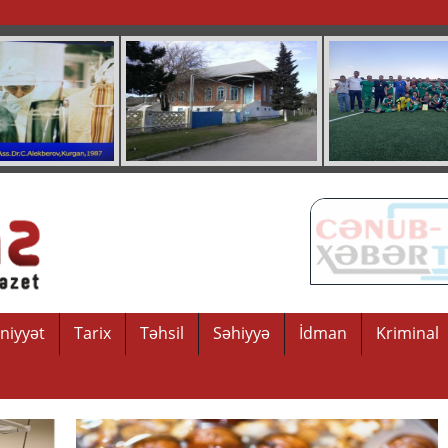
niyyət
Tarix
Təhsil
Səhiyyə
İdman
Kriminal