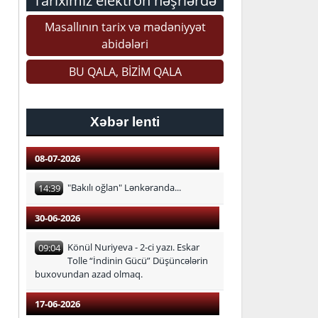
Tariximiz elektron nəşrlərdə
Masallının tarix və mədəniyyət
abidələri
BU QALA, BİZİM QALA
Xəbər lenti
08-07-2026
"Bakılı oğlan" Lənkəranda...
14:39
30-06-2026
Könül Nuriyeva - 2-ci yazı. Eskar
09:04
Tolle “İndinin Gücü” Düşüncələrin
buxovundan azad olmaq.
17-06-2026