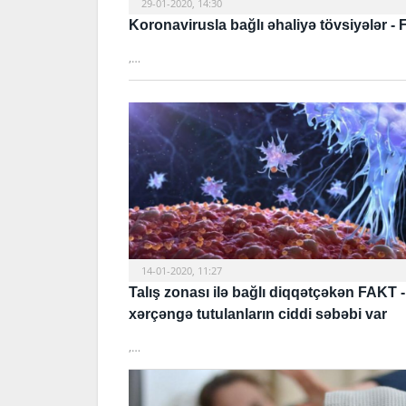
29-01-2020, 14:30
Koronavirusla bağlı əhaliyə tövsiyələr -
,…
14-01-2020, 11:27
Talış zonası ilə bağlı diqqətçəkən FAKT 
xərçəngə tutulanların ciddi səbəbi var
,…