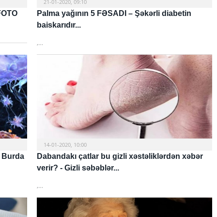
21-01-2020, 09:10
 FOTO
Palma yağının 5 FƏSADI – Şəkərli diabetin
baiskarıdır...
,…
14-01-2020, 10:00
- Burda
Dabandakı çatlar bu gizli xəstəliklərdən xəbər
verir? - Gizli səbəblər...
,…