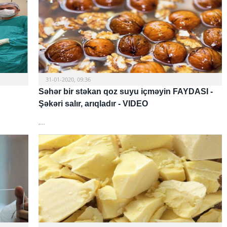
31-01-2020, 09:36
Səhər bir stəkan qoz suyu içməyin FAYDASI -
Şəkəri salır, arıqladır - VIDEO
,…