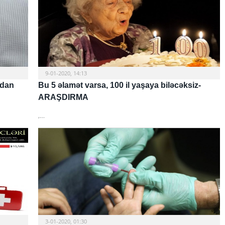
9-01-2020, 14:13
rdan
Bu 5 əlamət varsa, 100 il yaşaya biləcəksiz-
ARAŞDIRMA
,…
3-01-2020, 01:30