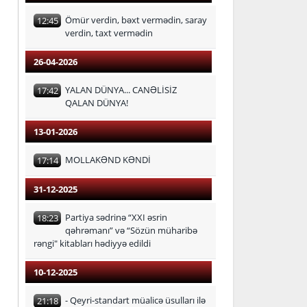
Ömür verdin, bəxt vermədin, saray
12:45
verdin, taxt vermədin
26-04-2026
YALAN DÜNYA... CANƏLİSİZ
17:42
QALAN DÜNYA!
13-01-2026
MOLLAKƏND KƏNDİ
17:14
31-12-2025
Partiya sədrinə “XXI əsrin
18:23
qəhrəmanı” və “Sözün müharibə
rəngi" kitabları hədiyyə edildi
10-12-2025
- Qeyri-standart müalicə üsulları ilə
21:18