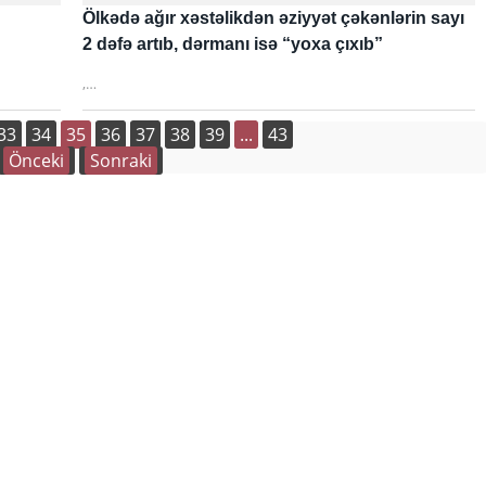
Ölkədə ağır xəstəlikdən əziyyət çəkənlərin sayı
2 dəfə artıb, dərmanı isə “yoxa çıxıb”
,…
33
34
35
36
37
38
39
...
43
Önceki
Sonraki