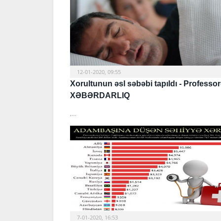
12-01-2020, 09:55
Xorultunun əsl səbəbi tapıldı - Professo
XƏBƏRDARLIQ
,…
7-01-2020, 16:53