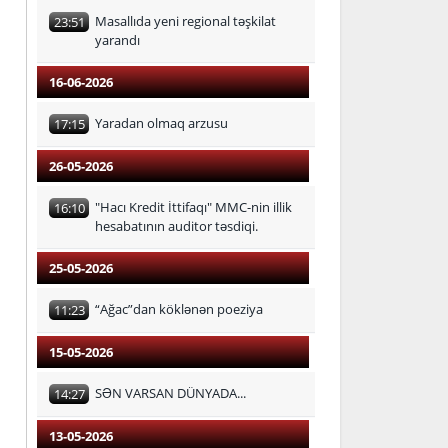
Masallıda yeni regional təşkilat
23:51
yarandı
16-06-2026
Yaradan olmaq arzusu
17:15
26-05-2026
"Hacı Kredit İttifaqı" MMC-nin illik
16:10
hesabatının auditor təsdiqi.
25-05-2026
“Ağac”dan köklənən poeziya
11:23
15-05-2026
SƏN VARSAN DÜNYADA...
14:27
13-05-2026