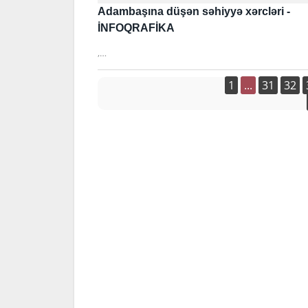
Adambaşına düşən səhiyyə xərcləri -
İNFOQRAFİKA
,…
1
...
31
32