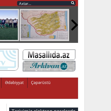
Ədəbiyyat
Çəpərüstü