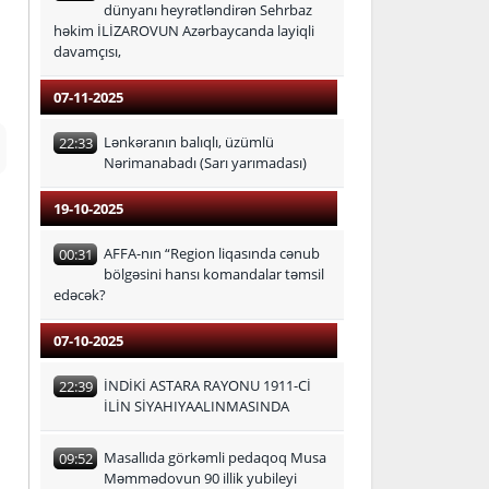
dünyanı heyrətləndirən Sehrbaz
həkim İLİZAROVUN Azərbaycanda layiqli
davamçısı,
07-11-2025
Lənkəranın balıqlı, üzümlü
22:33
Nərimanabadı (Sarı yarımadası)
19-10-2025
AFFA-nın “Region liqasında cənub
00:31
bölgəsini hansı komandalar təmsil
edəcək?
07-10-2025
İNDİKİ ASTARA RAYONU 1911-Cİ
22:39
İLİN SİYAHIYAALINMASINDA
Masallıda görkəmli pedaqoq Musa
09:52
Məmmədovun 90 illik yubileyi