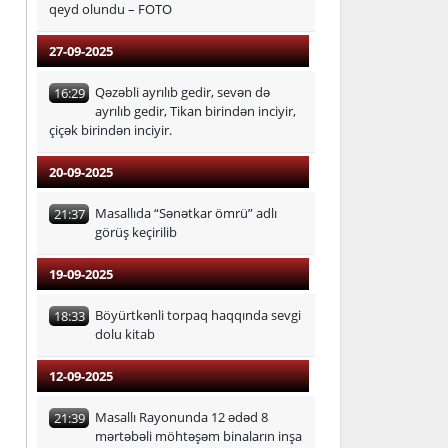
qeyd olundu – FOTO
27-09-2025
Qəzəbli ayrılıb gedir, sevən də
16:29
ayrılıb gedir, Tikan birindən inciyir,
çiçək birindən inciyir.
20-09-2025
Masallıda “Sənətkar ömrü” adlı
21:37
görüş keçirilib
19-09-2025
Böyürtkənli torpaq haqqında sevgi
18:33
dolu kitab
12-09-2025
Masallı Rayonunda 12 ədəd 8
21:39
mərtəbəli möhtəşəm binaların inşa