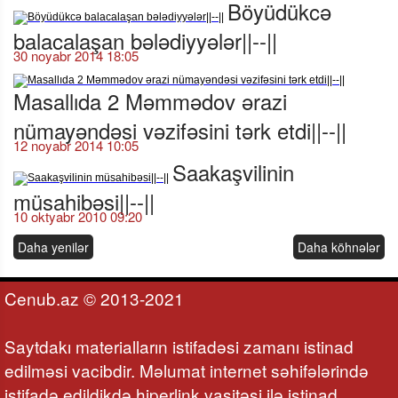
Böyüdükcə
balacalaşan bələdiyyələr||--||
30 noyabr 2014 18:05
Masallıda 2 Məmmədov ərazi
nümayəndəsi vəzifəsini tərk etdi||--||
12 noyabr 2014 10:05
Saakaşvilinin
müsahibəsi||--||
10 oktyabr 2010 09:20
Daha yenilər
Daha köhnələr
Cenub.az © 2013-2021
Saytdakı materialların istifadəsi zamanı istinad
edilməsi vacibdir. Məlumat internet səhifələrində
istifadə edildikdə hiperlink vasitəsi ilə istinad