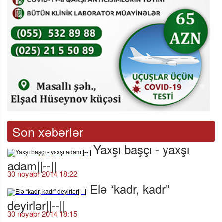
Son xəbərlər
Yaxşı başçı - yaxşı
adam||--||
30 noyabr 2014 18:22
Elə “kadr, kadr”
deyirlər||--||
30 noyabr 2014 18:15