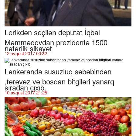
Lerikdən seçilən deputat İqbal
Məmmədovdan prezidentə 1500
nəfərlik şikayət
12 avqust 2017 00:32
Lənkəranda susuzluq səbəbindən
,tərəvəz və bosdan bitgiləri yanarq
sıradan çıxıb.
10 avqust 2017 21:25