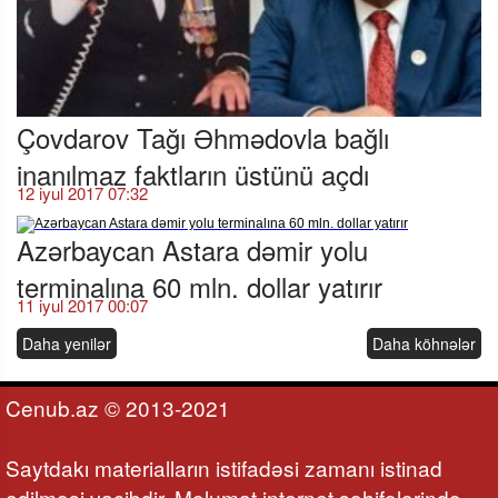
Çovdarov Tağı Əhmədovla bağlı
inanılmaz faktların üstünü açdı
12 iyul 2017 07:32
Azərbaycan Astara dəmir yolu
terminalına 60 mln. dollar yatırır
11 iyul 2017 00:07
Daha yenilər
Daha köhnələr
Cenub.az © 2013-2021
Saytdakı materialların istifadəsi zamanı istinad
edilməsi vacibdir. Məlumat internet səhifələrində