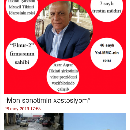
“Mən sənətimin xəstəsiyəm”
28 may 2019 17:58