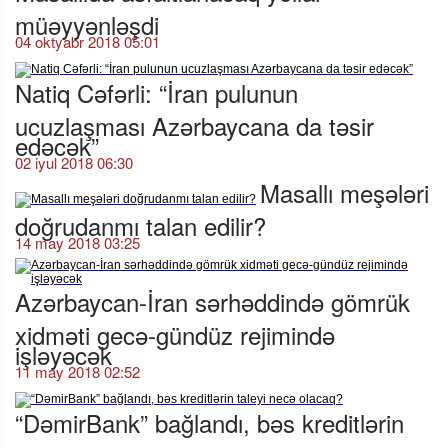
müəyyənləşdi
04 oktyabr 2018 05:01
Natiq Cəfərli: “İran pulunun
ucuzlaşması Azərbaycana da təsir
edəcək”
02 iyul 2018 06:30
Masallı meşələri
doğrudanmı talan edilir?
14 may 2018 03:25
Azərbaycan-İran sərhəddində gömrük
xidməti gecə-gündüz rejimində
işləyəcək
11 may 2018 02:52
“DəmirBank” bağlandı, bəs kreditlərin