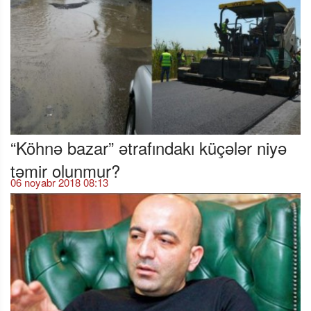
“Köhnə bazar” ətrafındakı küçələr niyə
təmir olunmur?
06 noyabr 2018 08:13