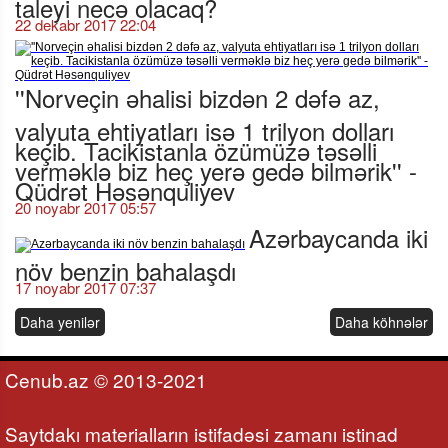
taleyi necə olacaq?
22 dekabr 2017 22:04
''Norveçin əhalisi bizdən 2 dəfə az,
valyuta ehtiyatları isə 1 trilyon dolları
keçib. Tacikistanla özümüzə təsəlli
verməklə biz heç yerə gedə bilmərik'' -
Qüdrət Həsənquliyev
20 noyabr 2017 05:57
Azərbaycanda iki
növ benzin bahalaşdı
17 noyabr 2017 07:37
Daha yenilər
Daha köhnələr
Cenub.az © 2013-2021
Saytdakı materialların istifadəsi zamanı istinad