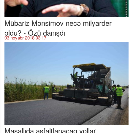
Mübariz Mənsimov necə milyarder
oldu? - Özü danışdı
03 noyabr 2018 03:17
Masallıda asfaltlanacaq yollar