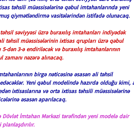
tisas təhsili müəssisələrinə qəbul imtahanlarında yeni
unmuş qiymətləndirmə vasitələrindən istifadə olunacaq.
 təhsil səviyyəsi üzrə buraxılış imtahanları indiyədək
li təhsil müəssisələrinin ixtisas qrupları üzrə qəbul
 5-dən 3-ə endiriləcək və buraxılış imtahanlarının
bul zamanı nəzərə alınacaq.
mtahanlarının birgə nəticəsinə əsasən ali təhsil
edəcəklər. Yeni qəbul modelində hazırda olduğu kimi, a
edən ixtisaslarına və orta ixtisas təhsili müəssisələrinə
cələrinə əsasən aparılacaq.
ə Dövlət İmtahan Mərkəzi tərəfindən yeni modelə dair
 planlaşdırılır.