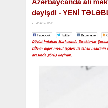
Azərbaycanda ali mək
dəyişdi - YENİ TƏLƏ
21-09-2017, 19:34
Facebook
Twitter
Вконтакте
O
Dövlət İmtahan Mərkəzində Direktorlar Şurası
DİM-in digər məsul işçiləri ilə təhsil naziri
arasında görüş keçirilib.