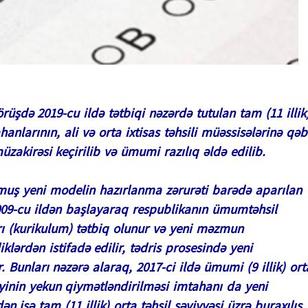
rüşdə 2019-cu ildə tətbiqi nəzərdə tutulan tam (11 illik
hanlarının, ali və orta ixtisas təhsili müəssisələrinə qəb
zakirəsi keçirilib və ümumi razılıq əldə edilib.
unmuş yeni modelin hazırlanma zərurəti barədə aparılan
009-cu ildən başlayaraq respublikanın ümumtəhsil
rı (kurikulum) tətbiq olunur və yeni məzmun
klərdən istifadə edilir, tədris prosesində yeni
. Bunları nəzərə alaraq, 2017-ci ildə ümumi (9 illik) ort
iliyinin yekun qiymətləndirilməsi imtahanı da yeni
n isə tam (11 illik) orta təhsil səviyyəsi üzrə buraxılış