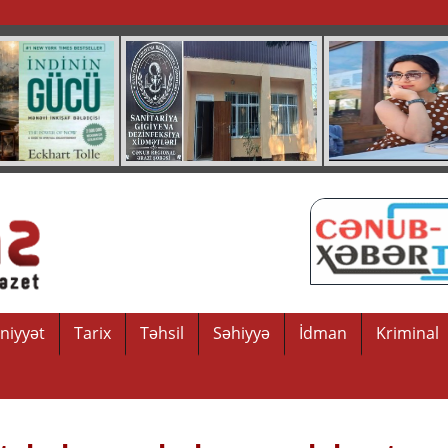
niyyət
Tarix
Təhsil
Səhiyyə
İdman
Kriminal