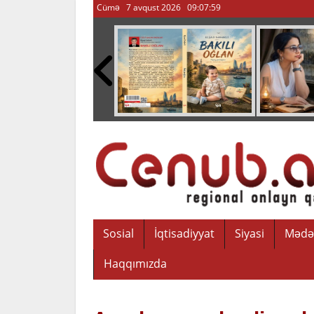
Cümə 7 avqust 2026
09:08:00
Sosial
İqtisadiyyat
Siyasi
Mədə
Haqqımızda