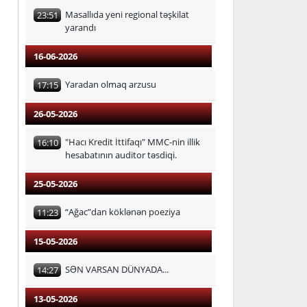
Masallıda yeni regional təşkilat
23:51
yarandı
16-06-2026
Yaradan olmaq arzusu
17:15
26-05-2026
"Hacı Kredit İttifaqı" MMC-nin illik
16:10
hesabatının auditor təsdiqi.
25-05-2026
“Ağac”dan köklənən poeziya
11:23
15-05-2026
SƏN VARSAN DÜNYADA...
14:27
13-05-2026