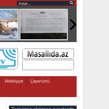
Ədəbiyyat
Çəpərüstü