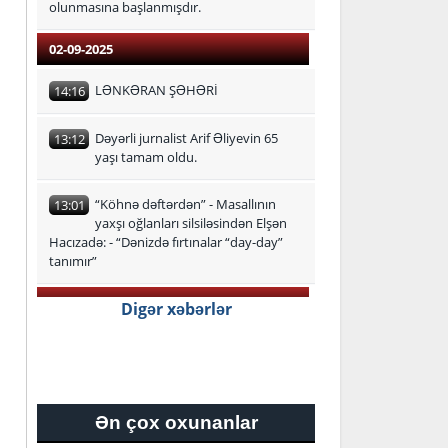
olunmasına başlanmışdır.
02-09-2025
LƏNKƏRAN ŞƏHƏRİ
14:16
Dəyərli jurnalist Arif Əliyevin 65
13:12
yaşı tamam oldu.
“Köhnə dəftərdən” - Masallının
13:01
yaxşı oğlanları silsiləsindən Elşən
Hacızadə: - “Dənizdə fırtınalar “day-day”
tanımır”
29-08-2025
Digər xəbərlər
Lənkəran-Astara Regional Təhsil
16:24
İdarəsi üzrə ən yüksək bal
toplayan məzunlar
Ən çox oxunanlar
27-08-2025