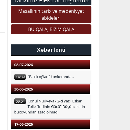
Tariximiz elektron nəşrlərdə
Masallının tarix və mədəniyyət
abidələri
BU QALA, BİZİM QALA
Xəbər lenti
08-07-2026
"Bakılı oğlan" Lənkəranda...
14:39
30-06-2026
Könül Nuriyeva - 2-ci yazı. Eskar
09:04
Tolle “İndinin Gücü” Düşüncələrin
buxovundan azad olmaq.
17-06-2026