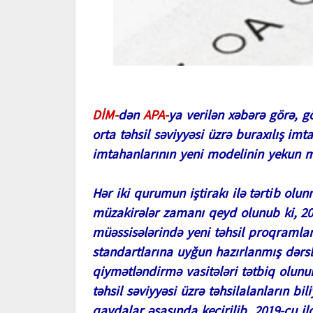
DİM-
dən
APA-
ya verilən xəbərə görə, gö
orta təhsil səviyyəsi üzrə buraxılış imta
imtahanlarının yeni modelinin yekun mü
Hər iki qurumun iştirakı ilə tərtib ol
müzakirələr zamanı qeyd olunub ki, 2
müəssisələrində yeni təhsil proqramla
standartlarına uyğun hazırlanmış dərsli
qiymətləndirmə vasitələri tətbiq olunur
təhsil səviyyəsi üzrə təhsilalanların b
qaydalar əsasında keçirilib. 2019-cu ildə