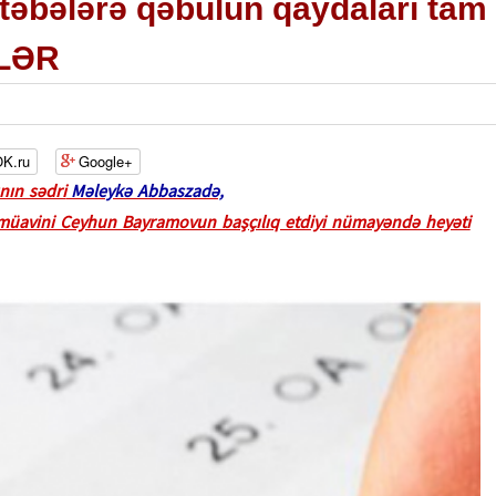
təbələrə qəbulun qaydaları tam
BLƏR
K.ru
Google+
nın sədri
Məleykə Abbaszadə,
nin müavini Ceyhun Bayramovun başçılıq etdiyi nümayəndə heyəti