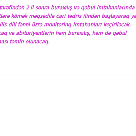
ərəfindən 2 il sonra buraxılış və qəbul imtahanlarında
ntlərə kömək məqsədilə cari tədris ilindən başlayaraq ye
is dili fənni üzrə monitorinq imtahanları keçiriləcək,
caq və abituriyentlərin həm buraxılış, həm də qəbul
ması təmin olunacaq.