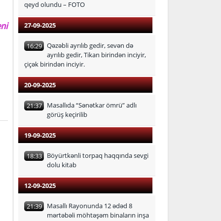
qeyd olundu – FOTO
ni
27-09-2025
Qəzəbli ayrılıb gedir, sevən də
16:29
ayrılıb gedir, Tikan birindən inciyir,
çiçək birindən inciyir.
20-09-2025
Masallıda “Sənətkar ömrü” adlı
21:37
görüş keçirilib
19-09-2025
Böyürtkənli torpaq haqqında sevgi
18:33
dolu kitab
12-09-2025
Masallı Rayonunda 12 ədəd 8
21:39
mərtəbəli möhtəşəm binaların inşa