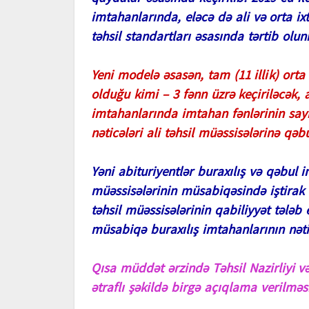
imtahanlarında, eləcə də ali və orta ix
təhsil standartları əsasında tərtib ol
Yeni modelə əsasən, tam (11 illik) orta
olduğu kimi – 3 fənn üzrə keçiriləcək, a
imtahanlarında imtahan fənlərinin sayı
nəticələri ali təhsil müəssisələrinə qə
Yəni abituriyentlər buraxılış və qəbul i
müəssisələrinin müsabiqəsində iştirak 
təhsil müəssisələrinin qabiliyyət tələb 
müsabiqə buraxılış imtahanlarının nəti
Qısa müddət ərzində Təhsil Nazirliyi v
ətraflı şəkildə birgə açıqlama verilməsi