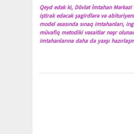
Qeyd edək ki, Dövlət İmtahan Mərkəzi t
iştirak edəcək şagirdlərə və abituriye
model əsasında sınaq imtahanları, ingil
müvafiq metodiki vəsaitlər nəşr oluna
imtahanlarına daha da yaxşı hazırlaş