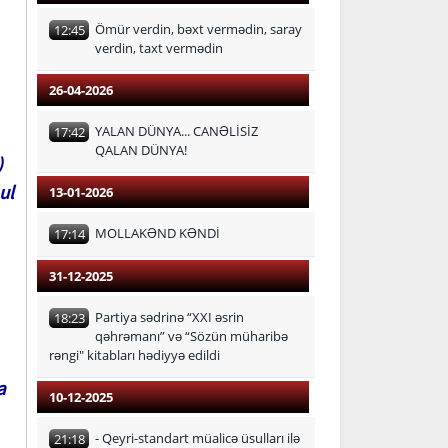
Ömür verdin, bəxt vermədin, saray
12:45
verdin, taxt vermədin
26-04-2026
YALAN DÜNYA... CANƏLİSİZ
17:42
QALAN DÜNYA!
)
ul
13-01-2026
MOLLAKƏND KƏNDİ
17:14
31-12-2025
Partiya sədrinə “XXI əsrin
18:23
qəhrəmanı” və “Sözün müharibə
rəngi" kitabları hədiyyə edildi
a
10-12-2025
- Qeyri-standart müalicə üsulları ilə
21:18