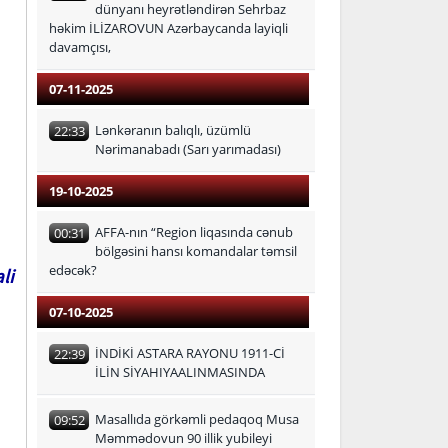
dünyanı heyrətləndirən Sehrbaz
həkim İLİZAROVUN Azərbaycanda layiqli
davamçısı,
07-11-2025
Lənkəranın balıqlı, üzümlü
22:33
Nərimanabadı (Sarı yarımadası)
19-10-2025
AFFA-nın “Region liqasında cənub
00:31
bölgəsini hansı komandalar təmsil
edəcək?
li
07-10-2025
İNDİKİ ASTARA RAYONU 1911-Cİ
22:39
İLİN SİYAHIYAALINMASINDA
Masallıda görkəmli pedaqoq Musa
09:52
Məmmədovun 90 illik yubileyi