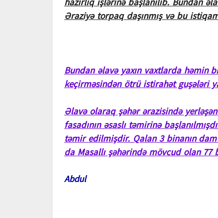
hazırlıq işlərinə başlanılıb. Bundan əla
Əraziyə torpaq daşınmış və bu istiqamə
Bundan əlavə yaxın vaxtlarda həmin bin
keçirməsindən ötrü istirahət guşələri y
Əlavə olaraq şəhər ərazisində yerləşə
fasadının əsaslı təmirinə başlanılmışdı
təmir edilmişdir. Qalan 3 binanın dam 
da Masallı şəhərində mövcud olan 77 b
Abdul