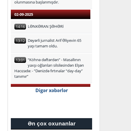
olunmasına başlanmışdır.
02-09-2025
LƏNKƏRAN ŞƏHƏRİ
14:16
Dəyərli jurnalist Arif Əliyevin 65
13:12
yaşı tamam oldu.
“Köhnə dəftərdən” - Masallının
13:01
yaxşı oğlanları silsiləsindən Elşən
Hacızadə: - “Dənizdə fırtınalar “day-day”
tanımır”
29-08-2025
Digər xəbərlər
Lənkəran-Astara Regional Təhsil
16:24
İdarəsi üzrə ən yüksək bal
toplayan məzunlar
Ən çox oxunanlar
27-08-2025