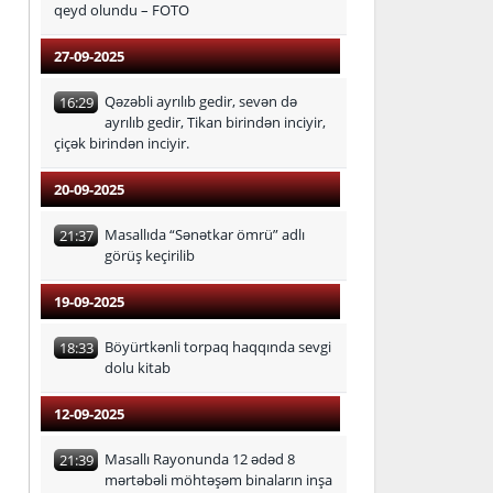
qeyd olundu – FOTO
27-09-2025
Qəzəbli ayrılıb gedir, sevən də
16:29
ayrılıb gedir, Tikan birindən inciyir,
çiçək birindən inciyir.
20-09-2025
Masallıda “Sənətkar ömrü” adlı
21:37
görüş keçirilib
19-09-2025
Böyürtkənli torpaq haqqında sevgi
18:33
dolu kitab
12-09-2025
Masallı Rayonunda 12 ədəd 8
21:39
mərtəbəli möhtəşəm binaların inşa