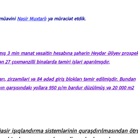
 müavini
Nəsir Muxtarlı
ya müraciət etdik.
ılmış 3 min manat vəsaitin hesabına şəhərin Heydər Əliyev prospek
 27 çoxmənzilli binalarda təmiri işləri aparılmışdır.
rı, zirzəmiləri və 84 ədəd giriş blokları təmir edilmişdir. Bundan
ının qarşısındakı yollara 950 p/m bardur düzülmüş və 20 000 m2
sir işıqlandırma sistemlərinin quraşdırılmasından ötr