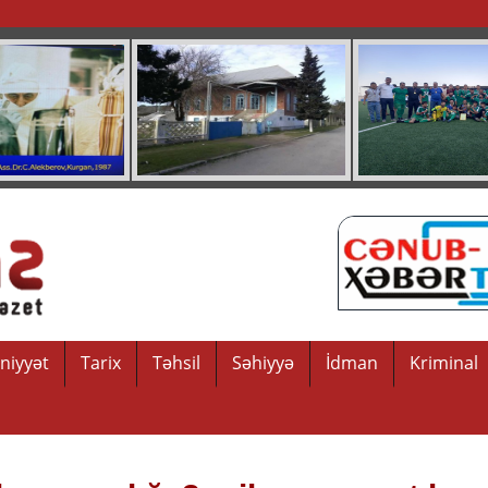
niyyət
Tarix
Təhsil
Səhiyyə
İdman
Kriminal