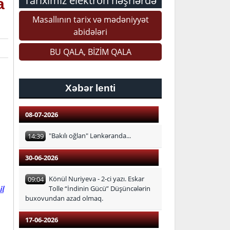
Tariximiz elektron nəşrlərdə
a
Masallının tarix və mədəniyyət
abidələri
BU QALA, BİZİM QALA
Xəbər lenti
08-07-2026
"Bakılı oğlan" Lənkəranda...
14:39
30-06-2026
Könül Nuriyeva - 2-ci yazı. Eskar
09:04
l
Tolle “İndinin Gücü” Düşüncələrin
buxovundan azad olmaq.
17-06-2026