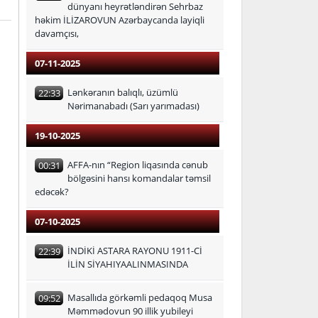
dünyanı heyrətləndirən Sehrbaz
həkim İLİZAROVUN Azərbaycanda layiqli
davamçısı,
07-11-2025
Lənkəranın balıqlı, üzümlü
22:33
Nərimanabadı (Sarı yarımadası)
19-10-2025
AFFA-nın “Region liqasında cənub
00:31
bölgəsini hansı komandalar təmsil
edəcək?
07-10-2025
İNDİKİ ASTARA RAYONU 1911-Cİ
22:39
İLİN SİYAHIYAALINMASINDA
Masallıda görkəmli pedaqoq Musa
09:52
Məmmədovun 90 illik yubileyi