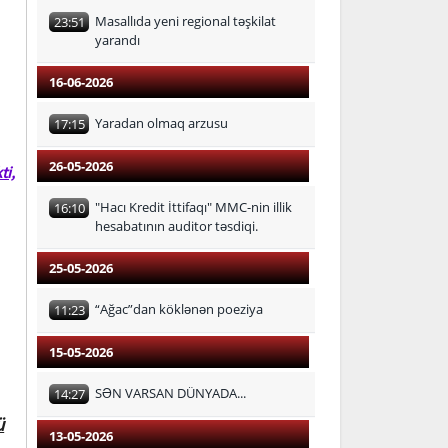
Masallıda yeni regional təşkilat
23:51
yarandı
16-06-2026
Yaradan olmaq arzusu
17:15
26-05-2026
ti,
"Hacı Kredit İttifaqı" MMC-nin illik
16:10
hesabatının auditor təsdiqi.
25-05-2026
“Ağac”dan köklənən poeziya
11:23
15-05-2026
SƏN VARSAN DÜNYADA...
14:27
ü
13-05-2026