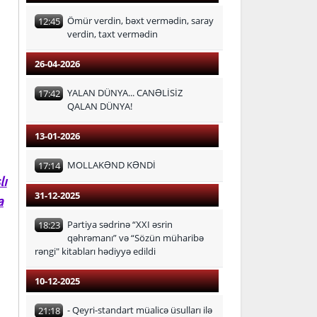
Ömür verdin, bəxt vermədin, saray
12:45
verdin, taxt vermədin
26-04-2026
YALAN DÜNYA... CANƏLİSİZ
17:42
QALAN DÜNYA!
13-01-2026
MOLLAKƏND KƏNDİ
17:14
lı
31-12-2025
a
Partiya sədrinə “XXI əsrin
18:23
qəhrəmanı” və “Sözün müharibə
rəngi" kitabları hədiyyə edildi
10-12-2025
- Qeyri-standart müalicə üsulları ilə
21:18