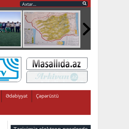
Ədəbiyyat
Çəpərüstü