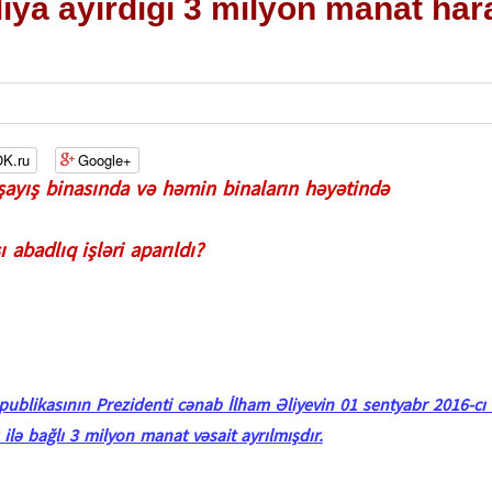
ıya ayırdığı 3 milyon manat har
K.ru
Google+
ayış binasında və həmin binaların həyətində
 abadlıq işləri aparıldı?
blikasının Prezidenti cənab İlham Əliyevin 01 sentyabr 2016-cı i
 ilə bağlı 3 milyon manat vəsait ayrılmışdır.