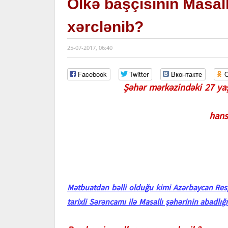
Ölkə başçısının Masall
xərclənib?
25-07-2017, 06:40
Facebook
Twitter
Вконтакте
O
Şəhər mərkəzindəki 27 yaş
hansı
Mətbuatdan bəlli olduğu kimi Azərbaycan Respu
tarixli Sərəncamı ilə Masallı şəhərinin abadlığı