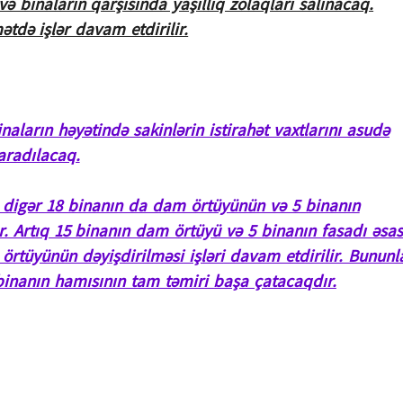
və binaların qarşısında yaşıllıq zolaqları salınacaq.
tdə işlər davam etdirilir.
aların həyətində sakinlərin istirahət vaxtlarını asudə
aradılacaq.
n digər 18 binanın da dam örtüyünün və 5 binanın
r. Artıq 15 binanın dam örtüyü və 5 binanın fasadı əsas
örtüyünün dəyişdirilməsi işləri davam etdirilir. Bununl
inanın hamısının tam təmiri başa çatacaqdır.