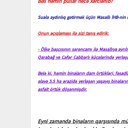
Bəs həmin pullar necə xərclənib?
Suala aydınlıq gətirmək üçün Masallı İHB-nin
Onun açıqlaması ilə sizi tanış edirik:
- Ölkə başçısının sərəncamı ilə Masallıya ayr
Qarabağ və Cəfər Cabbarlı küçələrində yerləşən
Belə ki, həmin binaların dam örtükləri, fasadla
əlavə 5,5 ha ərazidə yerləşən yaşayış binalar
asfalt örtük döşənmişdir.
Eyni zamanda binaların qarşısında müa