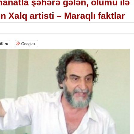
manatla şəhərə gələn, ölümü ilə
 Xalq artisti – Maraqlı faktlar
K.ru
Google+