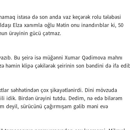
amaq istəsə də son anda vaz keçərək rolu tələbəsi
daşı Elza xanımla oğlu Mətin onu inandırıblar ki, 50
nun ürəyinin gücü çatmaz.
r yazıb. Bu şeirə isə müğənni Xumar Qədimova mahnı
zə həmin klipə çəkilərək şeirinin son bəndini də ifa edi
xtlar səhhətindən çox şikayətlənirdi. Dini mövzuda
i idik. Birdən ürəyini tutdu. Dedim, nə edə bilərəm
zım deyil, sürücünü çağırmışam gəlib məni evə