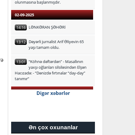
olunmasına başlanmışdır.
02-09-2025
LƏNKƏRAN ŞƏHƏRİ
14:16
Dəyərli jurnalist Arif Əliyevin 65
13:12
yaşı tamam oldu.
yə
“Köhnə dəftərdən” - Masallının
13:01
yaxşı oğlanları silsiləsindən Elşən
Hacızadə: - “Dənizdə fırtınalar “day-day”
tanımır”
29-08-2025
Digər xəbərlər
Lənkəran-Astara Regional Təhsil
16:24
İdarəsi üzrə ən yüksək bal
toplayan məzunlar
Ən çox oxunanlar
27-08-2025