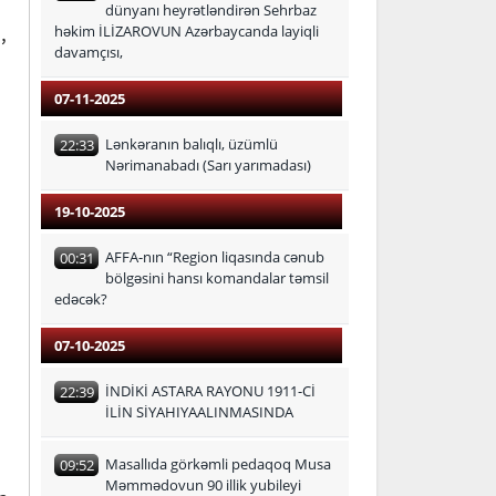
dünyanı heyrətləndirən Sehrbaz
,
həkim İLİZAROVUN Azərbaycanda layiqli
davamçısı,
07-11-2025
Lənkəranın balıqlı, üzümlü
22:33
Nərimanabadı (Sarı yarımadası)
19-10-2025
AFFA-nın “Region liqasında cənub
00:31
bölgəsini hansı komandalar təmsil
edəcək?
07-10-2025
İNDİKİ ASTARA RAYONU 1911-Cİ
22:39
İLİN SİYAHIYAALINMASINDA
Masallıda görkəmli pedaqoq Musa
09:52
Məmmədovun 90 illik yubileyi