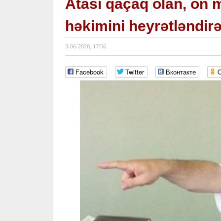
Atası qaçaq olan, on 
həkimini heyrətləndirən
3-06-2020, 17:56
Facebook
Twitter
Вконтакте
O