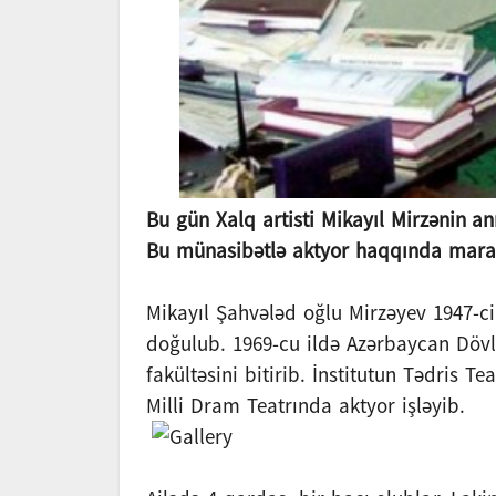
Bu gün Xalq artisti Mikayıl Mirzənin a
Bu münasibətlə aktyor haqqında maraql
Mikayıl Şahvələd oğlu Mirzəyev 1947-ci
doğulub. 1969-cu ildə Azərbaycan Dövl
fakültəsini bitirib. İnstitutun Tədris T
Milli Dram Teatrında aktyor işləyib.