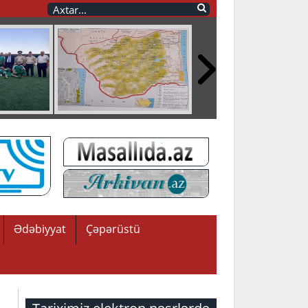
Ədəbiyyat
Çəpərüstü