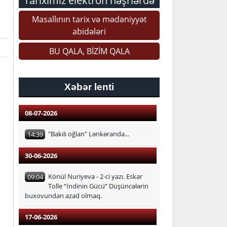
Tariximiz elektron nəşrlərdə
Masallının tarix və mədəniyyət
abidələri
BU QALA, BİZİM QALA
Xəbər lenti
08-07-2026
"Bakılı oğlan" Lənkəranda...
14:39
30-06-2026
Könül Nuriyeva - 2-ci yazı. Eskar
09:04
Tolle “İndinin Gücü” Düşüncələrin
buxovundan azad olmaq.
17-06-2026