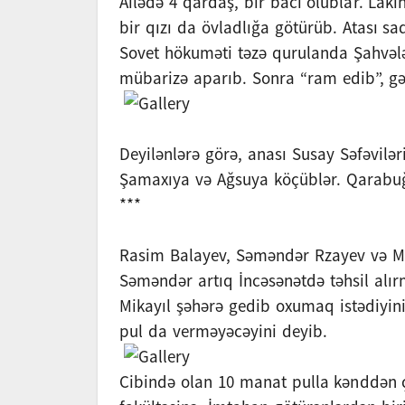
Ailədə 4 qardaş, bir bacı olublar. La
bir qızı da övladlığa götürüb. Atası sad
Sovet hökuməti təzə qurulanda Şahvələ
mübarizə aparıb. Sonra “ram edib”, gət
Deyilənlərə görə, anası Susay Səfəvilə
Şamaxıya və Ağsuya köçüblər. Qarabuğ
***
Rasim Balayev, Səməndər Rzayev və Mi
Səməndər artıq İncəsənətdə təhsil alırm
Mikayıl şəhərə gedib oxumaq istədiyini
pul da verməyəcəyini deyib.
Cibində olan 10 manat pulla kənddən çı