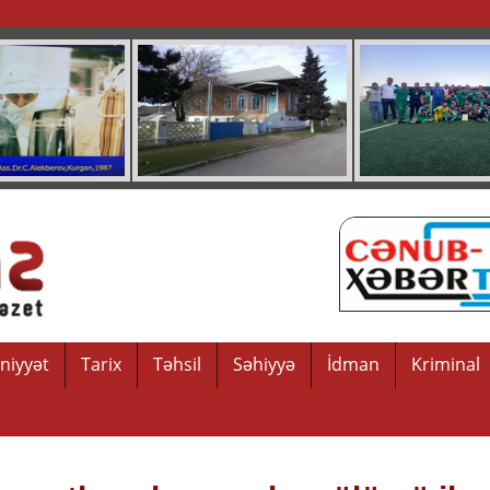
niyyət
Tarix
Təhsil
Səhiyyə
İdman
Kriminal