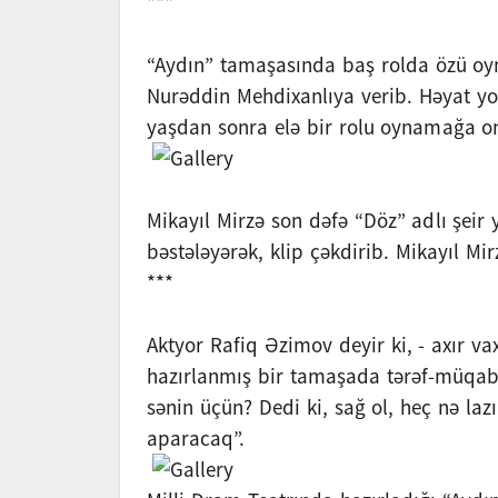
***
“Aydın” tamaşasında baş rolda özü oyn
Nurəddin Mehdixanlıya verib. Həyat yol
yaşdan sonra elə bir rolu oynamağa o
Mikayıl Mirzə son dəfə “Döz” adlı şei
bəstələyərək, klip çəkdirib. Mikayıl Mir
***
Aktyor Rafiq Əzimov deyir ki, - axır va
hazırlanmış bir tamaşada tərəf-müqabil
sənin üçün? Dedi ki, sağ ol, heç nə la
aparacaq”.