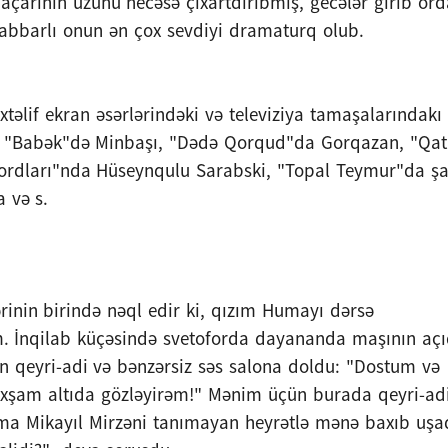
çarının üzünü necəsə çıxartdırıbmış, gecələr girib ord
abbarlı onun ən çox sevdiyi dramaturq olub.
əlif ekran əsərlərindəki və televiziya tamaşalarındakı
n, "Babək"də Minbaşı, "Dədə Qorqud"da Gorqazan, "Qat
dları"nda Hüseynqulu Sarabski, "Topal Teymur"da şa
 və s.
rinin birində nəql edir ki, qızım Humayı dərsə
. İnqilab küçəsində svetoforda dayananda maşının aç
 qeyri-adi və bənzərsiz səs salona doldu: "Dostum və
Axşam altıda gözləyirəm!" Mənim üçün burada qeyri-ad
mma Mikayıl Mirzəni tanımayan heyrətlə mənə baxıb uşa