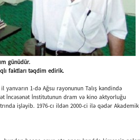
nım günüdür.
ı faktları təqdim edirik.
 il yanvarın 1-də Ağsu rayonunun Talış kəndində
ət İncəsənət İnstitutunun dram və kino aktyorluğu
eatrında işləyib. 1976-cı ildən 2000-ci ilə qədər Akademik