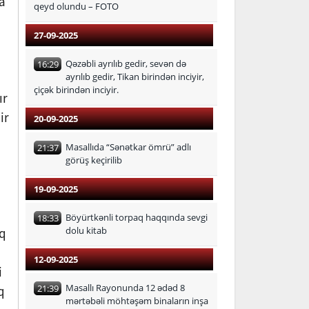
a
qeyd olundu – FOTO
27-09-2025
Qəzəbli ayrılıb gedir, sevən də
16:29
ayrılıb gedir, Tikan birindən inciyir,
çiçək birindən inciyir.
ır
ir
20-09-2025
Masallıda “Sənətkar ömrü” adlı
21:37
görüş keçirilib
19-09-2025
Böyürtkənli torpaq haqqında sevgi
18:33
dolu kitab
ıq
12-09-2025
i
Masallı Rayonunda 12 ədəd 8
21:39
q
mərtəbəli möhtəşəm binaların inşa