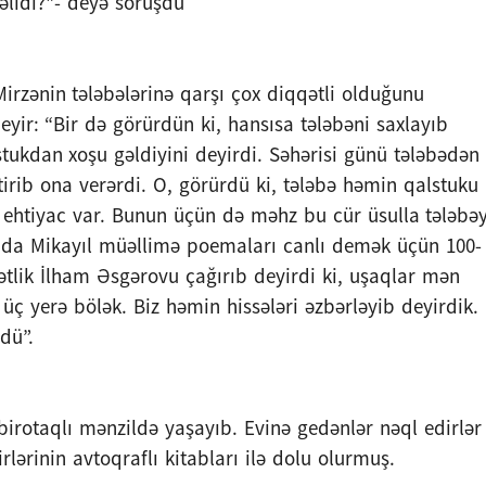
 dəlidi?"- deyə soruşdu
irzənin tələbələrinə qarşı çox diqqətli olduğunu
yir: “Bir də görürdün ki, hansısa tələbəni saxlayıb
tukdan xoşu gəldiyini deyirdi. Səhərisi günü tələbədən
ətirib ona verərdi. O, görürdü ki, tələbə həmin qalstuku
inə ehtiyac var. Bunun üçün də məhz bu cür üsulla tələbə
yada Mikayıl müəllimə poemaları canlı demək üçün 100-
ətlik İlham Əsgərovu çağırıb deyirdi ki, uşaqlar mən
üç yerə bölək. Biz həmin hissələri əzbərləyib deyirdik.
dü”.
ə birotaqlı mənzildə yaşayıb. Evinə gedənlər nəql edirlər
rlərinin avtoqraflı kitabları ilə dolu olurmuş.