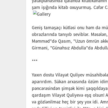
yataqxanasında qalanda kitabxananın a
şam işığında kitab oxuyurmuş. Cəfər C
Geniş tamaşaçı kütləsi onu həm də müxt
obrazlarında tanıyıb seviblər. Məsələ
Məmməd"də Qasım, "Uzun ömrün akkor
Girmani, "Günahsız Abdulla"da Abdulla
***
Yaxın dostu Vilayət Quliyev müsahibələ
aparırdım. Sükan arxasında özüm idim
pəncərəsindən şimşək kimi şaqqıldayan
qardaşım Vilayət Quliyevə eşq olsun! 
və gözlənilməz heç bir şey yox idi. A