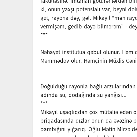
fakültəsinə. İmtahan götürənlərdən bir
ki, onun yaxşı potensialı var, beyni do
get, rayona dəy, gəl. Mikayıl “mən ray
vermişəm, gedib dəyə bilmərəm” - dey
***
Nəhayət institutua qəbul olunur. Həm d
Məmmədov olur. Həmçinin Müxlis Cəniz
Doğulduğu rayonla bağlı arzularından 
adında su, dodağında su yanğısı...
***
Mikayıl uşaqlıqdan çox mütaliə edən ol
briqadasında qızlar onun da əvəzinə p
pambığını yığarıq. Oğlu Mətin Mirzə de