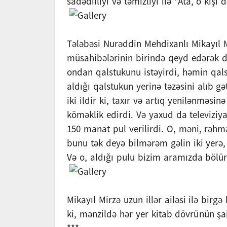
sadədilliyi və təmizliyi ilə "Ata, o kişi
Tələbəsi Nurəddin Mehdixanlı Mikayıl M
müsahibələrinin birində qeyd edərək de
ondan qalstukunu istəyirdi, həmin qals
aldığı qalstukun yerinə təzəsini alıb g
iki ildir ki, taxır və artıq yenilənməs
köməklik edirdi. Və yaxud da televizi
150 manat pul verilirdi. O, məni, rəhm
bunu tək deyə bilmərəm gəlin iki yerə, 
Və o, aldığı pulu bizim aramızda bölür
Mikayıl Mirzə uzun illər ailəsi ilə birg
ki, mənzildə hər yer kitab dövrünün şai