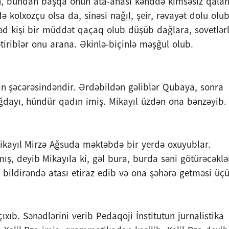
kin, bundan başqa onun ata-anası kənddə kimsəsiz qala
ə kolxozçu olsa da, sinəsi nağıl, şeir, rəvayət dolu olub
d kişi bir müddət qaçaq olub düşüb dağlara, sovetlər
iriblər onu arana. Əkinlə-biçinlə məşğul olub.
rin şəcərəsindəndir. Ərdəbildən gəliblər Qubaya, sonra
dayı, hündür qadın imiş. Mikayıl üzdən ona bənzəyib.
kayıl Mirzə Ağsuda məktəbdə bir yerdə oxuyublar.
ış, deyib Mikayıla ki, gəl bura, burda səni götürəcəklə
 bildirəndə atası etiraz edib və ona şəhərə getməsi üç
xıb. Sənədlərini verib Pedaqoji İnstitutun jurnalistika