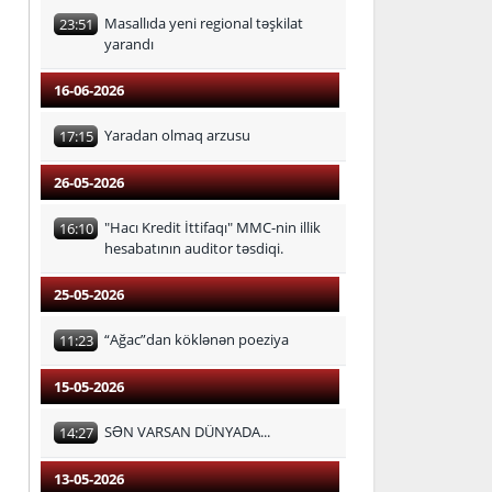
Masallıda yeni regional təşkilat
23:51
yarandı
16-06-2026
Yaradan olmaq arzusu
17:15
26-05-2026
"Hacı Kredit İttifaqı" MMC-nin illik
16:10
hesabatının auditor təsdiqi.
25-05-2026
“Ağac”dan köklənən poeziya
11:23
15-05-2026
SƏN VARSAN DÜNYADA...
14:27
13-05-2026