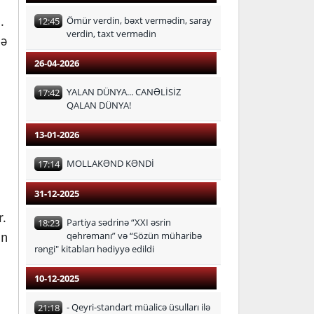
n
.
Ömür verdin, bəxt vermədin, saray
12:45
verdin, taxt vermədin
lə
26-04-2026
YALAN DÜNYA... CANƏLİSİZ
17:42
QALAN DÜNYA!
13-01-2026
MOLLAKƏND KƏNDİ
17:14
31-12-2025
r.
Partiya sədrinə “XXI əsrin
18:23
ün
qəhrəmanı” və “Sözün müharibə
rəngi" kitabları hədiyyə edildi
10-12-2025
- Qeyri-standart müalicə üsulları ilə
21:18