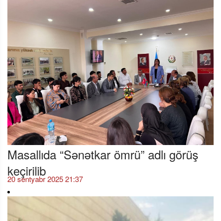
Masallıda “Sənətkar ömrü” adlı görüş
keçirilib
20 sentyabr 2025 21:37