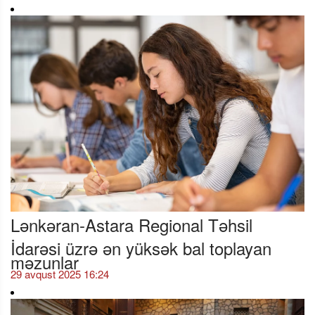
Lənkəran-Astara Regional Təhsil
İdarəsi üzrə ən yüksək bal toplayan
məzunlar
29 avqust 2025 16:24