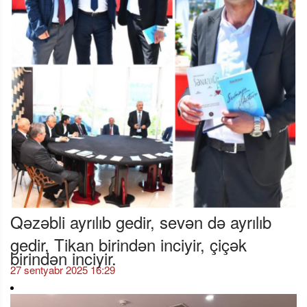
Qəzəbli ayrılıb gedir, sevən də ayrılıb
gedir, Tikan birindən inciyir, çiçək
birindən inciyir.
27 sentyabr 2025 16:29