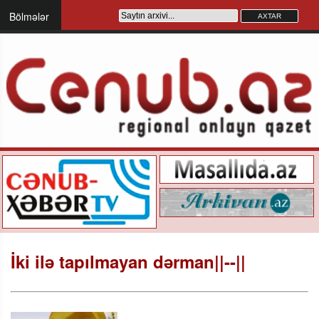
Bölmələr
İki ilə tapılmayan dərman||--||