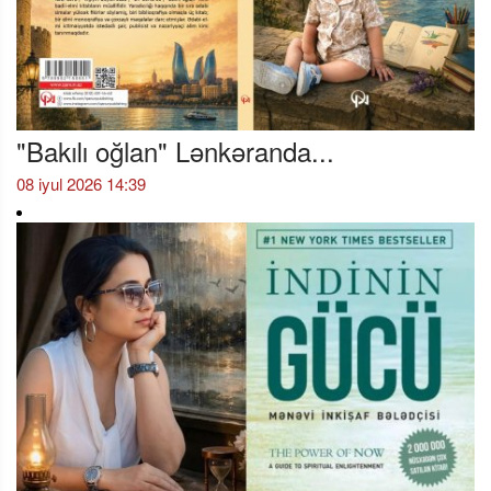
"Bakılı oğlan" Lənkəranda...
08 iyul 2026 14:39