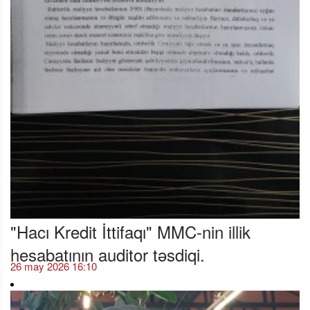
"Hacı Kredit İttifaqı" MMC-nin illik
hesabatının auditor təsdiqi.
26 may 2026 16:10