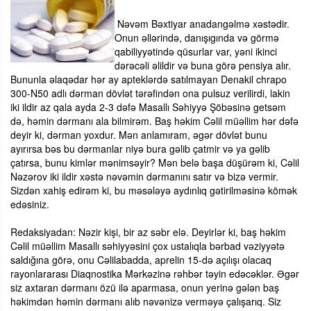
Nəvəm Bəxtiyar anadangəlmə xəstədir.
Onun əllərində, danışıgında və görmə
qabiliyyətində qüsurlar var, yəni ikinci
dərəcəli əlildir və buna görə pensiya alır.
Bununla əlaqədar hər ay apteklərdə satılmayan Denakil chrapo
300-N50 adlı dərman dövlət tərəfindən ona pulsuz verilirdi, lakin
iki ildir az qala ayda 2-3 dəfə Masallı Səhiyyə Şöbəsinə getsəm
də, həmin dərmanı ala bilmirəm. Baş həkim Cəlil müəllim hər dəfə
deyir ki, dərman yoxdur. Mən anlamıram, əgər dövlət bunu
ayırırsa bəs bu dərmanlar niyə bura gəlib çatmir və ya gəlib
çatırsa, bunu kimlər mənimsəyir? Mən belə başa düşürəm ki, Cəlil
Nəzərov iki ildir xəstə nəvəmin dərmanını satır və bizə vermir.
Sizdən xahiş edirəm ki, bu məsələyə aydınlıq gətirilməsinə kömək
edəsiniz.
Redaksiyadan: Nəzir kişi, bir az səbr elə. Deyirlər ki, baş həkim
Cəlil müəllim Masallı səhiyyəsini çox ustalıqla bərbad vəziyyətə
saldığına görə, onu Cəlilabadda, aprelin 15-də açılışı olacaq
rayonlararası Diaqnostika Mərkəzinə rəhbər təyin edəcəklər. Əgər
siz axtaran dərmanı özü ilə aparmasa, onun yerinə gələn baş
həkimdən həmin dərmanı alıb nəvənizə verməyə çalışarıq. Siz