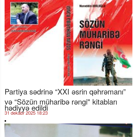
Partiya sədrinə “XXI əsrin qəhrəmanı”
və “Sözün müharibə rəngi" kitabları
hədiyyə edildi
31 dekabr 2025 18:23