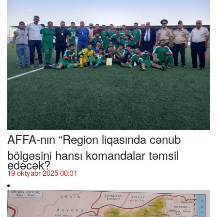
AFFA-nın “Region liqasında cənub
bölgəsini hansı komandalar təmsil
edəcək?
19 oktyabr 2025 00:31