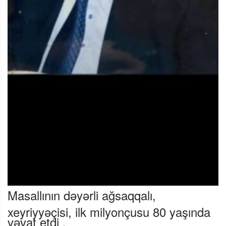
Masallının dəyərli ağsaqqalı,
xeyriyyəçisi, ilk milyonçusu 80 yaşında
vəvat etdi .