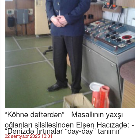
“Köhnə dəftərdən” - Masallının yaxşı
oğlanları silsiləsindən Elşən Hacızadə: -
“Dənizdə fırtınalar “day-day” tanımır”
02 sentyabr 2025 13:01