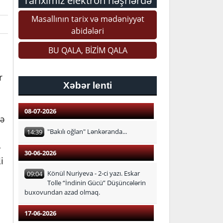
Tariximiz elektron nəşrlərdə
Masallının tarix və mədəniyyət
abidələri
BU QALA, BİZİM QALA
r
Xəbər lenti
08-07-2026
də
"Bakılı oğlan" Lənkəranda...
14:39
-
30-06-2026
i
Könül Nuriyeva - 2-ci yazı. Eskar
09:04
Tolle “İndinin Gücü” Düşüncələrin
buxovundan azad olmaq.
17-06-2026