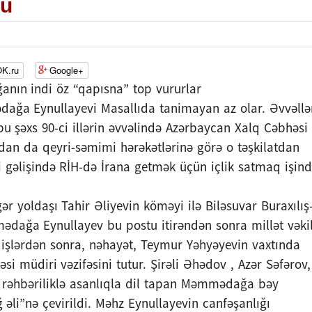
tu
K.ru
Google+
ın indi öz “qapısna” top vururlar
ağa Eynullayevi Masallıda tanimayan az olar. Əvvəllə
u şəxs 90-ci illərin əvvəlində Azərbaycan Xalq Cəbhəsi
radan da qeyri-səmimi hərəkətlərinə görə o təşkilatdan
i gəlişində RİH-də İrana getmək üçün içlik satmaq işin
 yoldaşı Tahir Əliyevin köməyi ilə Biləsuvar Buraxılış
dağa Eynullayev bu postu itirəndən sonra millət vəkil
ü işlərdən sonra, nəhayət, Teymur Yəhyəyevin vaxtında
i müdiri vəzifəsini tutur. Şirəli Əhədov , Azər Səfərov,
ə rəhbəriliklə asanlıqla dil tapan Məmmədağa bəy
li”nə çevirildi. Məhz Eynullayevin canfəşanlığı