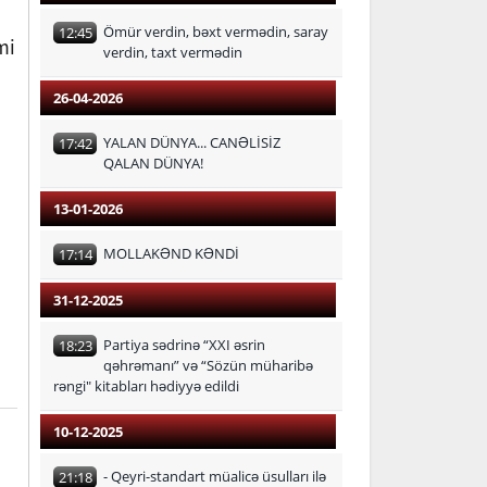
Ömür verdin, bəxt vermədin, saray
12:45
mi
verdin, taxt vermədin
26-04-2026
YALAN DÜNYA... CANƏLİSİZ
17:42
QALAN DÜNYA!
13-01-2026
MOLLAKƏND KƏNDİ
17:14
31-12-2025
Partiya sədrinə “XXI əsrin
18:23
qəhrəmanı” və “Sözün müharibə
rəngi" kitabları hədiyyə edildi
10-12-2025
- Qeyri-standart müalicə üsulları ilə
21:18