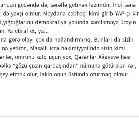
dan gedəndə də, şərəflə getmək lazımdır. İndi sənə
ç də yaxşı olmur. Meydana cəbhəçi kimi girib YAP-çı ki
 ki,yığdığlarınıı demokratiya yolunda xərcləməyə ürəyin
 Ya etiraf et, ya...
 Ona görə olayı çox da hallandırmırıq. Bunları da sizin
rinə yetirən, Masallı icra hakimiyyətində sizin kimi
ənlər, ömrünü xalq üçün yox, Qəzənfər Ağayevə həsr
bəlkə “gözü çıxan qardaşından” nümunə götürələr. Axı,
x şey etmək olur, lakin onun üstündə oturmaq olmur.