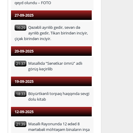
qeyd olundu – FOTO
27-09-2025
Qəzəbli ayrılıb gedir, sevən də
16:29
ayrılıb gedir, Tikan birindən inciyir,
çiçək birindən inciyir.
20-09-2025
Masallıda “Sənətkar ömrü” adlı
21:37
görüş keçirilib
19-09-2025
Böyürtkənli torpaq haqqında sevgi
18:33
dolu kitab
12-09-2025
Masallı Rayonunda 12 ədəd 8
21:39
mərtəbəli möhtəşəm binaların inşa