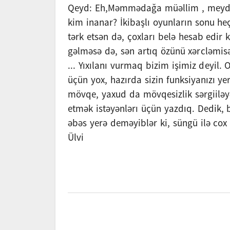
Qeyd: Eh,Məmmədağa müəllim , meydan
kim inanar? İkibaşlı oyunların sonu he
tərk etsən də, çoxları belə hesab edir
gəlməsə də, sən artıq özünü xərcləmisən.
... Yıxılanı vurmaq bizim işimiz deyil.
üçün yox, hazırda sizin funksiyanızı ye
mövqe, yaxud da mövqesizlik sərgiiləy
etmək istəyənlərı üçün yazdıq. Dedik, 
əbəs yerə deməyiblər ki, süngü ilə co
Ülvi