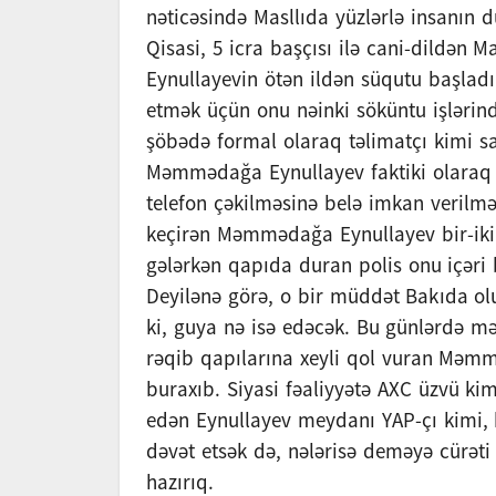
nəticəsində Masllıda yüzlərlə insanın d
Qisasi, 5 icra başçısı ilə cani-dildən
Eynullayevin ötən ildən süqutu başladı
etmək üçün onu nəinki söküntu işlərind
şöbədə formal olaraq təlimatçı kimi sa
Məmmədağa Eynullayev faktiki olaraq b
telefon çəkilməsinə belə imkan verilmə
keçirən Məmmədağa Eynullayev bir-iki h
gələrkən qapıda duran polis onu içəri
Deyilənə görə, o bir müddət Bakıda olub
ki, guya nə isə edəcək. Bu günlərdə məl
rəqib qapılarına xeyli qol vuran Məm
buraxıb. Siyasi fəaliyyətə AXC üzvü ki
edən Eynullayev meydanı YAP-çı kimi, 
dəvət etsək də, nələrisə deməyə cürət
hazırıq.