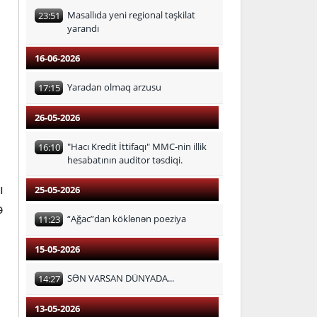
Masallıda yeni regional təşkilat
23:51
yarandı
16-06-2026
Yaradan olmaq arzusu
17:15
26-05-2026
i
"Hacı Kredit İttifaqı" MMC-nin illik
16:10
hesabatının auditor təsdiqi.
ı
25-05-2026
ə
“Ağac”dan köklənən poeziya
11:23
15-05-2026
SƏN VARSAN DÜNYADA...
14:27
13-05-2026