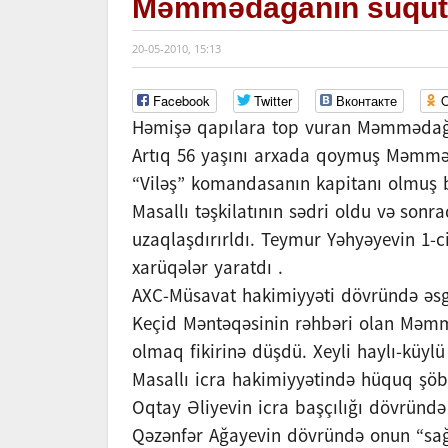
Məmmədağanın süqu
20-05-2010, 15:13
Facebook
Twitter
Вконтакте
O
Həmişə qapılara top vuran Məmmədağan
Artıq 56 yaşını arxada qoymuş Məmməd
“Viləş” komandasanın kapitanı olmuş b
Masallı təşkilatının sədri oldu və son
uzaqlaşdırırldı. Teymur Yəhyəyevin 1-c
xarüqələr yaratdı .
AXC-Müsavat hakimiyyəti dövründə əsgər
Keçid Məntəqəsinin rəhbəri olan Məmmə
olmaq fikirinə düşdü. Xeyli haylı-küyl
Masallı icra hakimiyyətində hüquq şöbəs
Oqtay Əliyevin icra başçılığı dövründ
Qəzənfər Ağayevin dövründə onun “sağ ə