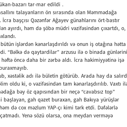
ükan-bazarı tar-mar edildi .
 Masallını talayanların ön sırasında olan Məmmədağa
. İcra başçısı Qəzənfər Ağayev günahlarını ört-bastır
ən ayırdı, həm də şöbə müdri vəzifəsindən çıxartdı, o,
xlandı.
ütün işlərdən kənarlaşdırıldı və onun iş otağına hətta
di. “Bəlkə də qaytardilar” arzusu ilə o binada günlərin
əftə öncə daha bir zərbə aldı. İcra hakimiyyətinə işə
 buraxmayıb.
, xəstəlik adı ilə bületin götürüb. Arada hay da salırd
im oldu ki, o vəzifəsindən tam kənarlaşdırılıb. Vaxtı il
mədağa bəy öz qapısından bir neçə “cavabsız top”
mi başlayan, gah qəzet buraxan, gah Bakıya yürüşlər
həm də cox məzlum YAP-çı kimi tərk etdi. Dəfələrlə
i çatmadı. Yenə sözü olarsa, ona meydan verməyə