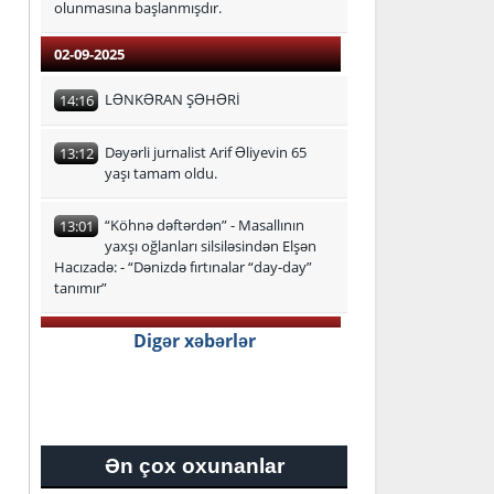
olunmasına başlanmışdır.
02-09-2025
LƏNKƏRAN ŞƏHƏRİ
14:16
Dəyərli jurnalist Arif Əliyevin 65
13:12
yaşı tamam oldu.
“Köhnə dəftərdən” - Masallının
13:01
yaxşı oğlanları silsiləsindən Elşən
Hacızadə: - “Dənizdə fırtınalar “day-day”
tanımır”
29-08-2025
Digər xəbərlər
Lənkəran-Astara Regional Təhsil
16:24
İdarəsi üzrə ən yüksək bal
toplayan məzunlar
Ən çox oxunanlar
27-08-2025