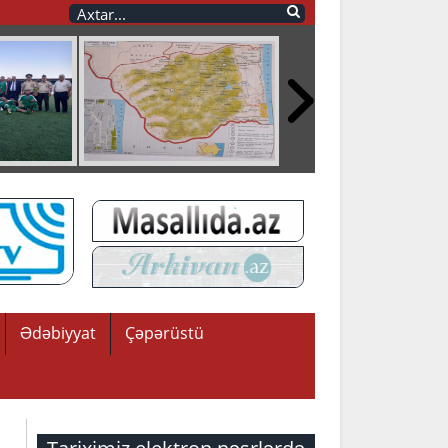
Ədəbiyyat
Çəpərüstü