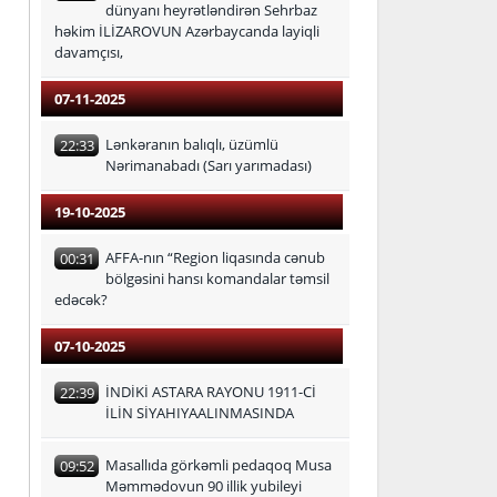
dünyanı heyrətləndirən Sehrbaz
həkim İLİZAROVUN Azərbaycanda layiqli
davamçısı,
07-11-2025
Lənkəranın balıqlı, üzümlü
22:33
Nərimanabadı (Sarı yarımadası)
19-10-2025
AFFA-nın “Region liqasında cənub
00:31
bölgəsini hansı komandalar təmsil
edəcək?
07-10-2025
İNDİKİ ASTARA RAYONU 1911-Cİ
22:39
İLİN SİYAHIYAALINMASINDA
Masallıda görkəmli pedaqoq Musa
09:52
Məmmədovun 90 illik yubileyi