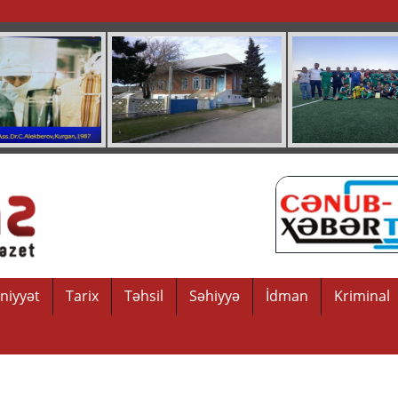
niyyət
Tarix
Təhsil
Səhiyyə
İdman
Kriminal