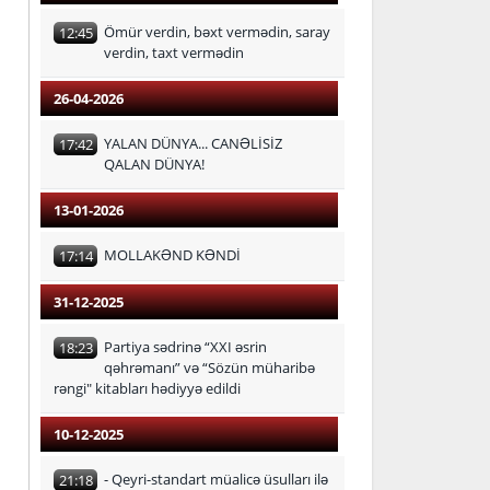
Ömür verdin, bəxt vermədin, saray
12:45
verdin, taxt vermədin
26-04-2026
YALAN DÜNYA... CANƏLİSİZ
17:42
QALAN DÜNYA!
13-01-2026
MOLLAKƏND KƏNDİ
17:14
31-12-2025
Partiya sədrinə “XXI əsrin
18:23
qəhrəmanı” və “Sözün müharibə
rəngi" kitabları hədiyyə edildi
10-12-2025
- Qeyri-standart müalicə üsulları ilə
21:18