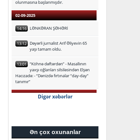
olunmasına başlanmışdır.
02-09-2025
LƏNKƏRAN ŞƏHƏRİ
14:16
Dəyərli jurnalist Arif Əliyevin 65
13:12
yaşı tamam oldu.
“Köhnə dəftərdən” - Masallının
13:01
yaxşı oğlanları silsiləsindən Elşən
Hacızadə: - “Dənizdə fırtınalar “day-day”
tanımır”
29-08-2025
Digər xəbərlər
Lənkəran-Astara Regional Təhsil
16:24
İdarəsi üzrə ən yüksək bal
toplayan məzunlar
Ən çox oxunanlar
27-08-2025