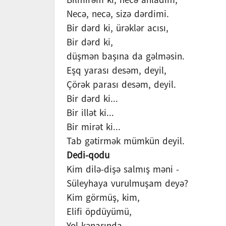
Necə, necə, sizə dərdimi.
Bir dərd ki, ürəklər acısı,
Bir dərd ki,
düşmən başına da gəlməsin.
Eşq yarası desəm, deyil,
Çörək parası desəm, deyil.
Bir dərd ki...
Bir illət ki...
Bir mirət ki...
Tab gətirmək mümkün deyil.
Dedi-qodu
Kim dilə-dişə salmış məni -
Süleyhaya vurulmuşam deyə?
Kim görmüş, kim,
Elifi öpdüyümü,
Yol kənarında