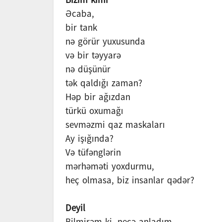
Əcaba,
bir tank
nə görür yuxusunda
və bir təyyarə
nə düşünür
tək qaldığı zaman?
Həp bir ağızdan
türkü oxumağı
sevməzmi qaz maskaları
Ay işığında?
Və tüfənglərin
mərhəməti yoxdurmu,
heç olmasa, biz insanlar qədər?
Deyil
Bilmirəm ki, necə anladım,