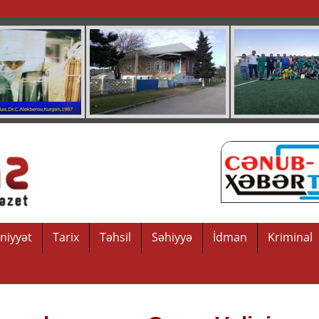
niyyət
Tarix
Təhsil
Səhiyyə
İdman
Kriminal