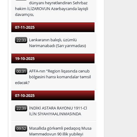
dünyanı heyrətləndirən Sehrbaz
həkim İLİZAROVUN Azərbaycanda layiqli
davamçısı,
07-11-2025
Lənkəranın balıqlı, üzümlü
22:33
Nərimanabadı (Sarı yarımadası)
19-10-2025
AFFA-nın “Region liqasında cənub
00:31
bölgəsini hansı komandalar təmsil
edəcək?
07-10-2025
İNDİKİ ASTARA RAYONU 1911-Cİ
22:39
İLİN SİYAHIYAALINMASINDA
Masallıda görkəmli pedaqoq Musa
09:52
Məmmədovun 90 illik yubileyi