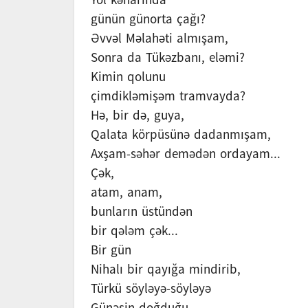
günün günorta çağı?
Əvvəl Məlahəti almışam,
Sonra da Tükəzbanı, eləmi?
Kimin qolunu
çimdikləmişəm tramvayda?
Hə, bir də, guya,
Qalata körpüsünə dadanmışam,
Axşam-səhər demədən ordayam...
Çək,
atam, anam,
bunların üstündən
bir qələm çək...
Bir gün
Nihalı bir qayığa mindirib,
Türkü söyləyə-söyləyə
Günəşin doğduğu