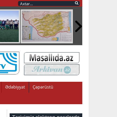
Ədəbiyyat
Çəpərüstü