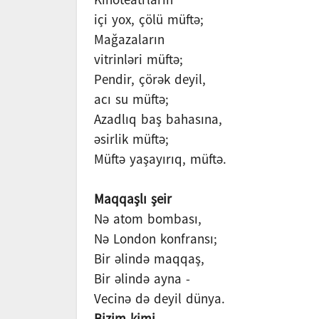
içi yox, çölü müftə;
Mağazaların
vitrinləri müftə;
Pendir, çörək deyil,
acı su müftə;
Azadlıq baş bahasına,
əsirlik müftə;
Müftə yaşayırıq, müftə.
Maqqaşlı şeir
Nə atom bombası,
Nə London konfransı;
Bir əlində maqqaş,
Bir əlində ayna -
Vecinə də deyil dünya.
Bizim kimi