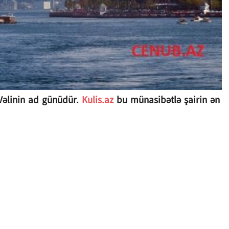
Vəlinin ad günüdür.
Kulis.az
bu münasibətlə şairin ən