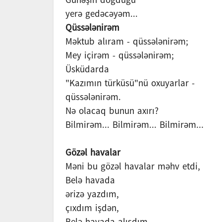
yerə gedəcəyəm...
Qüssələnirəm
Məktub alıram - qüssələnirəm;
Mey içirəm - qüssələnirəm;
Üsküdarda
"Kazımın türküsü"nü oxuyarlar -
qüssələnirəm.
Nə olacaq bunun axırı?
Bilmirəm... Bilmirəm... Bilmirəm...
Gözəl havalar
Məni bu gözəl havalar məhv etdi,
Belə havada
ərizə yazdım,
çıxdım işdən,
Belə havada alışdım