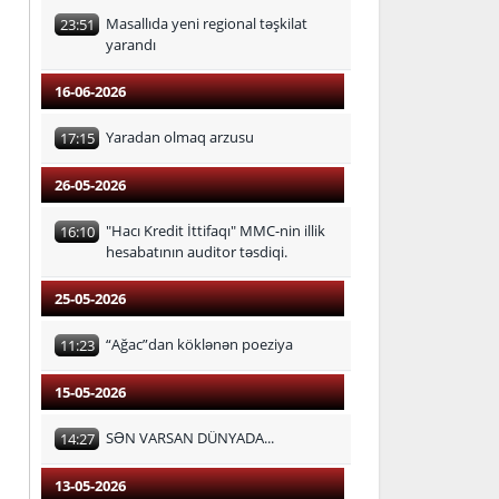
Masallıda yeni regional təşkilat
23:51
yarandı
16-06-2026
Yaradan olmaq arzusu
17:15
26-05-2026
"Hacı Kredit İttifaqı" MMC-nin illik
16:10
hesabatının auditor təsdiqi.
25-05-2026
“Ağac”dan köklənən poeziya
11:23
15-05-2026
SƏN VARSAN DÜNYADA...
14:27
13-05-2026