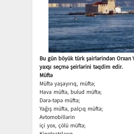
Bu gün böyük türk şairlərindən Orxan 
yaxşı seçmə şeirlərini təqdim edir.
Müftə
Müftə yaşayırıq, müftə;
Hava müftə, bulud müftə;
Dərə-təpə müftə;
Yağış müftə, palçıq müftə;
Avtomobillərin
içi yox, çölü müftə;
Kinoteatrların