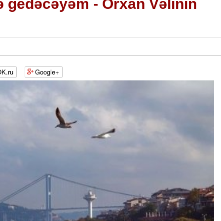
 gedəcəyəm - Orxan Vəlinin
K.ru
Google+