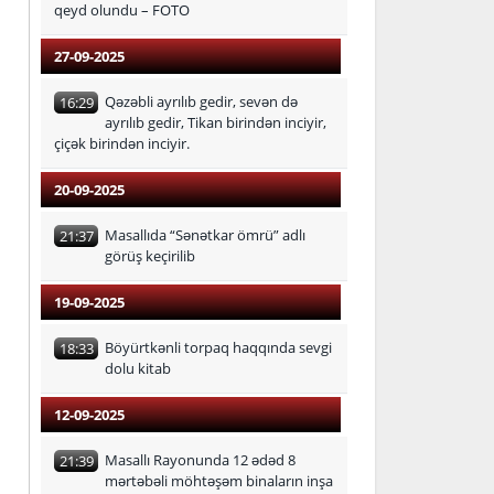
qeyd olundu – FOTO
27-09-2025
Qəzəbli ayrılıb gedir, sevən də
16:29
ayrılıb gedir, Tikan birindən inciyir,
çiçək birindən inciyir.
20-09-2025
Masallıda “Sənətkar ömrü” adlı
21:37
görüş keçirilib
19-09-2025
Böyürtkənli torpaq haqqında sevgi
18:33
dolu kitab
12-09-2025
Masallı Rayonunda 12 ədəd 8
21:39
mərtəbəli möhtəşəm binaların inşa