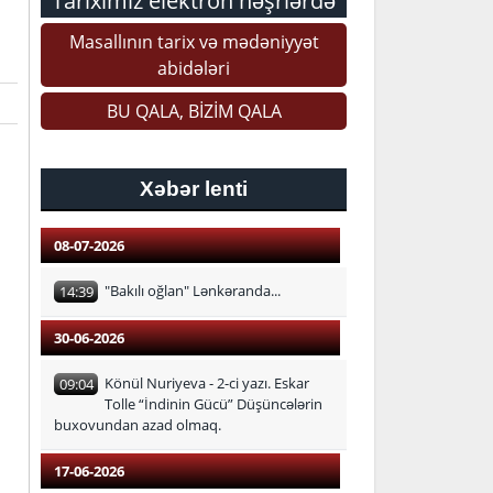
Tariximiz elektron nəşrlərdə
Masallının tarix və mədəniyyət
abidələri
BU QALA, BİZİM QALA
Xəbər lenti
08-07-2026
"Bakılı oğlan" Lənkəranda...
14:39
30-06-2026
Könül Nuriyeva - 2-ci yazı. Eskar
09:04
Tolle “İndinin Gücü” Düşüncələrin
buxovundan azad olmaq.
17-06-2026