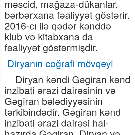
məscid, mağaza-dükanlar,
bərbərxana fəaliyyət göstərir.
2016-cı ilə qədər kənddə
klub və kitabxana da
fəaliyyət göstərmişdir.
Diryanın coğrafi mövqeyi
Diryan kəndi Gəgiran kənd
inzibati ərazi dairəsinin və
Gəgiran bələdiyyəsinin
tərkibindədir. Gəgiran kənd
inzibati ərazi dairəsi hal-
hazırda Gəgiran, Diryan və