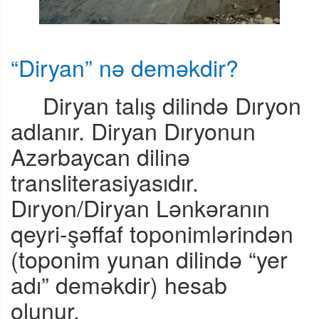
“Diryan” nə deməkdir?
Diryan talış dilində Dıryon
adlanır. Diryan Dıryonun
Azərbaycan dilinə
transliterasiyasıdır.
Dıryon/Diryan Lənkəranın
qeyri-şəffaf toponimlərindən
(toponim yunan dilində “yer
adı” deməkdir) hesab
olunur.