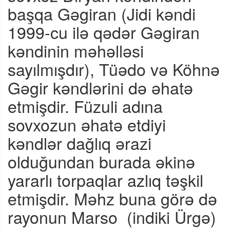
başqa Gəgiran (Jidi kəndi
1999-cu ilə qədər Gəgiran
kəndinin məhəlləsi
sayılmışdır), Tüədo və Köhnə
Gəgir kəndlərini də əhatə
etmişdir. Füzuli adına
sovxozun əhatə etdiyi
kəndlər dağlıq ərazi
olduğundan burada əkinə
yararlı torpaqlar azlıq təşkil
etmişdir. Məhz buna görə də
rayonun Marso
(indiki Ürgə)