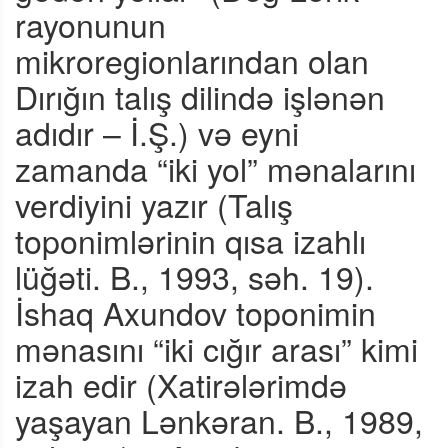
rayonunun
mikroregionlarından olan
Dırığın talış dilində işlənən
adıdır – İ.Ş.) və eyni
zamanda “iki yol” mənalarını
verdiyini yazır (Talış
toponimlərinin qısa izahlı
lüğəti. B., 1993, səh. 19).
İshaq Axundov toponimin
mənasını “iki cığır arası” kimi
izah edir (Xatirələrimdə
yaşayan Lənkəran. B., 1989,