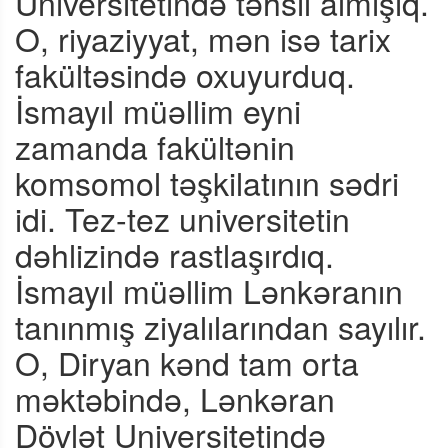
Universitetində təhsil almışıq.
O, riyaziyyat, mən isə tarix
fakültəsində oxuyurduq.
İsmayıl müəllim eyni
zamanda fakültənin
komsomol təşkilatının sədri
idi. Tez-tez universitetin
dəhlizində rastlaşırdıq.
İsmayıl müəllim Lənkəranın
tanınmış ziyalılarından sayılır.
O, Diryan kənd tam orta
məktəbində, Lənkəran
Dövlət Universitetində