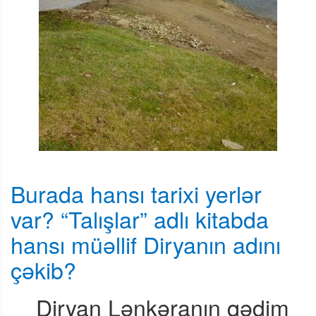
Burada hansı tarixi yerlər
var? “Talışlar” adlı kitabda
hansı müəllif Diryanın adını
çəkib?
Diryan Lənkəranın qədim