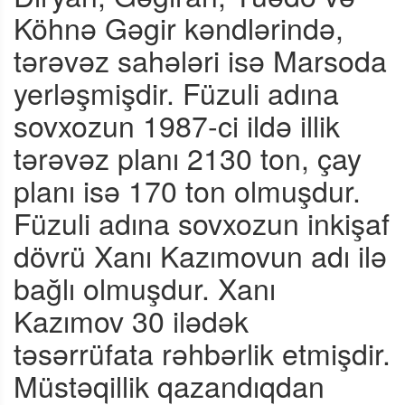
Köhnə Gəgir kəndlərində,
tərəvəz sahələri isə Marsoda
yerləşmişdir. Füzuli adına
sovxozun 1987-ci ildə illik
tərəvəz planı 2130 ton, çay
planı isə 170 ton olmuşdur.
Füzuli adına sovxozun inkişaf
dövrü Xanı Kazımovun adı ilə
bağlı olmuşdur. Xanı
Kazımov 30 ilədək
təsərrüfata rəhbərlik etmişdir.
Müstəqillik qazandıqdan