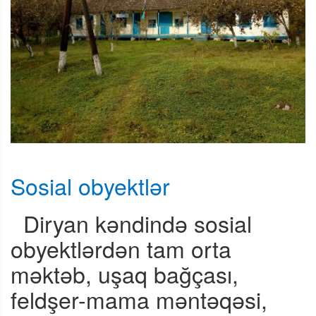
Sosial obyektlər
Diryan kəndində sosial
obyektlərdən tam orta
məktəb, uşaq bağçası,
feldşer-mama məntəqəsi,