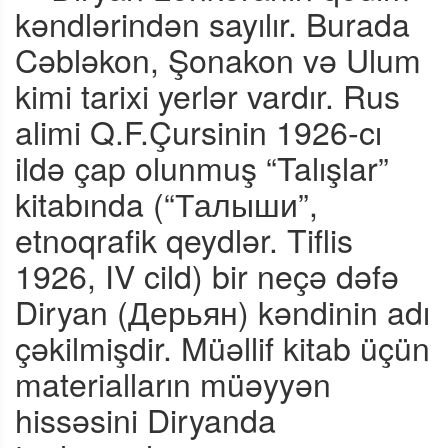
kəndlərindən sayılır. Burada
Cəbləkon, Şonakon və Ulum
kimi tarixi yerlər vardır. Rus
alimi Q.F.Çursinin 1926-cı
ildə çap olunmuş “Talışlar”
kitabında (“Талыши”,
etnoqrafik qeydlər. Tiflis
1926, IV cild) bir neçə dəfə
Diryan (Дерьян) kəndinin adı
çəkilmişdir. Müəllif kitab üçün
materialların müəyyən
hissəsini Diryanda