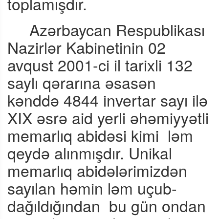
toplamışdır.
Azərbaycan Respublikası
Nazirlər Kabinetinin 02
avqust 2001-ci il tarixli 132
saylı qərarına əsasən
kənddə 4844 invertar sayı ilə
XIX əsrə aid yerli əhəmiyyətli
memarlıq abidəsi kimi
ləm
qeydə alınmışdır. Unikal
memarlıq abidələrimizdən
sayılan həmin ləm uçub-
dağıldığından
bu gün ondan