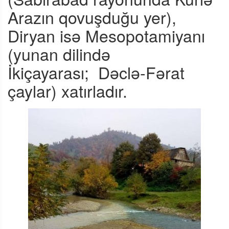
Arazın qovuşduğu yer),
Diryan isə Mesopotamiyanı
(yunan dilində
İkiçayarası;
Dəclə-Fərat
çaylar) xatırladır.