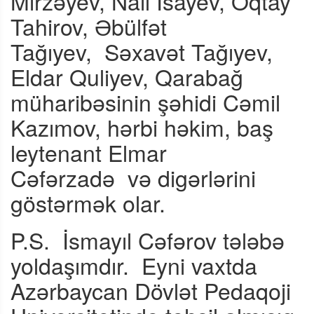
Mirzəyev, Nail İsayev, Oqtay
Tahirov, Əbülfət
Tağıyev,
Səxavət Tağıyev,
Eldar Quliyev, Qarabağ
müharibəsinin şəhidi Cəmil
Kazımov, hərbi həkim, baş
leytenant Elmar
Cəfərzadə
və digərlərini
göstərmək olar.
P.S.
İsmayıl Cəfərov tələbə
yoldaşımdır.
Eyni vaxtda
Azərbaycan Dövlət Pedaqoji