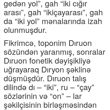
gedən yol”, gah “iki cığır
arası”, gah “ikiçayarası”, gah
da “iki yol” mənalarında izah
olunmuşdur.
Fikrimcə, toponim Dıruon
sözündən yaranmış, sonralar
Dıruon fonetik dəyişikliyə
uğrayaraq Dıryon şəklinə
düşmüşdür. Dıruon talış
dilində dı – “iki”, ru – “çay”
sözlərinin və “on” – lar
şəkilçisinin birləşməsindən