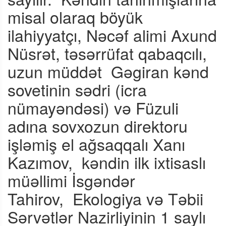
misal olaraq böyük
ilahiyyatçı, Nəcəf alimi Axund
Nüsrət, təsərrüfat qabaqcılı,
uzun müddət
Gəgiran kənd
sovetinin sədri (icra
nümayəndəsi) və Füzuli
adına sovxozun direktoru
işləmiş el ağsaqqalı Xanı
Kazımov,
kəndin ilk ixtisaslı
müəllimi İsgəndər
Tahirov,
Ekologiya və Təbii
Sərvətlər Nazirliyinin 1 saylı