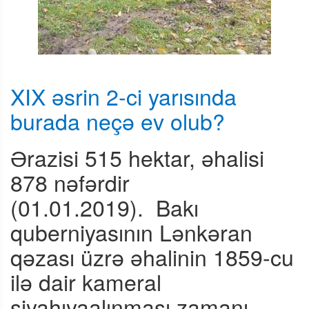
XIX əsrin 2-ci yarısında
burada neçə ev olub?
Ərazisi 515 hektar, əhalisi
878 nəfərdir
(01.01.2019).
Bakı
quberniyasının Lənkəran
qəzası üzrə əhalinin 1859-cu
ilə dair kameral
siyahıyaalınması zamanı