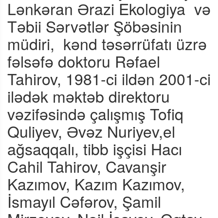
Lənkəran Ərazi Ekologiya
və
Təbii Sərvətlər Şöbəsinin
müdiri,
kənd təsərrüfatı üzrə
fəlsəfə doktoru Rəfael
Tahirov, 1981-ci ildən 2001-ci
ilədək məktəb direktoru
vəzifəsində çalışmış Tofiq
Quliyev, Əvəz Nuriyev,el
ağsaqqalı, tibb işçisi Hacı
Cahil Tahirov, Cavanşir
Kazımov, Kazım Kazımov,
İsmayıl Cəfərov, Şamil