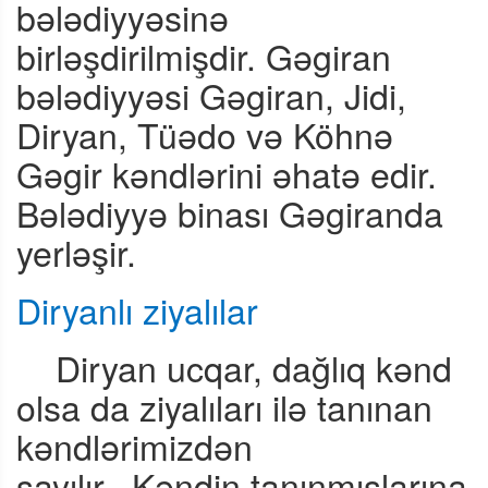
bələdiyyəsinə
birləşdirilmişdir. Gəgiran
bələdiyyəsi Gəgiran, Jidi,
Diryan, Tüədo və Köhnə
Gəgir kəndlərini əhatə edir.
Bələdiyyə binası Gəgiranda
yerləşir.
Diryanlı ziyalılar
Diryan ucqar, dağlıq kənd
olsa da ziyalıları ilə tanınan
kəndlərimizdən
sayılır.
Kəndin tanınmışlarına