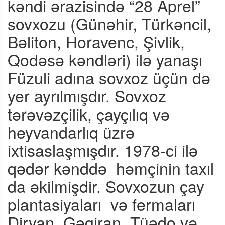
kəndi ərazisində “28 Aprel”
sovxozu (Günəhir, Türkəncil,
Bəliton, Horavenc, Şivlik,
Qodəsə kəndləri) ilə yanaşı
Füzuli adına sovxoz üçün də
yer ayrılmışdır. Sovxoz
tərəvəzçilik, çayçılıq və
heyvandarlıq üzrə
ixtisaslaşmışdır. 1978-ci ilə
qədər kənddə
həmçinin taxıl
da əkilmişdir. Sovxozun çay
plantasiyaları
və fermaları
Diryan, Gəgiran, Tüədo və