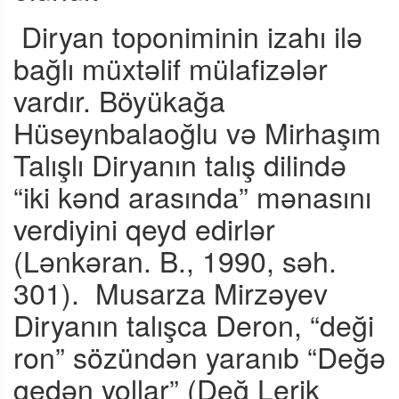
Diryan toponiminin izahı ilə
bağlı müxtəlif mülafizələr
vardır. Böyükağa
Hüseynbalaoğlu və Mirhaşım
Talışlı Diryanın talış dilində
“iki kənd arasında” mənasını
verdiyini qeyd edirlər
(Lənkəran. B., 1990, səh.
301).
Musarza Mirzəyev
Diryanın talışca Deron, “deği
ron” sözündən yaranıb “Değə
gedən yollar” (Değ Lerik