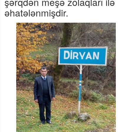
şərqdən meşə zolaqları ilə
əhatələnmişdir.