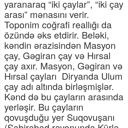
yaranaraq “iki çaylar”, “iki çay
arası” mənasını verir.
Toponim coğrafi reallığı da
özündə əks etdirir. Beləki,
kəndin ərazisindən Masyon
çay, Gəgiran çay və Hırsal
çay axır. Masyon, Gəgiran və
Hırsal çayları
Diryanda Ulum
çay adı altında birləşmişlər.
Kənd də bu çayların arasında
yerləşir. Bu çayların
qovuşduğu yer Suqovuşanı
(Sabirabad rayonunda Kürlə