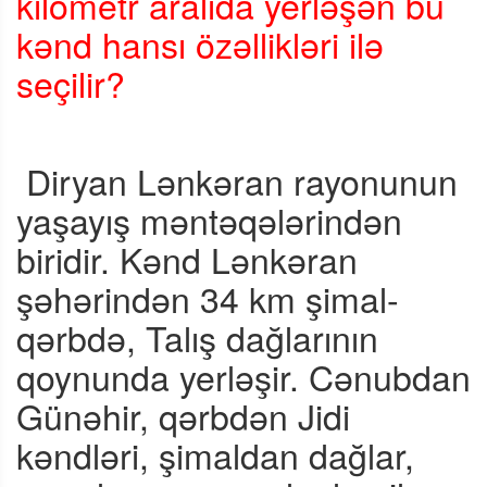
kilometr aralıda yerləşən bu
kənd hansı özəllikləri ilə
seçilir?
Diryan Lənkəran rayonunun
yaşayış məntəqələrindən
biridir. Kənd Lənkəran
şəhərindən 34 km şimal-
qərbdə, Talış dağlarının
qoynunda yerləşir. Cənubdan
Günəhir, qərbdən Jidi
kəndləri, şimaldan dağlar,