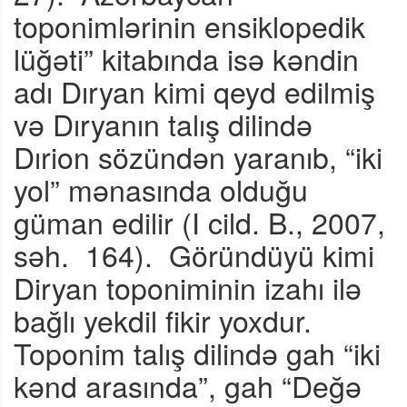
toponimlərinin ensiklopedik
lüğəti” kitabında isə kəndin
adı Dıryan kimi qeyd edilmiş
və Dıryanın talış dilində
Dırion sözündən yaranıb, “iki
yol” mənasında olduğu
güman edilir (I cild. B., 2007,
səh.
164).
Göründüyü kimi
Diryan toponiminin izahı ilə
bağlı yekdil fikir yoxdur.
Toponim talış dilində gah “iki
kənd arasında”, gah “Değə