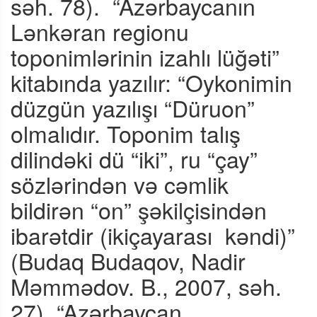
səh. 78).
“Azərbaycanın
Lənkəran regionu
toponimlərinin izahlı lüğəti”
kitabında yazılır: “Oykonimin
düzgün yazılışı “Düruon”
olmalıdır. Toponim talış
dilindəki dü “iki”, ru “çay”
sözlərindən və cəmlik
bildirən “on” şəkilçisindən
ibarətdir (ikiçayarası
kəndi)”
(Budaq Budaqov, Nadir
Məmmədov. B., 2007, səh.
27). “Azərbaycan