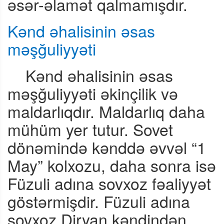
əsər-əlamət qalmamışdır.
Kənd əhalisinin əsas
məşğuliyyəti
Kənd əhalisinin əsas
məşğuliyyəti əkinçilik və
maldarlıqdır. Maldarlıq daha
mühüm yer tutur. Sovet
dönəmində kənddə əvvəl “
1
May
” kolxozu, daha sonra isə
Füzuli adına sovxoz fəaliyyət
göstərmişdir. Füzuli adına
sovxoz Diryan kəndindən