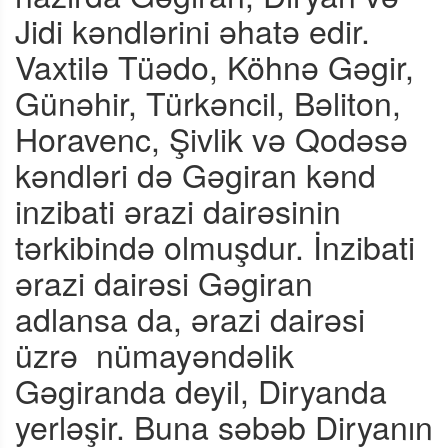
Jidi kəndlərini əhatə edir.
Vaxtilə Tüədo, Köhnə Gəgir,
Günəhir, Türkəncil, Bəliton,
Horavenc, Şivlik və Qodəsə
kəndləri də Gəgiran kənd
inzibati ərazi dairəsinin
tərkibində olmuşdur. İnzibati
ərazi dairəsi Gəgiran
adlansa da, ərazi dairəsi
üzrə
nümayəndəlik
Gəgiranda deyil, Diryanda
yerləşir. Buna səbəb Diryanın