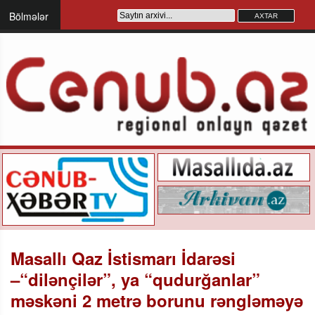
Bölmələr
Masallı Qaz İstismarı İdarəsi
–“dilənçilər”, ya “qudurğanlar”
məskəni 2 metrə borunu rəngləməyə