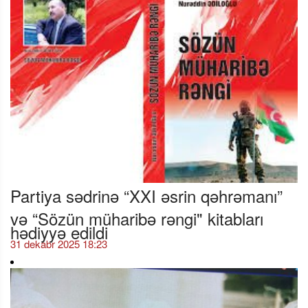
Partiya sədrinə “XXI əsrin qəhrəmanı”
və “Sözün müharibə rəngi" kitabları
hədiyyə edildi
31 dekabr 2025 18:23