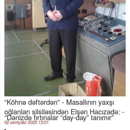
“Köhnə dəftərdən” - Masallının yaxşı
oğlanları silsiləsindən Elşən Hacızadə: -
“Dənizdə fırtınalar “day-day” tanımır”
02 sentyabr 2025 13:01