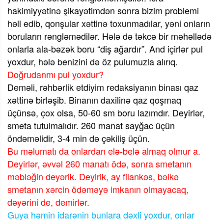
hakimiyyətinə şikayətimdən sonra bizim problemi
həll edib, qonşular xəttinə toxunmadılar, yəni onların
boruların rəngləmədilər. Hələ də təkcə bir məhəllədə
onlarla ala-bəzək boru “diş ağardır”. And içirlər pul
yoxdur, hələ benizini də öz pulumuzla alırıq.
Doğrudanmı pul yoxdur?
Deməli, rəhbərlik etdiyim redaksiyanın binası qaz
xəttinə birləşib. Binanın daxilinə qaz qoşmaq
üçünsə, çox olsa, 50-60 sm boru lazımdır. Deyirlər,
smeta tutulmalıdır. 260 manat sayğac üçün
öndəməlidir, 3-4 min də çəkiliş üçün.
Bu məlumatı da onlardan elə-belə almaq olmur a.
Deyirlər, əvvəl 260 manatı ödə, sonra smetanın
məbləğin deyərik. Deyirik, ay filankəs, bəlkə
smetanın xərcin ödəməyə imkanın olmayacaq,
dəyərini de, demirlər.
Guya həmin idarənin bunlara dəxli yoxdur, onlar