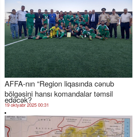
AFFA-nın “Region liqasında cənub
bölgəsini hansı komandalar təmsil
edəcək?
19 oktyabr 2025 00:31