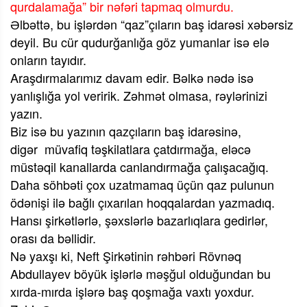
qurdalamağa” bir nəfəri tapmaq olmurdu.
Əlbəttə, bu işlərdən “qaz”çıların baş idarəsi xəbərsiz
deyil. Bu cür qudurğanlığa göz yumanlar isə elə
onların tayıdır.
Araşdırmalarımız davam edir. Bəlkə nədə isə
yanlışlığa yol veririk. Zəhmət olmasa, rəylərinizi
yazın.
Biz isə bu yazının qazçıların baş idarəsinə,
digər
müvafiq təşkilatlara çatdırmağa, eləcə
müstəqil kanallarda canlandırmağa çalışacağıq.
Daha söhbəti çox uzatmamaq üçün qaz pulunun
ödənişi ilə bağlı çıxarılan hoqqalardan yazmadıq.
Hansı şirkətlərlə, şəxslərlə bazarlıqlara gedirlər,
orası da bəllidir.
Nə yaxşı ki, Neft Şirkətinin rəhbəri Rövnəq
Abdullayev böyük işlərlə məşğul olduğundan bu
xırda-mırda işlərə baş qoşmağa vaxtı yoxdur.