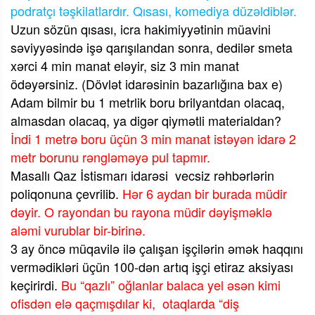
podratçı təşkilatlardır. Qısası, komediya düzəldiblər.
Uzun sözün qısası, icra hakimiyyətinin müavini
səviyyəsində işə qarışılandan sonra, dedilər smeta
xərci 4 min manat eləyir, siz 3 min manat
ödəyərsiniz. (Dövlət idarəsinin bazarlığına bax e)
Adam bilmir bu 1 metrlik boru brilyantdan olacaq,
almasdan olacaq, ya digər qiymətli materialdan?
İndi 1 metrə boru üçün 3 min manat istəyən idarə 2
metr borunu rəngləməyə pul tapmır.
Masallı Qaz İstismarı idarəsi
vecsiz rəhbərlərin
poliqonuna çevrilib.
Hər 6 aydan bir burada müdir
dəyir. O rayondan bu rayona müdir dəyişməklə
aləmi vurublar bir-birinə.
3 ay öncə müqavilə ilə çalışan işçilərin əmək haqqını
vermədikləri üçün 100-dən artıq işçi etiraz aksiyası
keçirirdi.
Bu “qazlı” oğlanlar balaca yel əsən kimi
ofisdən elə qaçmışdılar ki,
otaqlarda “diş