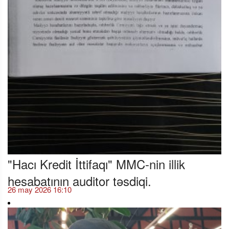
"Hacı Kredit İttifaqı" MMC-nin illik
hesabatının auditor təsdiqi.
26 may 2026 16:10