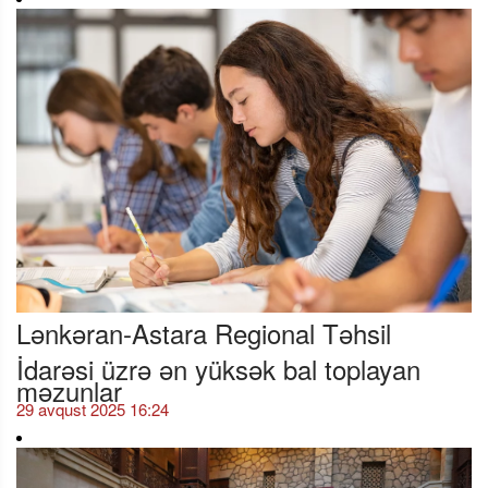
Lənkəran-Astara Regional Təhsil
İdarəsi üzrə ən yüksək bal toplayan
məzunlar
29 avqust 2025 16:24