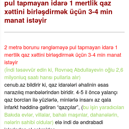
pul tapmayan idarə 1 mertlik qaz
xəttini birləşdirmək üçün 3-4 min
manat istəyir
2 metrə borunu rəngləməyə pul tapmayan idarə 1
mertlik qaz xəttini birləşdirmək üçün 3-4 min manat
istəyir
(İndi təsəvvür edin ki, Rovnəq Abdullayevin oğlu 2,6
milyonluq saatı hansı pullarla alır)
cenub.az bildirir ki, qaz idarələri əhalinin əsas
narazılıq mənbələrindən biridir. 4-5 il öncə yalançı
qaz borcları ilə yüzlərlə, minlərlə insanı az qala
infarkt həddinə gətirən “qazçılar”, (
bu işin yaradıcıları
Bakıda evlər, villalar, bahalı maşınlar, dahanələrin,
nələrin sahibi oldular)
elə indi də əndrabadi