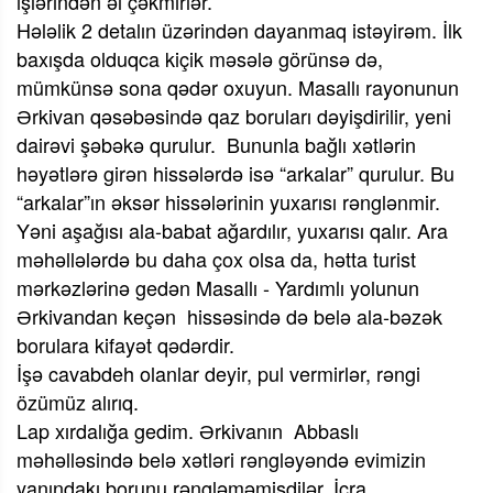
işlərindən əl çəkmirlər.
Hələlik 2 detalın üzərindən dayanmaq istəyirəm. İlk
baxışda olduqca kiçik məsələ görünsə də,
mümkünsə sona qədər oxuyun. Masallı rayonunun
Ərkivan qəsəbəsində qaz boruları dəyişdirilir, yeni
dairəvi şəbəkə qurulur.
Bununla bağlı xətlərin
həyətlərə girən hissələrdə isə “arkalar” qurulur. Bu
“arkalar”ın əksər hissələrinin yuxarısı rənglənmir.
Yəni aşağısı ala-babat ağardılır, yuxarısı qalır. Ara
məhəllələrdə bu daha çox olsa da, hətta turist
mərkəzlərinə gedən Masallı - Yardımlı yolunun
Ərkivandan keçən
hissəsində də belə ala-bəzək
borulara kifayət qədərdir.
İşə cavabdeh olanlar deyir, pul vermirlər, rəngi
özümüz alırıq.
Lap xırdalığa gedim. Ərkivanın
Abbaslı
məhəlləsində belə xətləri rəngləyəndə evimizin
yanındakı borunu rəngləməmişdilər. İcra