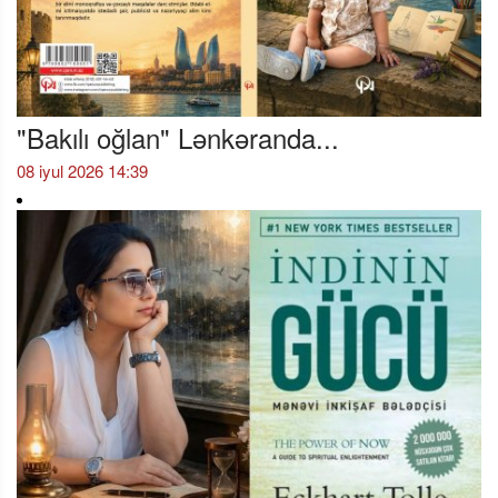
"Bakılı oğlan" Lənkəranda...
08 iyul 2026 14:39