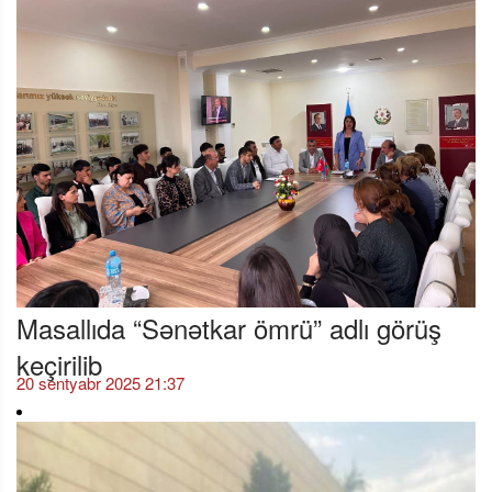
Masallıda “Sənətkar ömrü” adlı görüş
keçirilib
20 sentyabr 2025 21:37