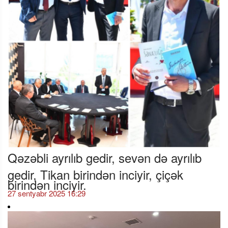
Qəzəbli ayrılıb gedir, sevən də ayrılıb
gedir, Tikan birindən inciyir, çiçək
birindən inciyir.
27 sentyabr 2025 16:29