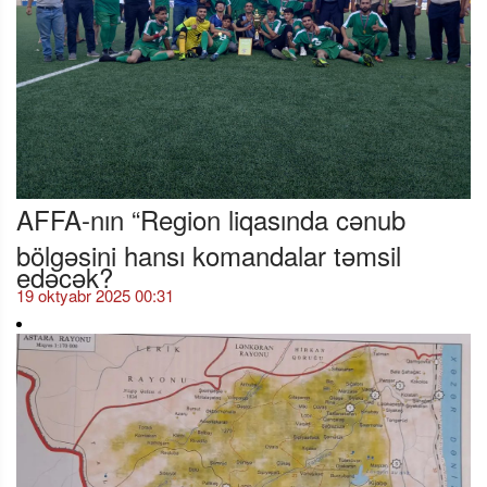
AFFA-nın “Region liqasında cənub
bölgəsini hansı komandalar təmsil
edəcək?
19 oktyabr 2025 00:31