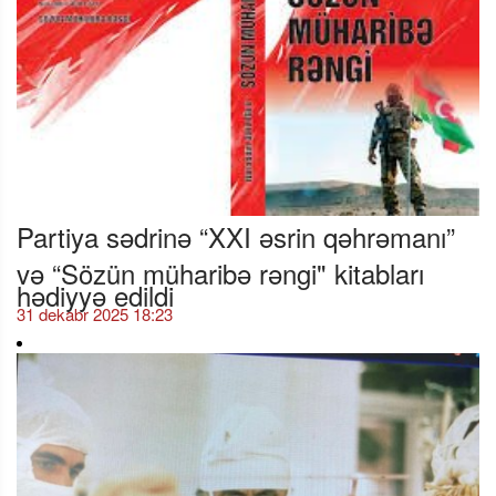
Partiya sədrinə “XXI əsrin qəhrəmanı”
və “Sözün müharibə rəngi" kitabları
hədiyyə edildi
31 dekabr 2025 18:23