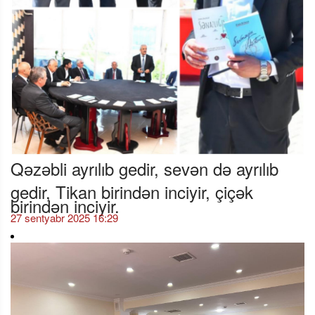
Qəzəbli ayrılıb gedir, sevən də ayrılıb
gedir, Tikan birindən inciyir, çiçək
birindən inciyir.
27 sentyabr 2025 16:29