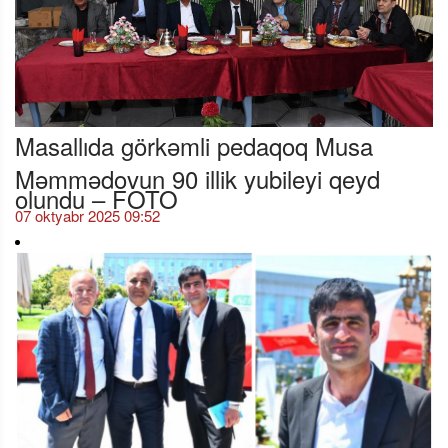
Masallıda görkəmli pedaqoq Musa
Məmmədovun 90 illik yubileyi qeyd
olundu – FOTO
07 oktyabr 2025 09:52