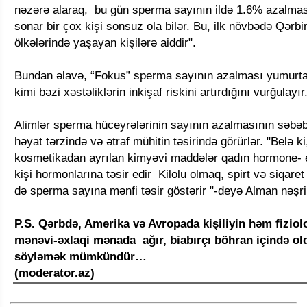
nəzərə alaraq, bu gün sperma sayının ildə 1.6% azalması 
sonar bir çox kişi sonsuz ola bilər. Bu, ilk növbədə Qərb
ölkələrində yaşayan kişilərə aiddir".
Bundan əlavə, “Fokus” sperma sayının azalması yumurta
kimi bəzi xəstəliklərin inkişaf riskini artırdığını vurğulayır
Alimlər sperma hüceyrələrinin sayının azalmasının səbəbin
həyat tərzində və ətraf mühitin təsirində görürlər. "Belə ki
kosmetikadan ayrılan kimyəvi maddələr qadın hormone- 
kişi hormonlarına təsir edir Kilolu olmaq, spirt və siqare
də sperma sayına mənfi təsir göstərir "-deyə Alman nəşri
P.S. Qərbdə, Amerika və Avropada kişiliyin həm fiziol
mənəvi-əxlaqi mənada ağır, biabırçı böhran içində o
söyləmək mümkündür…
(moderator.az)