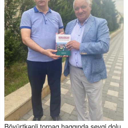
Böyürtkənli torpaq haqqında sevgi dolu