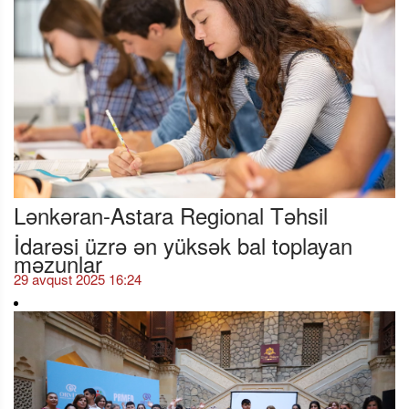
Lənkəran-Astara Regional Təhsil
İdarəsi üzrə ən yüksək bal toplayan
məzunlar
29 avqust 2025 16:24