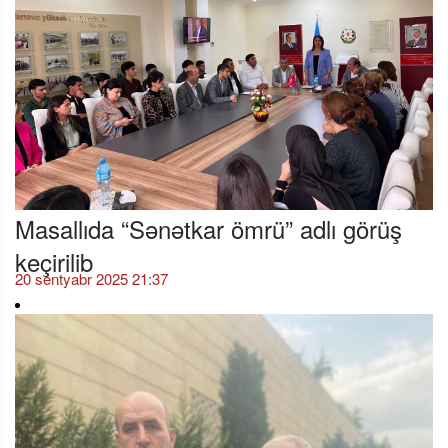
Masallıda “Sənətkar ömrü” adlı görüş
keçirilib
20 sentyabr 2025 21:37