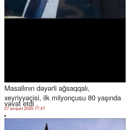
Masallının dəyərli ağsaqqalı,
xeyriyyəçisi, ilk milyonçusu 80 yaşında
vəvat etdi .
27 avqust 2025 17:47