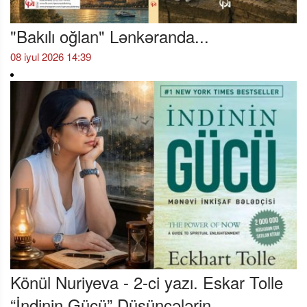
"Bakılı oğlan" Lənkəranda...
08 iyul 2026 14:39
Könül Nuriyeva - 2-ci yazı. Eskar Tolle
“İndinin Gücü” Düşüncələrin