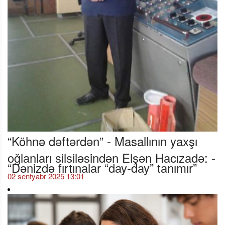
“Köhnə dəftərdən” - Masallının yaxşı
oğlanları silsiləsindən Elşən Hacızadə: -
“Dənizdə fırtınalar “day-day” tanımır”
02 sentyabr 2025 13:01