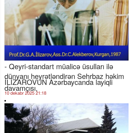
- Qeyri-standart müalicə üsulları ilə
dünyanı heyrətləndirən Sehrbaz həkim
İLİZAROVUN Azərbaycanda layiqli
davamçısı,
10 dekabr 2025 21:18