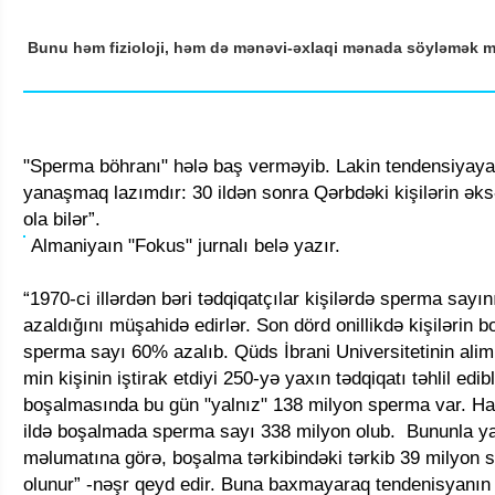
Bunu həm fizioloji, həm də mənəvi-əxlaqi mənada söyləmə
"Sperma böhranı" hələ baş verməyib. Lakin tendensiyaya
yanaşmaq lazımdır: 30 ildən sonra Qərbdəki kişilərin əks
ola bilər”.
Almaniyaın "Fokus" jurnalı belə yazır.
“1970-ci illərdən bəri tədqiqatçılar kişilərdə sperma sayı
azaldığını müşahidə edirlər. Son dörd onillikdə kişilərin
sperma sayı 60% azalıb. Qüds İbrani Universitetinin alim
min kişinin iştirak etdiyi 250-yə yaxın tədqiqatı təhlil edibl
boşalmasında bu gün "yalnız" 138 milyon sperma var. Ha
ildə boşalmada sperma sayı 338 milyon olub. Bununla y
məlumatına görə, boşalma tərkibindəki tərkib 39 milyon
olunur” -nəşr qeyd edir. Buna baxmayaraq tendenisyanın 