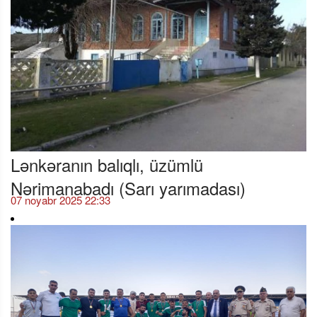
Lənkəranın balıqlı, üzümlü
Nərimanabadı (Sarı yarımadası)
07 noyabr 2025 22:33