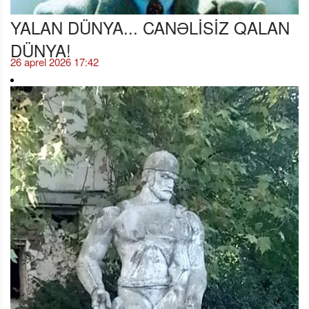
YALAN DÜNYA... CANƏLİSİZ QALAN
DÜNYA!
26 aprel 2026 17:42