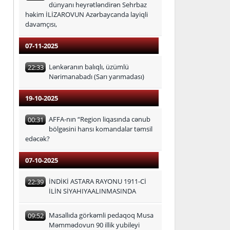
dünyanı heyrətləndirən Sehrbaz
həkim İLİZAROVUN Azərbaycanda layiqli
davamçısı,
07-11-2025
Lənkəranın balıqlı, üzümlü
22:33
Nərimanabadı (Sarı yarımadası)
19-10-2025
AFFA-nın “Region liqasında cənub
00:31
bölgəsini hansı komandalar təmsil
edəcək?
07-10-2025
İNDİKİ ASTARA RAYONU 1911-Cİ
22:39
İLİN SİYAHIYAALINMASINDA
Masallıda görkəmli pedaqoq Musa
09:52
Məmmədovun 90 illik yubileyi