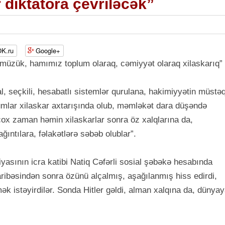
 diktatora çevriləcək”
K.ru
Google+
zümüzük, hamımız toplum olaraq, cəmiyyət olaraq xilaskarıq”
, seçkili, hesabatlı sistemlər qurulana, hakimiyyətin müstəq
mlar xilaskar axtarışında olub, məmləkət dara düşəndə
çox zaman həmin xilaskarlar sonra öz xalqlarına da,
ıntılara, fəlakətlərə səbəb olublar”.
iyasının icra katibi Natiq Cəfərli sosial şəbəkə hesabında
ribəsindən sonra özünü alçalmış, aşağılanmış hiss edirdi,
tmək istəyirdilər. Sonda Hitler gəldi, alman xalqına da, dünya