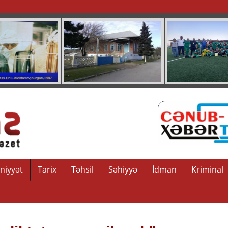
niyyət
Tarix
Təhsil
Səhiyyə
İdman
Kriminal