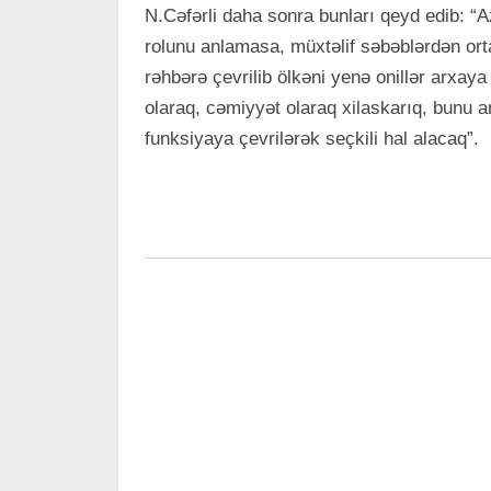
N.Cəfərli daha sonra bunları qeyd edib: “
rolunu anlamasa, müxtəlif səbəblərdən orta
rəhbərə çevrilib ölkəni yenə onillər arxa
olaraq, cəmiyyət olaraq xilaskarıq, bunu a
funksiyaya çevrilərək seçkili hal alacaq”.