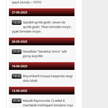
qeyd olundu – FOTO
27-09-2025
Qəzəbli ayrılıb gedir, sevən də
16:29
ayrılıb gedir, Tikan birindən inciyir,
çiçək birindən inciyir.
20-09-2025
Masallıda “Sənətkar ömrü” adlı
21:37
görüş keçirilib
19-09-2025
Böyürtkənli torpaq haqqında sevgi
18:33
dolu kitab
12-09-2025
Masallı Rayonunda 12 ədəd 8
21:39
mərtəbəli möhtəşəm binaların inşa