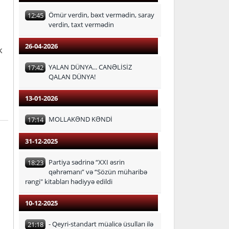
Ömür verdin, bəxt vermədin, saray
12:45
verdin, taxt vermədin
26-04-2026
k
YALAN DÜNYA... CANƏLİSİZ
17:42
QALAN DÜNYA!
13-01-2026
MOLLAKƏND KƏNDİ
17:14
31-12-2025
Partiya sədrinə “XXI əsrin
18:23
qəhrəmanı” və “Sözün müharibə
rəngi" kitabları hədiyyə edildi
10-12-2025
- Qeyri-standart müalicə üsulları ilə
21:18