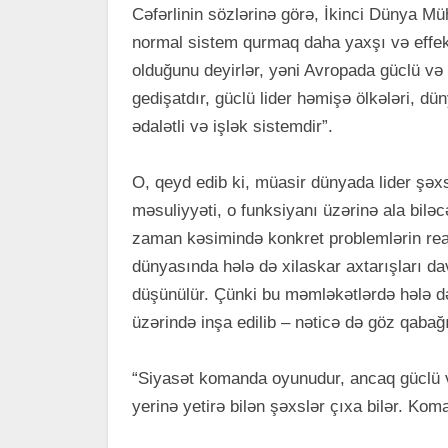
Cəfərlinin sözlərinə görə, İkinci Dünya M
normal sistem qurmaq daha yaxşı və effekt
olduğunu deyirlər, yəni Avropada güclü və
gedişatdır, güclü lider həmişə ölkələri, dü
ədalətli və işlək sistemdir”.
O, qeyd edib ki, müasir dünyada lider şəxs
məsuliyyəti, o funksiyanı üzərinə ala bilə
zaman kəsimində konkret problemlərin rea
dünyasında hələ də xilaskar axtarışları d
düşünülür. Çünki bu məmləkətlərdə hələ də 
üzərində inşa edilib – nəticə də göz qabağ
“Siyasət komanda oyunudur, ancaq güclü v
yerinə yetirə bilən şəxslər çıxa bilər. Kom