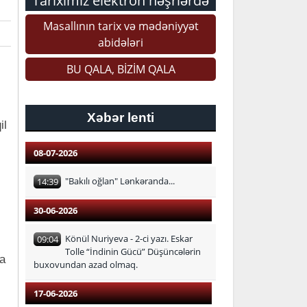
Tariximiz elektron nəşrlərdə
Masallının tarix və mədəniyyət
abidələri
BU QALA, BİZİM QALA
Xəbər lenti
il
08-07-2026
"Bakılı oğlan" Lənkəranda...
14:39
30-06-2026
Könül Nuriyeva - 2-ci yazı. Eskar
09:04
Tolle “İndinin Gücü” Düşüncələrin
ya
buxovundan azad olmaq.
17-06-2026