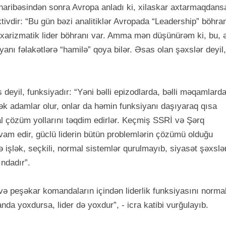
üharibəsindən sonra Avropa anladı ki, xilaskar axtarmaqdans
ivdir: “Bu gün bəzi analitiklər Avropada “Leadership” böhra
 xarizmatik lider böhranı var. Amma mən düşünürəm ki, bu, 
nyanı fəlakətlərə “hamilə” qoya bilər. Əsas olan şəxslər deyil,
 deyil, funksiyadır: “Yəni bəlli epizodlarda, bəlli məqamlard
cək adamlar olur, onlar da həmin funksiyanı daşıyaraq qısa
l çözüm yollarını təqdim edirlər. Keçmiş SSRİ və Şərq
avam edir, güclü liderin bütün problemlərin çözümü olduğu
işlək, seçkili, normal sistemlər qurulmayıb, siyasət şəxslə
ındadır”.
ə peşəkar komandaların içindən liderlik funksiyasını norma
anda yoxdursa, lider də yoxdur”, - icra katibi vurğulayıb.