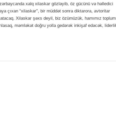
Azərbaycanda xalq xilaskar gözləyib, öz gücünü və həlledici
ya çıxan “xilaskar”, bir müddət sonra diktarora, avtoritar
ya atacaq. Xilaskar şəxs deyil, biz özümüzük, hamımız toplum
nlasaq, məmləkət doğru yolla gedərək inkişaf edəcək, liderli