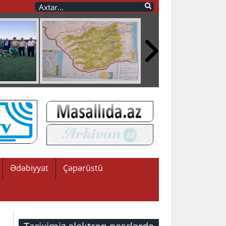
Ədəbiyyat
Çəpərüstü