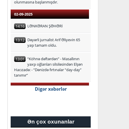
olunmasına başlanmışdır.
02-09-2025
LƏNKƏRAN ŞƏHƏRİ
14:16
Dəyərli jurnalist Arif Əliyevin 65
13:12
yaşı tamam oldu.
“Köhnə dəftərdən” - Masallının
13:01
yaxşı oğlanları silsiləsindən Elşən
Hacızadə: - “Dənizdə fırtınalar “day-day”
tanımır”
29-08-2025
Digər xəbərlər
Lənkəran-Astara Regional Təhsil
16:24
İdarəsi üzrə ən yüksək bal
toplayan məzunlar
Ən çox oxunanlar
27-08-2025