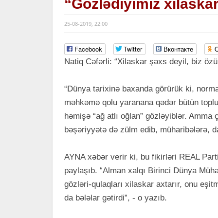
“Gözlədiyimiz xilaskar
25-08-2019, 22:00
Facebook
Twitter
Вконтакте
O
Natiq Cəfərli: “Xilaskar şəxs deyil, biz ö
“Dünya tarixinə baxanda görürük ki, normal
məhkəmə qolu yaranana qədər bütün toplu
həmişə “ağ atlı oğlan” gözləyiblər. Amma 
bəşəriyyətə də zülm edib, müharibələrə, dağ
AYNA xəbər verir ki, bu fikirləri REAL Part
paylaşıb. “Alman xalqı Birinci Dünya Müha
gözləri-qulaqları xilaskar axtarır, onu eşi
da bələlar gətirdi”, - o yazıb.