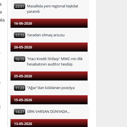
a
Masallıda yeni regional təşkilat
23:51
yarandı
nı
əla
16-06-2026
Yaradan olmaq arzusu
17:15
26-05-2026
a
"Hacı Kredit İttifaqı" MMC-nin illik
16:10
hesabatının auditor təsdiqi.
25-05-2026
r
“Ağac”dan köklənən poeziya
11:23
15-05-2026
l
SƏN VARSAN DÜNYADA...
14:27
13-05-2026