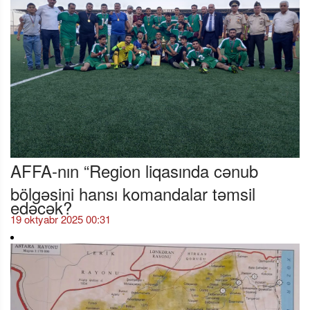
AFFA-nın “Region liqasında cənub
bölgəsini hansı komandalar təmsil
edəcək?
19 oktyabr 2025 00:31