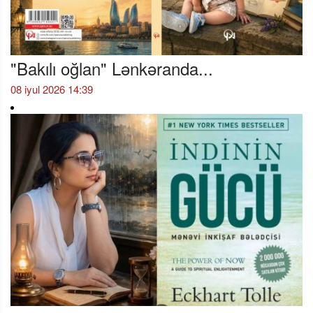
"Bakılı oğlan" Lənkəranda...
08 iyul 2026 14:39