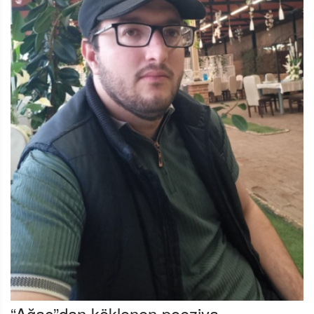
“Ağac”dan köklənən poeziya