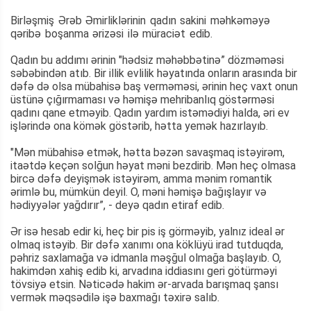
Birləşmiş Ərəb Əmirliklərinin qadın sakini məhkəməyə
qəribə boşanma ərizəsi ilə müraciət edib.
Qadın bu addımı ərinin "hədsiz məhəbbətinə” dözməməsi
səbəbindən atıb. Bir illik evlilik həyatında onların arasında bir
dəfə də olsa mübahisə baş verməməsi, ərinin heç vaxt onun
üstünə çığırmaması və həmişə mehribanlıq göstərməsi
qadını qane etməyib. Qadın yardım istəmədiyi halda, əri ev
işlərində ona kömək göstərib, hətta yemək hazırlayıb.
"Mən mübahisə etmək, hətta bəzən savaşmaq istəyirəm,
itaətdə keçən solğun həyat məni bezdirib. Mən heç olmasa
bircə dəfə deyişmək istəyirəm, amma mənim romantik
ərimlə bu, mümkün deyil. O, məni həmişə bağışlayır və
hədiyyələr yağdırır”, - deyə qadın etiraf edib.
Ər isə hesab edir ki, heç bir pis iş görməyib, yalnız ideal ər
olmaq istəyib. Bir dəfə xanımı ona köklüyü irad tutduqda,
pəhriz saxlamağa və idmanla məşğul olmağa başlayıb. O,
hakimdən xahiş edib ki, arvadına iddiasını geri götürməyi
tövsiyə etsin. Nəticədə hakim ər-arvada barışmaq şansı
vermək məqsədilə işə baxmağı təxirə salıb.