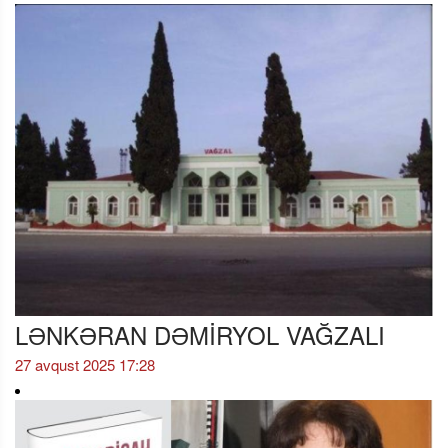
LƏNKƏRAN DƏMİRYOL VAĞZALI
27 avqust 2025 17:28