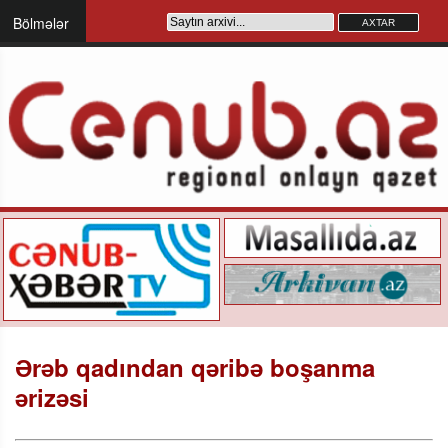
Bölmələr
Ərəb qadından qəribə boşanma
ərizəsi