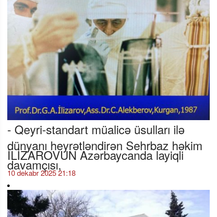
- Qeyri-standart müalicə üsulları ilə
dünyanı heyrətləndirən Sehrbaz həkim
İLİZAROVUN Azərbaycanda layiqli
davamçısı,
10 dekabr 2025 21:18