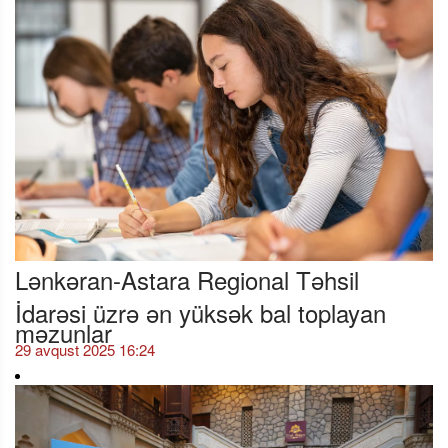
Lənkəran-Astara Regional Təhsil
İdarəsi üzrə ən yüksək bal toplayan
məzunlar
29 avqust 2025 16:24