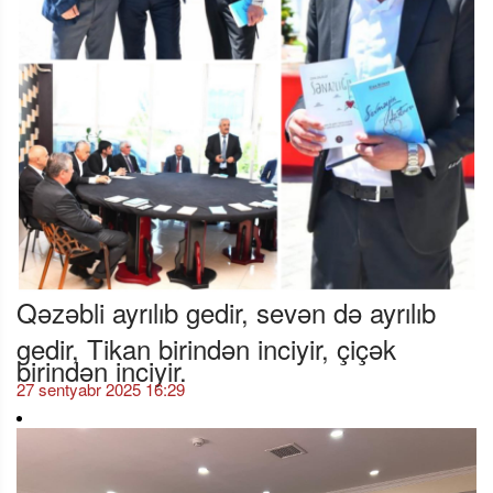
Qəzəbli ayrılıb gedir, sevən də ayrılıb
gedir, Tikan birindən inciyir, çiçək
birindən inciyir.
27 sentyabr 2025 16:29