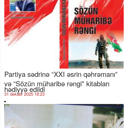
Partiya sədrinə “XXI əsrin qəhrəmanı”
və “Sözün müharibə rəngi" kitabları
hədiyyə edildi
31 dekabr 2025 18:23