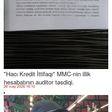
"Hacı Kredit İttifaqı" MMC-nin illik
hesabatının auditor təsdiqi.
26 may 2026 16:10