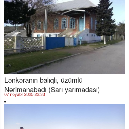
Lənkəranın balıqlı, üzümlü
Nərimanabadı (Sarı yarımadası)
07 noyabr 2025 22:33