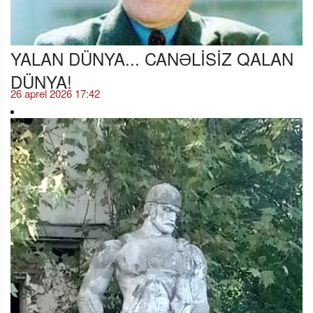
YALAN DÜNYA... CANƏLİSİZ QALAN
DÜNYA!
26 aprel 2026 17:42