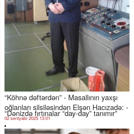
“Köhnə dəftərdən” - Masallının yaxşı
oğlanları silsiləsindən Elşən Hacızadə: -
“Dənizdə fırtınalar “day-day” tanımır”
02 sentyabr 2025 13:01