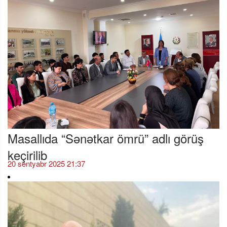
Masallıda “Sənətkar ömrü” adlı görüş
keçirilib
20 sentyabr 2025 21:37