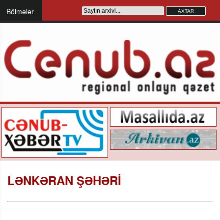
Bölmələr
LƏNKƏRAN ŞƏHƏRİ