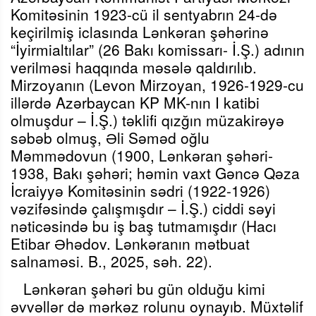
Komitəsinin 1923-cü il sentyabrın 24-də
keçirilmiş iclasında Lənkəran şəhərinə
“İyirmialtılar” (26 Bakı komissarı- İ.Ş.) adının
verilməsi haqqında məsələ qaldırılıb.
Mirzoyanın (Levon Mirzoyan, 1926-1929-cu
illərdə Azərbaycan KP MK-nın I katibi
olmuşdur – İ.Ş.) təklifi qızğın müzakirəyə
səbəb olmuş, Əli Səməd oğlu
Məmmədovun (1900, Lənkəran şəhəri-
1938, Bakı şəhəri; həmin vaxt Gəncə Qəza
İcraiyyə Komitəsinin sədri (1922-1926)
vəzifəsində çalışmışdır – İ.Ş.) ciddi səyi
nəticəsində bu iş baş tutmamışdır (Hacı
Etibar Əhədov. Lənkəranın mətbuat
salnaməsi. B., 2025, səh. 22).
Lənkəran şəhəri bu gün olduğu kimi
əvvəllər də mərkəz rolunu oynayıb. Müxtəlif