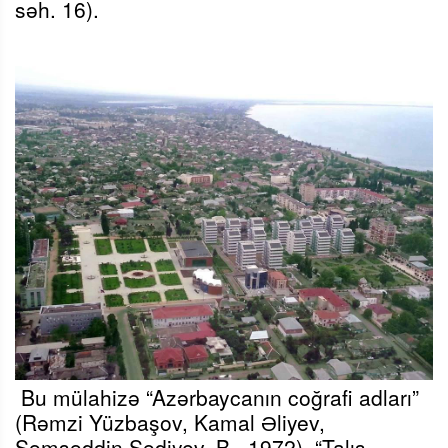
səh. 16).
Bu mülahizə
“Azərbaycanın coğrafi adları”
(Rəmzi Yüzbaşov, Kamal Əliyev,
Şəmsəddin Sədiyev. B., 1972),
“Talış