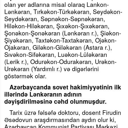
olan yer adlarına misal olaraq Lankon-
Lənkəran, Tırkəkon-Türkəkəran, Seydəkon-
Seydəkəran, Səpnəkon-Səpnəkəran,
Hiləkon-Hiləkəran, Şıxəkon-Şıxəkəran,
Şonəkon-Şonəkəran (Lənkəran r.), Şiəkon-
Şiyəkəran, Taxtəkon-Taxtakəran, Ojəkon-
Ojakəran, Giləkon-Giləkəran (Astara r.),
Sıvəkon-Sifəkəran, Luəkon-Lüləkəran
(Lerik r.), Odurəkon-Odurakəran, Urəkon-
Urəkəran (Yardımlı r.) və digərlərini
göstərmək olar.
Azərbaycanda sovet hakimiyyətinin ilk
illərində Lənkəranın adının
dəyişdirilməsinə cəhd olunmuşdur.
Tarix üzrə fəlsəfə doktoru, dosent Firudin
Əsədovun araşdırmasından aydın olur ki,
Azərbaycan Kommunist Partiyası Mərkəzi