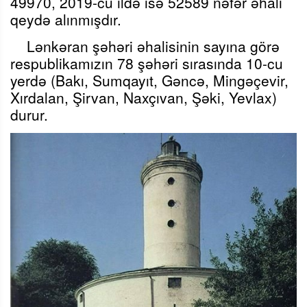
49970, 2019-cu ildə isə 52589 nəfər əhali
qeydə alınmışdır.
Lənkəran şəhəri əhalisinin sayına görə
respublikamızın 78 şəhəri sırasında 10-cu
yerdə (Bakı, Sumqayıt, Gəncə, Mingəçevir,
Xırdalan, Şirvan, Naxçıvan, Şəki, Yevlax)
durur.