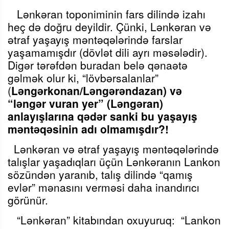
Lənkəran toponiminin fars dilində izahı
heç də doğru deyildir. Çünki, Lənkəran və
ətraf yaşayış məntəqələrində farslar
yaşamamışdır (dövlət dili ayrı məsələdir).
Digər tərəfdən buradan belə qənaətə
gəlmək olur ki, “lövbərsalanlar”
(
Ləngərkonan/Ləngərəndazan) və
“ləngər vuran yer” (Ləngəran)
anlayışlarına qədər sanki bu yaşayış
məntəqəsinin adı olmamışdır?!
Lənkəran və ətraf yaşayış məntəqələrində
talışlar yaşadıqları üçün
Lənkəranın Lankon
sözündən yaranıb, talış dilində “qamış
evlə
r”
mənasını verməsi daha inandırıcı
görünür.
“Lənkəran” kitabından oxuyuruq: “Lankon