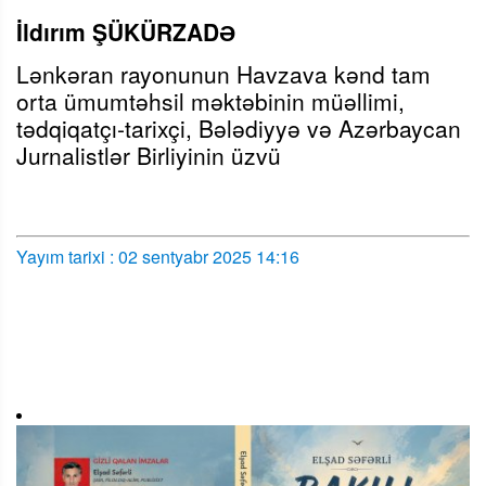
İldırım ŞÜKÜRZADƏ
Lənkəran rayonunun Havzava kənd tam
orta ümumtəhsil məktəbinin müəllimi,
tədqiqatçı-tarixçi, Bələdiyyə və Azərbaycan
Jurnalistlər Birliyinin üzvü
Yayım tarixi : 02 sentyabr 2025 14:16