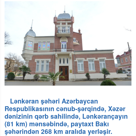
Lənkəran şəhəri Azərbaycan
Respublikasının cənub-şərqində, Xəzər
dənizinin qərb sahilində, Lənkərançayın
(81 km) mənsəbində, paytaxt Bakı
şəhərindən 268 km aralıda yerləşir.