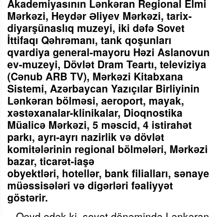
Akademiyasının Lənkəran Regional Elmi
Mərkəzi, Heydər Əliyev Mərkəzi, tarix-
diyarşünaslıq muzeyi, iki dəfə Sovet
İttifaqı Qəhrəmanı, tank qoşunları
qvardiya general-mayoru Həzi Aslanovun
ev-muzeyi, Dövlət Dram Teartı, televiziya
(Cənub ARB TV), Mərkəzi Kitabxana
Sistemi, Azərbaycan Yazıçılar Birliyinin
Lənkəran bölməsi
, aeroport, mayak,
xəstəxanalar-klinikalar, Dioqnostika
Müalicə Mərkəzi, 5
məscid, 4 istirahət
parkı, ayrı-ayrı nazirlik və dövlət
komitələrinin regional bölmələri, Mərkəzi
bazar, ticarət
-iaşə
obyektləri,
hotellər,
bank filialları,
sənaye
müəssisələri və digərləri fəaliyyət
göstərir.
Qeyd edək ki, sovet dönəmində Lənkəran