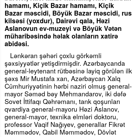
hamamı, Kiçik Bazar hamamı, Kiçik
Bazar məscidi, Böyük Bazar məscidi, rus
kilsəsi (yoxdur), Dairəvi qala, Həzi
Aslanovun ev-muzeyi və Böyük Vətən
müharibəsində həlak olanların xatirə
abidə
si.
Lənkəran şəhəri çoxlu görkəmli
şəxsiyyətlər yetişdirmişdir. Azərbaycanda
general-leytenant rütbəsinə layiq görülən ilk
şəxs Mir Mustafa xan, Azərbaycan Xalq
Cümhuriyyətinin hərbi naziri olmuş general-
mayor Səməd bəy Mehmandarov, iki dəfə
Sovet İttifaqı Qəhrəmanı, tank qoşunları
qvardiya general-mayoru Hə
zi Aslanov,
general-mayor, texnika elmləri doktoru,
professor Vaqif Nağıyev, generallar Fikrət
Məmmədov, Qabil Məmmədov, Dövlət