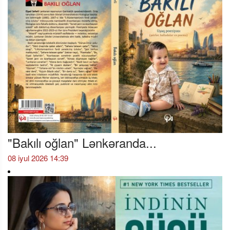
"Bakılı oğlan" Lənkəranda...
08 iyul 2026 14:39