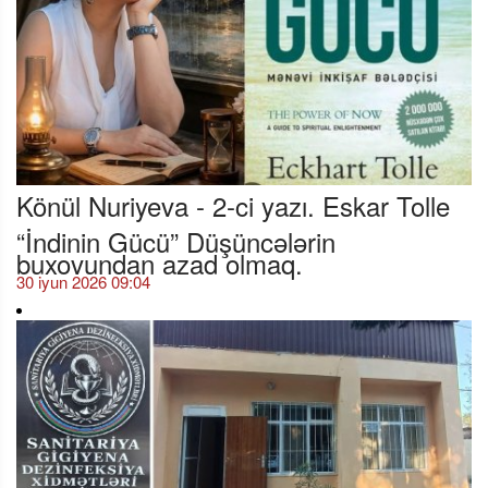
Könül Nuriyeva - 2-ci yazı. Eskar Tolle
“İndinin Gücü” Düşüncələrin
buxovundan azad olmaq.
30 iyun 2026 09:04