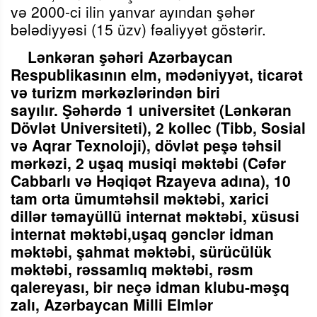
və 2000-ci ilin yanvar ayından şəhər
bələdiyyəsi (15 üzv) fəaliyyət göstərir.
Lənkəran şəhəri Azərbaycan
Respublikasının elm, mədəniyyət, ticarət
və turizm mərkəzlərindən biri
sayılır.
Şəhərdə 1 universitet (Lənkəran
Dövlət Universiteti), 2 kollec (Tibb, Sosial
və Aqrar Texnoloji), dövlət peşə təhsil
mərkəzi, 2 uşaq musiqi məktəbi (Cəfər
Cabbarlı və Həqiqət Rzayeva adına), 10
tam orta ümumtəhsil məktəbi, xarici
dillər təmayüllü internat məktəbi,
xüsusi
internat məktəbi,
uşaq gənclər idman
məktəbi, şahmat məktəbi, sürücülük
məktəbi, rəssamlıq məktəbi, rəsm
qalereyası, bir neçə idman klubu-məşq
zalı, Azərbaycan Milli Elmlər