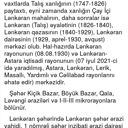
vaxtlarda Talış xanlığının (1747-1826)
paytaxtı, eyni zamanda xanlığın Çay İçi
Lənkəran mahalının, daha sonralar isə
Lənkəran (Talış) əyalətinin (1826-1840),
Lənkəran qəzasının (1840-1929), Lənkəran
dairəsinin (1929, aprel-1930, avqust)
mərkəzi olub. Hal-hazırda Lənkəran
rayonunun (08.08.1930) və Lənkəran-
Astara iqtisadi rayonunun (07 iyul 2021-ci
idə yaradılmış, Astara, Lənkəran, Lerik,
Masallı, Yardımlı və Cəlilabad rayonlarını
əhatə edir) mərkəzidir.
Şəhər Kiçik Bazar, Böyük Bazar, Qala,
Ləvəngi əraziləri və I-II-III mikrorayonlara
bölünür.
Lənkəran şəhərində Lənkəran şəhər ərazi
vahidi, 1 nömrəli şəhər inzibati ərazi dairəsi