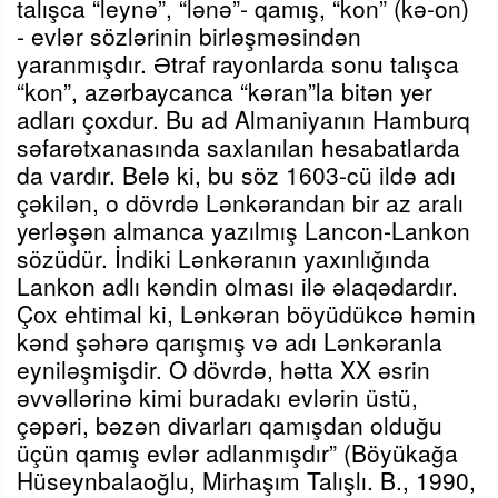
talışca “leynə”, “lənə”- qamış, “kon” (kə-on)
- evlər
sözlərinin birləşməsindən
yaranmışdır. Ə
traf rayonlarda sonu talışca
“kon”, azərbaycanca “kəran”la bitən yer
adları çoxdur.
Bu ad Almaniyanın Hamburq
səfarətxanasında saxlanılan hesabatlarda
da vardır. Belə ki, bu söz 1603-cü ildə adı
çəkilən, o dövrdə Lənkərandan bir az aralı
yerləşən almanca yazılmış Lancon-Lankon
sözüdür. İndiki Lənkəranın yaxınlığında
Lankon adlı kəndin olması ilə əlaqədardır.
Çox ehtimal ki, Lənkəran böyüdükcə həmin
kənd şəhərə qarışmış və adı Lənkəranla
eyniləşmişdir. O dövrdə, hətta XX əsrin
əvvəllərinə kimi buradakı evlərin üstü,
çəpəri, bəzən divarları qamışdan olduğu
üçün qamış evlər adlanmışdır” (Böyükağa
Hüseynbalaoğlu, Mirhaşım Talışlı. B., 1990,