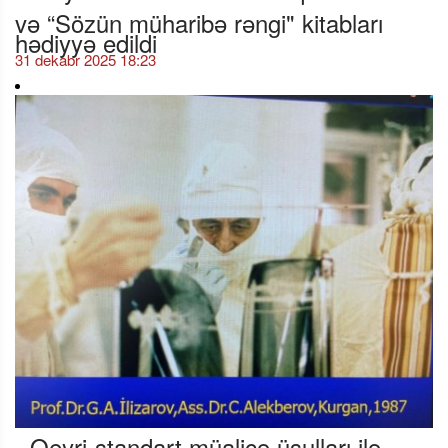
və “Sözün müharibə rəngi" kitabları
hədiyyə edildi
31 dekabr 2025 18:23
- Qeyri-standart müalicə üsulları ilə