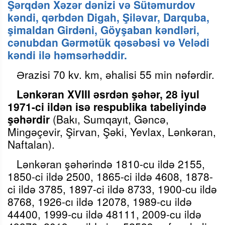
Şərqdən Xəzər dənizi və Sütəmurdov
kəndi, qərbdən Digah, Şiləvar, Darquba,
şimaldan Girdəni, Göyşaban kəndləri,
cənubdan Gərmətük qəsəbəsi və Velədi
kəndi ilə həmsərhəddir.
Ərazisi 70 kv. km, əhalisi 55 min nəfərdir.
Lənkəran XVIII əsrdən şəhər, 28 iyul
1971-ci ildən isə
respublika tabeliyində
şəhərdir
(Bakı, Sumqayıt, Gəncə,
Mingəçevir, Şirvan, Şəki, Yevlax, Lənkəran,
Naftalan).
Lənkəran şəhərində 1810-cu ildə 2155,
1850-ci ildə 2500, 1865-ci ildə 4608, 1878-
ci ildə 3785, 1897-ci ildə 8733, 1900-cu ildə
8768, 1926-cı ildə 12078, 1989-cu ildə
44400, 1999-cu ildə 48111, 2009-cu ildə