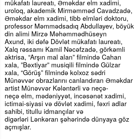
mükafatı laureatı, Əməkdar elm xadimi,
uroloq, akademik Mirməmməd Cavadzadə,
Əməkdar elm xadimi, tibb elmləri doktoru,
professor Məmmədsadıq Abdullayev, böyük
din alimi Mirzə Məhəmmədhüseyn
Axund,
iki dəfə Dövlət mükafatı laureatı,
Xalq rəssamı Kamil Nəcəfzadə, görkəmli
aktrisa,
“Arşın mal alan” filmində Cahan
xala, ”Bəxtiyar” musiqili filmində Gülzar
xala, “Görüş” filmində kolxoz sədri
Münəvvər obrazlarını canlandıran
Əməkdar
artist Münəvvər Kələntərli və neçə-
neçə
elm, mədəniyyət, incəsənət xadimi,
ictimai-siyasi
və dövlət xadimi
,
fə
xri adlar
sahibi,
titullu idmançılar
və
digə
rləri
Lənkəran şəhərində dünyaya göz
açmışlar.