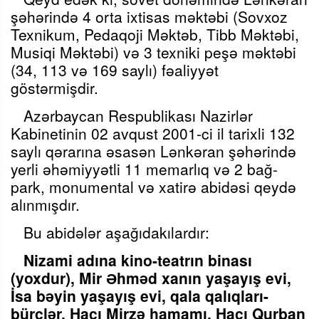
şəhərində 4 orta ixtisas məktəbi (Sovxoz
Texnikum, Pedaqoji Məktəb, Tibb Məktəbi,
Musiqi Məktəbi) və 3 texniki peşə məktəbi
(34, 113 və 169 saylı) fəaliyyət
göstərmişdir.
Azərbaycan Respublikası Nazirlər
Kabinetinin 02 avqust 2001-ci il tarixli 132
saylı qərarına əsasən Lənkəran şəhərində
yerli əhəmiyyətli 11 memarlıq və 2 bağ-
park, monumental və xatirə abidəsi qeydə
alınmışdır.
Bu abidələr aşağıdakılardır:
Nizami adına kino-teatrın binası
(yoxdur), Mir Əhməd xanın yaşayış evi,
İsa bəyin yaşayış evi, qala qalıqları-
bürclər, Hacı Mirzə hamamı, Hacı Qurban