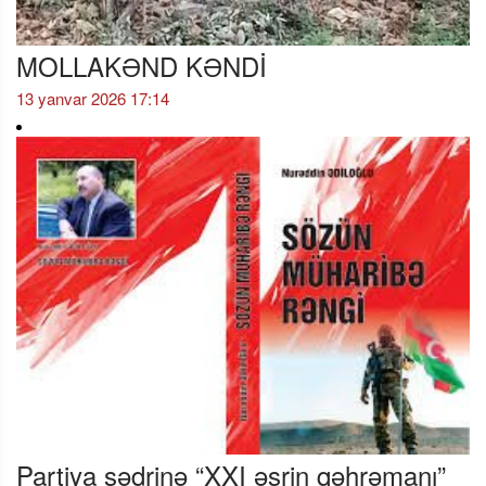
MOLLAKƏND KƏNDİ
13 yanvar 2026 17:14
Partiya sədrinə “XXI əsrin qəhrəmanı”