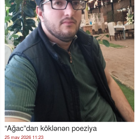
“Ağac”dan köklənən poeziya
25 may 2026 11:23