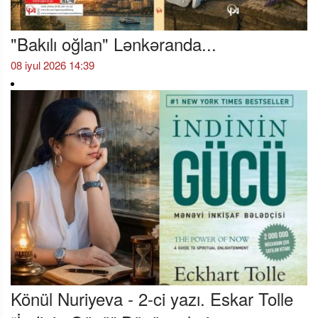
"Bakılı oğlan" Lənkəranda...
08 iyul 2026 14:39
Könül Nuriyeva - 2-ci yazı. Eskar Tolle
“İndinin Gücü” Düşüncələrin