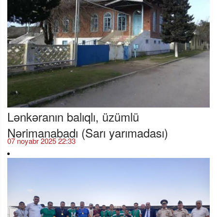
Lənkəranın balıqlı, üzümlü
Nərimanabadı (Sarı yarımadası)
07 noyabr 2025 22:33