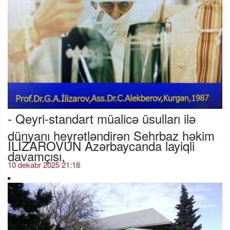
- Qeyri-standart müalicə üsulları ilə
dünyanı heyrətləndirən Sehrbaz həkim
İLİZAROVUN Azərbaycanda layiqli
davamçısı,
10 dekabr 2025 21:18