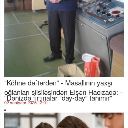
“Köhnə dəftərdən” - Masallının yaxşı
oğlanları silsiləsindən Elşən Hacızadə: -
“Dənizdə fırtınalar “day-day” tanımır”
02 sentyabr 2025 13:01