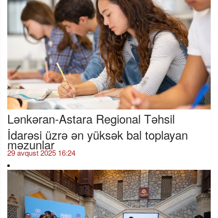
Lənkəran-Astara Regional Təhsil
İdarəsi üzrə ən yüksək bal toplayan
məzunlar
29 avqust 2025 16:24