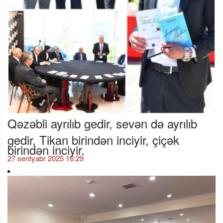
Qəzəbli ayrılıb gedir, sevən də ayrılıb
gedir, Tikan birindən inciyir, çiçək
birindən inciyir.
27 sentyabr 2025 16:29