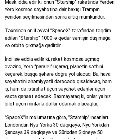
Mask iddia edir ki, onun “Starship” raketində Yerdən
Yerə kosmos səyahətinə dair baxışı Trampın
yenidən seçilməsindən sonra artıq mümkündür.
Təxminən on il əvvəl "SpaceX" tərəfindən təqdim
edilən "Starship" 1000-ə qədər sərnişin daşımağa
və orbitə çıxmağa qadirdir.
İndi isə eddia edilir ki, raket kosmosa uçmaq
əvəzinə, Yerə "paralel" uçaraq, planetin səthini
keçərək, başqa şəhərə doğru yol alacaq. Bu, hava
səyahətini əhəmiyyətli dərəcədə qısaldacaq, həm
iş, həm də istirahət üçün səyahət edənlər üçün
vaxta qənaət edəcək. Baxmayaraq ki, onlar yalnız
bilet üçün minlərlə dollar ödəməli olacaqlar.
"SpaceX"in məlumatına görə, "Starship" insanları
Londondan Nyu-Yorka 30 dəqiqəyə, Nyu Yorkdan
Şanxaya 39 dəqiqəyə və Sürixdən Sidneyə 50