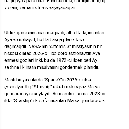
dəqiqəyə apara bilər. Bununla belə, sərnişinlər uçuş
və eniş zamanı stress yaşayacaqlar.
Ulduz gəmisinin əsas məqsədi, əlbəttə ki, insanları
Aya və nəhayət, hətta başqa planetlərə
daşımaqdır. NASA-nın "Artemis 3" missiyasının bir
hissəsi olaraq 2026-cı ildə dörd astronavtın Aya
enməsi gözlənilir ki, bu da 1972-ci ildən bəri Ay
səthinə ilk insan missiyasını göndərmək planıdır.
Mask bu yaxınlarda "SpaceX"in 2026-cı ildə
çoxmilyardlıq "Starship" raketini ekipajsız Marsa
göndərəcəyini söyləyib. Bundan iki il sonra, 2028-ci
ildə "Starship" ilk dəfə insanları Marsa göndərəcək.