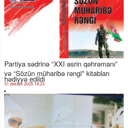
Partiya sədrinə “XXI əsrin qəhrəmanı”
və “Sözün müharibə rəngi" kitabları
hədiyyə edildi
31 dekabr 2025 18:23