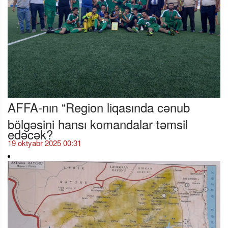
AFFA-nın “Region liqasında cənub
bölgəsini hansı komandalar təmsil
edəcək?
19 oktyabr 2025 00:31