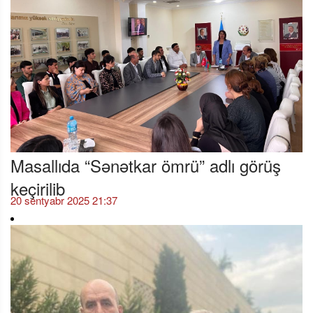
Masallıda “Sənətkar ömrü” adlı görüş
keçirilib
20 sentyabr 2025 21:37