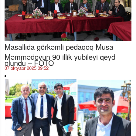
Masallıda görkəmli pedaqoq Musa
Məmmədovun 90 illik yubileyi qeyd
olundu – FOTO
07 oktyabr 2025 09:52