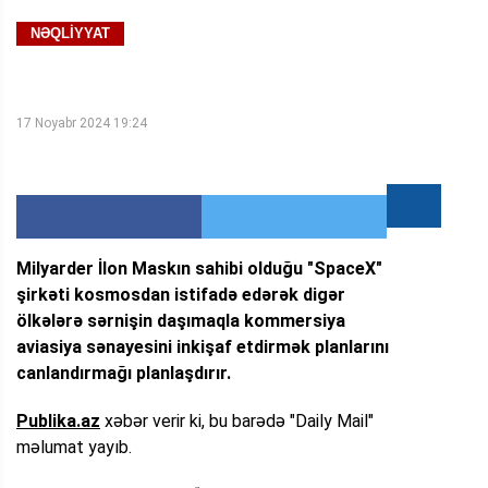
NƏQLİYYAT
17 Noyabr 2024 19:24
Milyarder İlon Maskın sahibi olduğu "SpaceX"
şirkəti kosmosdan istifadə edərək digər
ölkələrə sərnişin daşımaqla kommersiya
aviasiya sənayesini inkişaf etdirmək planlarını
canlandırmağı planlaşdırır.
Publika.az
xəbər verir ki, bu barədə "Daily Mail"
məlumat yayıb.