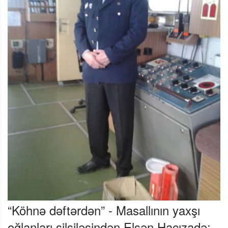
“Köhnə dəftərdən” - Masallının yaxşı
oğlanları silsiləsindən Elşən Hacızadə: -