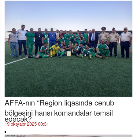
AFFA-nın “Region liqasında cənub
bölgəsini hansı komandalar təmsil
edəcək?
19 oktyabr 2025 00:31