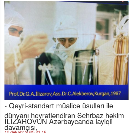
- Qeyri-standart müalicə üsulları ilə
dünyanı heyrətləndirən Sehrbaz həkim
İLİZAROVUN Azərbaycanda layiqli
davamçısı,
10 dekabr 2025 21:18