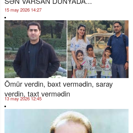
SƏN VARSAN DÜNYADA...
15 may 2026 14:27
Ömür verdin, bəxt vermədin, saray
verdin, taxt vermədin
13 may 2026 12:45