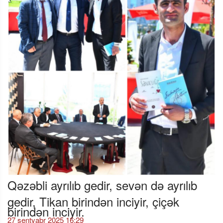
Qəzəbli ayrılıb gedir, sevən də ayrılıb
gedir, Tikan birindən inciyir, çiçək
birindən inciyir.
27 sentyabr 2025 16:29