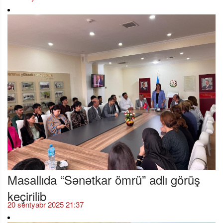
Masallıda “Sənətkar ömrü” adlı görüş
keçirilib
20 sentyabr 2025 21:37