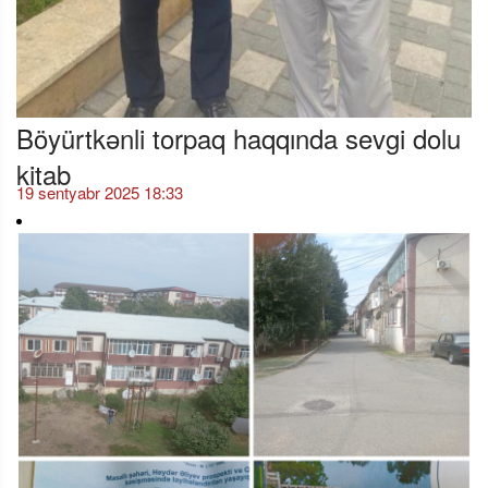
Böyürtkənli torpaq haqqında sevgi dolu
kitab
19 sentyabr 2025 18:33