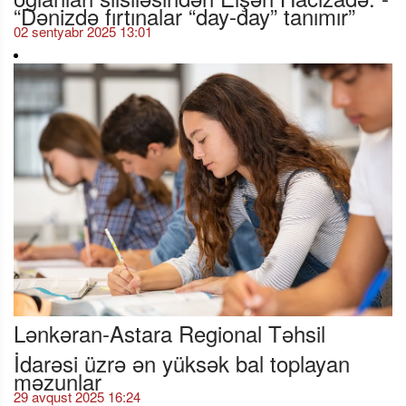
“Dənizdə fırtınalar “day-day” tanımır”
02 sentyabr 2025 13:01
Lənkəran-Astara Regional Təhsil
İdarəsi üzrə ən yüksək bal toplayan
məzunlar
29 avqust 2025 16:24