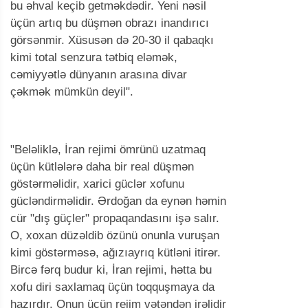
bu əhval keçib getməkdədir. Yeni nəsil
üçün artıq bu düşmən obrazı inandırıcı
görsənmir. Xüsusən də 20-30 il qabaqkı
kimi total senzura tətbiq eləmək,
cəmiyyətlə dünyanın arasına divar
çəkmək mümkün deyil".
"Beləliklə, İran rejimi ömrünü uzatmaq
üçün kütlələrə daha bir real düşmən
göstərməlidir, xarici güclər xofunu
gücləndirməlidir. Ərdoğan da eynən həmin
cür "dış güçler" propaqandasını işə salır.
O, xoxan düzəldib özünü onunla vuruşan
kimi göstərməsə, ağızıayrıq kütləni itirər.
Bircə fərq budur ki, İran rejimi, hətta bu
xofu diri saxlamaq üçün toqquşmaya da
hazırdır. Onun üçün rejim vətəndən irəlidir