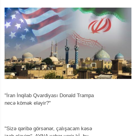
"İran İnqilab Qvardiyası Donald Trampa
necə kömək eləyir?"
"Sizə qəribə görsənər, çalışacam kəsə