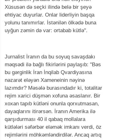
Xüsusən də seçki ilində belə bir şeyə
ehtiyac duyurlar. Onlar liderliyin başqa
yolunu tanımırlar. İstənilən ölkədə buna
uyğun zəmin də var: ortabab kütlə".
Jurnalist İranın da bu soyuq savaşdakı
məqsədi ilə bağlı fikirlərini paylaşıb: "Bəs
bu gərginlik İran İnqilab Qvardiyasına
nəzarət eləyən Xameneinin nəyinə
lazımdır? Məsələ burasındadır ki, totalitar
rejim xarici düşmən xofuna əsaslanır. Bir
xoxan tapıb kütləni onunla qorxutmasan,
dayaqlarını itirərsən. İranın Amerika ilə
qarşıdurması 40 il qabaq mollalara
kütlələri səfərbər eləmək imkanı verdi, öz
rejimlərini möhkəmləndirdilər. Ancaq artıq