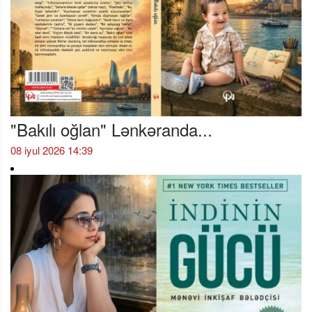
"Bakılı oğlan" Lənkəranda...
08 iyul 2026 14:39