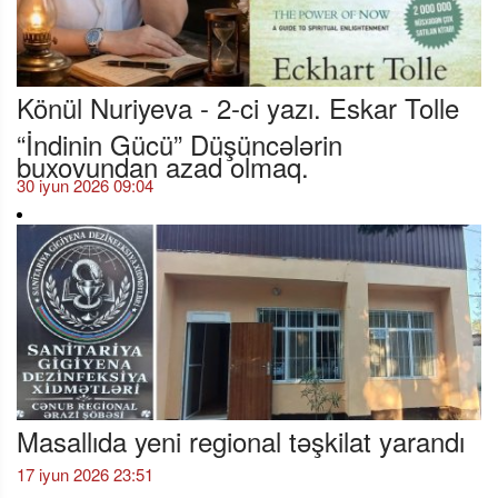
Könül Nuriyeva - 2-ci yazı. Eskar Tolle
“İndinin Gücü” Düşüncələrin
buxovundan azad olmaq.
30 iyun 2026 09:04
Masallıda yeni regional təşkilat yarandı
17 iyun 2026 23:51