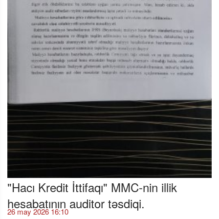
"Hacı Kredit İttifaqı" MMC-nin illik
hesabatının auditor təsdiqi.
26 may 2026 16:10