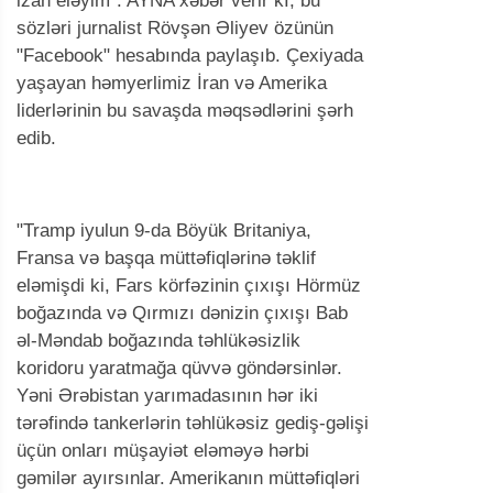
izah eləyim". AYNA xəbər verir kİ, bu
sözləri jurnalist Rövşən Əliyev özünün
"Facebook" hesabında paylaşıb. Çexiyada
yaşayan həmyerlimiz İran və Amerika
liderlərinin bu savaşda məqsədlərini şərh
edib.
"Tramp iyulun 9-da Böyük Britaniya,
Fransa və başqa müttəfiqlərinə təklif
eləmişdi ki, Fars körfəzinin çıxışı Hörmüz
boğazında və Qırmızı dənizin çıxışı Bab
əl-Məndab boğazında təhlükəsizlik
koridoru yaratmağa qüvvə göndərsinlər.
Yəni Ərəbistan yarımadasının hər iki
tərəfində tankerlərin təhlükəsiz gediş-gəlişi
üçün onları müşayiət eləməyə hərbi
gəmilər ayırsınlar. Amerikanın müttəfiqləri