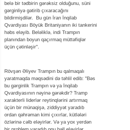
belə bir tədbirin gərəksiz olduğunu, süni
gərginliyə gətirib çıxaracağını
bildirmişdilər. Bu gün İran İnqilab
Qvardiyası Böyük Britaniyanın iki tankerini
həbs eləyib. Beləliklə, indi Trampın
planından boyun qaçırmaq müttəfiqlər
üçün çətinləşir".
Rövşən Əliyev Trampın bu qalmaqalı
yaratmaqda məqsədini də təhlil edib: "Bəs
bu gərginlik Trampın və ya İnqilab
Qvardiyasının nəyinə gərəkdir? Tramp
xarakterli liderlər reytinqlərini artırmaq
üçün bir münaqişə, ziddiyyət yaradıb
ordan qəhrəman kimi çıxırlar, kütlələri
özlərinə cəlb eləyirlər. Və ya yox yerdən
bir problem yaradıb onu həll eləyirlər.