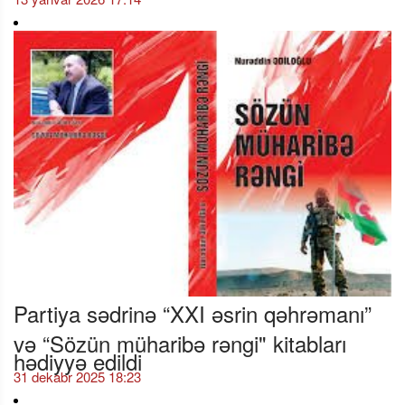
Partiya sədrinə “XXI əsrin qəhrəmanı”
və “Sözün müharibə rəngi" kitabları
hədiyyə edildi
31 dekabr 2025 18:23