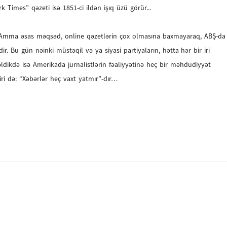
imes” qəzeti isə 1851-ci ildən işıq üzü görür...
r. Amma əsas məqsəd, online qəzetlərin çox olmasına baxmayaraq, ABŞ-da
 Bu gün nəinki müstəqil və ya siyasi partiyaların, hətta hər bir iri
ldikdə isə Amerikada jurnalistlərin fəaliyyətinə heç bir məhdudiyyət
iri də: “Xəbərlər heç vaxt yatmır”-dır…