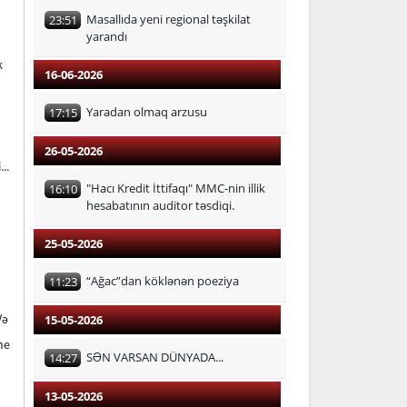
Masallıda yeni regional təşkilat
23:51
yarandı
k
16-06-2026
Yaradan olmaq arzusu
17:15
26-05-2026
..
"Hacı Kredit İttifaqı" MMC-nin illik
16:10
hesabatının auditor təsdiqi.
25-05-2026
“Ağac”dan köklənən poeziya
11:23
Və
15-05-2026
he
SƏN VARSAN DÜNYADA...
14:27
13-05-2026