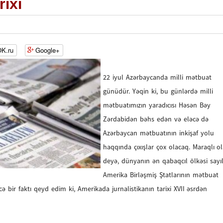
ixi
K.ru
Google+
22 iyul Azərbaycanda milli mətbuat
günüdür. Yəqin ki, bu günlərdə milli
mətbuatımızın yaradıcısı Həsən Bəy
Zərdabidən bəhs edən və eləcə də
Azərbaycan mətbuatının inkişaf yolu
haqqında çıxışlar çox olacaq. Maraqlı ol
deyə, dünyanın ən qabaqcıl ölkəsi sayı
Amerika Birləşmiş Ştatlarının mətbuat
 bir faktı qeyd edim ki, Amerikada jurnalistikanın tarixi XVII əsrdən