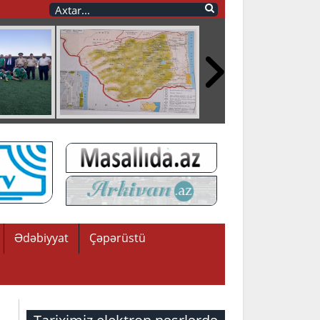
Ədəbiyyat
Çəpərüstü