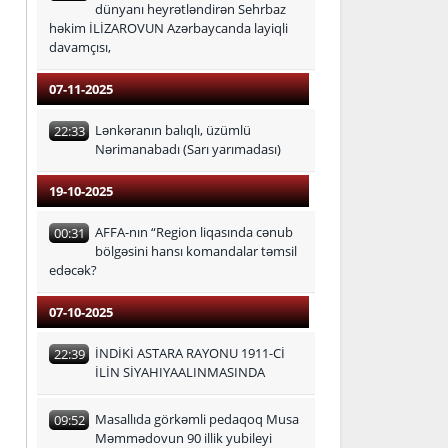
dünyanı heyrətləndirən Sehrbaz
həkim İLİZAROVUN Azərbaycanda layiqli
davamçısı,
07-11-2025
Lənkəranın balıqlı, üzümlü
22:33
Nərimanabadı (Sarı yarımadası)
19-10-2025
AFFA-nın “Region liqasında cənub
00:31
bölgəsini hansı komandalar təmsil
edəcək?
07-10-2025
İNDİKİ ASTARA RAYONU 1911-Cİ
22:39
İLİN SİYAHIYAALINMASINDA
Masallıda görkəmli pedaqoq Musa
09:52
Məmmədovun 90 illik yubileyi