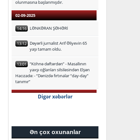
olunmasına başlanmışdır.
02-09-2025
LƏNKƏRAN ŞƏHƏRİ
14:16
Dəyərli jurnalist Arif Əliyevin 65
13:12
yaşı tamam oldu.
“Köhnə dəftərdən” - Masallının
13:01
yaxşı oğlanları silsiləsindən Elşən
Hacızadə: - “Dənizdə fırtınalar “day-day”
tanımır”
29-08-2025
Digər xəbərlər
Lənkəran-Astara Regional Təhsil
16:24
İdarəsi üzrə ən yüksək bal
toplayan məzunlar
Ən çox oxunanlar
27-08-2025