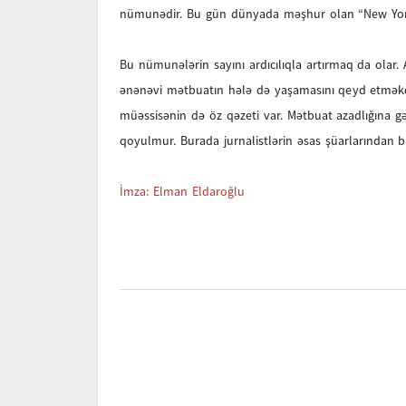
nümunədir. Bu gün dünyada məşhur olan “New York T
Bu nümunələrin sayını ardıcılıqla artırmaq da ola
ənənəvi mətbuatın hələ də yaşamasını qeyd etməkdir.
müəssisənin də öz qəzeti var. Mətbuat azadlığına gə
qoyulmur. Burada jurnalistlərin əsas şüarlarından b
İmza: Elman Eldaroğlu