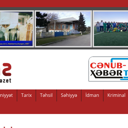
niyyət
Tarix
Təhsil
Səhiyyə
İdman
Kriminal