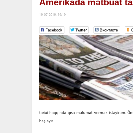
Amerikada mətbuat tar
19-07-2019, 19:19
Facebook
Twitter
Вконтакте
O
tarixi haqqında qısa məlumat vermək istəyirəm. Öncə
başlayır…