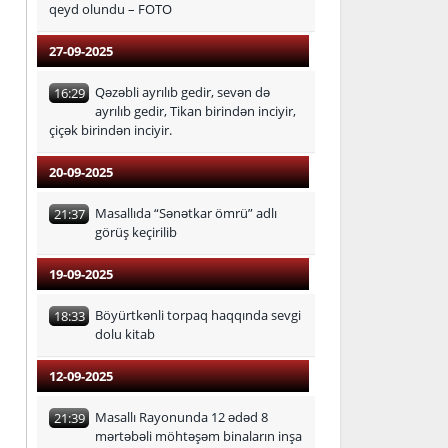
qeyd olundu – FOTO
27-09-2025
Qəzəbli ayrılıb gedir, sevən də
16:29
ayrılıb gedir, Tikan birindən inciyir,
çiçək birindən inciyir.
20-09-2025
Masallıda “Sənətkar ömrü” adlı
21:37
görüş keçirilib
19-09-2025
Böyürtkənli torpaq haqqında sevgi
18:33
dolu kitab
12-09-2025
Masallı Rayonunda 12 ədəd 8
21:39
mərtəbəli möhtəşəm binaların inşa