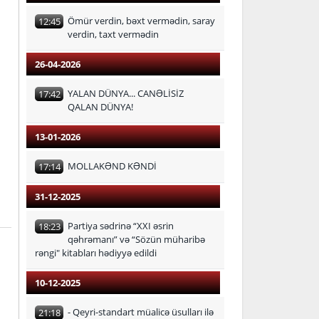
Ömür verdin, bəxt vermədin, saray
12:45
verdin, taxt vermədin
26-04-2026
YALAN DÜNYA... CANƏLİSİZ
17:42
QALAN DÜNYA!
13-01-2026
MOLLAKƏND KƏNDİ
17:14
31-12-2025
Partiya sədrinə “XXI əsrin
18:23
qəhrəmanı” və “Sözün müharibə
rəngi" kitabları hədiyyə edildi
10-12-2025
- Qeyri-standart müalicə üsulları ilə
21:18