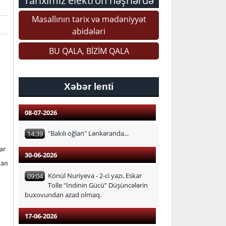
Tariximiz elektron nəşrlərdə
Masallının tarix və mədəniyyət
abidələri
BU QALA, BİZİM QALA
Xəbər lenti
08-07-2026
"Bakılı oğlan" Lənkəranda...
14:39
ar
30-06-2026
lan
Könül Nuriyeva - 2-ci yazı. Eskar
09:04
Tolle “İndinin Gücü” Düşüncələrin
buxovundan azad olmaq.
17-06-2026