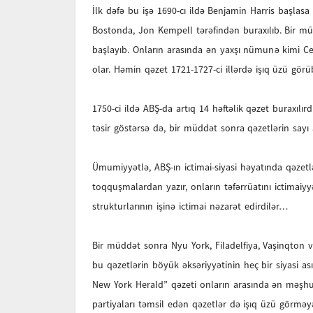
İlk dəfə bu işə 1690-cı ildə Benjamin Harris başla
Bostonda, Jon Kempell tərəfindən buraxılıb. Bir mü
başlayıb. Onların arasında ən yaxşı nümunə kimi C
olar. Həmin qəzet 1721-1727-ci illərdə işıq üzü görü
1750-ci ildə ABŞ-da artıq 14 həftəlik qəzet buraxılır
təsir göstərsə də, bir müddət sonra qəzetlərin sayı a
Ümumiyyətlə, ABŞ-ın ictimai-siyasi həyatında qəzet
toqquşmalardan yazır, onların təfərrüatını ictimaiyy
strukturlarının işinə ictimai nəzarət edirdilər…
Bir müddət sonra Nyu York, Filadelfiya, Vaşinqton 
bu qəzetlərin böyük əksəriyyətinin heç bir siyasi as
New York Herald” qəzeti onların arasında ən məşhu
partiyaları təmsil edən qəzetlər də işıq üzü görməy