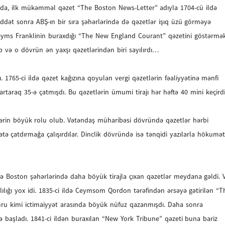
sa da, ilk mükəmməl qəzet “The Boston News-Letter” adıyla 1704-cü ildə
ddət sonra ABŞ-ın bir sıra şəhərlərində də qəzetlər işıq üzü görməyə
eyms Franklinin buraxdığı “The New England Courant” qəzetini göstərmə
b və o dövrün ən yaxşı qəzetlərindən biri sayılırdı…
dı. 1765-ci ildə qəzet kağızına qoyulan vergi qəzetlərin fəaliyyətinə mənfi
rtaraq 35-ə çatmışdı. Bu qəzetlərin ümumi tirajı hər həftə 40 mini keçirdi.
lərin böyük rolu olub. Vətəndaş müharibəsi dövründə qəzetlər hərbi
ətə çatdırmağa çalışırdılar. Dinclik dövründə isə tənqidi yazılarla hökumət
və Boston şəhərlərində daha böyük tirajla çıxan qəzetlər meydana gəldi. 
ılılığı yox idi. 1835-ci ildə Ceymsom Qordon tərəfindən ərsəyə gətirilən “T
ru kimi ictimaiyyət arasında böyük nüfuz qazanmışdı. Daha sonra
ə başladı. 1841-ci ildən buraxılan “New York Tribune” qəzeti buna bariz