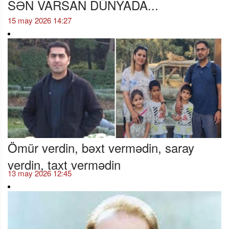
SƏN VARSAN DÜNYADA...
15 may 2026 14:27
Ömür verdin, bəxt vermədin, saray
verdin, taxt vermədin
13 may 2026 12:45