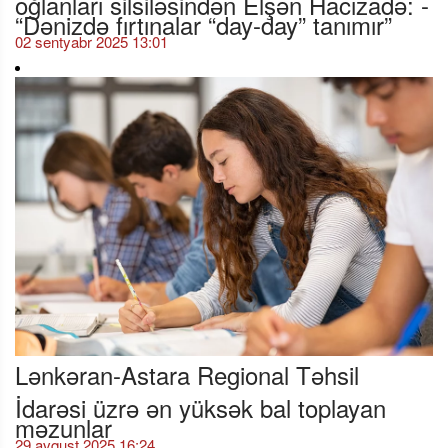
“Dənizdə fırtınalar “day-day” tanımır”
02 sentyabr 2025 13:01
Lənkəran-Astara Regional Təhsil
İdarəsi üzrə ən yüksək bal toplayan
məzunlar
29 avqust 2025 16:24