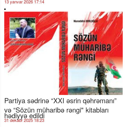
13 yanvar 2026 17:14
Partiya sədrinə “XXI əsrin qəhrəmanı”
və “Sözün müharibə rəngi" kitabları
hədiyyə edildi
31 dekabr 2025 18:23