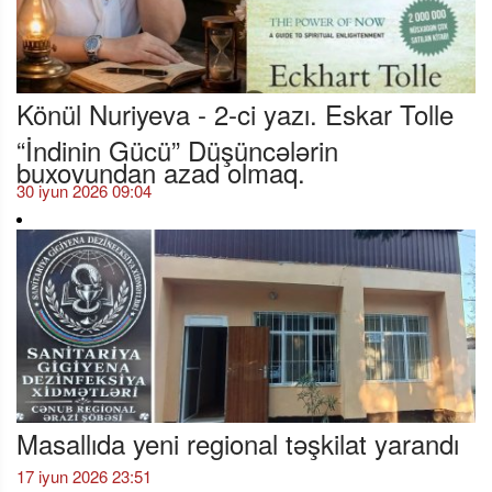
Könül Nuriyeva - 2-ci yazı. Eskar Tolle
“İndinin Gücü” Düşüncələrin
buxovundan azad olmaq.
30 iyun 2026 09:04
Masallıda yeni regional təşkilat yarandı
17 iyun 2026 23:51