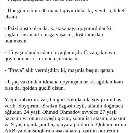
- Hər gün cibinə 30 manat qoyurdular ki, yeyib-içib kef
eləsin.
- Psixi xəstə olsa da, xəstəxanaya qoymurdular ki,
sağlam insanlarla birgə yaşasın, dost-tanışdan
utanmasın.
- 15 yaşı olanda adam bıçaqlamışdı. Cəza çəkməyə
qoymadılar ki, türmədə çürüməsin.
- "Prava" alıb vermişdilər ki, maşınla başını qatsın.
- Uşaq vaxtından idmana qoymuşdular ki, ağıldan kəm
olsa da, qoldan güclü olsun.
Yəqin xəbəriniz var, bu gün Bakıda ailə soyqırımı baş
verib. Soyqırımı törədən özgəsi deyil, ailənin doğmaca
oğludur. 24 yaşlı Əhməd Əhmədov əvvəlcə 27 yaşlı
bacısını və onun azyaşlı qızını, sonra isə atasını, anasını
və 9 yaşlı qardaşını bıçaqlayaraq öldürüb. Qohumlarının
ARB-yə danışdıqlarına əsaslanaraq, qatilin portretini