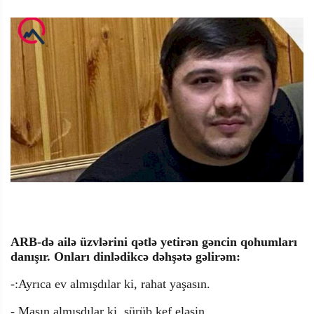
ARB-də ailə üzvlərini qətlə yetirən gəncin qohumları
danışır. Onları dinlədikcə dəhşətə gəlirəm:
-:Ayrıca ev almışdılar ki, rahat yaşasın.
- Maşın almışdılar ki, sürüb kef eləsin.