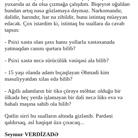
yuxarıda az da olsa çızmağa çalışdım. Biqeyrət oğuldan
bundan artıq nəsə gözləməyə dəyməz. Narkomandır,
dəlidir, harındır, hər nə zibildir, bunu istintaq müəyyən
edəcək. Çox istərdim ki, istintaq bu suallara da cavab
tapsın:
- Psixi xəstə olan şəxs hansı yollarla xəstəxanada
yatmaqdan canını qurtara bilib?
- Psixi xəstə necə sürücülük vəsiqəsi ala bilib?
- 15 yaşı olanda adam bıçaqlayan Əhmədi kim
məsuliyyətdən xilas edə bilib?
- Ağıllı adamların bir tikə çörəyə möhtac olduğu bir
ölkədə heç yerdə işləməyən bir dəli necə lüks evə və
bahalı maşına sahib ola bilib?
Qətlin sirri bu sualların altında gizlənib. Pərdəni
qaldırsaq, əsl həqiqət üzə çıxacaq...
Seymur VERDİZADƏ