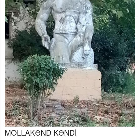
MOLLAKƏND KƏNDİ