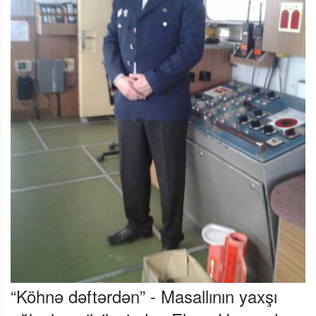
“Köhnə dəftərdən” - Masallının yaxşı
oğlanları silsiləsindən Elşən Hacızadə: -