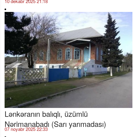
10 dekabr 2025 21:18
Lənkəranın balıqlı, üzümlü
Nərimanabadı (Sarı yarımadası)
07 noyabr 2025 22:33