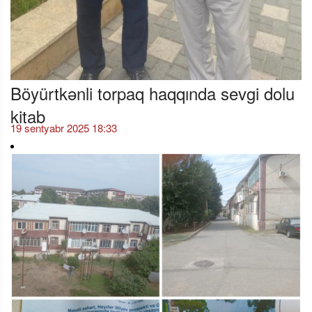
Böyürtkənli torpaq haqqında sevgi dolu
kitab
19 sentyabr 2025 18:33