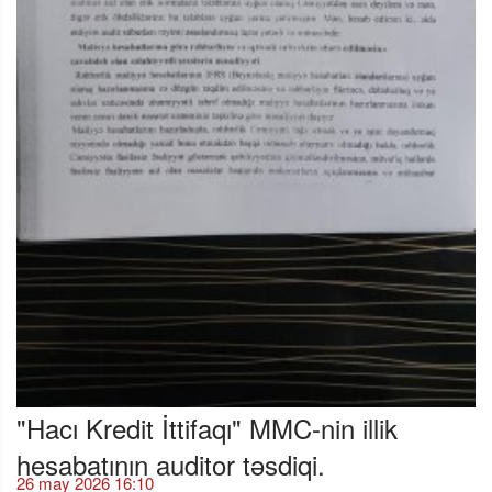
"Hacı Kredit İttifaqı" MMC-nin illik
hesabatının auditor təsdiqi.
26 may 2026 16:10