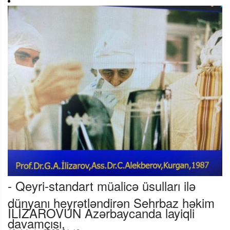
- Qeyri-standart müalicə üsulları ilə
dünyanı heyrətləndirən Sehrbaz həkim
İLİZAROVUN Azərbaycanda layiqli
davamçısı,