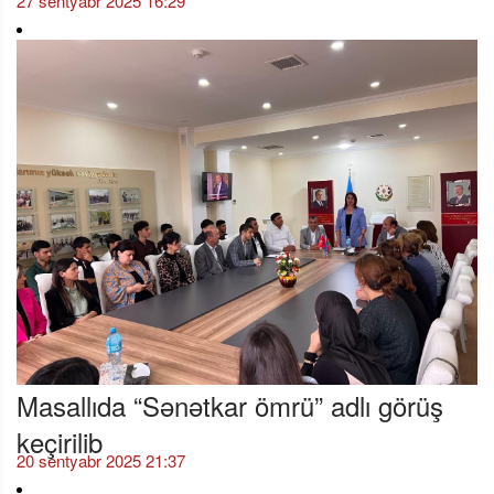
27 sentyabr 2025 16:29
Masallıda “Sənətkar ömrü” adlı görüş
keçirilib
20 sentyabr 2025 21:37