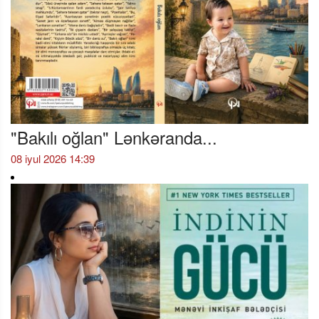
"Bakılı oğlan" Lənkəranda...
08 iyul 2026 14:39