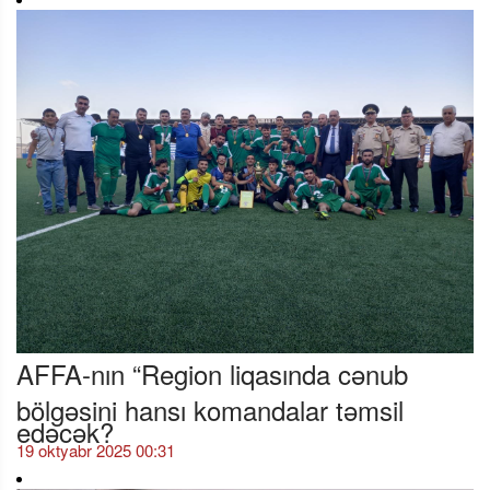
AFFA-nın “Region liqasında cənub
bölgəsini hansı komandalar təmsil
edəcək?
19 oktyabr 2025 00:31