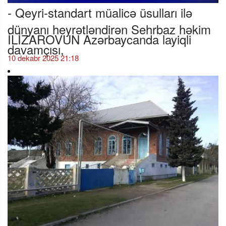
- Qeyri-standart müalicə üsulları ilə
dünyanı heyrətləndirən Sehrbaz həkim
İLİZAROVUN Azərbaycanda layiqli
davamçısı,
10 dekabr 2025 21:18