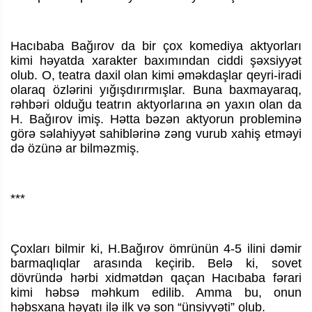
Hacıbaba Bağırov da bir çox komediya aktyorları
kimi həyatda xarakter baxımından ciddi şəxsiyyət
olub. O, teatra daxil olan kimi əməkdaşlar qeyri-iradi
olaraq özlərini yığışdırırmışlar. Buna baxmayaraq,
rəhbəri olduğu teatrın aktyorlarına ən yaxın olan da
H. Bağırov imiş. Hətta bəzən aktyorun probleminə
görə səlahiyyət sahiblərinə zəng vurub xahiş etməyi
də özünə ar bilməzmiş.
***
Çoxları bilmir ki, H.Bağırov ömrünün 4-5 ilini dəmir
barmaqlıqlar arasında keçirib. Belə ki, sovet
dövründə hərbi xidmətdən qaçan Hacıbaba fərari
kimi həbsə məhkum edilib. Amma bu, onun
həbsxana həyatı ilə ilk və son “ünsiyyəti” olub.