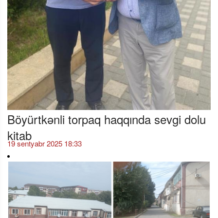
Böyürtkənli torpaq haqqında sevgi dolu
kitab
19 sentyabr 2025 18:33