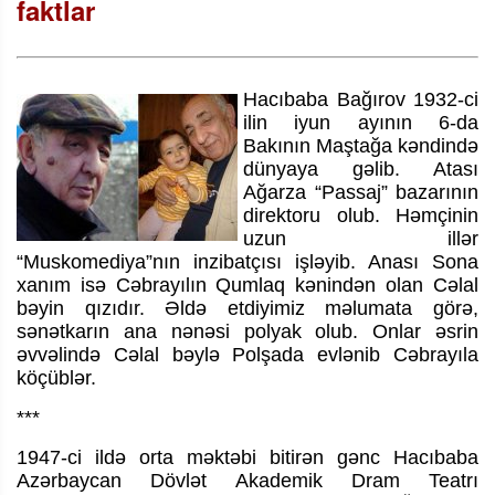
faktlar
Hacıbaba Bağırov 1932-ci
ilin iyun ayının 6-da
Bakının Maştağa kəndində
dünyaya gəlib. Atası
Ağarza “Passaj” bazarının
direktoru olub. Həmçinin
uzun illər
“Muskomediya”nın inzibatçısı işləyib. Anası Sona
xanım isə Cəbrayılın Qumlaq kənindən olan Cəlal
bəyin qızıdır. Əldə etdiyimiz məlumata görə,
sənətkarın ana nənəsi polyak olub. Onlar əsrin
əvvəlində Cəlal bəylə Polşada evlənib Cəbrayıla
köçüblər.
***
1947-ci ildə orta məktəbi bitirən gənc Hacıbaba
Azərbaycan Dövlət Akademik Dram Teatrı