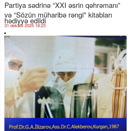
Partiya sədrinə “XXI əsrin qəhrəmanı”
və “Sözün müharibə rəngi" kitabları
hədiyyə edildi
31 dekabr 2025 18:23