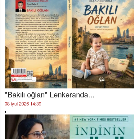
"Bakılı oğlan" Lənkəranda...
08 iyul 2026 14:39