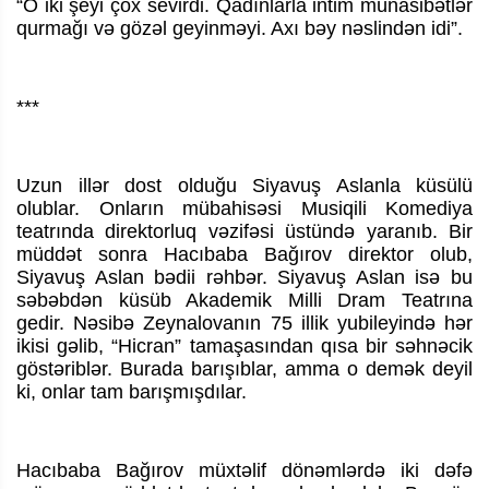
“O iki şeyi çox sevirdi. Qadınlarla intim münasibətlər
qurmağı və gözəl geyinməyi. Axı bəy nəslindən idi”.
***
Uzun illər dost olduğu Siyavuş Aslanla küsülü
olublar. Onların mübahisəsi Musiqili Komediya
teatrında direktorluq vəzifəsi üstündə yaranıb. Bir
müddət sonra Hacıbaba Bağırov direktor olub,
Siyavuş Aslan bədii rəhbər. Siyavuş Aslan isə bu
səbəbdən küsüb Akademik Milli Dram Teatrına
gedir. Nəsibə Zeynalovanın 75 illik yubileyində hər
ikisi gəlib, “Hicran” tamaşasından qısa bir səhnəcik
göstəriblər. Burada barışıblar, amma o demək deyil
ki, onlar tam barışmışdılar.
Hacıbaba Bağırov müxtəlif dönəmlərdə iki dəfə