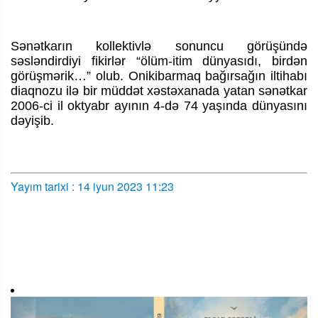
Sənətkarın kollektivlə sonuncu görüşündə
səsləndirdiyi fikirlər “ölüm-itim dünyasıdı, birdən
görüşmərik…” olub. Onikibarmaq bağırsağın iltihabı
diaqnozu ilə bir müddət xəstəxanada yatan sənətkar
2006-ci il oktyabr ayının 4-də 74 yaşında dünyasını
dəyişib.
Yayım tarixi : 14 iyun 2023 11:23