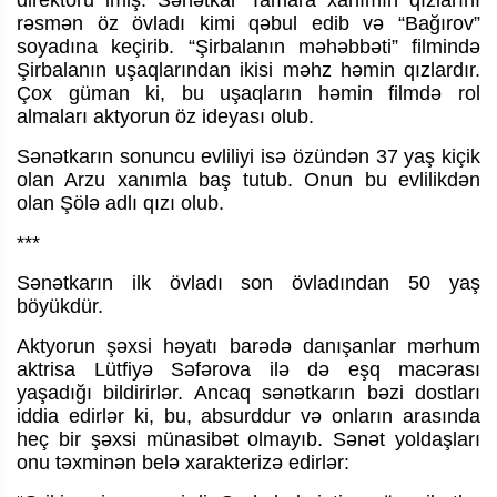
rəsmən öz övladı kimi qəbul edib və “Bağırov”
soyadına keçirib. “Şirbalanın məhəbbəti” filmində
Şirbalanın uşaqlarından ikisi məhz həmin qızlardır.
Çox güman ki, bu uşaqların həmin filmdə rol
almaları aktyorun öz ideyası olub.
Sənətkarın sonuncu evliliyi isə özündən 37 yaş kiçik
olan Arzu xanımla baş tutub. Onun bu evlilikdən
olan Şölə adlı qızı olub.
***
Sənətkarın ilk övladı son övladından 50 yaş
böyükdür.
Aktyorun şəxsi həyatı barədə danışanlar mərhum
aktrisa Lütfiyə Səfərova ilə də eşq macərası
yaşadığı bildirirlər. Ancaq sənətkarın bəzi dostları
iddia edirlər ki, bu, absurddur və onların arasında
heç bir şəxsi münasibət olmayıb. Sənət yoldaşları
onu təxminən belə xarakterizə edirlər: