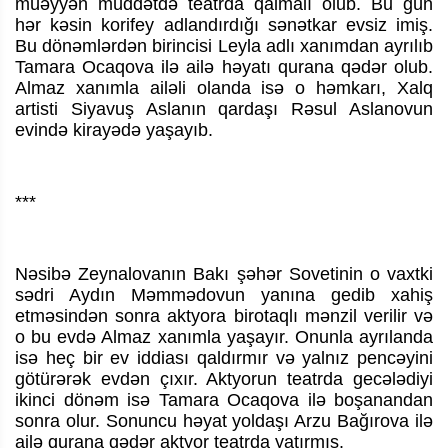
müəyyən müddətdə teatrda qalmalı olub. Bu gün
hər kəsin korifey adlandırdığı sənətkar evsiz imiş.
Bu dönəmlərdən birincisi Leyla adlı xanımdan ayrılıb
Tamara Ocaqova ilə ailə həyatı qurana qədər olub.
Almaz xanımla ailəli olanda isə o həmkarı, Xalq
artisti Siyavuş Aslanın qardaşı Rəsul Aslanovun
evində kirayədə yaşayıb.
***
Nəsibə Zeynalovanın Bakı şəhər Sovetinin o vaxtki
sədri Aydın Məmmədovun yanına gedib xahiş
etməsindən sonra aktyora birotaqlı mənzil verilir və
o bu evdə Almaz xanımla yaşayır. Onunla ayrılanda
isə heç bir ev iddiası qaldırmır və yalnız pencəyini
götürərək evdən çıxır. Aktyorun teatrda gecələdiyi
ikinci dönəm isə Tamara Ocaqova ilə boşanandan
sonra olur. Sonuncu həyat yoldaşı Arzu Bağırova ilə
ailə qurana qədər aktyor teatrda yatırmış.