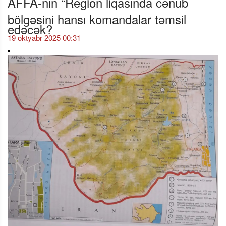
AFFA-nın “Region liqasında cənub
bölgəsini hansı komandalar təmsil
edəcək?
19 oktyabr 2025 00:31