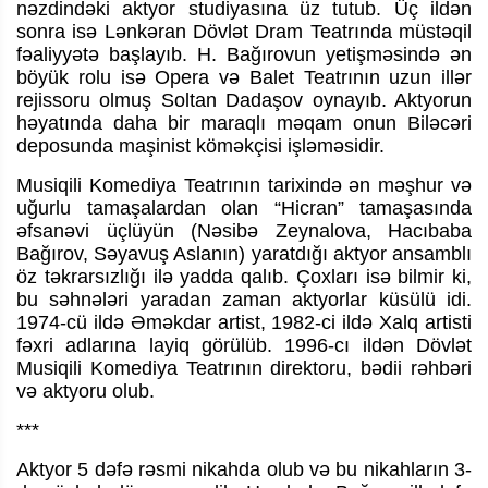
nəzdindəki aktyor studiyasına üz tutub. Üç ildən
sonra isə Lənkəran Dövlət Dram Teatrında müstəqil
fəaliyyətə başlayıb. H. Bağırovun yetişməsində ən
böyük rolu isə Opera və Balet Teatrının uzun illər
rejissoru olmuş Soltan Dadaşov oynayıb. Aktyorun
həyatında daha bir maraqlı məqam onun Biləcəri
deposunda maşinist köməkçisi işləməsidir.
Musiqili Komediya Teatrının tarixində ən məşhur və
uğurlu tamaşalardan olan “Hicran” tamaşasında
əfsanəvi üçlüyün (Nəsibə Zeynalova, Hacıbaba
Bağırov, Səyavuş Aslanın) yaratdığı aktyor ansamblı
öz təkrarsızlığı ilə yadda qalıb. Çoxları isə bilmir ki,
bu səhnələri yaradan zaman aktyorlar küsülü idi.
1974-cü ildə Əməkdar artist, 1982-ci ildə Xalq artisti
fəxri adlarına layiq görülüb. 1996-cı ildən Dövlət
Musiqili Komediya Teatrının direktoru, bədii rəhbəri
və aktyoru olub.
***
Aktyor 5 dəfə rəsmi nikahda olub və bu nikahların 3-