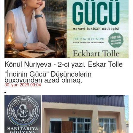
Könül Nuriyeva - 2-ci yazı. Eskar Tolle
“İndinin Gücü” Düşüncələrin
buxovundan azad olmaq.
30 iyun 2026 09:04