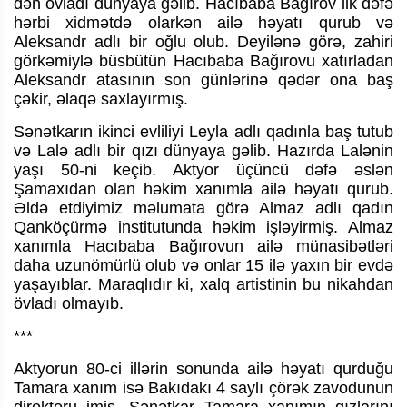
dən övladı dünyaya gəlib. Hacıbaba Bağırov ilk dəfə
hərbi xidmətdə olarkən ailə həyatı qurub və
Aleksandr adlı bir oğlu olub. Deyilənə görə, zahiri
görkəmiylə büsbütün Hacıbaba Bağırovu xatırladan
Aleksandr atasının son günlərinə qədər ona baş
çəkir, əlaqə saxlayırmış.
Sənətkarın ikinci evliliyi Leyla adlı qadınla baş tutub
və Lalə adlı bir qızı dünyaya gəlib. Hazırda Lalənin
yaşı 50-ni keçib. Aktyor üçüncü dəfə əslən
Şamaxıdan olan həkim xanımla ailə həyatı qurub.
Əldə etdiyimiz məlumata görə Almaz adlı qadın
Qanköçürmə institutunda həkim işləyirmiş. Almaz
xanımla Hacıbaba Bağırovun ailə münasibətləri
daha uzunömürlü olub və onlar 15 ilə yaxın bir evdə
yaşayıblar. Maraqlıdır ki, xalq artistinin bu nikahdan
övladı olmayıb.
***
Aktyorun 80-ci illərin sonunda ailə həyatı qurduğu
Tamara xanım isə Bakıdakı 4 saylı çörək zavodunun
direktoru imiş. Sənətkar Tamara xanımın qızlarını