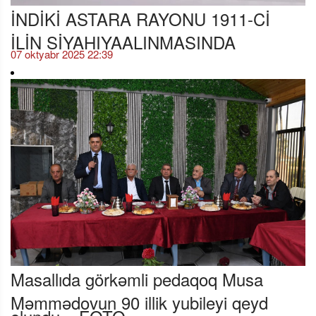
İNDİKİ ASTARA RAYONU 1911-Cİ
İLİN SİYAHIYAALINMASINDA
07 oktyabr 2025 22:39
Masallıda görkəmli pedaqoq Musa
Məmmədovun 90 illik yubileyi qeyd
olundu – FOTO