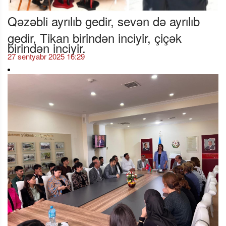
Qəzəbli ayrılıb gedir, sevən də ayrılıb
gedir, Tikan birindən inciyir, çiçək
birindən inciyir.
27 sentyabr 2025 16:29