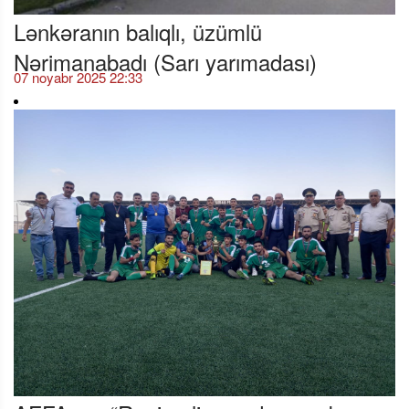
Lənkəranın balıqlı, üzümlü
Nərimanabadı (Sarı yarımadası)
07 noyabr 2025 22:33