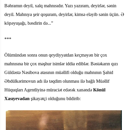
Bəhramın deyil, xalq mahnısıdır. Yazı yazıram, deyirlər, sənin
deyil. Mahnıya şeir qoşuram, deyirlər, kimsə eləyib sənin üçün. Ə
köpəyuşağı, bəsdirin də...”
***
Ölümündən sonra onun qeydiyyatdan keçməyən bir çox
mahnısına bir çox məşhur isimlər iddia ediblər. Bəstəkarın qızı
Güldəstə Nəsibova atasının müəllifi olduğu mahnının Şahid
Əbdülkərimovun adı ilə təqdim olunması ilə bağlı Müəllif
Hüquqları Agentliyinə müraciət edərək xanəndə
Könül
Xasıyevadan
şikayətçi olduğunu bildirib: