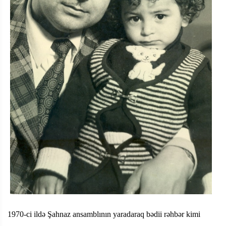
1970-ci ildə Şahnaz ansamblının yaradaraq bədii rəhbər kimi