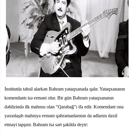
İnstitutda təhsil alarkən Bəhram yataqxanada qalır. Yataqxananın
komendantı isə erməni olur. Bir gün Bəhram yataqxananın
dəhlizində ilk mahnısı olan “Qarabağ”ı ifa edir. Komendant ona
yaxınlaşıb mahnıya erməni qəhrəmanlarının da adlarını daxil
etməyi tapşırır. Bəhram isə sərt şəkildə deyir: