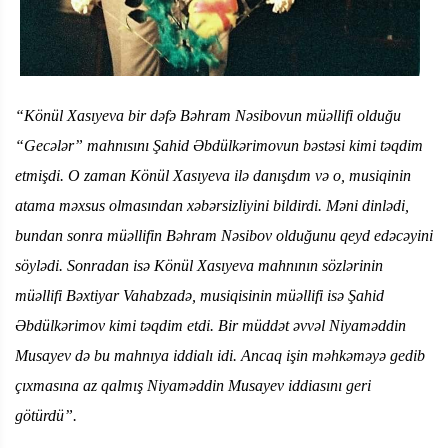
“Könül Xasıyeva bir dəfə Bəhram Nəsibovun müəllifi olduğu
“Gecələr” mahnısını Şahid Əbdülkərimovun bəstəsi kimi təqdim
etmişdi. O zaman Könül Xasıyeva ilə danışdım və o, musiqinin
atama məxsus olmasından xəbərsizliyini bildirdi. Məni dinlədi,
bundan sonra müəllifin Bəhram Nəsibov olduğunu qeyd edəcəyini
söylədi. Sonradan isə Könül Xasıyeva mahnının sözlərinin
müəllifi Bəxtiyar Vahabzadə, musiqisinin müəllifi isə Şahid
Əbdülkərimov kimi təqdim etdi. Bir müddət əvvəl Niyaməddin
Musayev də bu mahnıya iddialı idi. Ancaq işin məhkəməyə gedib
çıxmasına az qalmış Niyaməddin Musayev iddiasını geri
götürdü”.