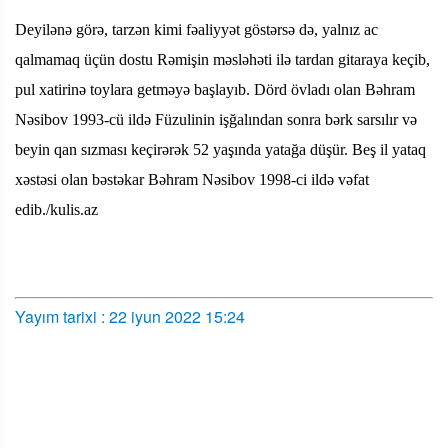
Deyilənə görə, tarzən kimi fəaliyyət göstərsə də, yalnız ac
qalmamaq üçün dostu Rəmişin məsləhəti ilə tardan gitaraya keçib,
pul xatirinə toylara getməyə başlayıb. Dörd övladı olan Bəhram
Nəsibov 1993-cü ildə Füzulinin işğalından sonra bərk sarsılır və
beyin qan sızması keçirərək 52 yaşında yatağa düşür. Beş il yataq
xəstəsi olan bəstəkar Bəhram Nəsibov 1998-ci ildə vəfat
edib./kulis.az
Yayım tarixi : 22 iyun 2022 15:24