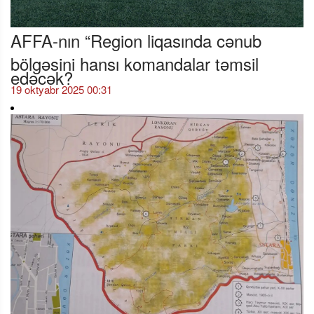
AFFA-nın “Region liqasında cənub
bölgəsini hansı komandalar təmsil
edəcək?
19 oktyabr 2025 00:31