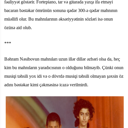
fəaliyyət göstərir. Fortepiano, tar və gitarada yaxşı ifa etməyi
bacaran bəstəkar ömrünün sonuna qədər 300-ə qədər mahnının
müəllifi olur. Bu mahnılarının əksəriyyətinin sözləri isə onun
özünə aid olub.
***
Bəhram Nəsibovun mahnıları uzun illər dillər əzbəri olsa da, heç
kim bu mahnıların yaradıcısının o olduğunu bilməyib. Çünki onun
musiqi təhsili yox idi və o dövrdə musiqi təhsili olmayan şəxsin öz
adını bəstəkar kimi çəkməsinə icazə verilmirdi.