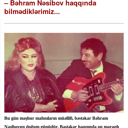
– Bəhram Nəsibov haqqında
bilmədiklərimiz...
Bu gün məşhur mahnıların müəllifi, bəstəkar Bəhram
Nəsibovun doğum günüdür. Bəstəkar haqqında on maraqlı