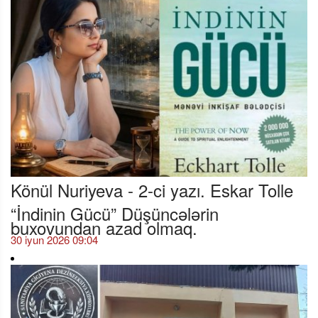
Könül Nuriyeva - 2-ci yazı. Eskar Tolle
“İndinin Gücü” Düşüncələrin
buxovundan azad olmaq.
30 iyun 2026 09:04