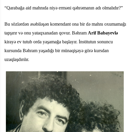
“Qarabağa aid mahnıda niyə erməni qəhrəmanın adı olmalıdır?”
Bu sözlərdən əsəbiləşən komendant ona bir də mahnı oxumamağı
tapşırır və onu yataqxanadan qovur. Bəhram
Arif Babayevlə
kirayə ev tutub orda yaşamağa başlayır. İnstitutun sonuncu
kursunda Bəhram yaşadığı bir münaqişəyə görə kursdan
uzaqlaşdırılır.