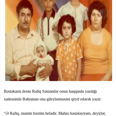
Bəstəkarın dostu Rafiq Səməndər onun haqqında yazdığı
xatirəsində Bəhramın ona gileylənməsini qeyd edərək yazır:
“Ə Rafiq, mənim bəxtim belədir. Mahnı bəstələyirəm, deyirlər,