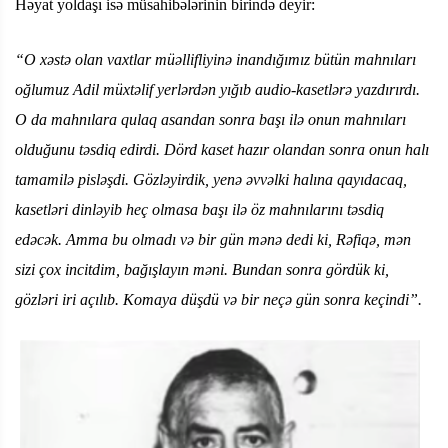
Həyat yoldaşı isə müsahibələrinin birində deyir:
“O xəstə olan vaxtlar müəllifliyinə inandığımız bütün mahnıları
oğlumuz Adil müxtəlif yerlərdən yığıb audio-kasetlərə yazdırırdı.
O da mahnılara qulaq asandan sonra başı ilə onun mahnıları
olduğunu təsdiq edirdi. Dörd kaset hazır olandan sonra onun halı
tamamilə pisləşdi. Gözləyirdik, yenə əvvəlki halına qayıdacaq,
kasetləri dinləyib heç olmasa başı ilə öz mahnılarını təsdiq
edəcək. Amma bu olmadı və bir gün mənə dedi ki, Rəfiqə, mən
sizi çox incitdim, bağışlayın məni. Bundan sonra gördük ki,
gözləri iri açılıb. Komaya düşdü və bir neçə gün sonra keçindi”.