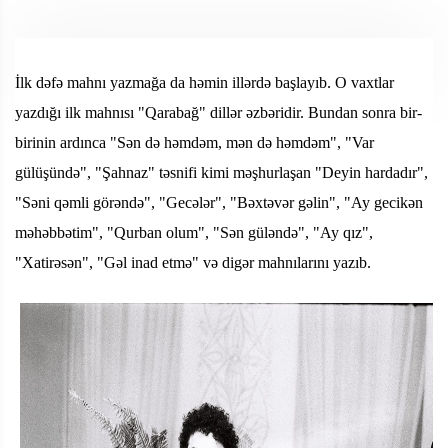
İlk dəfə mahnı yazmağa da həmin illərdə başlayıb. O vaxtlar
yazdığı ilk mahnısı "Qarabağ" dillər əzbəridir. Bundan sonra bir-
birinin ardınca "Sən də həmdəm, mən də həmdəm", "Var
gülüşündə", "Şahnaz" təsnifi kimi məşhurlaşan "Deyin hardadır",
"Səni qəmli görəndə", "Gecələr", "Bəxtəvər gəlin", "Ay gecikən
məhəbbətim", "Qurban olum", "Sən güləndə", "Ay qız",
"Xatirəsən", "Gəl inad etmə" və digər mahnılarını yazıb.