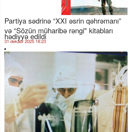
Partiya sədrinə “XXI əsrin qəhrəmanı”
və “Sözün müharibə rəngi" kitabları
hədiyyə edildi
31 dekabr 2025 18:23