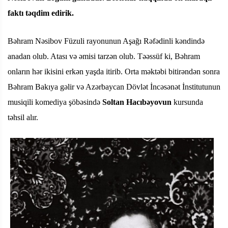
faktı təqdim edirik.
Bəhram Nəsibov Füzuli rayonunun Aşağı Rəfədinli kəndində
anadan olub. Atası və əmisi tarzən olub. Təəssüf ki, Bəhram
onların hər ikisini erkən yaşda itirib. Orta məktəbi bitirəndən sonra
Bəhram Bakıya gəlir və Azərbaycan Dövlət İncəsənət İnstitutunun
musiqili komediya şöbəsində
Soltan Hacıbəyovun
kursunda
təhsil alır.