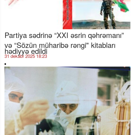
Partiya sədrinə “XXI əsrin qəhrəmanı”
və “Sözün müharibə rəngi" kitabları
hədiyyə edildi
31 dekabr 2025 18:23