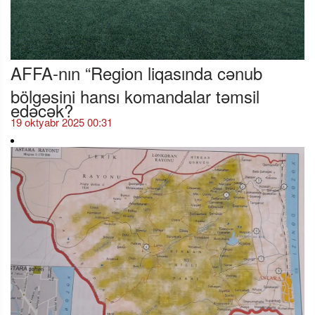
AFFA-nın “Region liqasında cənub
bölgəsini hansı komandalar təmsil
edəcək?
19 oktyabr 2025 00:31