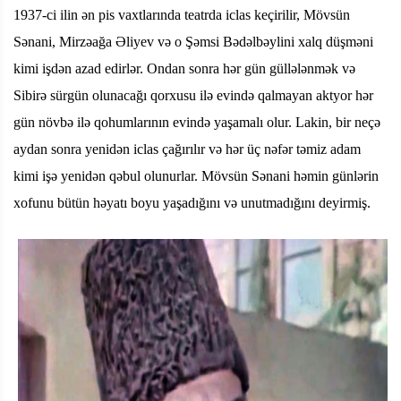
1937-ci ilin ən pis vaxtlarında teatrda iclas keçirilir, Mövsün
Sənani, Mirzəağa Əliyev və o Şəmsi Bədəlbəylini xalq düşməni
kimi işdən azad edirlər. Ondan sonra hər gün güllələnmək və
Sibirə sürgün olunacağı qorxusu ilə evində qalmayan aktyor hər
gün növbə ilə qohumlarının evində yaşamalı olur. Lakin, bir neçə
aydan sonra yenidən iclas çağırılır və hər üç nəfər təmiz adam
kimi işə yenidən qəbul olunurlar. Mövsün Sənani həmin günlərin
xofunu bütün həyatı boyu yaşadığını və unutmadığını deyirmiş.