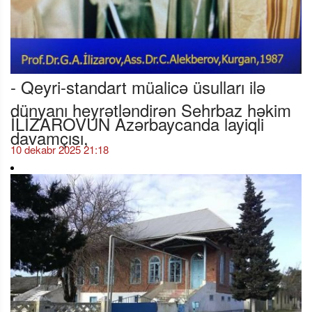
- Qeyri-standart müalicə üsulları ilə
dünyanı heyrətləndirən Sehrbaz həkim
İLİZAROVUN Azərbaycanda layiqli
davamçısı,
10 dekabr 2025 21:18