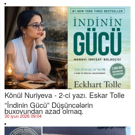
Könül Nuriyeva - 2-ci yazı. Eskar Tolle
“İndinin Gücü” Düşüncələrin
buxovundan azad olmaq.
30 iyun 2026 09:04