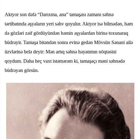
Aktyor son dəfə “Darıxma, ana” tamaşası zamanı səhnə
tərtibatında əşyaların yeri səhv qoyulur. Aktyor isə bilmədən, həm
də gözləri zəif gördüyündən həmin əşyalardan birinə toxunaraq
büdrəyir. Tamaşa bitəndən sonra evinə gedən Mövsün Sənani ailə
üzvlərinə belə deyir: Mən artıq səhnə həyatımın nöqtəsini
qoydum. Daha heç vaxt istəmərəm ki, tamaşaçı məni səhnədə
büdrəyən görsün.