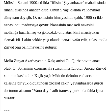
Möhsün Sənani 1900-cü ildə Tiflisin "Şeytanbazar" məhəlləsində
ruhani ailəsində anadan olub. Onun 5 yaşı olanda valideynləri
dünyasını dəyişib. O, nənəsinin himayəsində qalıb. 1906-cı ildə
nənəsi onu mədrəsəyə qoyur. Nənəsinin məqsədi nəvəsini
mollalığa hazırlamaq və gələcəkdə onu atası kimi mərsiyəxan
eləmək idi. Lakin səkkiz yaşı olanda nənəsi vəfat edir, xalası molla
Zinyət onu öz himayəsinə götürür.
Molla Zinyət Azərbaycanın Xalq artisti Əli Qurbanovun anası
olub. O, Sənaninin oxuması ilə şəxsən məşğul olur. Ancaq Zinyət
xanımın kasıb olur. Kiçik yaşlı Möhsün özünün və bacısının
xalasına bir yük olduğundan xəcalət çəkir, Şeytanbazarda gürcü
dostunun atasının "Vano dayı" adlı tramvay parkında fəhlə işinə
düzəlir.