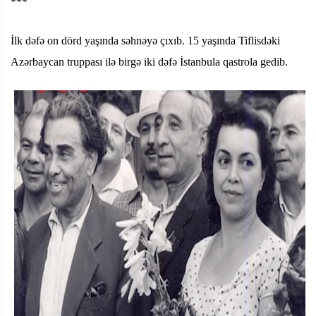
***
İlk dəfə on dörd yaşında səhnəyə çıxıb. 15 yaşında Tiflisdəki
Azərbaycan truppası ilə birgə iki dəfə İstanbula qastrola gedib.