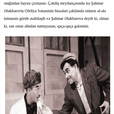
otağından bayıra çıxmasın. Çəkiliş meydançasında isə Şahmar
Ələkbərovla Ofeliya Sənaninin hissələri çəkiləndə onların əl-ələ
tutmasını görüb əsəbiləşib və Şahmar Ələkbərova deyib ki, olmaz
ki, sən onun əlindən tutmayasan, qaça-qaça gələsiniz.