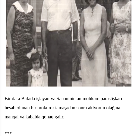
Bir dəfə Bakıda işləyən və Sənaninin ən möhkəm pərəstişkarı
hesab olunan bir prokuror tamaşadan sonra aktyorun otağına
manqal və kababla qonaq gəlir.
***