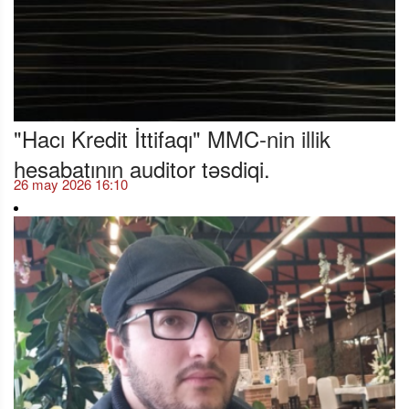
"Hacı Kredit İttifaqı" MMC-nin illik
hesabatının auditor təsdiqi.
26 may 2026 16:10