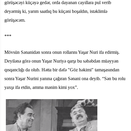
görüşəcəyi küçəyə gedər, orda dayanan cayıllara pul verib
deyərmiş ki, yarım saatlıq bu küçəni boşaldın, istəklimlə
görüşəcəm.
***
Mövsün Sənanidən sonra onun rollarını Yaşar Nuri ifa edirmiş.
Deyilənə görə onun Yaşar Nuriyə qarşı bu səbəbdən müəyyən
qısqanclığı da olub. Hətta bir dəfə "Göz həkimi" tamaşasından
sonra Yaşar Nurini yanına çağıran Sənani ona deyib. “Sən bu rolu
yaxşı ifa etdin, amma mənim kimi yox”.