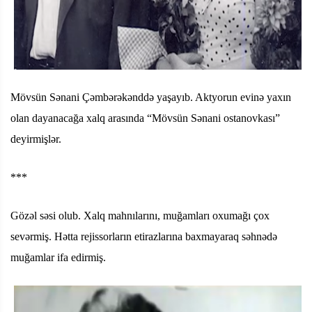
Mövsün Sənani Çəmbərəkənddə yaşayıb. Aktyorun evinə yaxın
olan dayanacağa xalq arasında “Mövsün Sənani ostanovkası”
deyirmişlər.
***
Gözəl səsi olub. Xalq mahnılarını, muğamları oxumağı çox
sevərmiş. Hətta rejissorların etirazlarına baxmayaraq səhnədə
muğamlar ifa edirmiş.