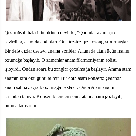
Qızı müsahibələrinin birində deyir ki, “Qadınlar atamı çox
sevirdilər, atam da qadınları. Ona tez-tez qızlar zəng vururmuşlar.
Bir dəfə qızlar dəstəyi anama veriblər. Anam da atam üçün mahnı
oxumağa başlayıb. O zamanlar anam filarmoniyanın solisti
işləyirdi. Ondan sonra bu zənglər çoxalmağa başlayır. Amma atam
anamın kim olduğunu bilmir. Bir dəfə atam konsertə gedəndə,
anam səhnəyə çıxıb oxumağa başlayır. Onda Atam anamı
səsindən tanıyır. Konsert bitəndən sonra atam anamı gözləyib,
onunla tanış olur.