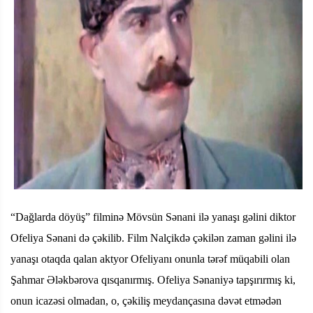
“Dağlarda döyüş” filminə Mövsün Sənani ilə yanaşı gəlini diktor
Ofeliya Sənani də çəkilib. Film Nalçikdə çəkilən zaman gəlini ilə
yanaşı otaqda qalan aktyor Ofeliyanı onunla tərəf müqabili olan
Şahmar Ələkbərova qısqanırmış. Ofeliya Sənaniyə tapşırırmış ki,
onun icazəsi olmadan, o, çəkiliş meydançasına dəvət etmədən