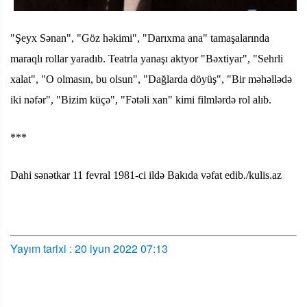
"Şeyx Sənan", "Göz həkimi", "Darıxma ana" tamaşalarında
maraqlı rollar yaradıb. Teatrla yanaşı aktyor "Bəxtiyar", "Sehrli
xalat", "O olmasın, bu olsun", "Dağlarda döyüş", "Bir məhəllədə
iki nəfər", "Bizim küçə", "Fətəli xan" kimi filmlərdə rol alıb.
***
Dahi sənətkar 11 fevral 1981-ci ildə Bakıda vəfat edib./kulis.az
Yayım tarixi : 20 iyun 2022 07:13