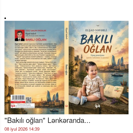
"Bakılı oğlan" Lənkəranda...
08 iyul 2026 14:39