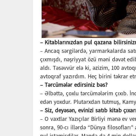
– Kitablarınızdan pul qazana bilirsiniz
– Ancaq sərgilərdə, yarmarkalarda sat
çıxmışdı, nəşriyyat özü məni dəvət ed
aldı. Təsəvvür elə ki, əzizim, 100 avto
avtoqraf yazırdım. Heç birini təkrar e
– Tərcümələr edirsiniz bəs?
– Əlbəttə, çoxlu tərcümələrim çıxıb.
edən yoxdur. Plutarxdan tutmuş, Kamy
– Siz, deyəsən, evinizi satıb kitab çı
– O vaxtlar Yazıçılar Birliyi mənə ev 
sonra, 90-cı illərdə “Dünya filosofları
pul istəmişdilər. Məndə də 4 min doll