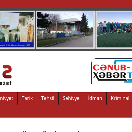
niyyət
Tarix
Təhsil
Səhiyyə
İdman
Kriminal