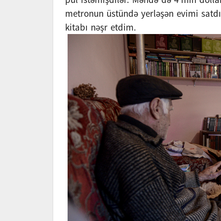
metronun üstündə yerləşən evimi satdı
kitabı nəşr etdim.