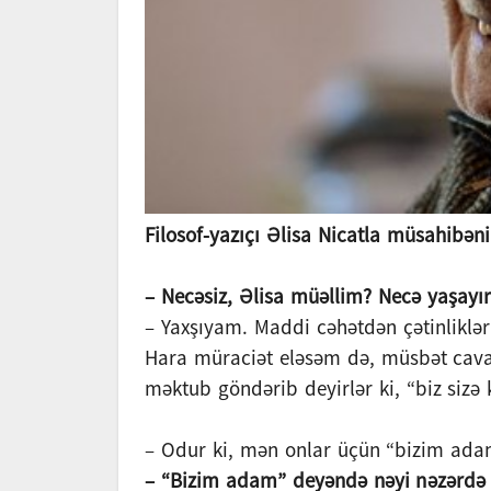
Filosof-yazıçı Əlisa Nicatla müsahibəni
– Necəsiz, Əlisa müəllim? Necə yaşayır
– Yaxşıyam. Maddi cəhətdən çətinliklər
Hara müraciət eləsəm də, müsbət cava
məktub göndərib deyirlər ki, “biz sizə
– Odur ki, mən onlar üçün “bizim ada
– “Bizim adam” deyəndə nəyi nəzərdə 