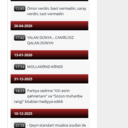
Ömür verdin, bəxt vermədin, saray
12:45
verdin, taxt vermədin
26-04-2026
YALAN DÜNYA... CANƏLİSİZ
17:42
QALAN DÜNYA!
13-01-2026
MOLLAKƏND KƏNDİ
17:14
31-12-2025
Partiya sədrinə “XXI əsrin
18:23
qəhrəmanı” və “Sözün müharibə
rəngi" kitabları hədiyyə edildi
10-12-2025
- Qeyri-standart müalicə üsulları ilə
21:18