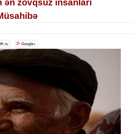
n ən zövqsüz insanları
 Müsahibə
K.ru
Google+