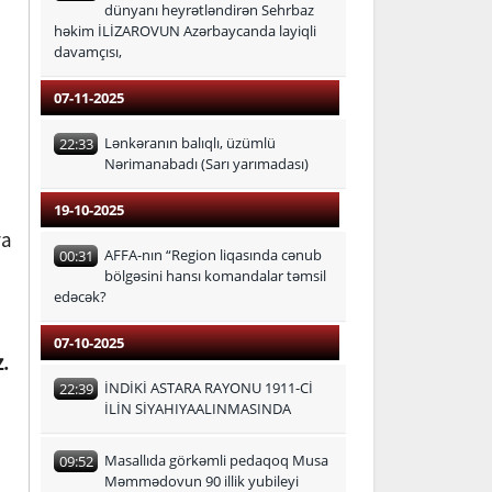
dünyanı heyrətləndirən Sehrbaz
həkim İLİZAROVUN Azərbaycanda layiqli
davamçısı,
07-11-2025
Lənkəranın balıqlı, üzümlü
22:33
Nərimanabadı (Sarı yarımadası)
19-10-2025
ra
AFFA-nın “Region liqasında cənub
00:31
bölgəsini hansı komandalar təmsil
edəcək?
07-10-2025
.
İNDİKİ ASTARA RAYONU 1911-Cİ
22:39
İLİN SİYAHIYAALINMASINDA
Masallıda görkəmli pedaqoq Musa
09:52
Məmmədovun 90 illik yubileyi