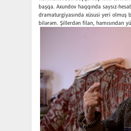
başqa. Axundov haqqında saysız-hesabs
dramaturgiyasında xüsusi yeri olmuş b
bilərəm. Şillerdən filan, hamısından yü