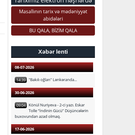
Tariximiz elektron nəşrlərdə
Masallının tarix və mədəniyyət
abidələri
BU QALA, BİZİM QALA
Xəbər lenti
08-07-2026
"Bakılı oğlan" Lənkəranda...
14:39
30-06-2026
Könül Nuriyeva - 2-ci yazı. Eskar
09:04
Tolle “İndinin Gücü” Düşüncələrin
buxovundan azad olmaq.
17-06-2026