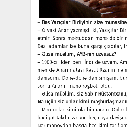
– Bəs Yazıçılar Birliyinin sizə münasibə
– O vaxt Anar yazmışdı ki, Yazıçılar Bi
etmir. Sonra məktubdan mənə də bir nüs
Bəzi adamlar isə buna qarşı çıxdılar, 
– Əlisa müəllim, AYB-nin üzvüsüz?
– 1960-cı ildən bəri. İndi də üzvəm. 
mən də Anarın atası Rəsul Rzanın məni
danışdım. Dönə-dönə danışmışam, bur
sonra Anarın mənə rəğbəti öldü.
– Əlisa müəllim, siz Sabir Rüstəmxanlı,
Nə üçün siz onlar kimi məşhurlaşmadı
– Mən onlar kimi ola bilmərəm. Onlar
həqiqət təkdir və onu heç nəyə dəyiş
Nərimanovdan başqa heç kimi tərifləmə