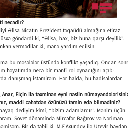
ti necədir?
rliyi Əlisa Nicatın Prezident təqaüdü almağına etiraz
xə göndərdi ki, “Əlisa, bax, biz buna qarşı deyilik”.
imkan vermədilər ki, mənə yardım edilsin.
Amma bu məsələlər üstündə konflikt yaşadıq. Ondan son
m həyatımda necə bir mənfi rol oynadığını açıb-
da danışmaq istəmirəm. Hər halda, bu hadisələrdən
 Anar, Elçin ilə təxminən eyni nəslin nümayəndələrisiniz
nız, maddi cəhətdən özünüzü təmin edə bilmədiniz?
 bayaq dediyim kimi, “bizim adamlardır”. Mənim üçün
mərəm. Sovet dönəmində Mircəfər Bağırov və Nəriman
mişəm. Bir də təbii ki, M.F.Axundov ilə Üzeyir bəydən