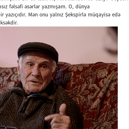
ız fəlsəfi əsərlər yazmışam. O, dünya
ir yazıçıdır. Mən onu yalnız Şekspirlə müqayisə edə
ksəkdir.