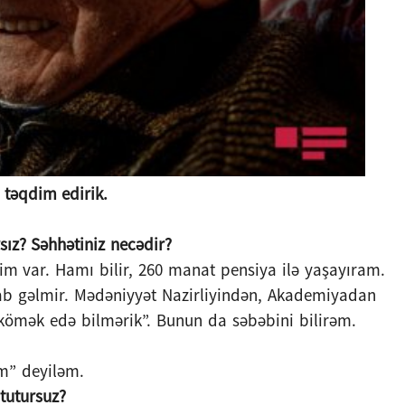
 təqdim edirik.
sız? Səhhətiniz necədir?
im var. Hamı bilir, 260 manat pensiya ilə yaşayıram.
b gəlmir. Mədəniyyət Nazirliyindən, Akademiyadan
 kömək edə bilmərik”. Bunun da səbəbini bilirəm.
m” deyiləm.
tutursuz?