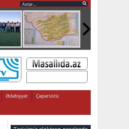
Ədəbiyyat
Çəpərüstü