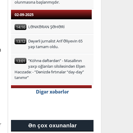
olunmasına başlanmışdır.
02-09-2025
LƏNKƏRAN ŞƏHƏRİ
14:16
Dəyərli jurnalist Arif Əliyevin 65
13:12
yaşı tamam oldu.
m
“Köhnə dəftərdən” - Masallının
13:01
yaxşı oğlanları silsiləsindən Elşən
Hacızadə: - “Dənizdə fırtınalar “day-day”
tanımır”
29-08-2025
Digər xəbərlər
Lənkəran-Astara Regional Təhsil
16:24
İdarəsi üzrə ən yüksək bal
toplayan məzunlar
r
Ən çox oxunanlar
27-08-2025