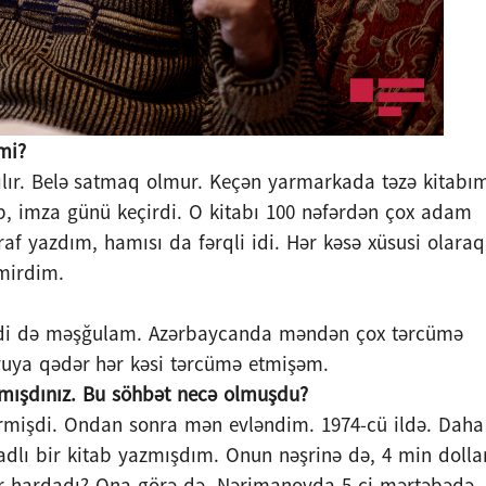
mi?
ılır. Belə satmaq olmur. Keçən yarmarkada təzə kitabı
ib, imza günü keçirdi. O kitabı 100 nəfərdən çox adam
qraf yazdım, hamısı da fərqli idi. Hər kəsə xüsusi olaraq
tmirdim.
 İndi də məşğulam. Azərbaycanda məndən çox tərcümə
uya qədər hər kəsi tərcümə etmişəm.
xarmışdınız. Bu söhbət necə olmuşdu?
vermişdi. Ondan sonra mən evləndim. 1974-cü ildə. Daha
” adlı bir kitab yazmışdım. Onun nəşrinə də, 4 min dolla
ar hardadı? Ona görə də, Nərimanovda 5-ci mərtəbədə,