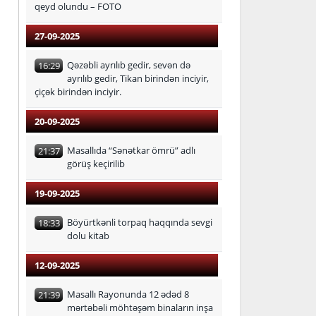
qeyd olundu – FOTO
27-09-2025
Qəzəbli ayrılıb gedir, sevən də
16:29
ayrılıb gedir, Tikan birindən inciyir,
çiçək birindən inciyir.
20-09-2025
Masallıda “Sənətkar ömrü” adlı
21:37
görüş keçirilib
19-09-2025
Böyürtkənli torpaq haqqında sevgi
18:33
dolu kitab
12-09-2025
Masallı Rayonunda 12 ədəd 8
21:39
mərtəbəli möhtəşəm binaların inşa