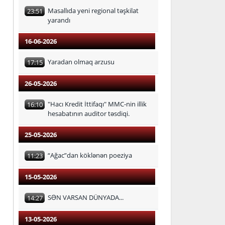
Masallıda yeni regional təşkilat
23:51
yarandı
16-06-2026
Yaradan olmaq arzusu
17:15
26-05-2026
"Hacı Kredit İttifaqı" MMC-nin illik
16:10
hesabatının auditor təsdiqi.
25-05-2026
“Ağac”dan köklənən poeziya
11:23
15-05-2026
SƏN VARSAN DÜNYADA...
14:27
13-05-2026