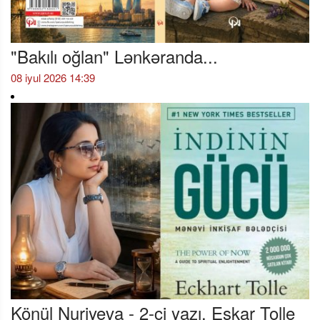
"Bakılı oğlan" Lənkəranda...
08 iyul 2026 14:39
Könül Nuriyeva - 2-ci yazı. Eskar Tolle