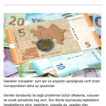
Səbəblər maraqlıdır: eyni işin və əziyyətin qarşılığında zərif cinsin
nümayəndələri daha az qazanırlar
Gender bərabərliyi ilə bağlı problemlər bütün ölkələrdə, xüsusən
də əmək sahəsində baş verir. Son illərdə beynəlxalq təşkilatların
hesabatlarına görə, qadınların, xüsusilə də, uşaqları olan