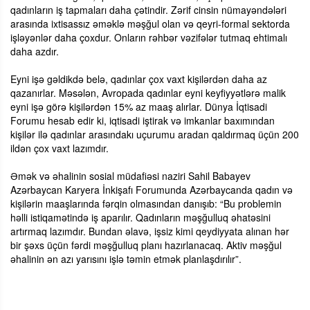
qadınların iş tapmaları daha çətindir. Zərif cinsin nümayəndələri
arasında ixtisassız əməklə məşğul olan və qeyri-formal sektorda
işləyənlər daha çoxdur. Onların rəhbər vəzifələr tutmaq ehtimalı
daha azdır.
Eyni işə gəldikdə belə, qadınlar çox vaxt kişilərdən daha az
qazanırlar. Məsələn, Avropada qadınlar eyni keyfiyyətlərə malik
eyni işə görə kişilərdən 15% az maaş alırlar. Dünya İqtisadi
Forumu hesab edir ki, iqtisadi iştirak və imkanlar baxımından
kişilər ilə qadınlar arasındakı uçurumu aradan qaldırmaq üçün 200
ildən çox vaxt lazımdır.
Əmək və əhalinin sosial müdafiəsi naziri Sahil Babayev
Azərbaycan Karyera İnkişafı Forumunda Azərbaycanda qadın və
kişilərin maaşlarında fərqin olmasından danışıb: “Bu problemin
həlli istiqamətində iş aparılır. Qadınların məşğulluq əhatəsini
artırmaq lazımdır. Bundan əlavə, işsiz kimi qeydiyyata alınan hər
bir şəxs üçün fərdi məşğulluq planı hazırlanacaq. Aktiv məşğul
əhalinin ən azı yarısını işlə təmin etmək planlaşdırılır”.