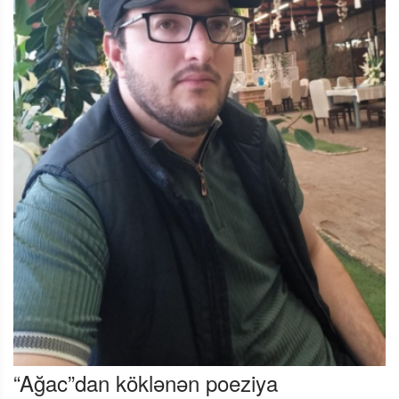
“Ağac”dan köklənən poeziya