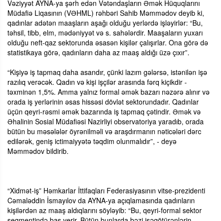
Vəziyyət AYNA-ya şərh edən Vətəndaşların Əmək Hüquqlarını
Müdafiə Liqasının (VƏHML) rəhbəri Sahib Məmmədov deyib ki,
qadınlar adətən maaşların aşağı olduğu yerlərdə işləyirlər: “Bu,
təhsil, tibb, elm, mədəniyyət və s. sahələrdir. Maaşaların yuxarı
olduğu neft-qaz sektorunda əsasən kişilər çalışırlar. Ona görə də
statistikaya görə, qadınların daha az maaş aldığı üzə çıxır”.
“Kişiyə iş tapmaq daha asandır, çünki lazım gələrsə, istənilən işə
razılıq verəcək. Qadın və kişi işçilər arasında fərq kiçikdir -
təxminən 1,5%. Amma yalnız formal əmək bazarı nəzərə alınır və
orada iş yerlərinin əsas hissəsi dövlət sektorundadır. Qadınlar
üçün qeyri-rəsmi əmək bazarında iş tapmaq çətindir. Əmək və
Əhalinin Sosial Müdafiəsi Nazirliyi observatoriya yaradıb, orada
bütün bu məsələlər öyrənilməli və araşdırmanın nəticələri dərc
edilərək, geniş ictimaiyyətə təqdim olunmalıdır”, - deyə
Məmmədov bildirib.
“Xidmət-iş” Həmkarlar İttifaqları Federasiyasının vitse-prezidenti
Cəmaləddin İsmayılov da AYNA-ya açıqlamasında qadınların
kişilərdən az maaş aldıqlarını söyləyib: “Bu, qeyri-formal sektor
seqmentində baş verir. Bütün bunlarda bəzi işəgötürənlərin