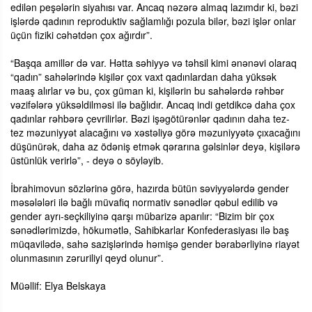
edilən peşələrin siyahısı var. Ancaq nəzərə almaq lazımdır ki, bəzi
işlərdə qadının reproduktiv sağlamlığı pozula bilər, bəzi işlər onlar
üçün fiziki cəhətdən çox ağırdır”.
“Başqa amillər də var. Hətta səhiyyə və təhsil kimi ənənəvi olaraq
“qadın” sahələrində kişilər çox vaxt qadınlardan daha yüksək
maaş alırlar və bu, çox güman ki, kişilərin bu sahələrdə rəhbər
vəzifələrə yüksəldilməsi ilə bağlıdır. Ancaq indi getdikcə daha çox
qadınlar rəhbərə çevrilirlər. Bəzi işəgötürənlər qadının daha tez-
tez məzuniyyət alacağını və xəstəliyə görə məzuniyyətə çıxacağını
düşünürək, daha az ödəniş etmək qərarına gəlsinlər deyə, kişilərə
üstünlük verirlə”, - deyə o söyləyib.
İbrahimovun sözlərinə görə, hazırda bütün səviyyələrdə gender
məsələləri ilə bağlı müvafiq normativ sənədlər qəbul edilib və
gender ayrı-seçkiliyinə qarşı mübarizə aparılır: “Bizim bir çox
sənədlərimizdə, hökumətlə, Sahibkarlar Konfederasiyası ilə baş
müqavilədə, sahə sazişlərində həmişə gender bərabərliyinə riayət
olunmasının zəruriliyi qeyd olunur”.
Müəllif: Elya Belskaya