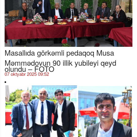
Masallıda görkəmli pedaqoq Musa
Məmmədovun 90 illik yubileyi qeyd
olundu – FOTO
07 oktyabr 2025 09:52