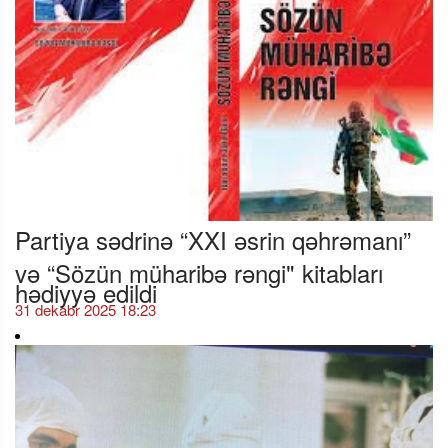
Partiya sədrinə “XXI əsrin qəhrəmanı”
və “Sözün müharibə rəngi" kitabları
hədiyyə edildi
31 dekabr 2025 18:23