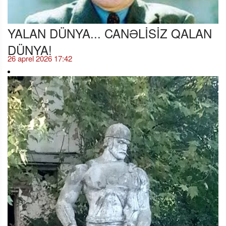
YALAN DÜNYA... CANƏLİSİZ QALAN
DÜNYA!
26 aprel 2026 17:42