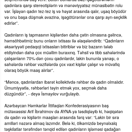
qadınlara qarşı stereotiplərin və mənəviyyatsız münasibətin rolu
var. İşləyən qadın tez-tez iş və həyat arasında qalır, uşaq böyüdür
və onu başa düşmək əvəzinə, işəgötürənlər ona qarşı ayrı-seçkilik
edirlər”.
Qadınların iş tapmasının kişilərdən daha çətin olmasına gəlincə,
həmsöhbətimiz bunu onların ixtisası ilə əlaqələndirib: “Qadınların
əksəriyyəti pedaqoji ixtisasları bitiriblər və biz bazarın tələb
etdiyindən daha çox müəllim buraxırıq. Təhsil və tibb sahələrində
çalışanların 70%-dən çoxu qadınlardır, lakin bununla yanaşı, o
sahələrdə rəhbər vəzifələrdə çox vaxt kişilər çalışır və müvafiq
olaraq böyük maaş alırlar”.
“Məncə, qadınlardan ibarət kollektivdə rəhbər də qadın olmalıdır.
Ümumiyyətlə, rəhbərləri təyin etmək yox, seçmək daha
düzgündür”, - deyə İsmayılov vurğulayıb.
Azərbaycan Həmkarlar İttifaqları Konfederasiyasının baş
mütəxəssisi Arif İbrahimov da AYNA-ya təsdiqləyib ki, həqiqətən
də qadın və kişilərin maaşları arasında fərq var: “Lakin bir sıra
amilləri nəzərə almaq lazımdır. Belə ki, ölkəmizdə beynəlxalq
təşkilatlar tərəfindən tənqid edilən qadınların işləməsi qadağan