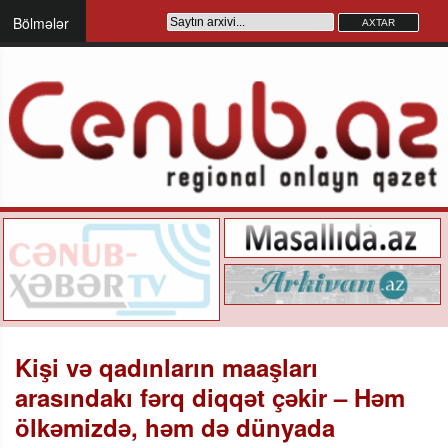
Bölmələr
Kişi və qadınların maaşları
arasındakı fərq diqqət çəkir –​ Həm
ölkəmizdə, həm də dünyada