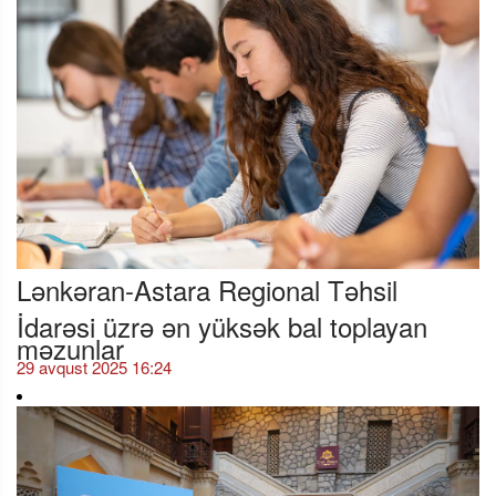
Lənkəran-Astara Regional Təhsil
İdarəsi üzrə ən yüksək bal toplayan
məzunlar
29 avqust 2025 16:24