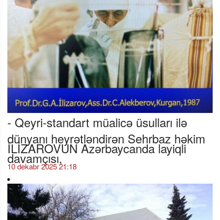
- Qeyri-standart müalicə üsulları ilə
dünyanı heyrətləndirən Sehrbaz həkim
İLİZAROVUN Azərbaycanda layiqli
davamçısı,
10 dekabr 2025 21:18