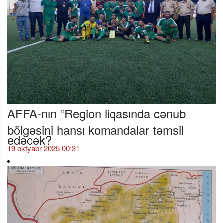
AFFA-nın “Region liqasında cənub
bölgəsini hansı komandalar təmsil
edəcək?
19 oktyabr 2025 00:31