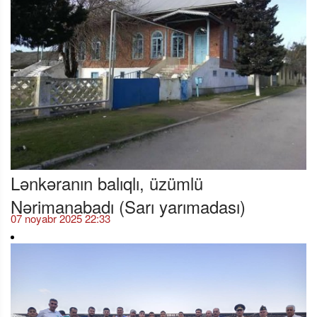
Lənkəranın balıqlı, üzümlü
Nərimanabadı (Sarı yarımadası)
07 noyabr 2025 22:33