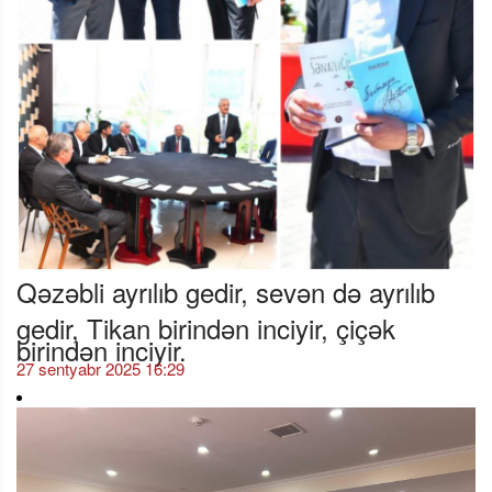
Qəzəbli ayrılıb gedir, sevən də ayrılıb
gedir, Tikan birindən inciyir, çiçək
birindən inciyir.
27 sentyabr 2025 16:29