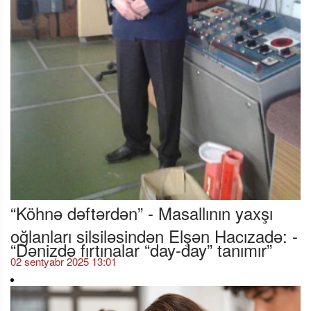
“Köhnə dəftərdən” - Masallının yaxşı
oğlanları silsiləsindən Elşən Hacızadə: -
“Dənizdə fırtınalar “day-day” tanımır”
02 sentyabr 2025 13:01