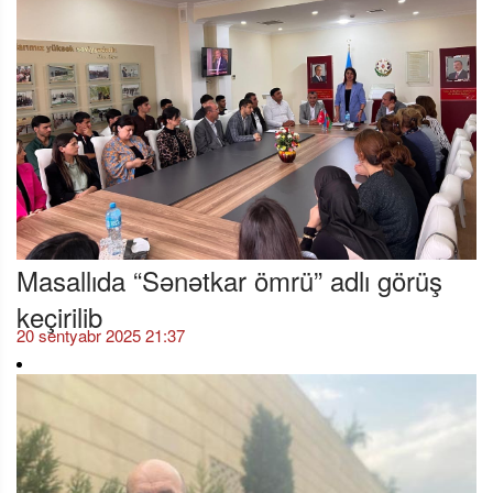
Masallıda “Sənətkar ömrü” adlı görüş
keçirilib
20 sentyabr 2025 21:37