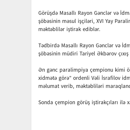
Görüşdə Masallı Rayon Gənclər və İdman
şöbəsinin məsul işçiləri, XVI Yay Parali
məktəblilər iştirak ediblər.
Tədbirdə Masallı Rayon Gənclər və İdma
şöbəsinin müdiri Tariyel Əkbərov çıxış 
Ən gənc paralimpiya çempionu kimi ölkə
xidmətə görə” ordenli Vəli İsrafilov i
məlumat verib, məktəbliləri maraqland
Sonda çempion görüş iştirakçıları ilə xa