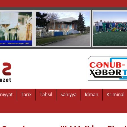
niyyət
Tarix
Təhsil
Səhiyyə
İdman
Kriminal