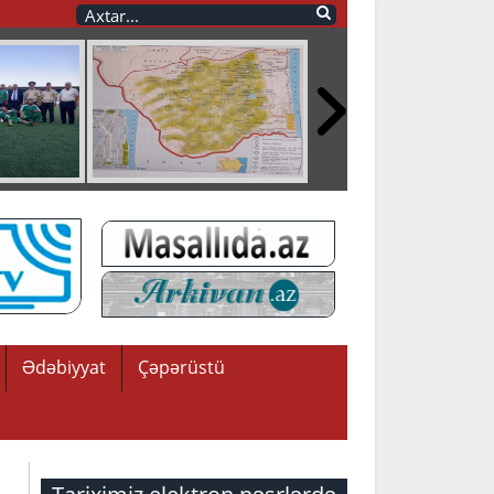
Ədəbiyyat
Çəpərüstü