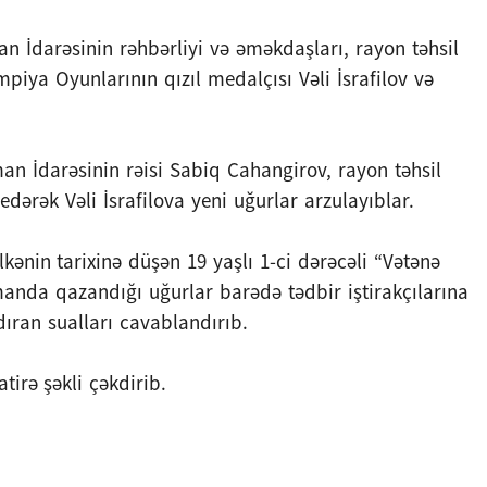
 İdarəsinin rəhbərliyi və əməkdaşları, rayon təhsil
mpiya Oyunlarının qızıl medalçısı Vəli İsrafilov və
n İdarəsinin rəisi Sabiq Cahangirov, rayon təhsil
edərək Vəli İsrafilova yeni uğurlar arzulayıblar.
nin tarixinə düşən 19 yaşlı 1-ci dərəcəli “Vətənə
dmanda qazandığı uğurlar barədə tədbir iştirakçılarına
ıran sualları cavablandırıb.
tirə şəkli çəkdirib.