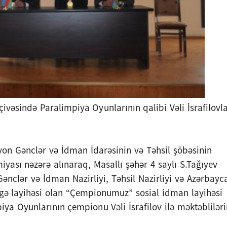
vəsində Paralimpiya Oyunlarının qalibi Vəli İsrafilovl
ayon Gənclər və İdman İdarəsinin və Təhsil şöbəsinin
miyası nəzərə alınaraq, Masallı şəhər 4 saylı S.Tağıyev
ənclər və İdman Nazirliyi, Təhsil Nazirliyi və Azərbayc
irgə layihəsi olan “Çempionumuz” sosial idman layihəsi
iya Oyunlarının çempionu Vəli İsrafilov ilə məktəbliləri