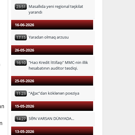
Masallıda yeni regional təşkilat
23:51
yarandı
16-06-2026
Yaradan olmaq arzusu
17:15
26-05-2026
"Hacı Kredit İttifaqı" MMC-nin illik
16:10
a
hesabatının auditor təsdiqi.
25-05-2026
“Ağac”dan köklənən poeziya
11:23
an
15-05-2026
SƏN VARSAN DÜNYADA...
14:27
n
13-05-2026