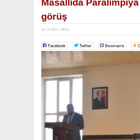
Masallıda Paralimpiya O
görüş
26-10-2021, 09:02
Facebook
Twitter
Вконтакте
O