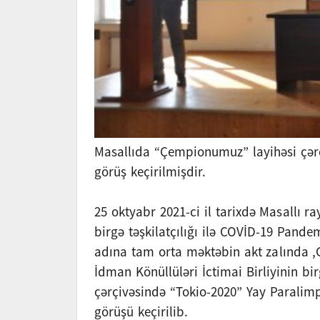
Masallıda “Çempionumuz” layihəsi çərçi
görüş keçirilmişdir.
25 oktyabr 2021-ci il tarixdə Masallı r
birgə təşkilatçılığı ilə COVİD-19 Pande
adına tam orta məktəbin akt zalında ,G
İdman Könüllüləri İctimai Birliyinin b
çərçivəsində “Tokio-2020” Yay Paralimp
görüşü keçirilib.