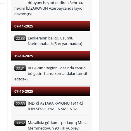
dünyanı heyrətləndirən Sehrbaz
həkim İLİZAROVUN Azərbaycanda layiqli
davamçısı,
07-11-2025
Lənkəranın balıqlı, üzümlü
22:33
Nərimanabadı (Sarı yarımadası)
19-10-2025
AFFA-nın “Region liqasında cənub
00:31
bölgəsini hansı komandalar təmsil
edəcək?
07-10-2025
İNDİKİ ASTARA RAYONU 1911-Cİ
22:39
İLİN SİYAHIYAALINMASINDA
Masallıda görkəmli pedaqoq Musa
09:52
Məmmədovun 90 illik yubileyi