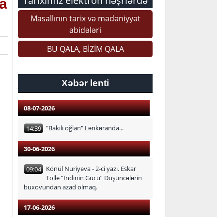
Tariximiz elektron nəşrlərdə
la
Masallının tarix və mədəniyyət
abidələri
BU QALA, BİZİM QALA
Xəbər lenti
08-07-2026
"Bakılı oğlan" Lənkəranda...
14:39
30-06-2026
Könül Nuriyeva - 2-ci yazı. Eskar
09:04
Tolle “İndinin Gücü” Düşüncələrin
buxovundan azad olmaq.
17-06-2026