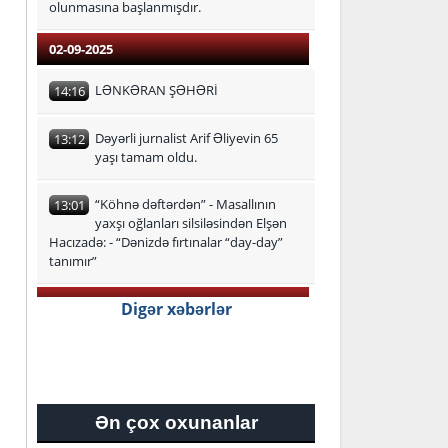
olunmasına başlanmışdır.
02-09-2025
LƏNKƏRAN ŞƏHƏRİ
14:16
Dəyərli jurnalist Arif Əliyevin 65
13:12
yaşı tamam oldu.
“Köhnə dəftərdən” - Masallının
13:01
yaxşı oğlanları silsiləsindən Elşən
Hacızadə: - “Dənizdə fırtınalar “day-day”
tanımır”
29-08-2025
Digər xəbərlər
Lənkəran-Astara Regional Təhsil
16:24
İdarəsi üzrə ən yüksək bal
toplayan məzunlar
Ən çox oxunanlar
27-08-2025