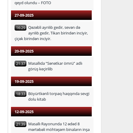
qeyd olundu – FOTO
27-09-2025
Qəzəbli ayrılıb gedir, sevən də
16:29
ayrılıb gedir, Tikan birindən inciyir,
çiçək birindən inciyir.
20-09-2025
Masallıda “Sənətkar ömrü” adlı
21:37
görüş keçirilib
19-09-2025
Böyürtkənli torpaq haqqında sevgi
18:33
dolu kitab
12-09-2025
Masallı Rayonunda 12 ədəd 8
21:39
mərtəbəli möhtəşəm binaların inşa