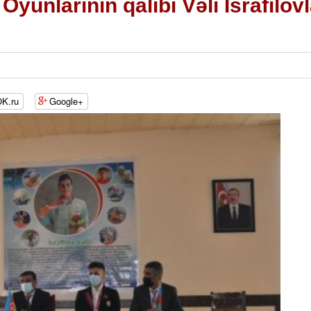
yunlarının qalibi Vəli İsrafilov
K.ru
Google+