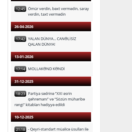
Ömür verdin, bəxt vermədin, saray
12:45
verdin, taxt vermədin
26-04-2026
YALAN DÜNYA... CANƏLİSİZ
17:42
QALAN DÜNYA!
13-01-2026
MOLLAKƏND KƏNDİ
17:14
31-12-2025
Partiya sədrinə “XXI əsrin
18:23
qəhrəmanı” və “Sözün müharibə
rəngi" kitabları hədiyyə edildi
10-12-2025
- Qeyri-standart müalicə üsulları ilə
21:18