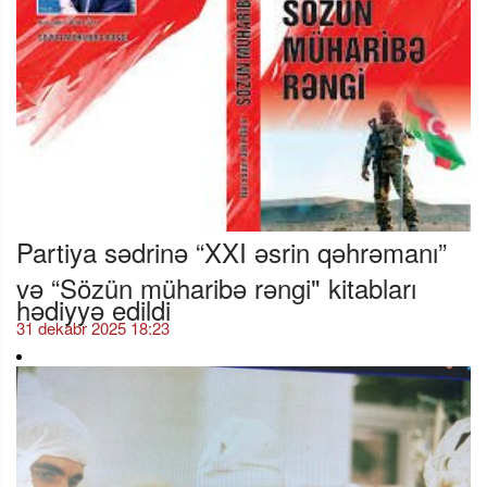
Partiya sədrinə “XXI əsrin qəhrəmanı”
və “Sözün müharibə rəngi" kitabları
hədiyyə edildi
31 dekabr 2025 18:23