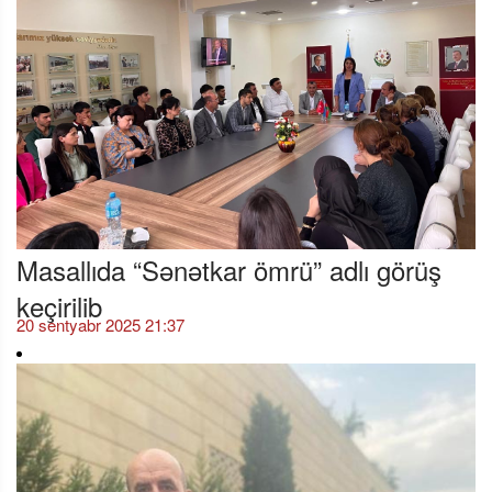
Masallıda “Sənətkar ömrü” adlı görüş
keçirilib
20 sentyabr 2025 21:37