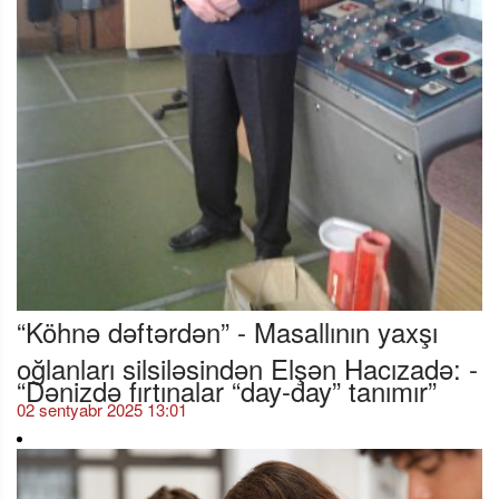
“Köhnə dəftərdən” - Masallının yaxşı
oğlanları silsiləsindən Elşən Hacızadə: -
“Dənizdə fırtınalar “day-day” tanımır”
02 sentyabr 2025 13:01