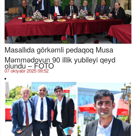
Masallıda görkəmli pedaqoq Musa
Məmmədovun 90 illik yubileyi qeyd
olundu – FOTO
07 oktyabr 2025 09:52