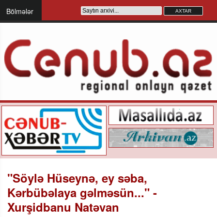
Bölmələr
"Söylə Hüseynə, ey səba,
Kərbübəlaya gəlməsün..." -
Xurşidbanu Natəvan