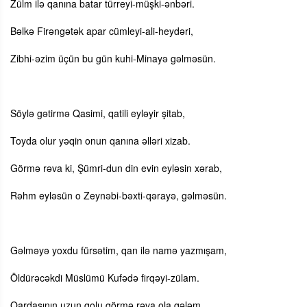
Zülm ilə qanına batar türreyi-müşki-ənbəri.
Bəlkə Firəngətək apar cümleyi-ali-heydəri,
Zibhi-əzim üçün bu gün kuhi-Minayə gəlməsün.
Söylə gətirmə Qasimi, qatili eyləyir şitab,
Toyda olur yəqin onun qanına əlləri xizab.
Görmə rəva ki, Şümri-dun din evin eyləsin xərab,
Rəhm eyləsün o Zeynəbi-bəxti-qərayə, gəlməsün.
Gəlməyə yoxdu fürsətim, qan ilə namə yazmışam,
Öldürəcəkdi Müslümü Kufədə firqəyi-zülam.
Qardaşının uzun qolu görmə rəva ola qələm,