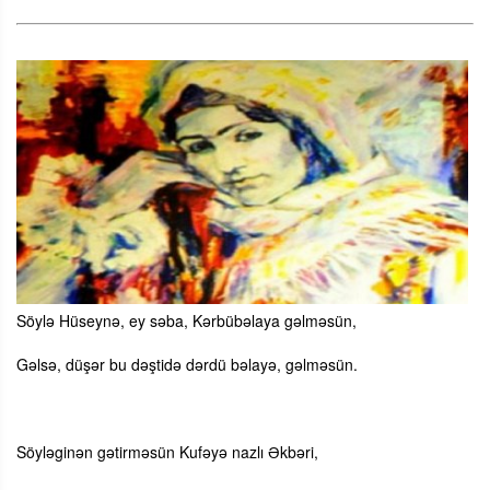
Söylə Hüseynə, ey səba, Kərbübəlaya gəlməsün,
Gəlsə, düşər bu dəştidə dərdü bəlayə, gəlməsün.
Söyləginən gətirməsün Kufəyə nazlı Əkbəri,