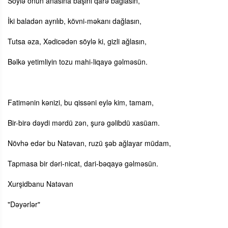
Söylə onun anasına başını qarə bağlasın,
İki baladən ayrılıb, kövni-məkanı dağlasın,
Tutsa əza, Xədicədən söylə ki, gizli ağlasın,
Bəlkə yetimliyin tozu mahi-liqayə gəlməsün.
Fatimənin kənizi, bu qissəni eylə kim, tamam,
Bir-birə dəydi mərdü zən, şurə gəlibdü xasüam.
Növhə edər bu Natəvan, ruzü şəb ağlayar müdam,
Tapmasa bir dəri-nicat, dari-bəqayə gəlməsün.
Xurşidbanu Natəvan
"Dəyərlər"