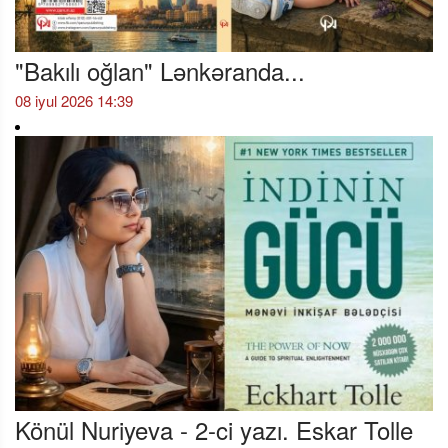
"Bakılı oğlan" Lənkəranda...
08 iyul 2026 14:39
Könül Nuriyeva - 2-ci yazı. Eskar Tolle