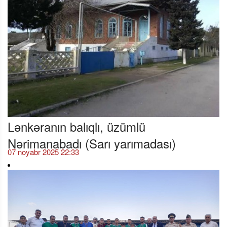
Lənkəranın balıqlı, üzümlü
Nərimanabadı (Sarı yarımadası)
07 noyabr 2025 22:33