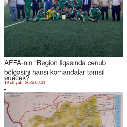
AFFA-nın “Region liqasında cənub
bölgəsini hansı komandalar təmsil
edəcək?
19 oktyabr 2025 00:31