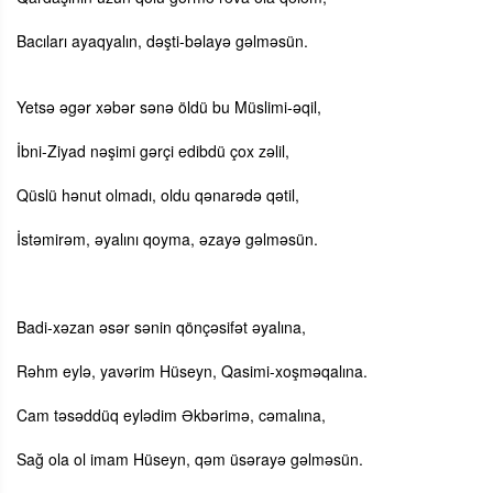
Bacıları ayaqyalın, dəşti-bəlayə gəlməsün.
Yetsə əgər xəbər sənə öldü bu Müslimi-əqil,
İbni-Ziyad nəşimi gərçi edibdü çox zəlil,
Qüslü hənut olmadı, oldu qənarədə qətil,
İstəmirəm, əyalını qoyma, əzayə gəlməsün.
Badi-xəzan əsər sənin qönçəsifət əyalına,
Rəhm eylə, yavərim Hüseyn, Qasimi-xoşməqalına.
Cam təsəddüq eylədim Əkbərimə, cəmalına,
Sağ ola ol imam Hüseyn, qəm üsərayə gəlməsün.