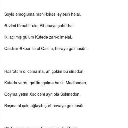
Söylə əmoğluma məni-bikəsi eyləsin həlal,
Ərzimi birbəbir elə, Ali-əbayə şəhri-hal.
İki açılmış gülüm Kufədə zari-dilməlal,
Qaldılar Əkbər ilə ol Qasim, hərayə gəlməsün.
Həsrətəm ol cəmalına, ah çəkim bu sinədən,
Kufədə vardu qatilin, gəlmə həzin Mədinədən,
Qoyma yetim Xədicəni ayrı ola Səkinədən,
Başına əl çək, ağlayıb şuri-nəvayə gəlməsün.