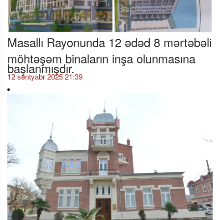
Masallı Rayonunda 12 ədəd 8 mərtəbəli
möhtəşəm binaların inşa olunmasına
başlanmışdır.
12 sentyabr 2025 21:39