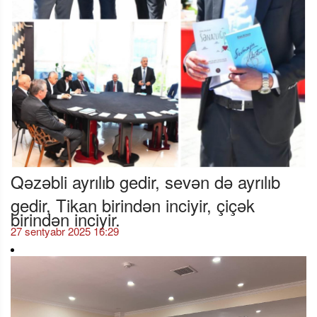
Qəzəbli ayrılıb gedir, sevən də ayrılıb
gedir, Tikan birindən inciyir, çiçək
birindən inciyir.
27 sentyabr 2025 16:29