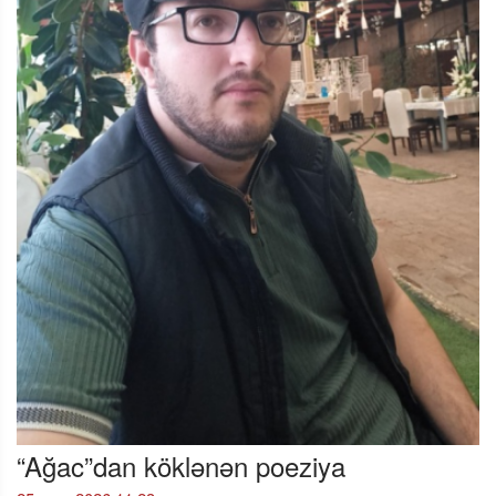
“Ağac”dan köklənən poeziya