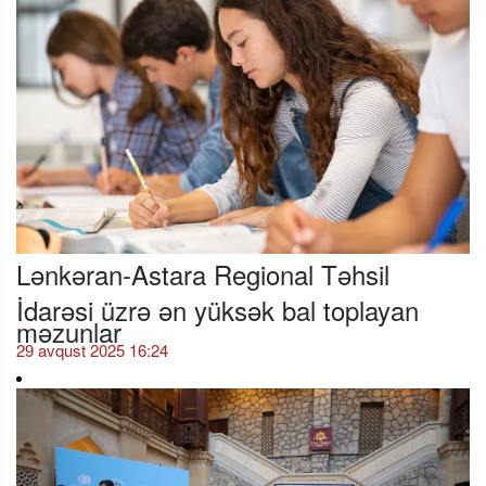
Lənkəran-Astara Regional Təhsil
İdarəsi üzrə ən yüksək bal toplayan
məzunlar
29 avqust 2025 16:24