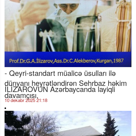
- Qeyri-standart müalicə üsulları ilə
dünyanı heyrətləndirən Sehrbaz həkim
İLİZAROVUN Azərbaycanda layiqli
davamçısı,
10 dekabr 2025 21:18