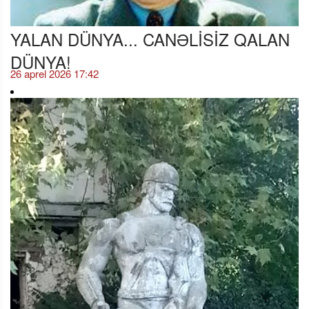
YALAN DÜNYA... CANƏLİSİZ QALAN
DÜNYA!
26 aprel 2026 17:42