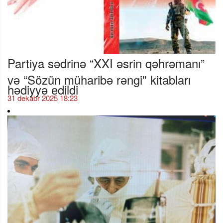
Partiya sədrinə “XXI əsrin qəhrəmanı”
və “Sözün müharibə rəngi" kitabları
hədiyyə edildi
31 dekabr 2025 18:23