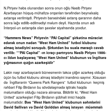
N.Piriyev həbs olunandan sonra onun oğlu Nəsib Piriyev
Azərbaycan hüquq-mühafizə orqanları tərəfindən beynəlxalq
axtarışa verilmişdi. Piriyevin barəsindəki axtarış qərarının daha
sonra ləğv edilib-edilmədiyi məlum deyil. Hazırda onun adı
İnterpol-un axtarışda olan şəxslər siyahısında yoxdur.
“Hammers News” Piriyevin “PAI Capital” şirkətinə müraciət
edərək onun nədən “West Ham United” futbol klubunu
almaq istədiyini soruşub. Şirkətdən bu suala maraqlı cavab
verilib: ““PAI Capital” -ın icraçı partnyoru Nəsib Piriyev 1986-
cı ildən başlayaraq “West Ham United” klubunun və İngiltərə
yığmasının qızğın azarkeşidir”
Lakin nəşr azərbaycanlı biznesmenin təkcə çılğın azarkeş olduğu
üçün bu futbol klubunu almaq istədiyini inandırıcı saymır. Xüsusən
də İngiltərənin “Queens Park Rangers” futbol klubunun keçmiş
rəhbəri Filip Birdanın bu sövdələşmədə iştirakı haqda
məlumatların olduğu nəzərə alınarsa. Bildirilir ki, “West Ham
United” azarkeşləri Filip Birdanın şübhəli imici haqda
məlumatlıdır.
Bəs “West Ham United” klubunun səhmlərini
David Sallivan və David Qolddan almaq istəyən müəmmalı