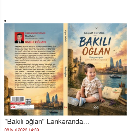
"Bakılı oğlan" Lənkəranda...
08 iyul 2026 14:39