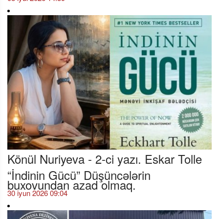
Könül Nuriyeva - 2-ci yazı. Eskar Tolle
“İndinin Gücü” Düşüncələrin
buxovundan azad olmaq.
30 iyun 2026 09:04