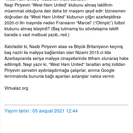
Nəşr Piriyevin “West Ham United” klubunu almaq təklifinin
müəmmalı olduğuna dair daha bir məqamı qeyd edir: biznesmen
doğrudan da “West Ham United” klubunun çılğın azarkeşidirsə
2020-ci ilin mayında nədən Fransanın “Marcel” (“Olimpic”) futbol
klubunu almaq istəyirdi? (Baş tutmamış bu sövdələşmə təklifi
barədə o vaxt mətbuat yazıb,-red.)
Xatırladılır ki, Nəsib Piriyevin atası və Böyük Britaniyanın keçmiş
baş naziri ilə maliyyə bağlantıları olan Nizami 2015-ci ildə
Azərbaycanda seriya maliyyə cinayətlərində ittiham olunaraq həbs
edilmişdi. Nəşr yazır ki, “West Ham United” fanatları artıq indidən
Piriyevin sərvətini aydınlaşdırmağa çalışırlar, amma Google
terminalında bununla bağlı aparılan axtarışlar nəticə vermir.
Virtualaz.org
Yayım tarixi : 05 avqust 2021 12:44