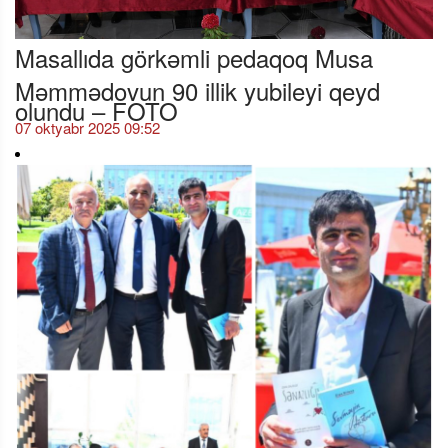
Masallıda görkəmli pedaqoq Musa
Məmmədovun 90 illik yubileyi qeyd
olundu – FOTO
07 oktyabr 2025 09:52