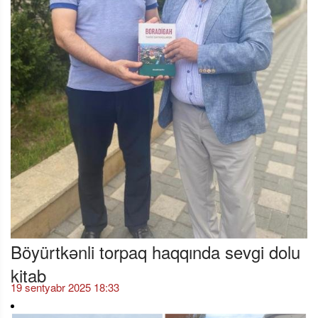
Böyürtkənli torpaq haqqında sevgi dolu
kitab
19 sentyabr 2025 18:33