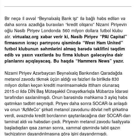
Bir neçə il əvvəl “Beynəlxalq Bank işi” ilə bağlı həbs edilən və
daha sonra azadlığa buraxılan “kredit oliqarxı” Nizami Piriyevin
oğlu Nəsib Piriyev Londonda 560 milyon dollara futbol klubu
alır.
virtualaz.org xəbər verir ki, Nəsib Piriyev “PAI Capital”
firmasının icraçı partnyoru qismində “West Ham United”
futbol klubunun səhmlərini almaq barədə təklifini təqdim
edib və yaxın vaxtlarda bu firma klubun gələcəyinə dair
planlarını açıqlayacaq. Bu haqda “Hammers News” yazır.
Nizami Piriyev Azərbaycan Beynəlxalq Bankından Qaradağda
metanol zavodu tikmək üçün aldığı və faizləri ilə birlikdə 830
milyon dolları keçən krediti mənimsəməkdə ittiham olunaraq
2015-ci ildə DİN Baş Mütəşəkkil Cinayətkarlıqla Mübarizə İdarəsi
tərəfindən saxlanılmışdı. Onun barəsində məhkəmə 3 aylıq həbs
qətimkan tədbiri seçmişdi. Piriyev daha sonra SOCAR-la anlaşdı
və onun “AzMeCo” şirkəti metanol zavodunu dövlət neft şirkətinə
verdi, əvəzində kredit borclarının qaytarılacağına dair SOCAR-dan
təminat aldı və həbsdən çıxdı. Piriyevin metanol zavodu fəaliyyətə
başladıqdan qısa zaman sonra, xammal qismində təbii qazın
təchizatının dayandırılmasına görə işini dayandırmışdı.