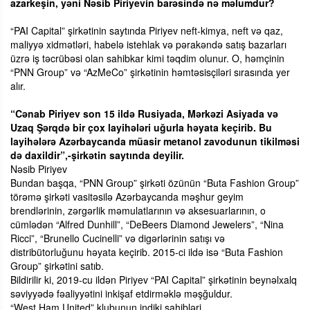
azarkeşin, yəni Nəsib Piriyevin barəsində nə məlumdur?
“PAI Capital” şirkətinin saytında Piriyev neft-kimya, neft və qaz,
maliyyə xidmətləri, habelə istehlak və pərakəndə satış bazarları
üzrə iş təcrübəsi olan sahibkar kimi təqdim olunur. O, həmçinin
“PNN Group” və “AzMeCo” şirkətinin həmtəsisçiləri sırasında yer
alır.
“Cənab Piriyev son 15 ildə Rusiyada, Mərkəzi Asiyada və
Uzaq Şərqdə bir çox layihələri uğurla həyata keçirib. Bu
layihələrə Azərbaycanda müasir metanol zavodunun tikilməsi
də daxildir”,-şirkətin saytında deyilir.
Nəsib Piriyev
Bundan başqa, “PNN Group” şirkəti özünün “Buta Fashion Group”
törəmə şirkəti vasitəsilə Azərbaycanda məşhur geyim
brendlərinin, zərgərlik məmulatlarının və aksesuarlarının, o
cümlədən “Alfred Dunhill”, “DeBeers Diamond Jewelers”, “Nina
Ricci”, “Brunello Cucinelli” və digərlərinin satışı və
distribütorluğunu həyata keçirib. 2015-ci ildə isə “Buta Fashion
Group” şirkətini satıb.
Bildirilir ki, 2019-cu ildən Piriyev “PAI Capital” şirkətinin beynəlxalq
səviyyədə fəaliyyətini inkişaf etdirməklə məşğuldur.
“West Ham United” klubunun indiki sahibləri