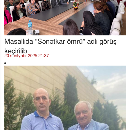
Masallıda “Sənətkar ömrü” adlı görüş
keçirilib
20 sentyabr 2025 21:37