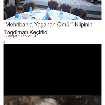
“Mehribanla Yaşanan Ömür” Klipinin
Təqdimatı Keçirildi
27 avqust 2025 21:31