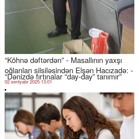
“Köhnə dəftərdən” - Masallının yaxşı
oğlanları silsiləsindən Elşən Hacızadə: -
“Dənizdə fırtınalar “day-day” tanımır”
02 sentyabr 2025 13:01