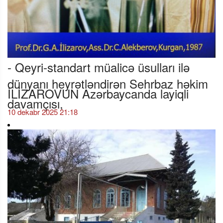
- Qeyri-standart müalicə üsulları ilə
dünyanı heyrətləndirən Sehrbaz həkim
İLİZAROVUN Azərbaycanda layiqli
davamçısı,
10 dekabr 2025 21:18