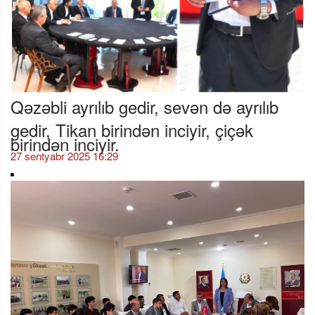
Qəzəbli ayrılıb gedir, sevən də ayrılıb
gedir, Tikan birindən inciyir, çiçək
birindən inciyir.
27 sentyabr 2025 16:29