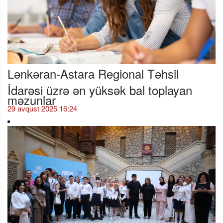
Lənkəran-Astara Regional Təhsil
İdarəsi üzrə ən yüksək bal toplayan
məzunlar
29 avqust 2025 16:24