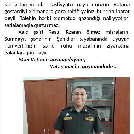
sonra tamam olan kəşfiyyatçı mayorumuzun Vətənə
göstərdiyi xidmətlərə görə təltifi yalnız bundan ibarət
deyil. Talehin hərbi xidmətdə qazandığı nailiyyətləri
sadalamaqla qurtarmaz.
Xalq şairi Rəsul Rzanın ölməz misralarını
Sumqayıt şəhərinin Şəhidlər xiyabanında uyuyan
həmyerlimizin şəhid ruhu məzarının ziyarətina
gələnlərə pıçıldayır:
Mən Vətənin qoynundayam,
Vətən mənim qoynumdadır…