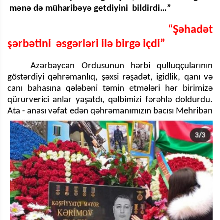
mənə də müharibəyə getdiyini bildirdi…”
“
Şəhadət
şərbətini əsgərləri ilə birgə içdi”
Azərbaycan Ordusunun hərbi qulluqçularının
göstərdiyi qəhrəmanlıq, şəxsi rəşadət, igidlik, qanı və
canı bahasına qələbəni təmin etmələri hər birimizə
qürurverici anlar yaşatdı, qəlbimizi fərəhlə doldurdu.
Ata - anası vəfat
edən qəhrəmanımızın bacısı Mehriban