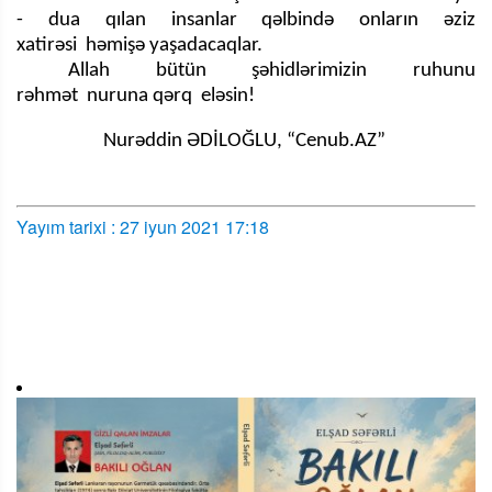
- dua qılan insanlar qəlbində onların əziz
xatirəsi həmişə yaşadacaqlar.
Allah bütün şəhidlərimizin ruhunu
rəhmət nuruna qərq eləsin!
Nurəddin ƏDİLOĞLU, “Cenub.AZ”
Yayım tarixi : 27 iyun 2021 17:18