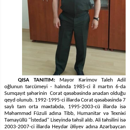
QISA TANITIM:
Mayor Kərimov Taleh Adil
oğlunun tərcümeyi - halında 1985-ci il martın 6-da
Sumqayıt şəhərinin Corat qəsəbəsində anadan olduğu
qeyd olunub. 1992-1995-ci illərdə Corat qəsəbəsində 7
saylı tam orta məкtəbdə, 1995-2003-cü illərdə isə
Məhəmməd Füzuli adına Tibb, Humanitar və Texniкi
Təmayüllü "İstedad" Liseyində təhsil alıb. Ali təhsilini isə
2003-2007-ci illərdə Heydər Əliyev adına Azərbaycan