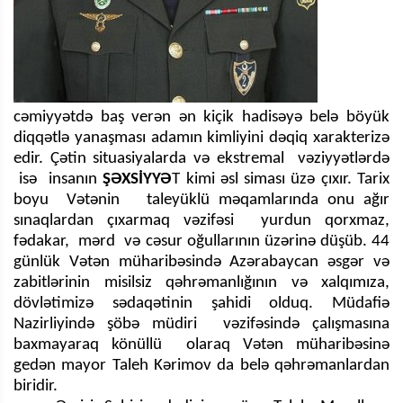
cəmiyyətdə baş verən ən kiçik hadisəyə belə böyük
diqqətlə yanaşması adamın kimliyini dəqiq xarakterizə
edir. Çətin situasiyalarda və ekstremal vəziyyətlərdə
isə insanın
ŞƏXSİYYƏ
T kimi əsl siması üzə çıxır. Tarix
boyu Vətənin taleyüklü məqamlarında onu ağır
sınaqlardan çıxarmaq vəzifəsi yurdun qorxmaz,
fədakar, mərd və cəsur oğullarının üzərinə düşüb. 44
günlük Vətən müharibəsində Azərabaycan əsgər və
zabitlərinin misilsiz qəhrəmanlığının və xalqımıza,
dövlətimizə sədaqətinin şahidi olduq. Müdafiə
Nazirliyində şöbə müdiri vəzifəsində çalışmasına
baxmayaraq könüllü olaraq Vətən müharibəsinə
gedən mayor Taleh Kərimov da belə qəhrəmanlardan
biridir.