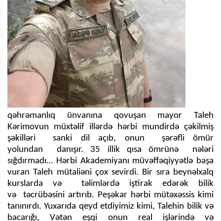
qəhrəmanlıq ünvanına qovuşan mayor Taleh
Kərimovun müxtəlif illərdə hərbi mundirdə çəkilmiş
şəkilləri sanki dil açıb, onun şərəfli ömür
yolundan danışır. 35 illik qısa ömrünə nələri
sığdırmadı… Hərbi Akademiyanı müvəffəqiyyətlə başa
vuran Taleh mütaliəni çox sevirdi. Bir sıra beynəlxalq
kurslarda və təlimlərdə iştirak edərək bilik
və təcrübəsini artırıb. Peşəkar hərbi mütəxəssis kimi
tanınırdı. Yuxarıda qeyd etdiyimiz kimi, Talehin bilik və
bacarığı, Vətən eşqi onun real işlərində və