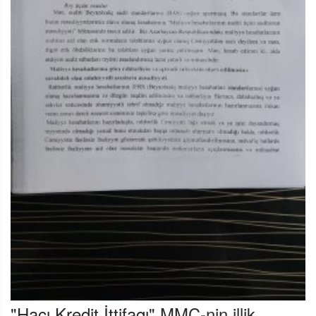
"Hacı Kredit İttifaqı" MMC-nin illik