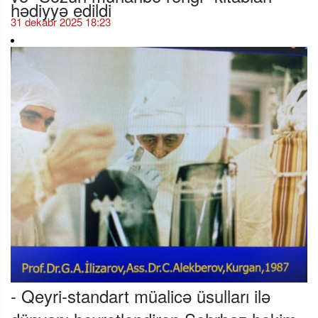
hədiyyə edildi
31 dekabr 2025 18:23
- Qeyri-standart müalicə üsulları ilə
dünyanı heyrətləndirən Sehrbaz həkim