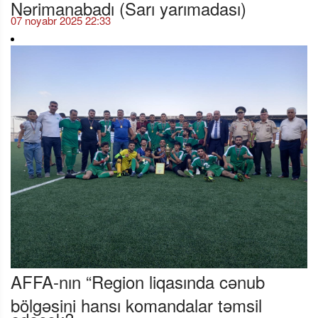
Nərimanabadı (Sarı yarımadası)
07 noyabr 2025 22:33
AFFA-nın “Region liqasında cənub
bölgəsini hansı komandalar təmsil
edəcək?