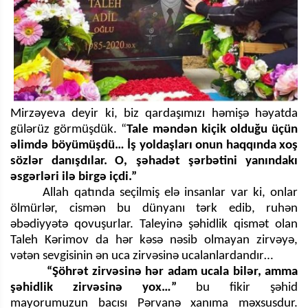
Mirzəyeva deyir ki, biz qardaşımızı həmişə həyatda
gülərüz görmüşdük. “
Tale məndən kiçik olduğu üçün
əlimdə böyümüşdü… İş yoldaşları onun haqqında xoş
sözlər danışdılar.
O, şəhadət şərbətini yanındakı
əsgərləri ilə birgə içdi.”
Allah qatında seçilmiş elə insanlar var ki, onlar
ölmürlər, cismən bu dünyanı tərk edib, ruhən
əbədiyyətə qovuşurlar. Taleyinə şəhidlik qismət olan
Taleh Kərimov da hər kəsə nəsib olmayan zirvəyə,
vətən sevgisinin ən uca zirvəsinə ucalanlardandır…
“Şöhrət zirvəsinə hər adam ucala bilər, amma
şəhidlik zirvəsinə yox…”
bu fikir şəhid
mayorumuzun
bacısı
Pərvanə xanıma məxsusdur.