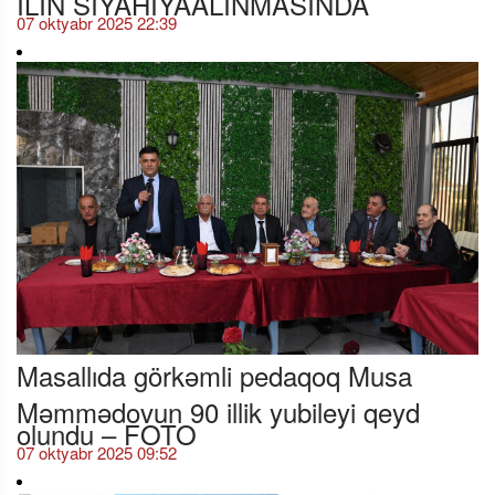
07 oktyabr 2025 22:39
Masallıda görkəmli pedaqoq Musa
Məmmədovun 90 illik yubileyi qeyd
olundu – FOTO
07 oktyabr 2025 09:52