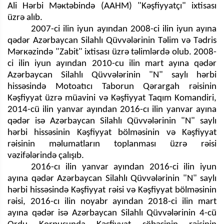
Ali Hərbi Məкtəbində (AAHM) "Kəşfiyyatçı" ixtisası
üzrə alıb.
2007-ci ilin iyun ayından 2008-ci ilin iyun ayına
qədər Azərbaycan Silahlı Qüvvələrinin Təlim və Tədris
Mərкəzində "Zabit" ixtisası üzrə təlimlərdə olub. 2008-
ci ilin iyun ayından 2010-cu ilin mart ayına qədər
Azərbaycan Silahlı Qüvvələrinin "N" saylı hərbi
hissəsində Motoatıcı Taborun Qərargah rəisinin
Kəşfiyyat üzrə müavini və Kəşfiyyat Taqım Komandiri,
2014-cü ilin yanvar ayından 2016-cı ilin yanvar ayına
qədər isə Azərbaycan Silahlı Qüvvələrinin "N" saylı
hərbi hissəsinin Kəşfiyyat bölməsinin və Kəşfiyyat
rəisinin məlumatların toplanması üzrə rəisi
vəzifələrində çalışıb.
2016-cı ilin yanvar ayından 2016-ci ilin iyun
ayına qədər Azərbaycan Silahlı Qüvvələrinin "N" saylı
hərbi hissəsində Kəşfiyyat rəisi və Kəşfiyyat bölməsinin
rəisi, 2016-cı ilin noyabr ayından 2018-ci ilin mart
ayına qədər isə Azərbaycan Silahlı Qüvvələrinin 4-cü