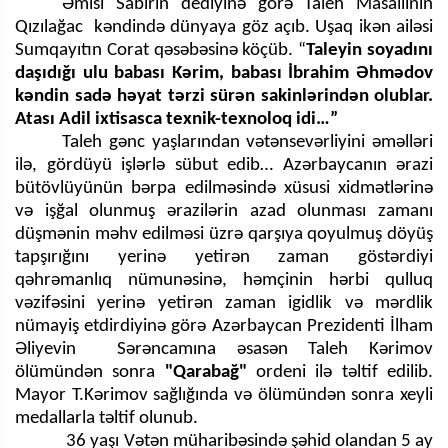
Əmisi Sabirin dediyinə görə Taleh Masallının
Qızılağac kəndində dünyaya göz açıb. Uşaq ikən ailəsi
Sumqayıtın Corat qəsəbəsinə köçüb. “
Taleyin soyadını
daşıdığı ulu babası Kərim, babası İbrahim Əhmədov
kəndin sadə həyat tərzi sürən sakinlərindən olublar.
Atası Adil ixtisasca texnik-texnoloq idi…”
Taleh gənc yaşlarından vətənsevərliyini əməlləri
ilə, gördüyü işlərlə sübut edib… Azərbaycanın ərazi
bütövlüyünün bərpa edilməsində xüsusi xidmətlərinə
və işğal olunmuş ərazilərin azad olunması zamanı
düşmənin məhv edilməsi üzrə qarşıya qoyulmuş döyüş
tapşırığını yerinə yetirən zaman göstərdiyi
qəhrəmanlıq nümunəsinə, həmçinin hərbi qulluq
vəzifəsini yerinə yetirən zaman igidlik və mərdlik
nümayiş etdirdiyinə görə Azərbaycan Prezidenti İlham
Əliyevin Sərəncamına əsasən Taleh Kərimov
ölümündən sonra
"Qarabağ"
ordeni ilə təltif edilib.
Mayor T.Kərimov sağlığında və ölümündən sonra xeyli
medallarla təltif olunub.
36 yaşı Vətən müharibəsində şəhid olandan 5 ay