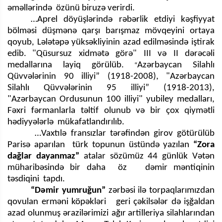
əməllərində özünü biruzə verirdi.
…Aprel döyüşlərində rəbərlik etdiyi kəşfiyyat
bölməsi düşmənə qarşı barışmaz mövqeyini ortaya
qoyub, Lələtəpə yüksəkliyinin azad edilməsində iştirak
edib.
"Qüsursuz xidmətə görə" III və II dərəcəli
medallarına layiq görülüb.
Azərbaycan Silahlı
“
Qüvvələrinin 90 illiyi” (1918-2008), "Azərbaycan
Silahlı Qüvvələrinin 95 illiyi” (1918-2013),
"Azərbaycan Ordusunun 100 illiyi" yubiley medalları,
Fəxri fərmanlarla təltif olunub və bir çox qiymətli
hədiyyələrlə mükafatlandırılıb.
…Vaxtılə fransızlar tərəfindən girov götürülüb
Parisə aparılan türk topunun üstündə yazılan
“Zora
dağlar dayanmaz”
atalar sözümüz 44 günlük Vətən
müharibəsində bir daha öz dəmir məntiqinin
təsdiqini tapdı.
“Dəmir yumruğun”
zərbəsi ilə torpaqlarımızdan
qovulan erməni köpəkləri geri çəkilsələr də işğaldan
azad olunmuş ərazilərimizi ağır
artilleriya silahlarından