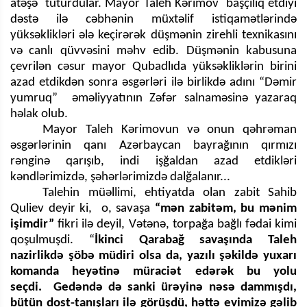
atəşə tuturdular. Mayor Taleh Kərimov başçılıq etdiyi
dəstə ilə cəbhənin müxtəlif istiqamətlərində
yüksəklikləri ələ keçirərək düşmənin zirehli texnikasını
və
canlı qüvvəsini məhv edib. Düşmənin kabusuna
çevrilən cəsur mayor Qubadlıda yüksəkliklərin birini
azad etdikdən sonra əsgərləri ilə birlikdə adını “Dəmir
yumruq” əməliyyatının Zəfər salnaməsinə yazaraq
həlak olub.
Mayor Taleh Kərimovun və onun qəhrəman
əsgərlərinin qanı Azərbaycan bayrağının qırmızı
rənginə qarışıb, indi işğaldan azad etdikləri
kəndlərimizdə, şəhərlərimizdə dalğalanır...
Talehin müəllimi, ehtiyatda olan zabit Sahib
Quliev deyir ki, o, savaşa
“mən zabitəm, bu mənim
işimdir”
fikri ilə deyil, Vətənə, torpağa bağlı fədai kimi
qoşulmuşdi. “
İkinci Qarabağ savaşında Taleh
nazirlikdə şöbə müdiri olsa da, yazılı şəkildə yuxarı
komanda heyətinə müraciət edərək bu yolu
seçdi. Gedəndə də sanki ürəyinə nəsə dammışdı,
bütün dost-tanışları ilə görüşdü, həttə evimizə gəlib