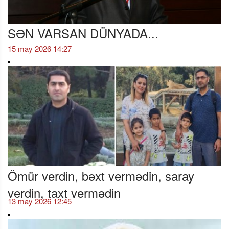
SƏN VARSAN DÜNYADA...
15 may 2026 14:27
Ömür verdin, bəxt vermədin, saray
verdin, taxt vermədin
13 may 2026 12:45