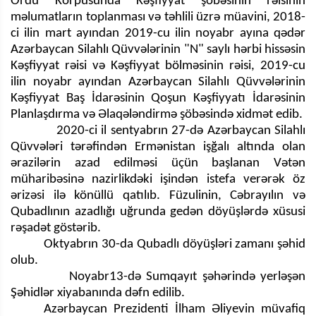
Ordu Korpusunda Kəşfiyyat şöbəsinin rəisinin
məlumatların toplanması və təhlili üzrə müavini, 2018-
ci ilin mart ayından 2019-cu ilin noyabr ayına qədər
Azərbaycan Silahlı Qüvvələrinin "N" saylı hərbi hissəsin
Kəşfiyyat rəisi və Kəşfiyyat bölməsinin rəisi, 2019-cu
ilin noyabr ayından Azərbaycan Silahlı Qüvvələrinin
Kəşfiyyat Baş İdarəsinin Qoşun Kəşfiyyatı İdarəsinin
Planlaşdırma və Əlaqələndirmə şöbəsində xidmət edib.
2020-ci il sentyabrın 27-də Azərbaycan Silahlı
Qüvvələri tərəfindən Ermənistan işğalı altında olan
ərazilərin azad edilməsi üçün başlanan Vətən
müharibəsinə nazirlikdəki işindən istefa verərək öz
ərizəsi ilə könüllü qatılıb. Füzulinin, Cəbrayılın və
Qubadlının azadlığı uğrunda gedən döyüşlərdə xüsusi
rəşadət göstərib.
Oktyabrın 30-da Qubadlı döyüşləri zamanı şəhid
olub.
Noyabr13-də Sumqayıt şəhərində yerləşən
Şəhidlər xiyabanında dəfn edilib.
Azərbaycan Prezidenti İlham Əliyevin müvafiq