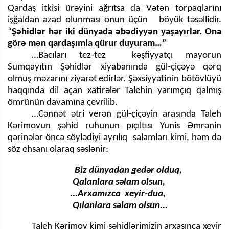
Qardaş itkisi ürəyini ağrıtsa da Vətən torpaqlarını
işğaldan azad olunması onun üçün böyük təsəllidir.
“
Şəhidlər hər iki dünyada əbədiyyən yaşayırlar. Ona
görə mən qardaşımla qürur duyuram…”
…Bacıları tez-tez kəşfiyyatçı mayorun
Sumqayıtın Şəhidlər xiyabanında gül-çiçəyə qərq
olmuş məzarını ziyarət edirlər. Şəxsiyyətinin bötövlüyü
haqqında dil açan xatirələr Talehin yarımçıq qalmış
ömrünün davamına çevrilib.
…Cənnət ətri verən gül-çiçəyin arasında Taleh
Kərimovun şəhid ruhunun pıçıltısı Yunis Əmrənin
qərinələr öncə söylədiyi ayrılıq salamları kimi, həm də
söz ehsanı olaraq səslənir:
Biz dünyadan gedər olduq,
Qalanlara səlam olsun,
…Arxamızca xeyir-dua,
Qılanlara səlam olsun...
Taleh Kərimov kimi şəhidlərimizin arxasınca xeyir