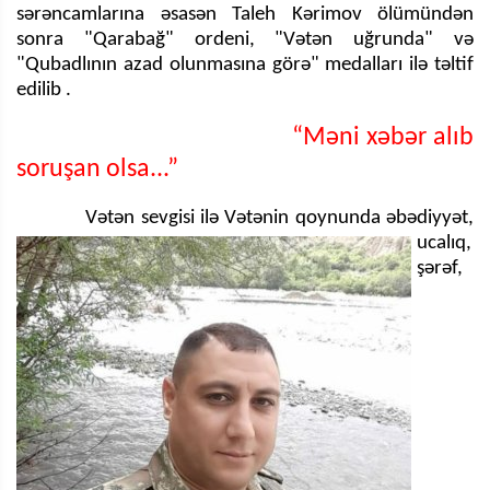
sərəncamlarına əsasən Taleh Kərimov ölümündən
sonra "Qarabağ" ordeni, "Vətən uğrunda" və
"Qubadlının azad olunmasına görə" medalları ilə təltif
edilib .
“Məni xəbər alıb
soruşan olsa...”
Vətən sevgisi ilə Vətənin qoynunda əbədiyyət,
ucalıq,
şərəf,