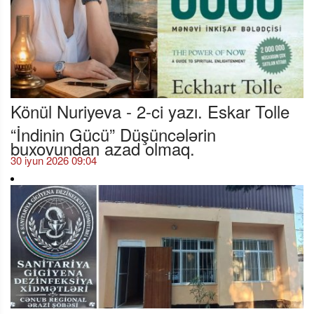
Könül Nuriyeva - 2-ci yazı. Eskar Tolle
“İndinin Gücü” Düşüncələrin
buxovundan azad olmaq.
30 iyun 2026 09:04