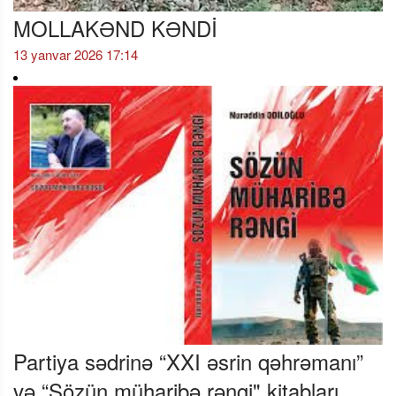
MOLLAKƏND KƏNDİ
13 yanvar 2026 17:14
Partiya sədrinə “XXI əsrin qəhrəmanı”
və “Sözün müharibə rəngi" kitabları