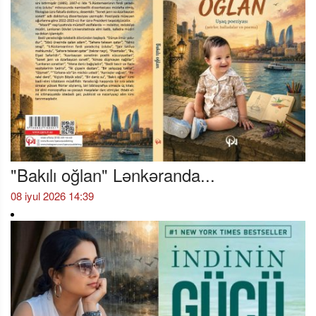
"Bakılı oğlan" Lənkəranda...
08 iyul 2026 14:39