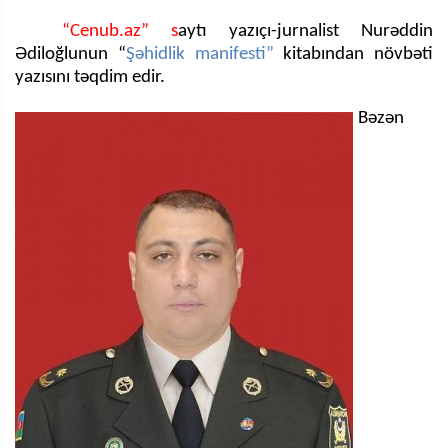
“Cenub.az” s
aytı yazıçı-jurnalist Nurəddin
Ədiloğlunun “
Şəhidlik manifesti”
kitabından növbəti
yazısını təqdim edir.
Bəzən