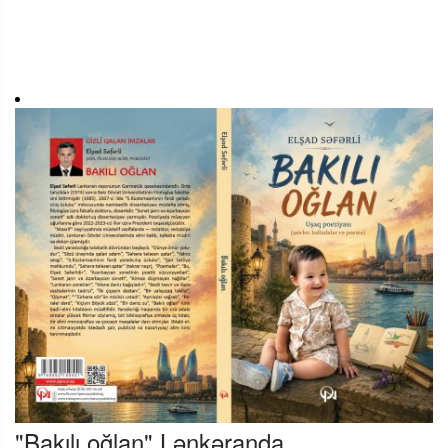
"Bakılı oğlan" Lənkəranda...