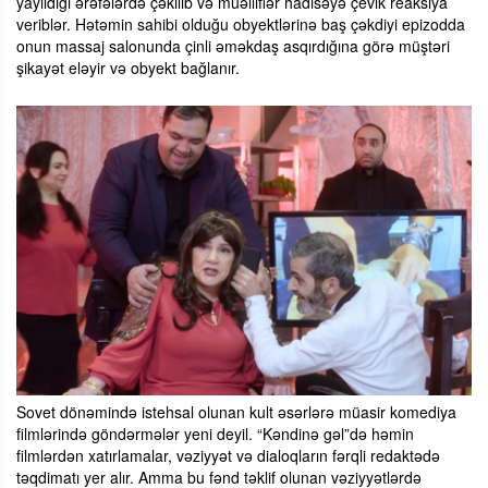
yayıldığı ərəfələrdə çəkilib və müəlliflər hadisəyə çevik reaksiya
veriblər. Hətəmin sahibi olduğu obyektlərinə baş çəkdiyi epizodda
onun massaj salonunda çinli əməkdaş asqırdığına görə müştəri
şikayət eləyir və obyekt bağlanır.
Sovet dönəmində istehsal olunan kult əsərlərə müasir komediya
filmlərində göndərmələr yeni deyil. “Kəndinə gəl”də həmin
filmlərdən xatırlamalar, vəziyyət və dialoqların fərqli redaktədə
təqdimatı yer alır. Amma bu fənd təklif olunan vəziyyətlərdə