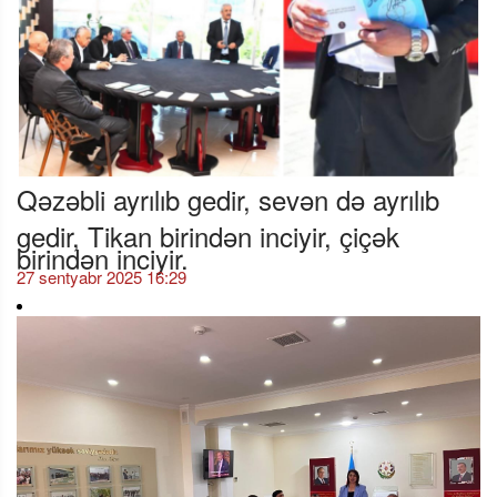
Qəzəbli ayrılıb gedir, sevən də ayrılıb
gedir, Tikan birindən inciyir, çiçək
birindən inciyir.
27 sentyabr 2025 16:29