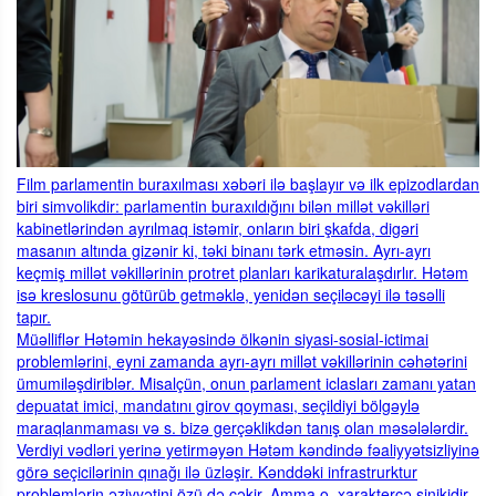
Film parlamentin buraxılması xəbəri ilə başlayır və ilk epizodlardan
biri simvolikdir: parlamentin buraxıldığını bilən millət vəkilləri
kabinetlərindən ayrılmaq istəmir, onların biri şkafda, digəri
masanın altında gizənir ki, təki binanı tərk etməsin. Ayrı-ayrı
keçmiş millət vəkillərinin protret planları karikaturalaşdırlır. Hətəm
isə kreslosunu götürüb getməklə, yenidən seçiləcəyi ilə təsəlli
tapır.
Müəlliflər Hətəmin hekayəsində ölkənin siyasi-sosial-ictimai
problemlərini, eyni zamanda ayrı-ayrı millət vəkillərinin cəhətərini
ümumiləşdiriblər. Misalçün, onun parlament iclasları zamanı yatan
depuatat imici, mandatını girov qoyması, seçildiyi bölgəylə
maraqlanmaması və s. bizə gerçəklikdən tanış olan məsələlərdir.
Verdiyi vədləri yerinə yetirməyən Hətəm kəndində fəaliyyətsizliyinə
görə seçicilərinin qınağı ilə üzləşir. Kənddəki infrastrurktur
problemlərin əziyyətini özü də çəkir. Amma o, xaraktercə sinikidir,