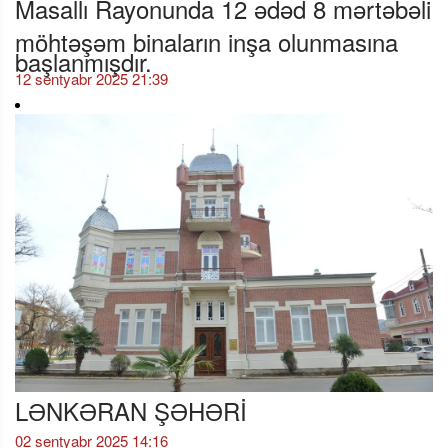
Masallı Rayonunda 12 ədəd 8 mərtəbəli
möhtəşəm binaların inşa olunmasına
başlanmışdır.
12 sentyabr 2025 21:39
LƏNKƏRAN ŞƏHƏRİ
02 sentyabr 2025 14:16