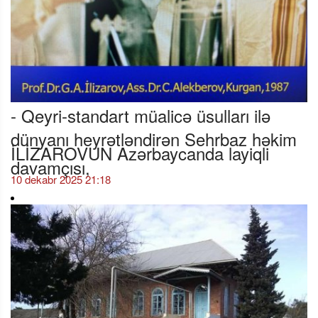
- Qeyri-standart müalicə üsulları ilə
dünyanı heyrətləndirən Sehrbaz həkim
İLİZAROVUN Azərbaycanda layiqli
davamçısı,
10 dekabr 2025 21:18