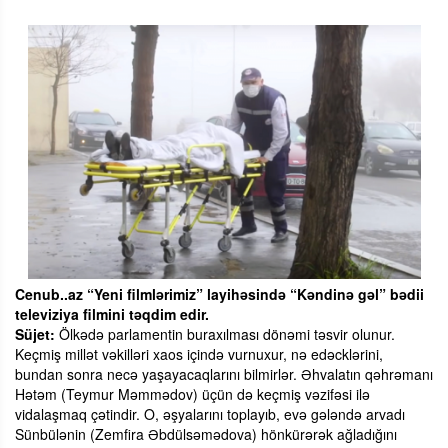
Cenub..az “Yeni filmlərimiz” layihəsində “Kəndinə gəl” bədii
televiziya filmini təqdim edir.
Süjet:
Ölkədə parlamentin buraxılması dönəmi təsvir olunur.
Keçmiş millət vəkilləri xaos içində vurnuxur, nə edəcklərini,
bundan sonra necə yaşayacaqlarını bilmirlər. Əhvalatın qəhrəmanı
Hətəm (Teymur Məmmədov) üçün də keçmiş vəzifəsi ilə
vidalaşmaq çətindir. O, əşyalarını toplayıb, evə gələndə arvadı
Sünbülənin (Zemfira Əbdülsəmədova) hönkürərək ağladığını