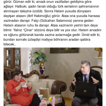
görür. Güman edir ki, arvadı onun vəzifədən getdiyinə görə
ağlayır. Halbuki, qadın fanatı olduğu türk serialının qəhrəmanının
alınmayan taleyinə üzülüb. Sonra Hətəm yuxuda dünyasını
dəyişən atasını (Arif Həkimoğlu) görür. Atası ona yuxuda hansısa
xəzinədən danışır. Falçı (Gülcahan Salamova) yanına gedən
Hətəm atasının ruhu ilə danışır. Atası xəzinənin yeirini tam deyə
bilmir. Yalnız “Çinar” sözünü deyə bilir və yox olur. Hətəm arvadını
və oğlunu götürərək kəndə xəzinə axtarmağa gedir. Ümid edir ki,
bundan sonrakı üzləşdiyi maliyyə böhranını aradan qaldıra
biləcək..