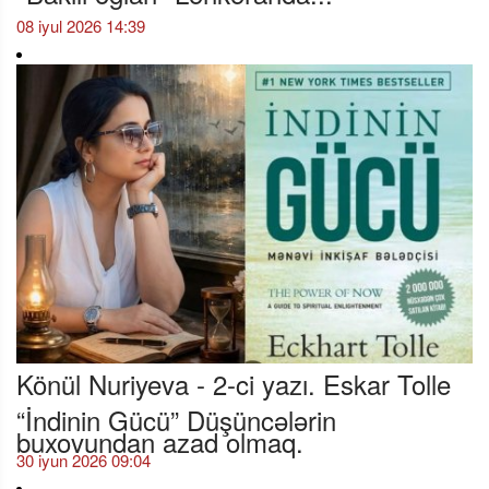
08 iyul 2026 14:39
Könül Nuriyeva - 2-ci yazı. Eskar Tolle
“İndinin Gücü” Düşüncələrin
buxovundan azad olmaq.
30 iyun 2026 09:04