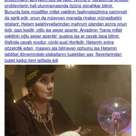
problemlərin həll olunmamasında özünü günahkar bilmir.
Bununla belə müəlliflər millət vəkilinin fəaliyyətsizliyinə cəmiyyəti
də şərik edir, onun da müəyyən mənada riyakar münasibətini
göstərir. Hətəm səlahiyyətlərindən məhrum olandan sonra onun
işığı, qazı kəsilir, oğlu isə əsgər aparılır. Arvadının “hansı millət
vəkilinin oğlu əsgər aparılıb” sualına isə ər cavab tapa bilmir.
Əslində cavab yoxdur, çünki sual ritorikdir. Hətəmin evinə
gözətçilik edən, maaşını ala bilməyən qohumu isə Hətəmin
təbliğat dönəmindəki plakatlarını tualetdən asır, flayerlərindən
tualet kağızı kimi istifadə edi