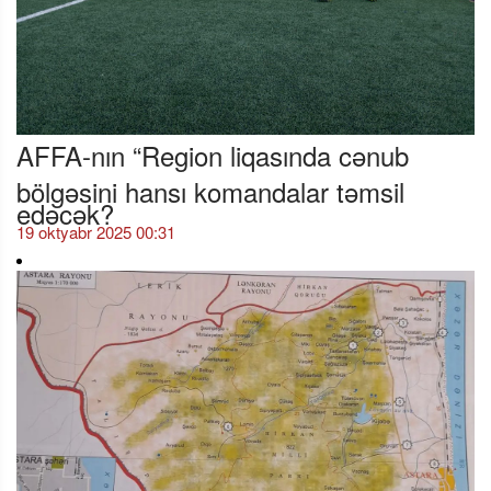
AFFA-nın “Region liqasında cənub
bölgəsini hansı komandalar təmsil
edəcək?
19 oktyabr 2025 00:31