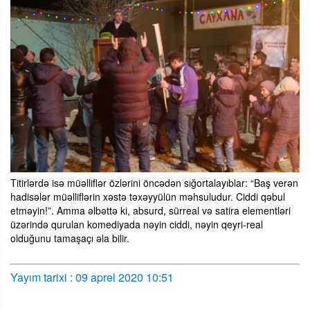
Titirlərdə isə müəlliflər özlərini öncədən sığortalayıblar: “Baş verən
hadisələr müəlliflərin xəstə təxəyyülün məhsuludur. Ciddi qəbul
etməyin!”. Amma əlbəttə ki, absurd, sürreal və satira elementləri
üzərində qurulan komediyada nəyin ciddi, nəyin qeyri-real
olduğunu tamaşaçı əla bilir.
Yayım tarixi : 09 aprel 2020 10:51