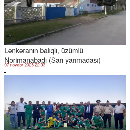
Lənkəranın balıqlı, üzümlü
Nərimanabadı (Sarı yarımadası)
07 noyabr 2025 22:33