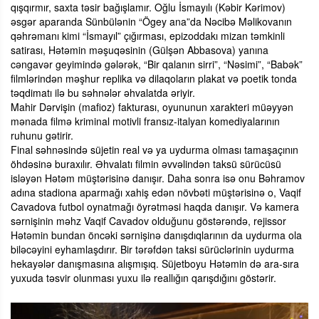
qışqırmır, saxta təsir bağışlamır. Oğlu İsmayılı (Kəbir Kərimov)
əsgər aparanda Sünbülənin “Ögey ana”da Nəcibə Məlikovanın
qəhrəmanı kimi “İsmayıl” çığırması, epizoddakı mizan təmkinli
satirası, Hətəmin məşuqəsinin (Gülşən Abbasova) yanına
cəngavər geyimində gələrək, “Bir qalanın sirri”, “Nəsimi”, “Babək”
filmlərindən məşhur replika və dilaqoların plakat və poetik tonda
təqdimatı ilə bu səhnələr əhvalatda əriyir.
Mahir Dərvişin (mafioz) fakturası, oyununun xarakteri müəyyən
mənada filmə kriminal motivli fransız-italyan komediyalarının
ruhunu gətirir.
Final səhnəsində süjetin real və ya uydurma olması tamaşaçının
öhdəsinə buraxılır. Əhvalatı filmin əvvəlindən taksü sürücüsü
isləyən Hətəm müştərisinə danışır. Daha sonra isə onu Bəhramov
adına stadiona aparmağı xahiş edən növbəti müştərisinə o, Vaqif
Cavadova futbol oynatmağı öyrətməsi haqda danışır. Və kamera
sərnişinin məhz Vaqif Cavadov olduğunu göstərəndə, rejissor
Hətəmin bundan öncəki sərnişinə danışdıqlarının da uydurma ola
biləcəyini eyhamlaşdırır. Bir tərəfdən taksi sürüclərinin uydurma
hekayələr danışmasına alışmışıq. Süjetboyu Hətəmin də ara-sıra
yuxuda təsvir olunması yuxu ilə reallığın qarışdığını göstərir.