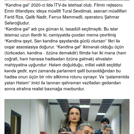
“Kəndinə gəl” 2020-ci ildə İTV-də istehsal olub. Filmin rejissoru
Emin Əfəndiyev, ideya müəllifi Tural Sevdimalı, ssenari müəllifləri
Fərid Rza, Qalib Nadir, Fərrux Məmmədli, operatoru Şahmar
Səfəroğludur.
“Kəndinə gəl” adı çox güman ki, təsadüfi seçilməyib. Bu istər
istəməz uzun illərdir ki, cəmiyyətdə çoxdan memə çevrilmiş
“Kəndinə qayıt, Sən kəndinə qayıdanda güclü olursan” fikri ilə
oxşar assosiasiya doğurur. “Kəndinə gəl” ikimənalı olduğu üçün
(türkcədən, kəndinə - özünə deməkdir) filmdə hər iki məna (həm
coğrafi, həm hansısa hadisədən özünə gəlmək) əhvalatın
mahiyyətinə uyğundur: Hətəm doğulduğu, millət vəkili seçildiyi
kəndə gedir, eyni zamanda parlament qəfil buraxıldığından bu
hadisə onun üçün bir növ silkinmə rolunu oynayır. Və “palamentdə
yatan Hətəm” imici ilə tanınan qəhrəman vəzifədən gedəndən
sonra ətrafına realist baxmağa məcburdur.