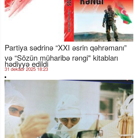
Partiya sədrinə “XXI əsrin qəhrəmanı”
və “Sözün müharibə rəngi" kitabları
hədiyyə edildi
31 dekabr 2025 18:23