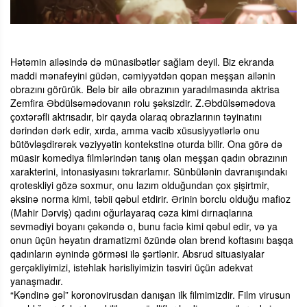
Hətəmin ailəsində də münasibətlər sağlam deyil. Biz ekranda
maddi mənafeyini güdən, cəmiyyətdən qopan meşşan ailənin
obrazını görürük. Belə bir ailə obrazının yaradılmasında aktrisa
Zemfira Əbdülsəmədovanın rolu şəksizdir. Z.Əbdülsəmədova
çoxtərəfli aktrısadır, bir qayda olaraq obrazlarının təyinatını
dərindən dərk edir, xırda, amma vacib xüsusiyyətlərlə onu
bütövləşdirərək vəziyyətin kontekstinə oturda bilir. Ona görə də
müasir komediya filmlərindən tanış olan meşşan qadın obrazının
xarakterini, intonasiyasını təkrarlamır. Sünbülənin davranışındakı
qroteskliyi gözə soxmur, onu lazım olduğundan çox şişirtmir,
əksinə norma kimi, təbii qəbul etdirir. Ərinin borclu olduğu mafioz
(Mahir Dərviş) qadını oğurlayaraq cəza kimi dırnaqlarına
sevmədiyi boyanı çəkəndə o, bunu faciə kimi qəbul edir, və ya
onun üçün həyatın dramatizmi özündə olan brend koftasını başqa
qadınların əynində görməsi ilə şərtlənir. Absrud situasiyalar
gerçəkliyimizi, istehlak hərisliyimizin təsviri üçün adekvat
yanaşmadır.
“Kəndinə gəl” koronovirusdan danışan ilk filmimizdir. Film virusun