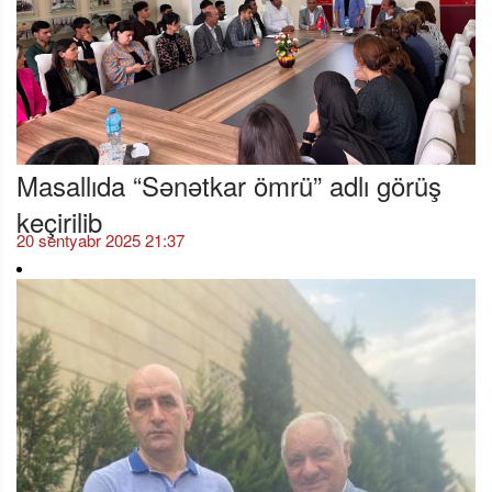
Masallıda “Sənətkar ömrü” adlı görüş
keçirilib
20 sentyabr 2025 21:37