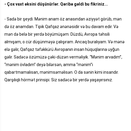
- Çox vaxt əksini düşünürlər. Qəribə gəldi bu fikriniz...
- Sadə bir şeydi. Mənim anam öz anasından əziyyət görüb, mən
də öz anamdan. Tipik Qafqaz ənənəsidir və bu davam edir. Və
mən də belə bir yerdə böyümüşəm. Düzdü, Avropa təhsili
almışam, o cür düşünməyə çalışıram. Ancaq buralıyam. Və mənə
elə gəlir, Qafqaz təfəkkürü Avropanın insan hüquqlarına uyğun
gəlir. Sadəcə özümüzə çəki-düzən verməliyik. “Mənim arvadım”,
“mənim övladım” deyə bilərsən, amma “mənim”i
qabartmamalısan, mənimsəməlisən. O da sənin kimi insandır.
Qarşılıqlı hörmət prinsipi. Siz sadəcə bir yerdə yaşayırsınız.