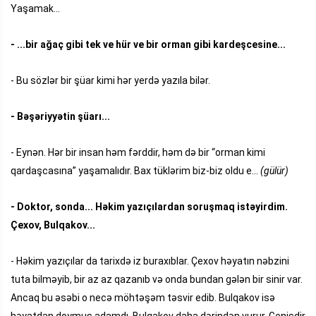
Yaşamak...
- ...bir ağaç gibi tek ve hür ve bir orman gibi kardeşcesine...
- Bu sözlər bir şüar kimi hər yerdə yazıla bilər.
- Bəşəriyyətin şüarı...
- Eynən. Hər bir insan həm fərddir, həm də bir “orman kimi
qardaşcasına” yaşamalıdır. Bax tüklərim biz-biz oldu e...
(gülür)
- Doktor, sonda... Həkim yazıçılardan soruşmaq istəyirdim.
Çexov, Bulqakov...
- Həkim yazıçılar da tarixdə iz buraxıblar. Çexov həyatın nəbzini
tuta bilməyib, bir az az qazanıb və onda bundan gələn bir sinir var.
Ancaq bu əsəbi o necə möhtəşəm təsvir edib. Bulqakov isə
həyatdan doymuş adamdı. Bulqakov daha dərindən vurur. Genişdir