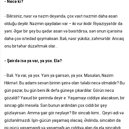
- Necə ki?
- Bilirsiniz, nəsr və nəzm deyəndə, çox vaxt nəzmin daha asan
olduğu deyilir. Nəzmin qaydaları var – iki vur ikidir. Riyaziyyatdır da
yəni. Əgər bir şey bu qədər asan və bəsitdirsə, sən onun içərisinə
daha çox istedad qoymalısan. Bəli, nəsr yükdür, zəhmətdir. Ancaq
onu birtəhər düzəltmək olar...
- Şeirdə isə ya var, ya yox. Elə?
- Bəli. Ya var, ya yox. Yəni ya şairsən, ya yox. Məsələn, Nazim
Hikmət. Bu adamı sevən birinin şeirə olan tələbi necə olmalıdır? Bu
gün pazar, bu gün beni ilk defa güneşe çıkardılar. Görün necə
gözəldi? Yaxud bir şeirində deyir e. Yaşamayı ciddiye alacaksın, bir
sincap gibi mesela. Sən bunun ardından çox ciddi bir şey
gözləyirsən. Amma şair gör neyləyir? Bir sincab kimi... Qeyri-adi və
gözlənilməzdi. İşin-gücün yaşamaq olacaq. Əslində, sincabın da
işi-gücü yaşamaqdı və yaşamağı ən ciddiyə alan da elə sincabdı.