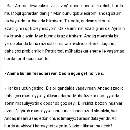
- Bəli. Amma deyəcəksiniz ki, öz oğullarını sünnət elətdirib, burda
müstəqil qərardan danışır. Mən bunu qəbul edirəm, ancaq özüm
də həyatda tətbiq edə bilmirəm. Tutaq ki, qadının seksual
azadlığının qəti əleyhinəyəm. Öz xanımımın azadlığının da. Ayrılsın,
nə istəyir eləsin. Mən buna etiraz etmirəm. Ancaq mənimlə bir
yerdə olanda buna razı ola bilmərəm. Əslində, liberal düşüncə
daha çox problemlidir. Patriarxal, mühafizəkar ənənə ilə yaşamaq
hər iki tərəf üçün bəsitdi.
- Amma bunun fəsadları var. Qadın üçün çətindi və s.
- Hər kəs üçün çətindi. Elə bil qandalda yaşayırsan. Ancaq azadlıq
daha çox məsuliyyət yükləyir adama. Mühafizəkar cəmiyyətdə
sənin məsuliyyətin o qədər də çox deyil. Bilirsiniz, bəzən insanlar
azadlığı görüb məsuliyyəti unudurlar. İnsan azad olmalıdır, bəli.
Ancaq insanı azad edən onu ictimaiyyət arasındakı yeridir. Və
burda ədəbiyyat köməyimizə çatır. Nazim Hikmət nə deyir?