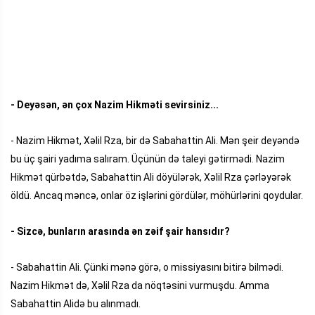
- Deyəsən, ən çox Nazim Hikməti sevirsiniz...
- Nazim Hikmət, Xəlil Rza, bir də Sabahattin Ali. Mən şeir deyəndə
bu üç şairi yadıma salıram. Üçünün də taleyi gətirmədi. Nazim
Hikmət qürbətdə, Sabahattin Ali döyülərək, Xəlil Rza çərləyərək
öldü. Ancaq məncə, onlar öz işlərini gördülər, möhürlərini qoydular.
- Sizcə, bunların arasında ən zəif şair hansıdır?
- Sabahattin Ali. Çünki mənə görə, o missiyasını bitirə bilmədi.
Nazim Hikmət də, Xəlil Rza da nöqtəsini vurmuşdu. Amma
Sabahattin Alidə bu alınmadı.