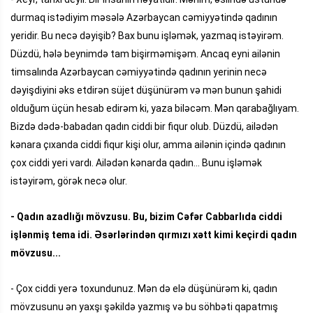
durmaq istədiyim məsələ Azərbaycan cəmiyyətində qadının
yeridir. Bu necə dəyişib? Bax bunu işləmək, yazmaq istəyirəm.
Düzdü, hələ beynimdə tam bişirməmişəm. Ancaq eyni ailənin
timsalında Azərbaycan cəmiyyətində qadının yerinin necə
dəyişdiyini əks etdirən süjet düşünürəm və mən bunun şahidi
olduğum üçün hesab edirəm ki, yaza biləcəm. Mən qarabağlıyam.
Bizdə dədə-babadan qadın ciddi bir fiqur olub. Düzdü, ailədən
kənara çıxanda ciddi fiqur kişi olur, amma ailənin içində qadının
çox ciddi yeri vardı. Ailədən kənarda qadın... Bunu işləmək
istəyirəm, görək necə olur.
- Qadın azadlığı mövzusu. Bu, bizim Cəfər Cabbarlıda ciddi
işlənmiş tema idi. Əsərlərindən qırmızı xətt kimi keçirdi qadın
mövzusu...
- Çox ciddi yerə toxundunuz. Mən də elə düşünürəm ki, qadın
mövzusunu ən yaxşı şəkildə yazmış və bu söhbəti qapatmış