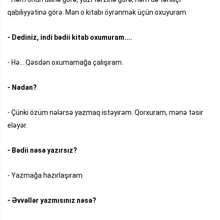
qabiliyyətinə görə. Mən o kitabı öyrənmək üçün oxuyuram.
- Dediniz, indi bədii kitab oxumuram....
- Hə... Qəsdən oxumamağa çalışıram.
- Nədən?
- Çünki özüm nələrsə yazmaq istəyirəm. Qorxuram, mənə təsir
eləyər.
- Bədii nəsə yazırsız?
- Yazmağa hazırlaşıram.
- Əvvəllər yazmısınız nəsə?