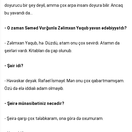
doyurucu bir şey deyil, amma çox arpa insanı doyura bilir. Ancaq
bu yavandı da...
- O zaman Səməd Vurğunla Zəlimxan Yaqub yavan ədəbiyyatdı?
- Zəlimxan Yaqub, hə. Düzdü, atam onu çox sevirdi. Atamın da
şeirləri vardı. Kitabları da çap olunub.
- Şair idi?
- Həvəskar deyək. Rafael İsmayıl. Mən onu çox qabartmamışam.
Özü də elə iddialı adam olmayıb.
- Şeirə münasibətiniz necədir?
- Şeirə qarşı çox tələbkaram, ona görə də oxumuram.