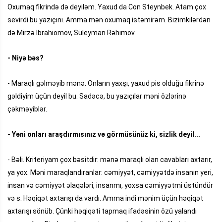
Oxumaq fikrində də deyiləm. Yaxud da Con Steynbek. Atam çox
sevirdi bu yazıçını. Amma mən oxumaq istəmirəm. Bizimkilərdən
də Mirzə İbrahiomov, Süleyman Rəhimov.
- Niyə bəs?
- Maraqlı gəlməyib mənə. Onların yaxşı, yaxud pis olduğu fikrinə
gəldiyim üçün deyil bu. Sadəcə, bu yazıçılar məni özlərinə
çəkməyiblər.
- Yəni onları araşdırmısınız və görmüsünüz ki, sizlik deyil...
- Bəli. Kriteriyam çox bəsitdir: mənə maraqlı olan cavabları axtarır,
ya yox. Məni maraqlandıranlar: cəmiyyət, cəmiyyətdə insanın yeri,
insan və cəmiyyət əlaqələri, insanmı, yoxsa cəmiyyətmi üstündür
və s. Həqiqət axtarışı da vardı. Amma indi mənim üçün həqiqət
axtarışı sönüb. Çünki həqiqəti tapmaq ifadəsinin özü yalandı