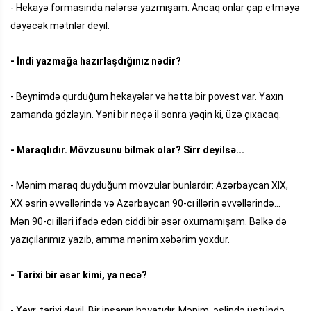
- Hekayə formasında nələrsə yazmışam. Ancaq onlar çap etməyə
dəyəcək mətnlər deyil.
- İndi yazmağa hazırlaşdığınız nədir?
- Beynimdə qurduğum hekayələr və hətta bir povest var. Yaxın
zamanda gözləyin. Yəni bir neçə il sonra yəqin ki, üzə çıxacaq.
- Maraqlıdır. Mövzusunu bilmək olar? Sirr deyilsə...
- Mənim maraq duyduğum mövzular bunlardır: Azərbaycan XIX,
XX əsrin əvvəllərində və Azərbaycan 90-cı illərin əvvəllərində...
Mən 90-cı illəri ifadə edən ciddi bir əsər oxumamışam. Bəlkə də
yazıçılarımız yazıb, amma mənim xəbərim yoxdur.
- Tarixi bir əsər kimi, ya necə?
- Xeyr, tarixi deyil. Bir insanın həyatıdır. Mənim, əslində üstündə