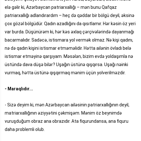
elə gəlir ki, Azərbaycan patriarxallığı – mən bunu Qafqaz
patriarxallığı adlandırardım – heç də qəddar bir bölgü deyil, əksinə
çox gözəl bölgüdür. Qadın azadlığını da qısıtlamır. Hər kəsin öz yeri
var burda. Düşünürəm ki, hər kəs əxlaq çərçivələrində dayanmağı
bacarmalıdır. Sadəcə, istismara yol vermək olmaz. Nə kişi qadını,
nə də qadın kişini istismar etməməlidir. Hətta ailənin övladı belə
istismar etməyinə qarşıyam. Məsələn, bizim evdə yoldaşımla nə
üstündə dava düşə bilər? Uşağın üstünə qışqırsa. Uşağı nəinki
vurmaq, hətta üstünə qışqırmaq mənim üçün yolverilməzdir.
- Maraqlıdır...
- Sizə deyim ki, mən Azərbaycan ailəsinin patriarxallığının deyil,
matriarxallığının əziyyətini çəkmişəm. Mənim öz beynimdə
vuruşduğum obraz ana obrazıdır. Ata fiqurundansa, ana fiquru
daha problemli olub.