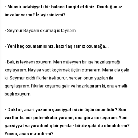
- Müasir ədəbiyyatı bir balaca tənqid etdiniz. Oxuduğunuz
imzalar varmı? İzləyirsinizmi?
- Seymur Baycanı oxumaq istəyirəm.
- Yəni heç oxumamısınız, hazırlaşırsınız oxumağa...
- Bəli, istəyirəm oxuyam. Mən müəyyən bir işə hazırlaşmağı
xoşlayıram. Nəyisə vaxt keçirmək üçün etmərəm. Mənə elə gəlir
ki, Seymur ciddi fikirlər irəli sürür, hərdən onun yazıları ilə
qarşılaşıram. Fikirlər xoşuma gəlir və hazırlaşıram ki, onu əməlli-
başlı oxuyum.
- Doktor, əsəri yazanın şəxsiyyəti sizin üçün önəmlidir? Son
vaxtlar bu cür polemikalar yaranır, ona görə soruşuram. Yəni
şəxsiyyət və yaradıcılıq bir yerdə - bütöv şəkildə olmalıdırmı?
Yoxsa, əsas mətndirmi?