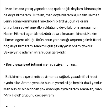
- Mən kiməsə yarlıq yapışdıracaq qədər ağıllı deyiləm. Kiməsə pis
də deyə bilmərəm. Tutalım, mən deyə bilərəm ki, Nazim Hikmət
Lenin adına kommunist məktəbini bitirdiyi üçün və oranı
bitirənlərin sovet agentləri olduğunu deyə bilərəm, ancaq mən
Nazim Hikmət agentdir sözünü deyə bilmərəm. İkincisi, Nazim
Hikmət agent olduğu üçün onun yaradıcılığı xoşuma gəlmir fikrini
heç deyə bilmərəm. Mənim üçün şəxsiyyətin önəmi yoxdur.
Şəxsiyyət o adamın ətrafı üçün gərəklidir.
- Bəs o şəxsiyyət ictimai mənada ziyanlıdırsa...
- Bəli, kiminsə şəxsi mövqeyi məndə rəğbət, yaxud nifrət hissi
oyada bilər. Amma yenə də bunun yaradıcılığa heç bir dəxli yoxdur.
Mən bunları bir-birindən çox asanlıqla ayıra bilirəm. Məsələn, mən
“Pink Floyd” qrupunu çox sevirəm.