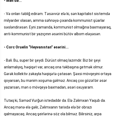
- Mən də...
- Və onları təbliğ edirəm. Təsəvvür elə ki, sən kapitalist sistemdə
milyarder olasan, amma səhnəyə çıxanda kommunist şüarlar
səsləndirəsən. Eyni zamanda, kommunist olmağına baxmayaraq,
anti-kommunist bir yazıçının əsərini bütöv albom eləyəsən.
- Corc Oruelin “Heyvanıstan” əsərini...
- Bəli. Bu, super bir şeydi. Dürüst olmaq lazımdır. Biz bir şeyi
anlamalıyıq, həqiqət var, ancaq ona təkbaşına getmək olmur.
Gərək kollektiv zəkayla həqiqətə çatasan. Şəxsi mövqeyini ortaya
qoyarsan, bu mənim xoşuma gəlməz. Ancaq çox gözəl bir əsər
yazarsan, mən o mövqeyə baxmadan, əsəri oxuyaram.
Tutaq ki, Səməd Vurğun istedaddır da. Elə Zəlimxan Yaqub da.
Ancaq mənə elə gəlir, Zəlimxanın tarixdə elə bir obrazı
qalmayacaq. Ancaq şeirlərinə söz ola bilməz. Bilirsiniz, arpa