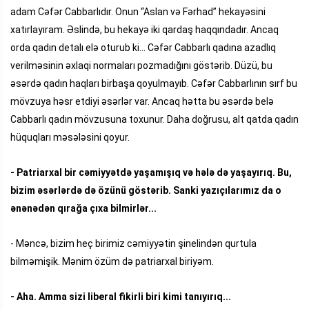
adam Cəfər Cabbarlıdır. Onun “Aslan və Fərhad” hekayəsini
xatırlayıram. Əslində, bu hekayə iki qardaş haqqındadır. Ancaq
orda qadın detalı elə oturub ki... Cəfər Cabbarlı qadına azadlıq
verilməsinin əxlaqi normaları pozmadığını göstərib. Düzü, bu
əsərdə qadın haqları birbaşa qoyulmayıb. Cəfər Cabbarlının sırf bu
mövzuya həsr etdiyi əsərlər var. Ancaq hətta bu əsərdə belə
Cabbarlı qadın mövzusuna toxunur. Daha doğrusu, alt qatda qadın
hüquqları məsələsini qoyur.
- Patriarxal bir cəmiyyətdə yaşamışıq və hələ də yaşayırıq. Bu,
bizim əsərlərdə də özünü göstərib. Sanki yazıçılarımız da o
ənənədən qırağa çıxa bilmirlər...
- Məncə, bizim heç birimiz cəmiyyətin şinelindən qurtula
bilməmişik. Mənim özüm də patriarxal biriyəm.
- Aha. Amma sizi liberal fikirli biri kimi tanıyırıq...