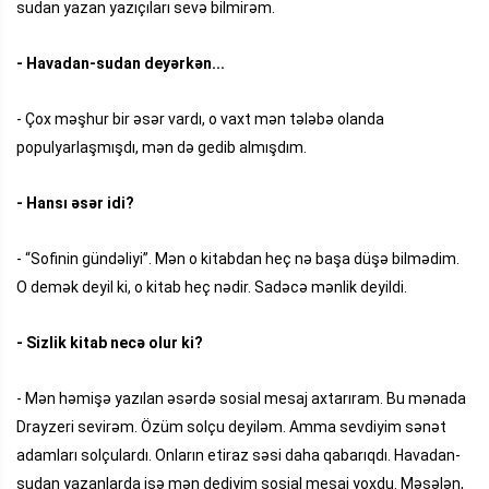
sudan yazan yazıçıları sevə bilmirəm.
- Havadan-sudan deyərkən...
- Çox məşhur bir əsər vardı, o vaxt mən tələbə olanda
populyarlaşmışdı, mən də gedib almışdım.
- Hansı əsər idi?
- “Sofinin gündəliyi”. Mən o kitabdan heç nə başa düşə bilmədim.
O demək deyil ki, o kitab heç nədir. Sadəcə mənlik deyildi.
- Sizlik kitab necə olur ki?
- Mən həmişə yazılan əsərdə sosial mesaj axtarıram. Bu mənada
Drayzeri sevirəm. Özüm solçu deyiləm. Amma sevdiyim sənət
adamları solçulardı. Onların etiraz səsi daha qabarıqdı. Havadan-
sudan yazanlarda isə mən dediyim sosial mesaj yoxdu. Məsələn,