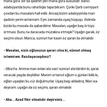
mənə görə. Bir də qadının yeri mənə görə xüsusidir. Xarici
ədəbiyyatda bunu rahatlıqla tapa bilirəm. Çünki Qərb cəmiyyəti
çoxdan bu məsələni həll edib. Ancaq bizim ədəbiyyatda mən
qadının yerini axtarıram. Eyni zamanda uşaq hüququ. Əslində
bizdə bu məsələ də qabardılmır. Məsələn, uşağın baş örtüyü
örtməsi. Bunu nə dərəcədə müzakirə etmişik? Uşağın gərək, öz
seçimi olsun. Məncə, sünnət hər kəsin öz qərarı ilə olmalıdır.
- Məsələn, sizin oğlunuzun qərarı olsa ki, sünnət olmaq
istəmirəm. Razılaşacaqdınız?
- Əlbəttə. Amma mən onları elə vaxt sünnət elətdirdim ki, qərar
verəcək yaşda deyildilər. Mənim ortancıl oğlum o günləri bilib ki,
oğlan uşaqları bu cür doğulmurlar. Uşaq başı aldadırıq. Mən isə
deyirəm: uşağın da öz seçimi, qərarı olmalıdır.
- Aha... Azad fikir olmalıdır deyirsiniz...