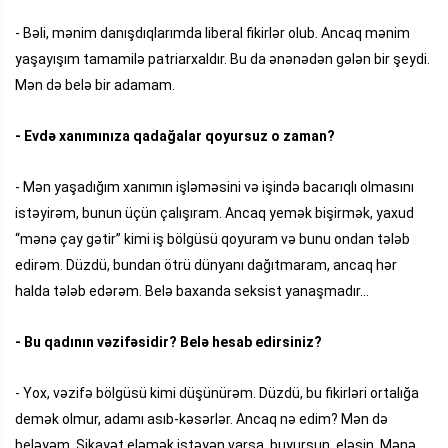
- Bəli, mənim danışdıqlarımda liberal fikirlər olub. Ancaq mənim
yaşayışım tamamilə patriarxaldır. Bu da ənənədən gələn bir şeydi.
Mən də belə bir adamam.
- Evdə xanımınıza qadağalar qoyursuz o zaman?
- Mən yaşadığım xanımın işləməsini və işində bacarıqlı olmasını
istəyirəm, bunun üçün çalışıram. Ancaq yemək bişirmək, yaxud
“mənə çay gətir” kimi iş bölgüsü qoyuram və bunu ondan tələb
edirəm. Düzdü, bundan ötrü dünyanı dağıtmaram, ancaq hər
halda tələb edərəm. Belə baxanda seksist yanaşmadır...
- Bu qadının vəzifəsidir? Belə hesab edirsiniz?
- Yox, vəzifə bölgüsü kimi düşünürəm. Düzdü, bu fikirləri ortalığa
demək olmur, adamı asıb-kəsərlər. Ancaq nə edim? Mən də
beləyəm. Şikayət eləmək istəyən varsa, buyursun, eləsin. Mənə