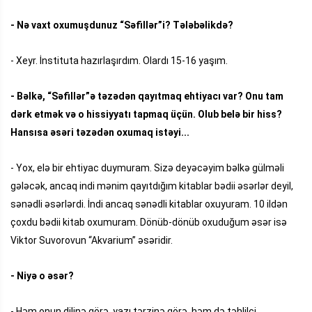
- Nə vaxt oxumuşdunuz “Səfillər”i? Tələbəlikdə?
- Xeyr. İnstituta hazırlaşırdım. Olardı 15-16 yaşım.
- Bəlkə, “Səfillər”ə təzədən qayıtmaq ehtiyacı var? Onu tam
dərk etmək və o hissiyyatı tapmaq üçün. Olub belə bir hiss?
Hansısa əsəri təzədən oxumaq istəyi...
- Yox, elə bir ehtiyac duymuram. Sizə deyəcəyim bəlkə gülməli
gələcək, ancaq indi mənim qayıtdığım kitablar bədii əsərlər deyil,
sənədli əsərlərdi. İndi ancaq sənədli kitablar oxuyuram. 10 ildən
çoxdu bədii kitab oxumuram. Dönüb-dönüb oxuduğum əsər isə
Viktor Suvorovun “Akvarium” əsəridir.
- Niyə o əsər?
- Həm onun dilinə görə, yazı tərzinə görə, həm də təhlilçi