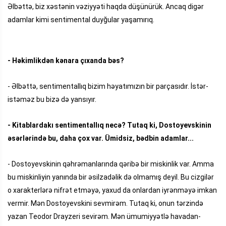
Əlbəttə, biz xəstənin vəziyyəti haqda düşünürük. Ancaq digər
adamlar kimi sentimental duyğular yaşamırıq.
- Həkimlikdən kənara çıxanda bəs?
- Əlbəttə, sentimentallıq bizim həyatımızın bir parçasıdır. İstər-
istəməz bu bizə də yansıyır.
- Kitablardakı sentimentallıq necə? Tutaq ki, Dostoyevskinin
əsərlərində bu, daha çox var. Ümidsiz, bədbin adamlar...
- Dostoyevskinin qəhrəmanlarında qəribə bir miskinlik var. Amma
bu miskinliyin yanında bir əsilzadəlik də olmamış deyil. Bu cizgilər
o xarakterlərə nifrət etməyə, yaxud da onlardan iyrənməyə imkan
vermir. Mən Dostoyevskini sevmirəm. Tutaq ki, onun tərzində
yazan Teodor Drayzeri sevirəm. Mən ümumiyyətlə havadan-