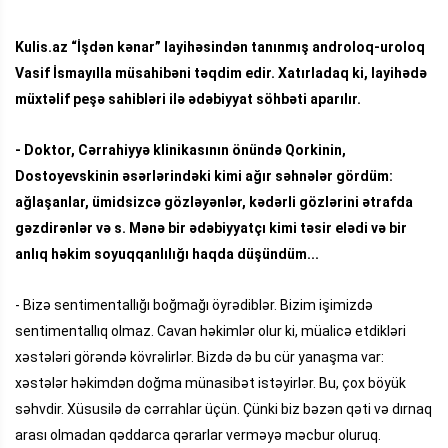
Kulis.az “İşdən kənar” layihəsindən tanınmış androloq-uroloq
Vasif İsmayılla müsahibəni təqdim edir. Xatırladaq ki, layihədə
müxtəlif peşə sahibləri ilə ədəbiyyat söhbəti aparılır.
- Doktor, Cərrahiyyə klinikasının önündə Qorkinin,
Dostoyevskinin əsərlərindəki kimi ağır səhnələr gördüm:
ağlaşanlar, ümidsizcə gözləyənlər, kədərli gözlərini ətrafda
gəzdirənlər və s. Mənə bir ədəbiyyatçı kimi təsir elədi və bir
anlıq həkim soyuqqanlılığı haqda düşündüm...
- Bizə sentimentallığı boğmağı öyrədiblər. Bizim işimizdə
sentimentallıq olmaz. Cavan həkimlər olur ki, müalicə etdikləri
xəstələri görəndə kövrəlirlər. Bizdə də bu cür yanaşma var:
xəstələr həkimdən doğma münasibət istəyirlər. Bu, çox böyük
səhvdir. Xüsusilə də cərrahlar üçün. Çünki biz bəzən qəti və dırnaq
arası olmadan qəddarca qərarlar verməyə məcbur oluruq.