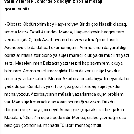
varmı? Hansı ki, onlarda o dediyiniz sosial mesajı
görmüsünüz....
- Əlbəttə. Əbdürrəhim bəy Haqverdiyev. Bir də çox klassik olacaq,
amma Mirzə Fətəli Axundov. Məncə, Haqverdiyevin haqqını tam
verməmişik. O, tipik Azərbaycan obrazı yaratmağın ustasıdır.
Axundovu elə də dəhşət oxumamışam. Amma onun da yaratdığı
obrazlar misilsizdir. Sənə ya süjet maraqlı olur, ya da müəllifin yazı
tərzi. Məsələn, mən Balzakın yazı tərzini heç sevmirəm, oxuya
bilmirəm. Amma süjeti maraqlıdır. Eləsi də var ki, süjet yoxdur,
amma yazı tərzi əladır. Müasir Azərbaycan ədəbiyyatı deyəndə bu
yada düşür. Cümlələr, yazı tərzi çox gözəl, ancaq süjet yoxdur,
məna yoxdur. Azərbaycanın müasir yazarlarında süjet problemi
var. Mən süjeti maraqlı olan əsəri oxumağı sevirəm. Düzdü,
dünyada süjet sayı çox deyil. Ancaq yazıçı gərək ora duz qatsın.
Məsələn, “Ölülər”in süjeti şedevrdir. Məncə, dialoq yazmağın özü
belə çox çətindir. Bu mənada “Ölülər” möhtəşəmdir.