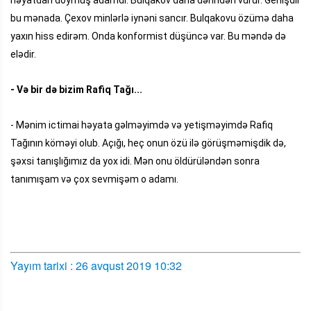
bu mənada. Çexov minlərlə iynəni sancır. Bulqakovu özümə daha
yaxın hiss edirəm. Onda konformist düşüncə var. Bu məndə də
elədir.
- Və bir də bizim Rafiq Tağı...
- Mənim ictimai həyata gəlməyimdə və yetişməyimdə Rafiq
Tağının köməyi olub. Açığı, heç onun özü ilə görüşməmişdik də,
şəxsi tanışlığımız da yox idi. Mən onu öldürüləndən sonra
tanımışam və çox sevmişəm o adamı.
Yayım tarixi : 26 avqust 2019 10:32