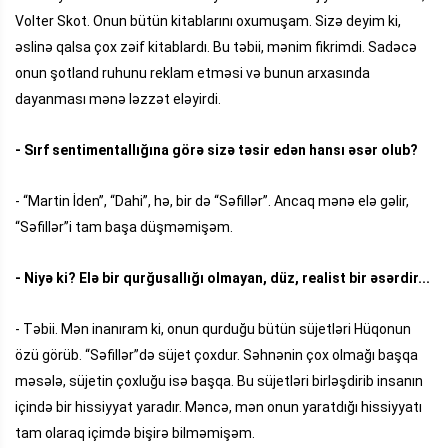
Volter Skot. Onun bütün kitablarını oxumuşam. Sizə deyim ki,
əslinə qalsa çox zəif kitablardı. Bu təbii, mənim fikrimdi. Sadəcə
onun şotland ruhunu reklam etməsi və bunun arxasında
dayanması mənə ləzzət eləyirdi.
- Sırf sentimentallığına görə sizə təsir edən hansı əsər olub?
- “Martin İden”, “Dahi”, hə, bir də “Səfillər”. Ancaq mənə elə gəlir,
“Səfillər”i tam başa düşməmişəm.
- Niyə ki? Elə bir qurğusallığı olmayan, düz, realist bir əsərdir...
- Təbii. Mən inanıram ki, onun qurduğu bütün süjetləri Hüqonun
özü görüb. “Səfillər”də süjet çoxdur. Səhnənin çox olmağı başqa
məsələ, süjetin çoxluğu isə başqa. Bu süjetləri birləşdirib insanın
içində bir hissiyyat yaradır. Məncə, mən onun yaratdığı hissiyyatı
tam olaraq içimdə bişirə bilməmişəm.