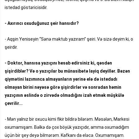
istedad göstəricisidir.
- Axırıncı oxuduğunuz şeir hansıdır?
- Aqşin Yeniseyin “Sənə məktub yazıram” şeiri. Və sizə deyim ki, o
şeirdir.
- Doktor, hansısa yazıçını hesab edirsiniz ki, qəsdən
şişirdiblər? Və o yazıçılar bu münasibətə layiq deyillər. Bəzən
qiymətini lazımınca almayanların yerinə elə də istedadı
olmayan birini nəyəsə görə şişirdirlər və sonradan həmin
yazıçının əslində o zirvədə olmadığını izah etmək müşkülə
çevrilir...
- Mən yalnız bir oxucu kimi fikir bildirə bilərəm. Məsələn, Markesi
oxumamışam. Bəlkə də çox böyük yazıçıdır, amma oxumadığım
üçün bir şey deyə bilmərəm. Kafkanı da eləcə. Oxumamışam.