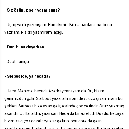
- Siz özünüz şeir yazmısınız?
- Uşaq vaxtı yazmışam. Hamı kimi... Bir də hərdən ona-buna
yazıram. Pis də yazmıram, açığı.
- Ona-buna deyərkən...
- Dost-tanışa...
- Sərbəstdə, ya hecada?
- Heca. Mənimki hecadı. Azərbaycanlıyam da. Bu, bizim
genimizdən gəlir. Sərbəst yaza bilmirəm deyə üzə çıxarmıram bu
şeirləri. Sərbəst bizə asan gəlir, əslində çox çətindir. Əruz yazmaq
asandır. Qəlibi bildin, yazırsan. Heca da bir az elədi. Düzdü, hecaya
bizim xalq çox gözəl tryuklar gətirib, ona görə də gəlin
aşağılamayaq. Dodaqdəyməz, təcnis, qoşma və s. Bu bizim xalqın