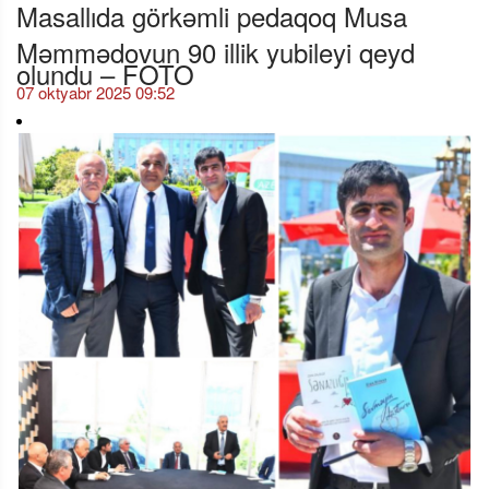
Masallıda görkəmli pedaqoq Musa
Məmmədovun 90 illik yubileyi qeyd
olundu – FOTO
07 oktyabr 2025 09:52