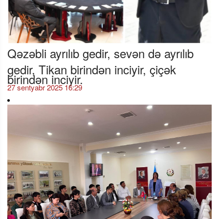
Qəzəbli ayrılıb gedir, sevən də ayrılıb
gedir, Tikan birindən inciyir, çiçək
birindən inciyir.
27 sentyabr 2025 16:29