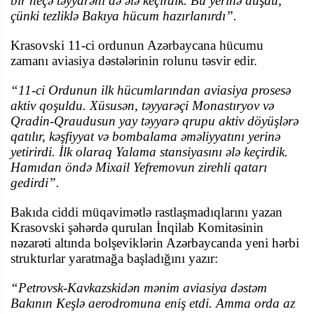
bir neçə təyyarəni də ələ keçirdik. Bu yerinə düşdü,
çünki tezliklə Bakıya hücum hazırlanırdı”.
Krasovski 11-ci ordunun Azərbaycana hücumu
zamanı aviasiya dəstələrinin rolunu təsvir edir.
“11-ci Ordunun ilk hücumlarından aviasiya prosesə
aktiv qoşuldu. Xüsusən, təyyarəçi Monastıryov və
Qradin-Qraudusun yay təyyarə qrupu aktiv döyüşlərə
qatılır, kəşfiyyat və bombalama əməliyyatını yerinə
yetirirdi. İlk olaraq Yalama stansiyasını ələ keçirdik.
Hamıdan öndə Mixail Yefremovun zirehli qatarı
gedirdi”.
Bakıda ciddi müqavimətlə rastlaşmadıqlarını yazan
Krasovski şəhərdə qurulan İnqilab Komitəsinin
nəzarəti altında bolşeviklərin Azərbaycanda yeni hərbi
strukturlar yaratmağa başladığını yazır:
“Petrovsk-Kavkazskidən mənim aviasiya dəstəm
Bakının Keşlə aerodromuna eniş etdi. Amma orda az