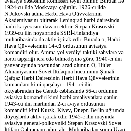
aviasiya dəstəsinin komissarı təyin olunur. Burdan isə
1924-cü ildə Moskvaya çağırılır. 1926-cı ildə
N.Jukovski adına Hərbi Hava Qüvvələrinin
Akademiyasını bitirərək Leninqrad hərbi dairəsində
hərbi karyerasını davam etdirir. Stepan Krasovski
1939-cu ilin noyabrında SSRİ-Finlandiya
müharibəsində də aktiv iştirak edir. Burada o, Hərbi
Hava Qüvvələrinin
14-cü ordusunun aviasiya
komandiri olur. Amma yol verdiyi taktiki səhvlərə və
hərbi tapşırığı icra edə bilmədiyinə görə, 1940-cı ilin
yanvar ayında postundan azad olunur. O, Hitler
Almaniyasının Sovet İttifaqına hücumunu Şimali
Qafqaz Hərbi Dairəısinin Hərbi Hava Qüvvələırinin
komandanı kimi qarşılayır. 1941-ci ilin
oktyabrından
isə
Cənub cəbhəsində 56-cı ordunun
aviasiya komandiri kimi hərbi əməliyyatlara qatılır.
1943-cü ilin martından 2-ci aviya ordusunun
komandiri kimi Kursk, Kiyev, Dnepr, Berlin uğrunda
döyüşlərdə aktiv iştirak edir. 1945-c ilin mayında
aviasiya general-polkovniki Stepan Krasovski Sovet
İttifaqı Qəhrəmanı adını alır. Müharibədən sonra Uzaq