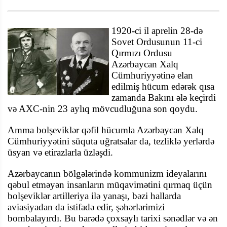
1920-ci il aprelin 28-də
Sovet Ordusunun 11-ci
Qırmızı Ordusu
Azərbaycan Xalq
Cümhuriyyətinə elan
edilmiş hücum edərək qısa
zamanda Bakını ələ keçirdi
və AXC-nin 23 aylıq mövcudluğuna son qoydu.
Amma bolşeviklər qəfil hücumla Azərbaycan Xalq
Cümhuriyyətini süquta uğratsalar da, tezliklə yerlərdə
üsyan və etirazlarla üzləşdi.
Azərbaycanın bölgələrində kommunizm ideyalarını
qəbul etməyən insanların müqavimətini qırmaq üçün
bolşeviklər artilleriya ilə yanaşı, bəzi hallarda
aviasiyadan da istifadə edir, şəhərlərimizi
bombalayırdı. Bu barədə çoxsaylı tarixi sənədlər və ən