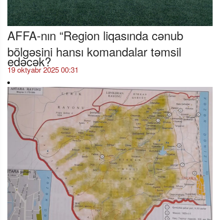
AFFA-nın “Region liqasında cənub
bölgəsini hansı komandalar təmsil
edəcək?
19 oktyabr 2025 00:31