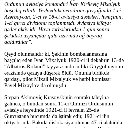
Ordunun aviasiya komandiri İvan Kirileviç Mixalyuk
başçılıq edirdi. Yevlaxdakı aerodrom qovşağında 1-ci
Azərbaycan, 2-ci və 18-ci aviasiya dəstələri, həmçinin,
1-ci qırıcı divizionu toplanmışdı. Aviasiya kifayət
qədər aktiv idi. Hava zərbələrindən 1 gün sonra
Şəkidəki üsyançılar qala üzərində ağ bayraq
qaldırdılar”.
Qeyd olunmalıdır ki, Şəkinin bombalanmasına
başçılıq edən İvan Mixalyuk 1920-ci il dekabrın 13-də
“Albatros-Roland” təyyarəsində indiki Göygöl rayonu
ərazisində qəzaya düşərək öldü. Onunla birlikdə
qardaşı, pilot Mixail Mixalyuk və hərbi komissar
Pavel Mixaylov da ölmüşdü.
Stepan Akimoviç Krasovskinin sonrakı taleyinə
gəlincə, o bundan sonra 11-ci Qırmızı Ordusunun
aviasiya heyətində 1921-ci il fevralın 25-də
Gürcüstana hücumda da iştirak edir, 1921-ci ilin
oktyabrında Bakıda dislokasiya olunan 47-ci əlahiddə