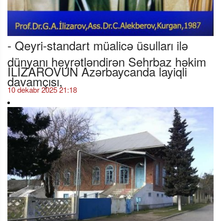
- Qeyri-standart müalicə üsulları ilə
dünyanı heyrətləndirən Sehrbaz həkim
İLİZAROVUN Azərbaycanda layiqli
davamçısı,
10 dekabr 2025 21:18