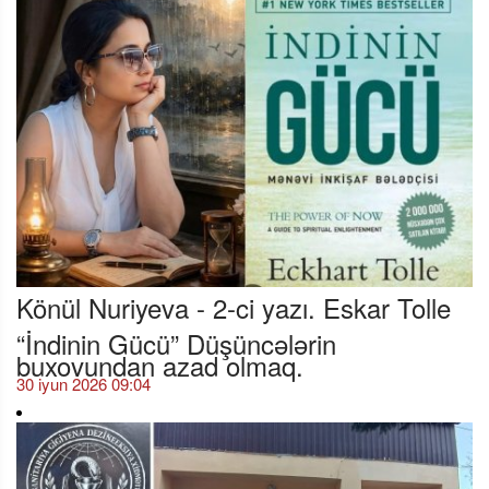
Könül Nuriyeva - 2-ci yazı. Eskar Tolle
“İndinin Gücü” Düşüncələrin
buxovundan azad olmaq.
30 iyun 2026 09:04