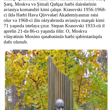
Şərq, Moskva və Şimali Qafqaz hərbi dairələrinin
aviasiya komandiri
kimi
çalış
ır.
Krasovski 1956-1968-
ci ildə Hərbi Hava Qüvvələri Akademiyasının rəisi
olur
və
1968-ci ilin oktyabrında aviasiya marşalı
kimi
71 yaşında
istefaya çıxır. Stepan Krasovski 1933-cü il
aprelin 21-də 86-cı yaşında ölür. O, Mos
k
va
vilayətinin Monino qəsəbəsində hərbi qəbirstanlıqda
dəfn olunub.