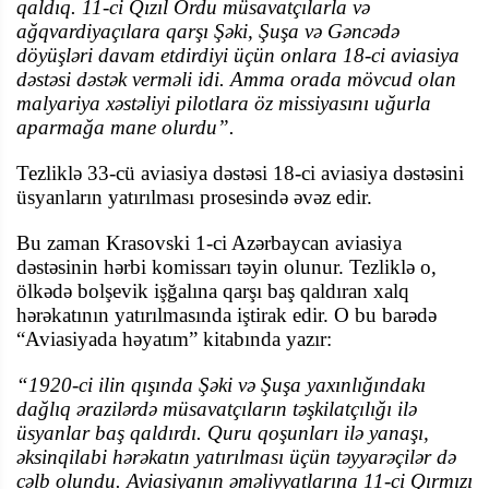
qaldıq. 11-ci Qızıl Ordu müsavatçılarla və
ağqvardiyaçılara qarşı Şəki, Şuşa və Gəncədə
döyüşləri davam etdirdiyi üçün onlara 18-ci aviasiya
dəstəsi dəstək verməli idi. Amma orada mövcud olan
malyariya xəstəliyi pilotlara öz missiyasını uğurla
aparmağa mane olurdu”.
Tezliklə 33-cü aviasiya dəstəsi 18-ci aviasiya dəstəsini
üsyanların yatırılması prosesində əvəz edir.
Bu zaman Krasovski 1-ci Azərbaycan aviasiya
dəstəsinin hərbi komissarı təyin olunur. Tezliklə o,
ölkədə bolşevik işğalına qarşı baş qaldıran xalq
hərəkatının yatırılmasında iştirak edir. O bu barədə
“Aviasiyada həyatım” kitabında yazır:
“1920-ci ilin qışında Şəki və Şuşa yaxınlığındakı
dağlıq ərazilərdə müsavatçıların təşkilatçılığı ilə
üsyanlar baş qaldırdı. Quru qoşunları ilə yanaşı,
əksinqilabi hərəkatın yatırılması üçün təyyarəçilər də
cəlb olundu. Aviasiyanın əməliyyatlarına 11-ci Qırmızı