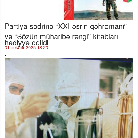
Partiya sədrinə “XXI əsrin qəhrəmanı”
və “Sözün müharibə rəngi" kitabları
hədiyyə edildi
31 dekabr 2025 18:23