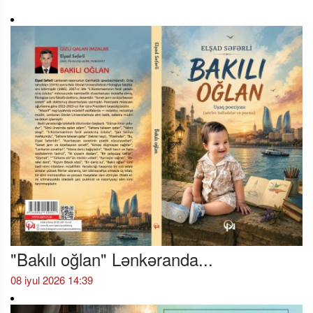
"Bakılı oğlan" Lənkəranda...
08 iyul 2026 14:39