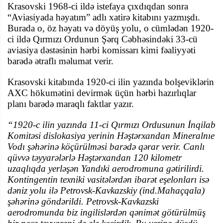
Krasovski 1968-ci ildə istefaya çıxdıqdan sonra
“Aviasiyada həyatım” adlı xatirə kitabını yazmışdı.
Burada o, öz həyatı və döyüş yolu, o cümlədən 1920-
ci ildə Qırmızı Ordunun Şərq Cəbhəsindəki 33-cü
aviasiya dəstəsinin hərbi komissarı kimi fəaliyyəti
barədə ətraflı məlumat verir.
Krasovski kitabında 1920-ci ilin yazında bolşeviklərin
AXC hökumətini devirmək üçün hərbi hazırlıqlar
planı barədə maraqlı faktlar yazır.
“1920-c ilin yazında 11-ci Qırmızı Ordusunun İnqilab
Komitəsi dislokasiya yerinin Həştərxandan Mineralnıe
Vodı şəhərinə köçürülməsi barədə qərar verir. Canlı
qüvvə təyyarələrlə Həştərxandan 120 kilometr
uzaqlıqda yerləşən Yandıki aerodromuna gətirilirdi.
Kontingentin texniki vasitələrdən ibarət eşelonları isə
dəniz yolu ilə Petrovsk-Kavkazskiy (ind.Mahaçqala)
şəhərinə göndərildi. Petrovsk-Kavkazski
aerodromunda biz ingilislərdən qənimət götürülmüş