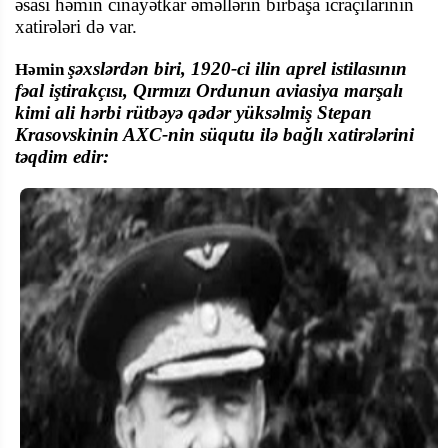
əsası həmin cinayətkar əməllərin birbaşa icraçılarının
xatirələri də var.
şəxslərdən biri, 1920-ci ilin aprel istilasının
Həmin
fəal iştirakçısı, Qırmızı Ordunun aviasiya marşalı
kimi ali hərbi rütbəyə qədər yüksəlmiş Stepan
Krasovskinin AXC-nin süqutu ilə bağlı xatirələrini
təqdim edir: