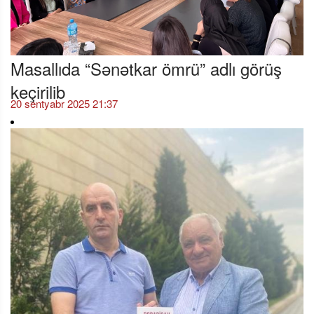
Masallıda “Sənətkar ömrü” adlı görüş
keçirilib
20 sentyabr 2025 21:37