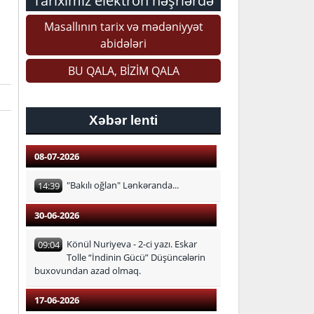
Tariximiz elektron nəşrlərdə
Masallının tarix və mədəniyyət
abidələri
BU QALA, BİZİM QALA
Xəbər lenti
08-07-2026
"Bakılı oğlan" Lənkəranda...
14:39
30-06-2026
Könül Nuriyeva - 2-ci yazı. Eskar
09:04
Tolle “İndinin Gücü” Düşüncələrin
buxovundan azad olmaq.
17-06-2026