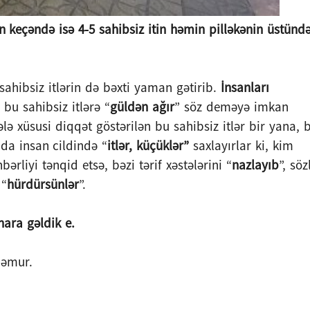
 keçəndə isə 4-5 sahibsiz itin həmin pilləkənin üstünd
sahibsiz itlərin də bəxti yaman gətirib.
İnsanları
, bu sahibsiz itlərə “
güldən ağır
” söz deməyə imkan
lə xüsusi diqqət göstərilən bu sahibsiz itlər bir yana, b
nda insan cildində “
itlər, küçüklər”
saxlayırlar ki, kim
rliyi tənqid etsə, bəzi tərif xəstələrini “
nazlayıb
”, söz
 “
hürdürsünlər
”.
hara gəldik e.
məmur.