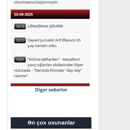
olunmasına başlanmışdır.
02-09-2025
LƏNKƏRAN ŞƏHƏRİ
14:16
Dəyərli jurnalist Arif Əliyevin 65
13:12
yaşı tamam oldu.
“Köhnə dəftərdən” - Masallının
13:01
yaxşı oğlanları silsiləsindən Elşən
Hacızadə: - “Dənizdə fırtınalar “day-day”
tanımır”
29-08-2025
Digər xəbərlər
Lənkəran-Astara Regional Təhsil
16:24
İdarəsi üzrə ən yüksək bal
toplayan məzunlar
Ən çox oxunanlar
27-08-2025