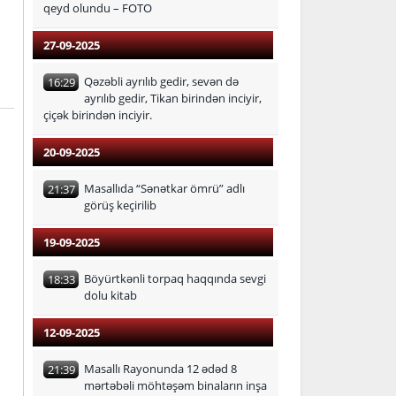
qeyd olundu – FOTO
27-09-2025
Qəzəbli ayrılıb gedir, sevən də
16:29
ayrılıb gedir, Tikan birindən inciyir,
çiçək birindən inciyir.
20-09-2025
Masallıda “Sənətkar ömrü” adlı
21:37
görüş keçirilib
19-09-2025
Böyürtkənli torpaq haqqında sevgi
18:33
dolu kitab
12-09-2025
Masallı Rayonunda 12 ədəd 8
21:39
mərtəbəli möhtəşəm binaların inşa