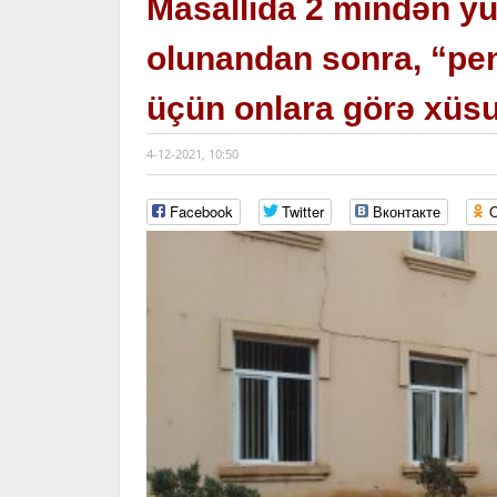
Masallıda 2 mindən yux
olunandan sonra, “pen
üçün onlara görə xüsu
4-12-2021, 10:50
Facebook
Twitter
Вконтакте
O