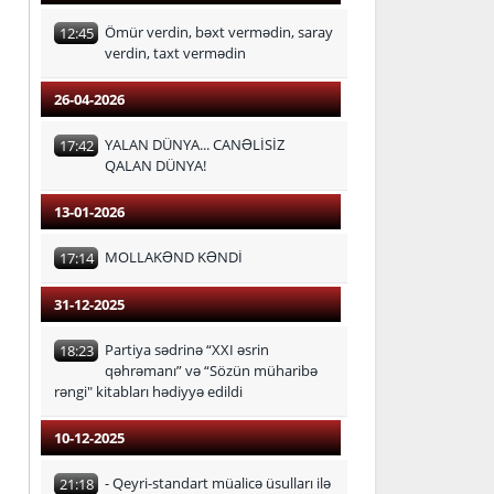
Ömür verdin, bəxt vermədin, saray
12:45
verdin, taxt vermədin
26-04-2026
YALAN DÜNYA... CANƏLİSİZ
17:42
QALAN DÜNYA!
13-01-2026
MOLLAKƏND KƏNDİ
17:14
31-12-2025
Partiya sədrinə “XXI əsrin
18:23
qəhrəmanı” və “Sözün müharibə
rəngi" kitabları hədiyyə edildi
10-12-2025
- Qeyri-standart müalicə üsulları ilə
21:18