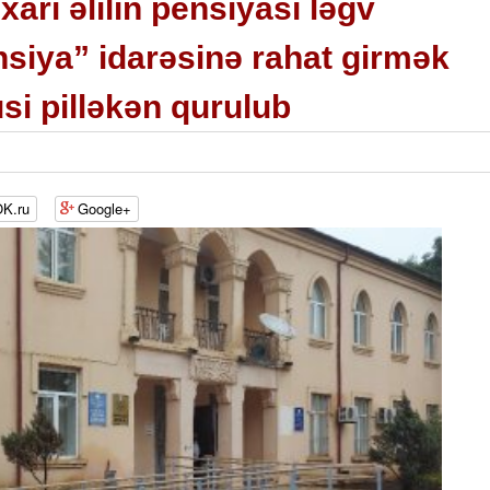
arı əlilin pensiyası ləğv
siya” idarəsinə rahat girmək
si pilləkən qurulub
K.ru
Google+