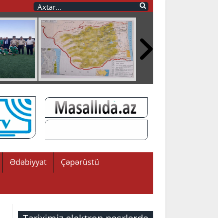
Ədəbiyyat
Çəpərüstü