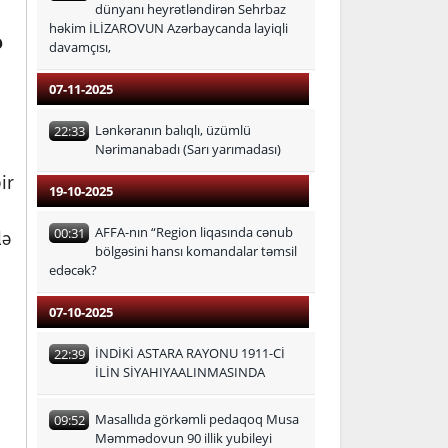
dünyanı heyrətləndirən Sehrbaz
həkim İLİZAROVUN Azərbaycanda layiqli
ə
davamçısı,
07-11-2025
Lənkəranın balıqlı, üzümlü
22:33
Nərimanabadı (Sarı yarımadası)
ir
19-10-2025
AFFA-nın “Region liqasında cənub
00:31
lə
bölgəsini hansı komandalar təmsil
edəcək?
07-10-2025
İNDİKİ ASTARA RAYONU 1911-Cİ
22:39
İLİN SİYAHIYAALINMASINDA
Masallıda görkəmli pedaqoq Musa
09:52
Məmmədovun 90 illik yubileyi