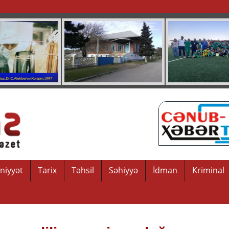
niyyət
Tarix
Təhsil
Səhiyyə
İdman
Kriminal