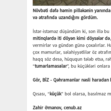
Növbəti dəfə həmin pilləkənin yanından
və ətrafında uzandığını gördüm.
İstər-istəməz düşündüm ki, son illə bu 
mitinqlərdə iti döyən kimi döysələr də
vermirlər və gündən günə çoxalırlar. Hə
çox məmurlar, səlahiyyətlilər öz ətrafı
haqq söz desə, hüququn tələb etsə, rəhbə
“
tumarlamasalar
”, bu küçükləri onlara
Gör, BİZ - Qəhramanlar nəsli haradan 
Qısası, “
küçük
” bol olarsa, basılmaz 
Zahir Əmənov, cenub.az