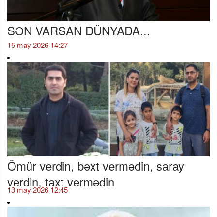
SƏN VARSAN DÜNYADA...
15 may 2026 14:27
Ömür verdin, bəxt vermədin, saray
verdin, taxt vermədin
13 may 2026 12:45