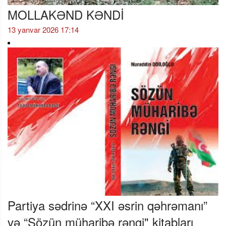
MOLLAKƏND KƏNDİ
13 yanvar 2026 17:14
Partiya sədrinə “XXI əsrin qəhrəmanı”
və “Sözün müharibə rəngi" kitabları