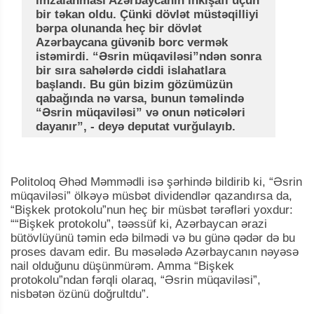
imzalanması Azərbaycanın inkişafı üçün
bir təkan oldu. Çünki dövlət müstəqilliyi
bərpa olunanda heç bir dövlət
Azərbaycana güvənib borc vermək
istəmirdi. “Əsrin müqaviləsi”ndən sonra
bir sıra sahələrdə ciddi islahatlara
başlandı. Bu gün bizim gözümüzün
qabağında nə varsa, bunun təməlində
“Əsrin müqaviləsi” və onun nəticələri
dayanır”, - deyə deputat vurğulayıb.
Politoloq Əhəd Məmmədli isə şərhində bildirib ki, “Əsrin
müqaviləsi” ölkəyə müsbət dividendlər qazandırsa da,
“Bişkek protokolu”nun heç bir müsbət tərəfləri yoxdur:
““Bişkek protokolu”, təəssüf ki, Azərbaycan ərazi
bütövlüyünü təmin edə bilmədi və bu günə qədər də bu
proses davam edir. Bu məsələdə Azərbaycanın nəyəsə
nail olduğunu düşünmürəm. Amma “Bişkek
protokolu”ndan fərqli olaraq, “Əsrin müqaviləsi”,
nisbətən özünü doğrultdu”.