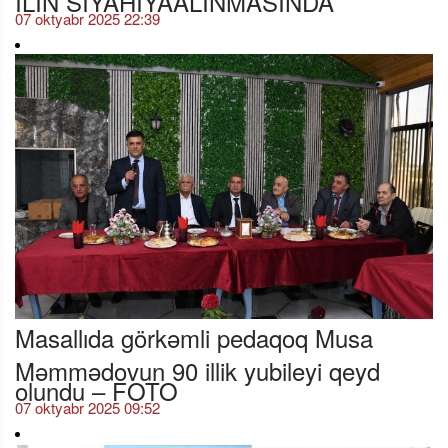
07 oktyabr 2025 22:39
Masallıda görkəmli pedaqoq Musa
Məmmədovun 90 illik yubileyi qeyd
olundu – FOTO
07 oktyabr 2025 09:52