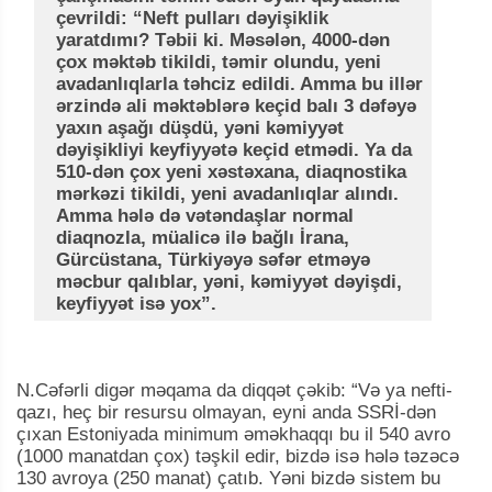
çevrildi: “Neft pulları dəyişiklik
yaratdımı? Təbii ki. Məsələn, 4000-dən
çox məktəb tikildi, təmir olundu, yeni
avadanlıqlarla təhciz edildi. Amma bu illər
ərzində ali məktəblərə keçid balı 3 dəfəyə
yaxın aşağı düşdü, yəni kəmiyyət
dəyişikliyi keyfiyyətə keçid etmədi. Ya da
510-dən çox yeni xəstəxana, diaqnostika
mərkəzi tikildi, yeni avadanlıqlar alındı.
Amma hələ də vətəndaşlar normal
diaqnozla, müalicə ilə bağlı İrana,
Gürcüstana, Türkiyəyə səfər etməyə
məcbur qalıblar, yəni, kəmiyyət dəyişdi,
keyfiyyət isə yox”.
N.Cəfərli digər məqama da diqqət çəkib: “Və ya nefti-
qazı, heç bir resursu olmayan, eyni anda SSRİ-dən
çıxan Estoniyada minimum əməkhaqqı bu il 540 avro
(1000 manatdan çox) təşkil edir, bizdə isə hələ təzəcə
130 avroya (250 manat) çatıb. Yəni bizdə sistem bu