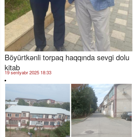
Böyürtkənli torpaq haqqında sevgi dolu
kitab
19 sentyabr 2025 18:33