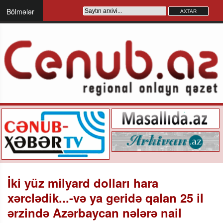
Bölmələr
İki yüz milyard dolları hara
xərclədik...-və ya geridə qalan 25 il
ərzində Azərbaycan nələrə nail