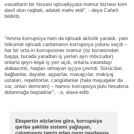
vəsaitlərin bir hissəsi iqtisadiyyata məmur biznesi kimi
daxil olun rəqbəti, ədaləti məhv etdi”, - deyə Cəfərli
bildirib.
“Amma korrupsiya həm də iqtisadi aktivlik yaratdı, yəni
hökumət iqtisadi canlamanın korrupsiya yolunu seçdi –
hər bir orta-iri korrupsioner məmur (öz biznesindən
başqa, burada yaradlan iş yerləri ayrı mövzudur)
onlarla qeyri-leqal iş yeri açdı, onlarla vətəndaşı
ələbaxımlı, haqları olmayan işçiyə çevirdi. Sürücülər,
bağbanlar, dayələr, aşpazlar, masajçılar, makiyaj
ustaları, repetitorlar, cangüdənlər (hələ məşuqələr də
var, onları demirəm) – hamısı korrupsiya pulu hesabına
dolanmağa başladılar”, - o, əlavə edib.
Ekspertin sözlərinə görə, korrupsiya
qəribə şəkildə sistemi yağlayan,
çalışmasını təmin edən oyun qaydasına