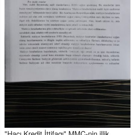
"Hacı Kredit İttifaqı" MMC-nin illik