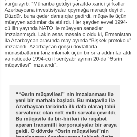
vurğulayıb: “Müharibə getdiyi şəraitdə xarici şirkətlər
Azərbaycana investisiyalar qoymağa maraqlı deyildi.
Düzdür, buna qədər danışıqlar gedirdi, müqavilə üçün
müəyyən addımlar da atılırdı. Hər şeydən əvvəl 1994-
cü ilin yayında NATO ilə müəyyən sənədlər
imzalanmışdı. Lakin əsas məsələ o oldu ki, Ermənistan
ilə Azərbaycan arasında may ayında “Bişkek protokolu”
imzalandı. Azərbaycan qonşu dövlətlərlə
münasibətlərini tənzimləmək üçün bir sıra addımlar atdı
və nəticədə 1994-cü il sentyabr ayının 20-də “Əsrin
müqaviləsi” imzalandı”.
““Əsrin müqaviləsi” nin imzalanması ilə
yeni bir mərhələ başladı. Bu müqavilə ilə
Azərbaycan tarixində ilk dəfə olaraq təbii
sərvətimiz olan neft milli sərvətə çevrildi.
Bu müqavilə ilə bir-biriləri ilə rəqabət
aparan transmilli korporasiyalar bir araya
gəldi. O dövrdə “Əsrin müqaviləsi”nin