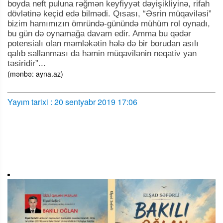
boyda neft puluna rəğmən keyfiyyət dəyişikliyinə, rifah
dövlətinə keçid edə bilmədi. Qısası, “Əsrin müqaviləsi”
bizim hamımızın ömründə-günündə mühüm rol oynadı,
bu gün də oynamağa davam edir. Amma bu qədər
potensialı olan məmləkətin hələ də bir borudan asılı
qalıb sallanması da həmin müqavilənin neqativ yan
təsiridir”...
(mənbə: ayna.az)
Yayım tarixi : 20 sentyabr 2019 17:06