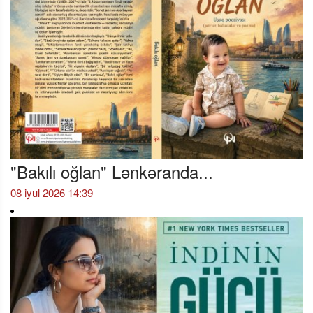
"Bakılı oğlan" Lənkəranda...
08 iyul 2026 14:39