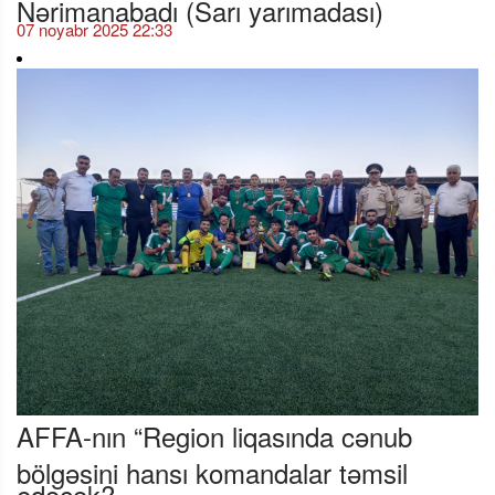
Nərimanabadı (Sarı yarımadası)
07 noyabr 2025 22:33
AFFA-nın “Region liqasında cənub
bölgəsini hansı komandalar təmsil
edəcək?