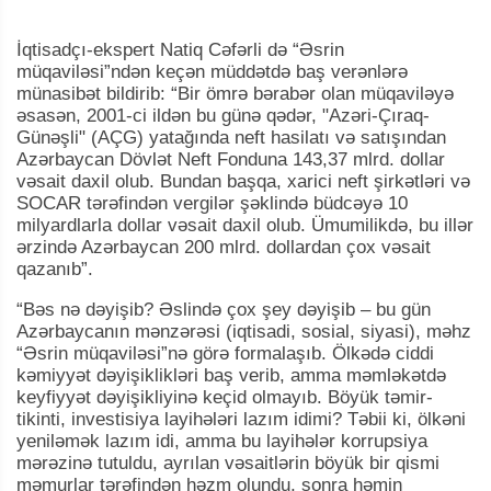
İqtisadçı-ekspert Natiq Cəfərli də “Əsrin
müqaviləsi”ndən keçən müddətdə baş verənlərə
münasibət bildirib: “Bir ömrə bərabər olan müqaviləyə
əsasən, 2001-ci ildən bu günə qədər, "Azəri-Çıraq-
Günəşli" (AÇG) yatağında neft hasilatı və satışından
Azərbaycan Dövlət Neft Fonduna 143,37 mlrd. dollar
vəsait daxil olub. Bundan başqa, xarici neft şirkətləri və
SOCAR tərəfindən vergilər şəklində büdcəyə 10
milyardlarla dollar vəsait daxil olub. Ümumilikdə, bu illər
ərzində Azərbaycan 200 mlrd. dollardan çox vəsait
qazanıb”.
“Bəs nə dəyişib? Əslində çox şey dəyişib – bu gün
Azərbaycanın mənzərəsi (iqtisadi, sosial, siyasi), məhz
“Əsrin müqaviləsi”nə görə formalaşıb. Ölkədə ciddi
kəmiyyət dəyişiklikləri baş verib, amma məmləkətdə
keyfiyyət dəyişikliyinə keçid olmayıb. Böyük təmir-
tikinti, investisiya layihələri lazım idimi? Təbii ki, ölkəni
yeniləmək lazım idi, amma bu layihələr korrupsiya
mərəzinə tutuldu, ayrılan vəsaitlərin böyük bir qismi
məmurlar tərəfindən həzm olundu, sonra həmin