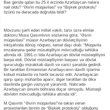
Bəs geridə qalan bu 25 il ərzində Azərbaycan nələrə
nail oldu? “Əsrin müqaviləsi” və “Bişkek protokolu”
özünü nə dərəcədə doğrulda bildi?
Mövzunu şərh edən millət vəkili, tarix üzrə elmlər
doktoru Musa Qasımlının sözlərinə görə, “Əsrin
müqaviləsi” müasir Azərbaycan dövlətçiliyinin
inkişafında dönüş nöqtəsi, təməl daşı olub: “Müqavilə
imzalanana qədər müsətqilliyin mövcudluğu təhlükə
altında idi. 1991-ci ildə Azərbaycan dövlət müstəqilliyini
bərpa etdi. Dövlət müstəqilliyinin bərpası və dövlət
quruculuğu mürəkkəb daxili və xarici şəraitdə gedirdi.
Bir tərəfdən Ermənistan Azərbaycanın daxilli işlərinə
kobud müdaxilə və hərbi təcavüz edir, Azərbayacan
qarşı qarşı müharibə aparır, digər tərəfdən də ölkə
daxilində gərgin vəziyyət yaranırdı. Nəticədə
Azərbaycan ümumi böhrana düçar olmuşdu. Müstəqil
dövlətin mövcudluğu təhlükə altında idi”.
M.Qasımlı “Əsrin müqaviləsi”nə təkan verən
proseslərdən birinin də “Bişkek protokolu” olduğunu