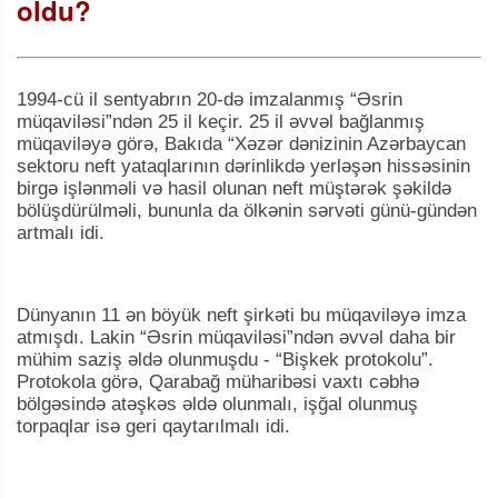
oldu?
1994-cü il sentyabrın 20-də imzalanmış “Əsrin
müqaviləsi”ndən 25 il keçir. 25 il əvvəl bağlanmış
müqaviləyə görə, Bakıda “Xəzər dənizinin Azərbaycan
sektoru neft yataqlarının dərinlikdə yerləşən hissəsinin
birgə işlənməli və hasil olunan neft müştərək şəkildə
bölüşdürülməli, bununla da ölkənin sərvəti günü-gündən
artmalı idi.
Dünyanın 11 ən böyük neft şirkəti bu müqaviləyə imza
atmışdı. Lakin “Əsrin müqaviləsi”ndən əvvəl daha bir
mühim saziş əldə olunmuşdu - “Bişkek protokolu”.
Protokola görə, Qarabağ müharibəsi vaxtı cəbhə
bölgəsində atəşkəs əldə olunmalı, işğal olunmuş
torpaqlar isə geri qaytarılmalı idi.