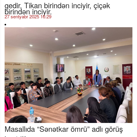
gedir, Tikan birindən inciyir, çiçək
birindən inciyir.
27 sentyabr 2025 16:29
Masallıda “Sənətkar ömrü” adlı görüş
keçirilib