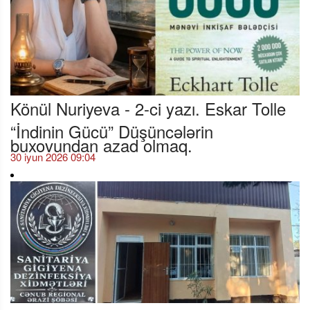
Könül Nuriyeva - 2-ci yazı. Eskar Tolle
“İndinin Gücü” Düşüncələrin
buxovundan azad olmaq.
30 iyun 2026 09:04