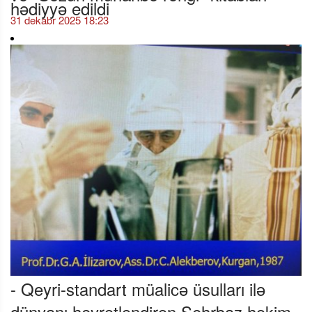
hədiyyə edildi
31 dekabr 2025 18:23
- Qeyri-standart müalicə üsulları ilə
dünyanı heyrətləndirən Sehrbaz həkim