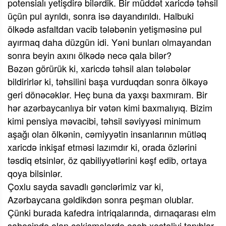
potensialı yetişdirə bilərdik. Bir müddət xaricdə təhsil
üçün pul ayrıldı, sonra isə dayandırıldı. Halbuki
ölkədə asfaltdan vacib tələbənin yetişməsinə pul
ayırmaq daha düzgün idi. Yəni bunları olmayandan
sonra beyin axını ölkədə necə qala bilər?
Bəzən görürük ki, xaricdə təhsil alan tələbələr
bildirirlər ki, təhsilini başa vurduqdan sonra ölkəyə
geri dönəcəklər. Heç buna da yaxşı baxmıram. Bir
hər azərbaycanlıya bir vətən kimi baxmalıyıq. Bizim
kimi pensiya məvacibi, təhsil səviyyəsi minimum
aşağı olan ölkənin, cəmiyyətin insanlarının mütləq
xaricdə inkişaf etməsi lazımdır ki, orada özlərini
təsdiq etsinlər, öz qabiliyyətlərini kəşf edib, ortaya
qoya bilsinlər.
Çoxlu sayda savadlı gənclərimiz var ki,
Azərbaycana gəldikdən sonra peşman olublar.
Çünki burada kafedra intriqalarında, dırnaqarası elm
sahəsində olan çəkişmələrdə əsəb xəstəliyi tapıblar.