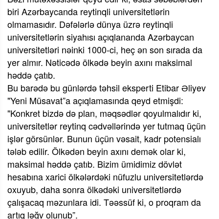
biri Azərbaycanda reytinqli universitetlərin
olmamasıdır. Dəfələrlə dünya üzrə reytinqli
universitetlərin siyahısı açıqlananda Azərbaycan
universitetləri nəinki 1000-ci, heç ən son sırada da
yer almır. Nəticədə ölkədə beyin axını maksimal
həddə çatıb.
Bu barədə bu günlərdə təhsil eksperti Etibar Əliyev
"Yeni Müsavat”a açıqlamasında qeyd etmişdi:
"Konkret bizdə də plan, məqsədlər qoyulmalıdır ki,
universitetlər reytinq cədvəllərində yer tutmaq üçün
işlər görsünlər. Bunun üçün vəsait, kadr potensialı
tələb edilir. Ölkədən beyin axını demək olar ki,
maksimal həddə çatıb. Bizim ümidimiz dövlət
hesabına xarici ölkələrdəki nüfuzlu universitetlərdə
oxuyub, daha sonra ölkədəki universitetlərdə
çalışacaq məzunlara idi. Təəssüf ki, o proqram da
artıq ləğv olunub”.