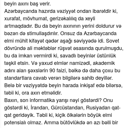
beyin axını baş verir.
Azərbaycanda hazırda vəziyyət ondan ibarətdir ki,
xurafat, mövhumat, gerizəkalılıq da xeyli
artmaqdadır. Bu da beyin axınının yerini doldurur və
bəzən də stimullaşdırılır. Onsuz da Azərbaycanda
elmi mühit kifayət qədər aşağı səviyyədə idi. Sovet
dövründə ali məktəblər rüşvət əsasında qurulmuşdu,
bu da imkan vermirdi ki, savadlı beyinlər üstünlük
təşkil etsin. Və yaxud elmlər namizədi, akademik
adını alan şəxslərin 90 faizi, bəlkə də daha çoxu bu
standartlara cavab verən bilgilərə sahib deyillər.
Belə bir vəziyyətdə beyin harada inkişaf edə bilərsə,
təbii ki, ora axın etməlidir.
Baxın, son informatika yarışı nəyi göstərdi? Onu
göstərdi ki, İrandan, Gürcüstandan, Rusiyadan qat-
qat geridəyik. Təbii ki, kiçik ölkələrin böyük elmi
potensialı olmaz. Amma bütövlükdə ən azı bəlli bir