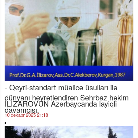
- Qeyri-standart müalicə üsulları ilə
dünyanı heyrətləndirən Sehrbaz həkim
İLİZAROVUN Azərbaycanda layiqli
davamçısı,
10 dekabr 2025 21:18