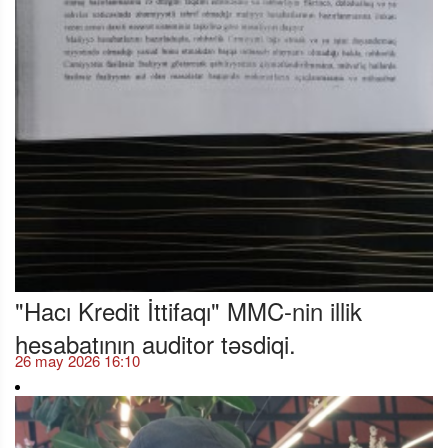
"Hacı Kredit İttifaqı" MMC-nin illik
hesabatının auditor təsdiqi.
26 may 2026 16:10