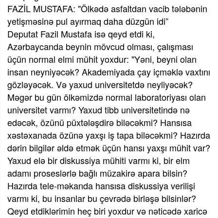
FAZİL MUSTAFA: "Ölkədə asfaltdan vacib tələbənin
yetişməsinə pul ayırmaq daha düzgün idi”
Deputat Fazil Mustafa isə qeyd etdi ki,
Azərbaycanda beynin mövcud olması, çalışması
üçün normal elmi mühit yoxdur: "Yəni, beyni olan
insan neyniyəcək? Akademiyada çay içməklə vaxtını
gözləyəcək. Və yaxud universitetdə neyliyəcək?
Məgər bu gün ölkəmizdə normal laboratoriyası olan
universitet varmı? Yaxud tibb universitetində nə
edəcək, özünü püxtələşdirə biləcəkmi? Hansısa
xəstəxanada özünə yaxşı iş tapa biləcəkmi? Hazırda
dərin bilgilər əldə etmək üçün hansı yaxşı mühit var?
Yaxud elə bir diskussiya mühiti varmı ki, bir elm
adamı proseslərlə bağlı müzakirə apara bilsin?
Hazırda tele-məkanda hansısa diskussiya verilişi
varmı ki, bu insanlar bu çevrədə birləşə bilsinlər?
Qeyd etdiklərimin heç biri yoxdur və nəticədə xaricə