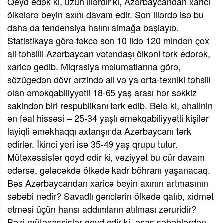
Qeyd edək ki, uzun illərdir ki, Azərbaycandan xarici
ölkələrə beyin axını davam edir. Son illərdə isə bu
daha da tendensiya halını almağa başlayıb.
Statistikaya görə təkcə son 10 ildə 120 mindən çox
ali təhsilli Azərbaycan vətəndaşı ölkəni tərk edərək,
xaricə gedib. Miqrasiya məlumatlarına görə,
sözügedən dövr ərzində ali və ya orta-texniki təhsili
olan əməkqabiliyyətli 18-65 yaş arası hər səkkiz
sakindən biri respublikanı tərk edib. Belə ki, əhalinin
ən fəal hissəsi – 25-34 yaşlı əməkqabiliyyətli kişilər
layiqli əməkhaqqı axtarışında Azərbaycanı tərk
edirlər. İkinci yeri isə 35-49 yaş qrupu tutur.
Mütəxəssislər qeyd edir ki, vəziyyət bu cür davam
edərsə, gələcəkdə ölkədə kadr böhranı yaşanacaq.
Bəs Azərbaycandan xaricə beyin axının artmasının
səbəbi nədir? Savadlı gənclərin ölkədə qalıb, xidmət
etməsi üçün hansı addımların atılması zəruridir?
Bəzi mütəxəssislər qeyd edir ki, əsas səbəblərdən