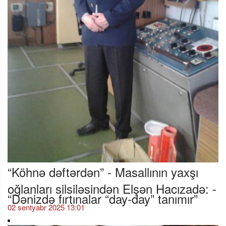
“Köhnə dəftərdən” - Masallının yaxşı
oğlanları silsiləsindən Elşən Hacızadə: -
“Dənizdə fırtınalar “day-day” tanımır”
02 sentyabr 2025 13:01