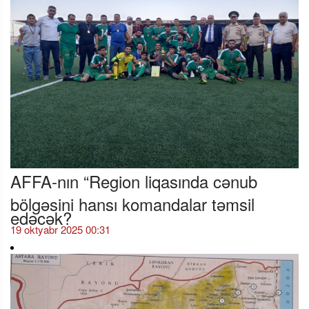
AFFA-nın “Region liqasında cənub
bölgəsini hansı komandalar təmsil
edəcək?
19 oktyabr 2025 00:31