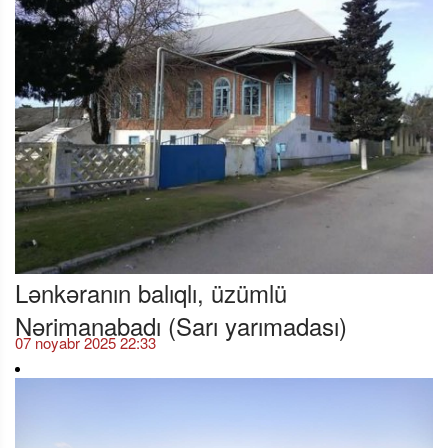
Lənkəranın balıqlı, üzümlü
Nərimanabadı (Sarı yarımadası)
07 noyabr 2025 22:33