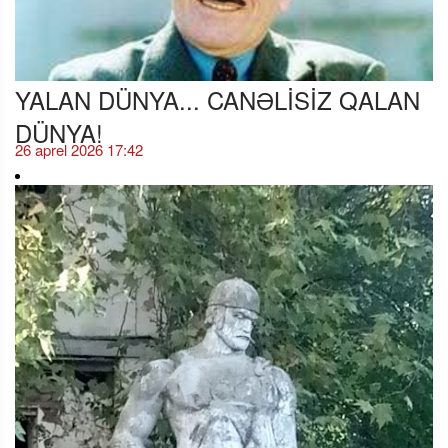
YALAN DÜNYA... CANƏLİSİZ QALAN
DÜNYA!
26 aprel 2026 17:42