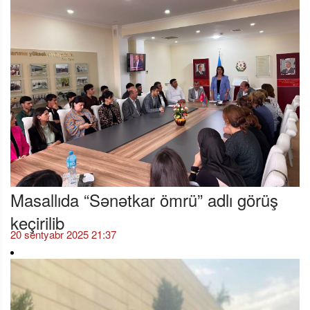
Masallıda “Sənətkar ömrü” adlı görüş
keçirilib
20 sentyabr 2025 21:37