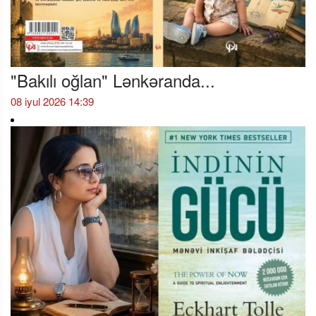
"Bakılı oğlan" Lənkəranda...
08 iyul 2026 14:39