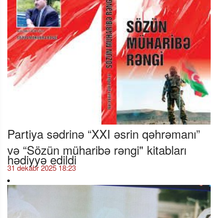
Partiya sədrinə “XXI əsrin qəhrəmanı”
və “Sözün müharibə rəngi" kitabları
hədiyyə edildi
31 dekabr 2025 18:23