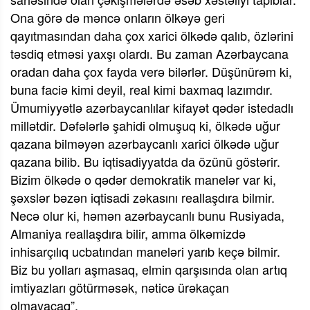
Ona görə də məncə onların ölkəyə geri
qayıtmasından daha çox xarici ölkədə qalıb, özlərini
təsdiq etməsi yaxşı olardı. Bu zaman Azərbaycana
oradan daha çox fayda verə bilərlər. Düşünürəm ki,
buna faciə kimi deyil, real kimi baxmaq lazımdır.
Ümumiyyətlə azərbaycanlılar kifayət qədər istedadlı
millətdir. Dəfələrlə şahidi olmuşuq ki, ölkədə uğur
qazana bilməyən azərbaycanlı xarici ölkədə uğur
qazana bilib. Bu iqtisadiyyatda da özünü göstərir.
Bizim ölkədə o qədər demokratik manelər var ki,
şəxslər bəzən iqtisadi zəkasını reallaşdıra bilmir.
Necə olur ki, həmən azərbaycanlı bunu Rusiyada,
Almaniya reallaşdıra bilir, amma ölkəmizdə
inhisarçılıq ucbatından maneləri yarıb keçə bilmir.
Biz bu yolları aşmasaq, elmin qarşısında olan artıq
imtiyazları götürməsək, nəticə ürəkaçan
olmayacaq”.