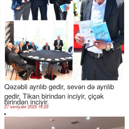
Qəzəbli ayrılıb gedir, sevən də ayrılıb
gedir, Tikan birindən inciyir, çiçək
birindən inciyir.
27 sentyabr 2025 16:29