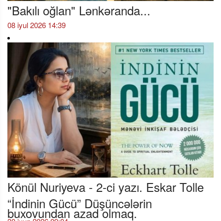
"Bakılı oğlan" Lənkəranda...
08 iyul 2026 14:39
Könül Nuriyeva - 2-ci yazı. Eskar Tolle
“İndinin Gücü” Düşüncələrin
buxovundan azad olmaq.