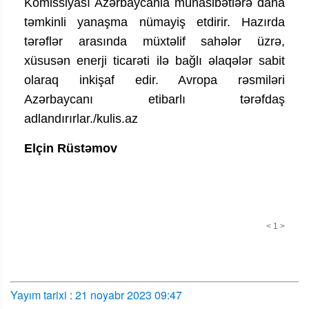
Komissiyası Azərbaycanla münasibətlərə daha
təmkinli yanaşma nümayiş etdirir. Hazırda
tərəflər arasında müxtəlif sahələr üzrə,
xüsusən enerji ticarəti ilə bağlı əlaqələr sabit
olaraq inkişaf edir. Avropa rəsmiləri
Azərbaycanı etibarlı tərəfdaş
adlandırırlar./kulis.az
Elçin Rüstəmov
<
1
>
Yayım tarixi : 21 noyabr 2023 09:47