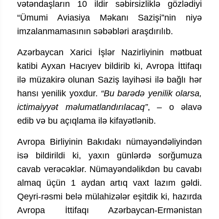
vətəndaşların 10 ildir səbirsizliklə gözlədiyi
“Ümumi Aviasiya Məkanı Sazişi”nin niyə
imzalanmamasının səbəbləri araşdırılıb.
Azərbaycan Xarici İşlər Nazirliyinin mətbuat
katibi Ayxan Hacıyev bildirib ki, Avropa İttifaqı
ilə müzakirə olunan Saziş layihəsi ilə bağlı hər
hansı yenilik yoxdur.
“Bu barədə yenilik olarsa,
ictimaiyyət məlumatlandırılacaq”
, – o əlavə
edib və bu açıqlama ilə kifayətlənib.
Avropa Birliyinin Bakıdakı nümayəndəliyindən
isə bildirildi ki, yaxın günlərdə sorğumuza
cavab verəcəklər. Nümayəndəlikdən bu cavabı
almaq üçün 1 aydan artıq vaxt lazım gəldi.
Qeyri-rəsmi belə mülahizələr eşitdik ki, hazırda
Avropa İttifaqı Azərbaycan-Ermənistan