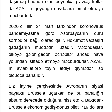
daşımaq hüququ olan beynəlxalq aviaşirkətlər
də AZAL-ın qoyduğu qaydalara əməl etməyə
məcburdurlar.
2020-ci ilin 24 mart tarixindən koronovirus
pandemiyasına görə Azərbaycanın quru
sərhədləri bağlı olaraq qalır. Hökumət vaxtaşırı
qadağanın müddətini uzadır. Vətəndaşlar,
ölkəyə gələn-gedən əcnəbilər ancaq hava
yolundan istifadə etməyə məcburdurlar. AZAL-
ın aviabiletlərə təyin etdiyi qiymətlər isə
olduqca bahalıdır.
Biz layihə çərçivəsində Avropanın siyasi
paytaxtı Brüsselə uçarkən də bu bahalığın
absurd dərəcədə olduğunu hiss etdik. Bakıdan-
Brüsselə ekonom gediş-dönüş bileti 719 dollara