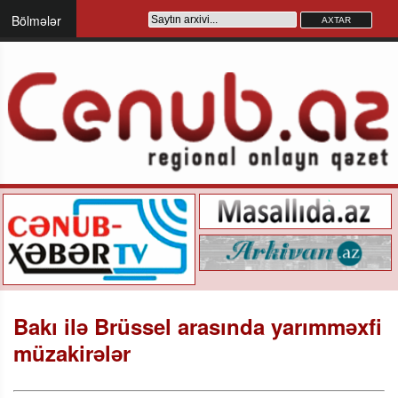
Bölmələr
Bakı ilə Brüssel arasında yarımməxfi
müzakirələr