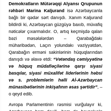
Demokratların Mütərəqqi Alyansı Qrupunun
rəhbəri Marina Kaljurand
isə Azərbaycanla
bağlı bir qədər sərt danışdı. Xanım Kaljurand
bildirdi ki, Azərbaycan güzgüyə baxıb, müvafiq
nəticələr çıxarmalıdır. O, artıq keçmişdə qalan
bəzi məsələlərdən – Qarabağdakı
müharibədən, Laçın yolundakı vəziyyətdən,
Qarabağın erməni sakinlərinin hüquqlarından
danışdı və əlavə etdi:
“Vətəndaş cəmiyyətinə
və hüquq müdafiəçilərinə qarşı siyasi
basqılar, siyasi müxalifət liderlərinin həbsi
və s. problemlərin həlli Aİ-Azərbaycan
münasibətlərinin inkişafının əsas şərtidir”
, –
o qeyd edib.
Avropa Parlamentinin rəsmisi vurğulayır ki,