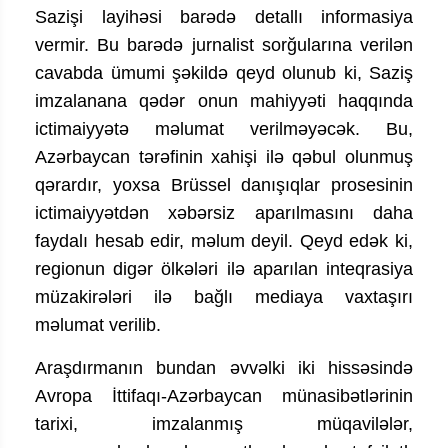
Sazişi layihəsi barədə detallı informasiya
vermir. Bu barədə jurnalist sorğularına verilən
cavabda ümumi şəkildə qeyd olunub ki, Saziş
imzalanana qədər onun mahiyyəti haqqında
ictimaiyyətə məlumat verilməyəcək. Bu,
Azərbaycan tərəfinin xahişi ilə qəbul olunmuş
qərardır, yoxsa Brüssel danışıqlar prosesinin
ictimaiyyətdən xəbərsiz aparılmasını daha
faydalı hesab edir, məlum deyil. Qeyd edək ki,
regionun digər ölkələri ilə aparılan inteqrasiya
müzakirələri ilə bağlı mediaya vaxtaşırı
məlumat verilib.
Araşdırmanın bundan əvvəlki iki hissəsində
Avropa İttifaqı-Azərbaycan münasibətlərinin
tarixi, imzalanmış müqavilələr,