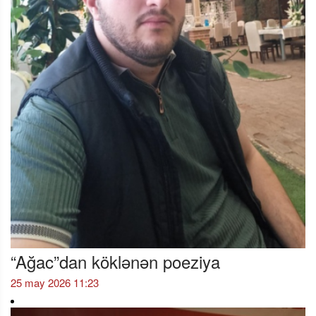
“Ağac”dan köklənən poeziya
25 may 2026 11:23