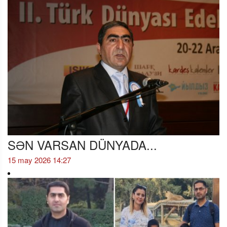
SƏN VARSAN DÜNYADA...
15 may 2026 14:27