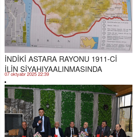
İNDİKİ ASTARA RAYONU 1911-Cİ
İLİN SİYAHIYAALINMASINDA
07 oktyabr 2025 22:39