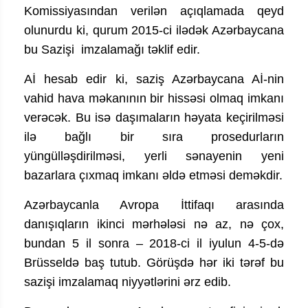
Komissiyasından verilən açıqlamada qeyd
olunurdu ki, qurum 2015-ci ilədək Azərbaycana
bu Sazişi imzalamağı təklif edir.
Aİ hesab edir ki, saziş Azərbaycana Aİ-nin
vahid hava məkanının bir hissəsi olmaq imkanı
verəcək. Bu isə daşımaların həyata keçirilməsi
ilə bağlı bir sıra prosedurların
yüngülləşdirilməsi, yerli sənayenin yeni
bazarlara çıxmaq imkanı əldə etməsi deməkdir.
Azərbaycanla Avropa İttifaqı arasında
danışıqların ikinci mərhələsi nə az, nə çox,
bundan 5 il sonra – 2018-ci il iyulun 4-5-də
Brüsseldə baş tutub. Görüşdə hər iki tərəf bu
sazişi imzalamaq niyyətlərini ərz edib.