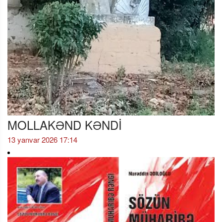
MOLLAKƏND KƏNDİ
13 yanvar 2026 17:14