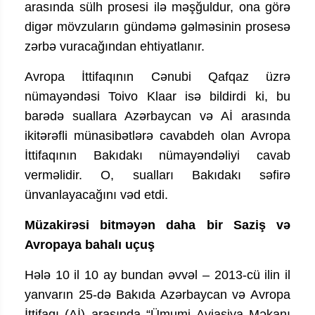
arasında sülh prosesi ilə məşğuldur, ona görə
digər mövzuların gündəmə gəlməsinin prosesə
zərbə vuracağından ehtiyatlanır.
Avropa İttifaqının Cənubi Qafqaz üzrə
nümayəndəsi Toivo Klaar isə bildirdi ki, bu
barədə suallara Azərbaycan və Aİ arasında
ikitərəfli münasibətlərə cavabdeh olan Avropa
İttifaqının Bakıdakı nümayəndəliyi cavab
verməlidir. O, sualları Bakıdakı səfirə
ünvanlayacağını vəd etdi.
Müzakirəsi bitməyən daha bir Saziş və
Avropaya bahalı uçuş
Hələ 10 il 10 ay bundan əvvəl – 2013-cü ilin il
yanvarın 25-də Bakıda Azərbaycan və Avropa
İttifaqı (Aİ) arasında “Ümumi Aviasiya Məkanı