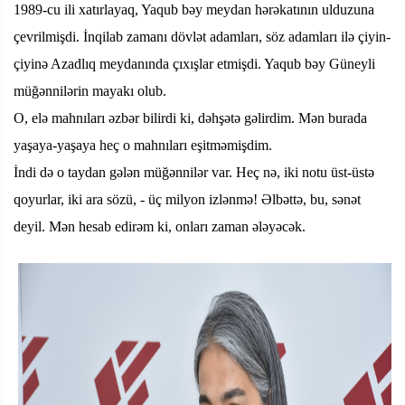
1989-cu ili xatırlayaq, Yaqub bəy meydan hərəkatının ulduzuna
çevrilmişdi. İnqilab zamanı dövlət adamları, söz adamları ilə çiyin-
çiyinə Azadlıq meydanında çıxışlar etmişdi. Yaqub bəy Güneyli
müğənnilərin mayakı olub.
O, elə mahnıları əzbər bilirdi ki, dəhşətə gəlirdim. Mən burada
yaşaya-yaşaya heç o mahnıları eşitməmişdim.
İndi də o taydan gələn müğənnilər var. Heç nə, iki notu üst-üstə
qoyurlar, iki ara sözü, - üç milyon izlənmə! Əlbəttə, bu, sənət
deyil. Mən hesab edirəm ki, onları zaman ələyəcək.