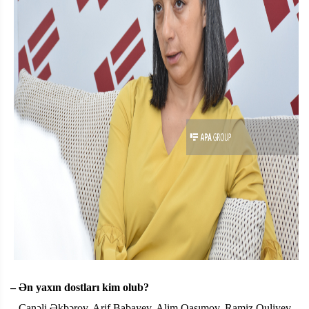
– Ən yaxın dostları kim olub?
–
Canəli Əkbərov, Arif Babayev, Alim Qasımov, Ramiz Quliyev,