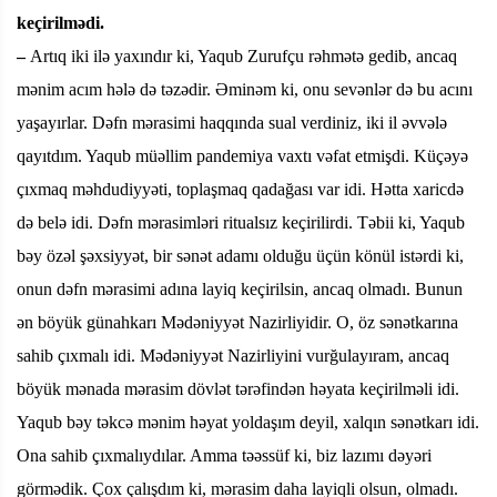
keçirilmədi.
–
Artıq iki ilə yaxındır ki, Yaqub Zurufçu rəhmətə gedib, ancaq
mənim acım hələ də təzədir. Əminəm ki, onu sevənlər də bu acını
yaşayırlar. Dəfn mərasimi haqqında sual verdiniz, iki il əvvələ
qayıtdım. Yaqub müəllim pandemiya vaxtı vəfat etmişdi. Küçəyə
çıxmaq məhdudiyyəti, toplaşmaq qadağası var idi. Hətta xaricdə
də belə idi. Dəfn mərasimləri ritualsız keçirilirdi. Təbii ki, Yaqub
bəy özəl şəxsiyyət, bir sənət adamı olduğu üçün könül istərdi ki,
onun dəfn mərasimi adına layiq keçirilsin, ancaq olmadı. Bunun
ən böyük günahkarı Mədəniyyət Nazirliyidir. O, öz sənətkarına
sahib çıxmalı idi. Mədəniyyət Nazirliyini vurğulayıram, ancaq
böyük mənada mərasim dövlət tərəfindən həyata keçirilməli idi.
Yaqub bəy təkcə mənim həyat yoldaşım deyil, xalqın sənətkarı idi.
Ona sahib çıxmalıydılar. Amma təəssüf ki, biz lazımı dəyəri
görmədik. Çox çalışdım ki, mərasim daha layiqli olsun, olmadı.