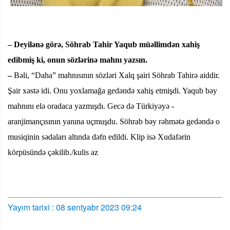
– Deyilənə görə, Söhrab Tahir Yaqub müəllimdən xahiş
edibmiş ki, onun sözlərinə mahnı yazsın.
–
Bəli,
“Daha” mahnısının sözləri Xalq şairi Söhrab Tahirə aiddir.
Şair xəstə idi. Onu yoxlamağa gedəndə xahiş etmişdi. Yaqub bəy
mahnını elə oradaca yazmışdı. Gecə də Türkiyəyə -
aranjimançısının yanına uçmuşdu. Söhrab bəy rəhmətə gedəndə o
musiqinin sədaları altında dəfn edildi. Klip isə Xudafərin
körpüsündə çəkilib./kulis az
Yayım tarixi : 08 sentyabr 2023 09:24