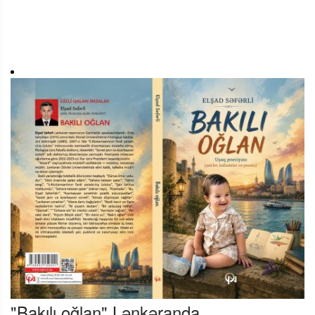
"Bakılı oğlan" Lənkəranda...