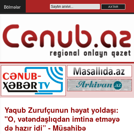
Bölmələr
Yaqub Zurufçunun həyat yoldaşı:
"O, vətəndaşlıqdan imtina etməyə
də hazır idi” - Müsahibə