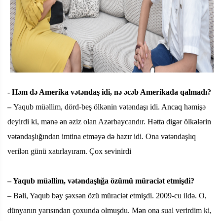
- Həm də Amerika vətəndaş idi, nə əcəb Amerikada qalmadı?
–
Yaqub müəllim, dörd-beş ölkənin vətəndaşı idi. Ancaq həmişə
deyirdi ki, mənə ən əziz olan Azərbaycandır. Hətta digər ölkələrin
vətəndaşlığından imtina etməyə də hazır idi. Ona vətəndaşlıq
verilən günü xatırlayıram. Çox sevinirdi
– Yaqub müəllim, vətəndaşlığa özümü müraciət etmişdi?
– Bəli, Yaqub bəy şəxsən özü müraciət etmişdi. 2009-cu ildə. O,
dünyanın yarısından çoxunda olmuşdu. Mən ona sual verirdim ki,