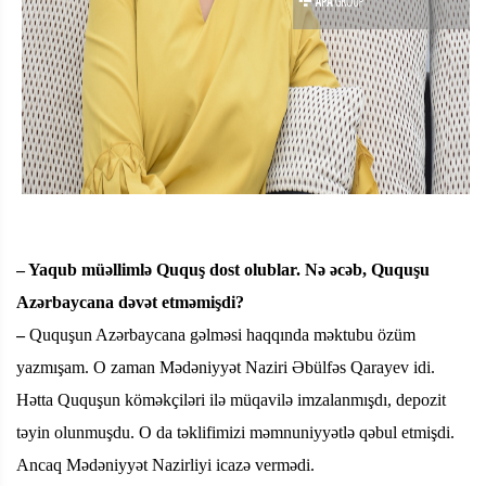
– Yaqub müəllimlə Ququş dost olublar. Nə əcəb, Ququşu
Azərbaycana dəvət etməmişdi?
–
Ququşun Azərbaycana gəlməsi haqqında məktubu özüm
yazmışam. O zaman Mədəniyyət Naziri Əbülfəs Qarayev idi.
Hətta Ququşun köməkçiləri ilə müqavilə imzalanmışdı, depozit
təyin olunmuşdu. O da təklifimizi məmnuniyyətlə qəbul etmişdi.
Ancaq Mədəniyyət Nazirliyi icazə vermədi.