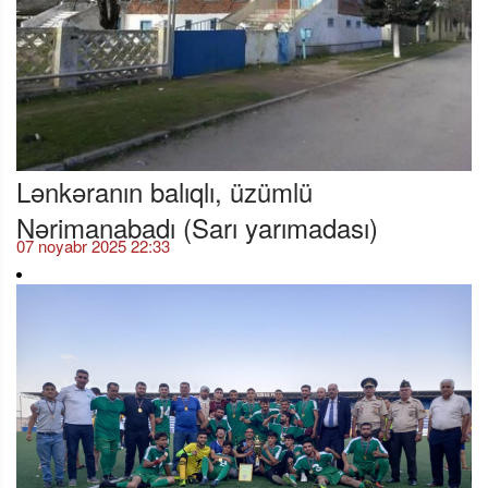
Lənkəranın balıqlı, üzümlü
Nərimanabadı (Sarı yarımadası)
07 noyabr 2025 22:33