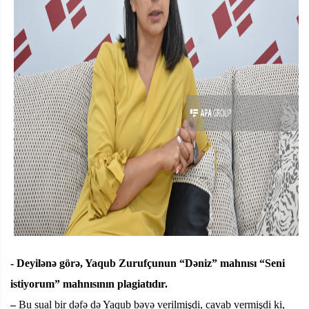
- Deyilənə görə, Yaqub Zurufçunun “Dəniz” mahnısı “Seni
istiyorum” mahnısının plagiatıdır.
–
Bu sual bir dəfə də Yaqub bəyə verilmişdi, cavab vermişdi ki,