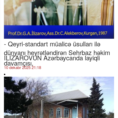
- Qeyri-standart müalicə üsulları ilə
dünyanı heyrətləndirən Sehrbaz həkim
İLİZAROVUN Azərbaycanda layiqli
davamçısı,
10 dekabr 2025 21:18