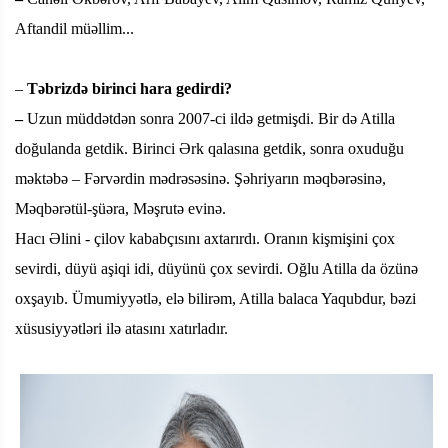
Aftandil müəllim...
–
Təbrizdə birinci hara gedirdi?
–
Uzun müddətdən sonra 2007-ci ildə getmişdi. Bir də Atilla
doğulanda getdik. Birinci Ərk qalasına getdik, sonra oxuduğu
məktəbə – Fərvərdin mədrəsəsinə. Şəhriyarın məqbərəsinə,
Məqbərətül-şüəra, Məşrutə evinə.
Hacı Əlini - çilov kababçısını axtarırdı. Oranın kişmişini çox
sevirdi, düyü aşiqi idi, düyünü çox sevirdi. Oğlu Atilla da özünə
oxşayıb. Ümumiyyətlə, elə bilirəm, Atilla balaca Yaqubdur, bəzi
xüsusiyyətləri ilə atasını xatırladır.