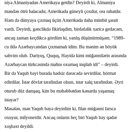
niyə Almaniyadan Amerikaya getdin? Deyirdi ki, Almaniya
məndən ötrü balacadır, Amerikada güneyli çoxdur, ora rahatdır.
Həm də dünyaya çıxmaq üçün Amerikada daha münbit şərait
vardı. Deyirdi, gənclikdə fikirləşdim, birdəfəlik xaricə gedəcəm,
ancaq zaman keçdikcə gördüm ki, yanlış düşünürmüşəm. “1989-
cu ildə Azərbaycandan çıxmamalı idim. Bu mənim ən böyük
səhvim olub. Dariyuş, Ququş, Hayidə kimi müğənnilərin arasında
Azərbaycan türkcəsində mahnı oxumaq inqilab idi” – deyirdi.
Bir də Yaqub bəyi burada hədsiz dərəcədə sevirdilər, hörmət
edirdilər. İstər dövlət tərəfindən olsun, istər xalq tərəfindən. Əyri
oturub düz danışaq, kim bu məhəbbətdən kənarda yaşamaq
istəyər?
Məsələn, mən Yaqub bəyə deyirdim ki, filan müğənni farsca
oxuyur, milyonerdir. Ancaq onların heç biri Yaqub bəy qədər
xoşbəxt deyildi.