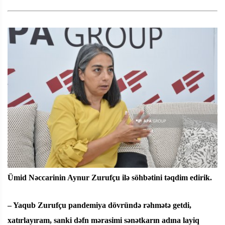
Ümid Nəccarinin Aynur Zurufçu ilə söhbətini təqdim edirik.
– Yaqub Zurufçu pandemiya dövründə rəhmətə getdi,
xatırlayıram, sanki dəfn mərasimi sənətkarın adına layiq