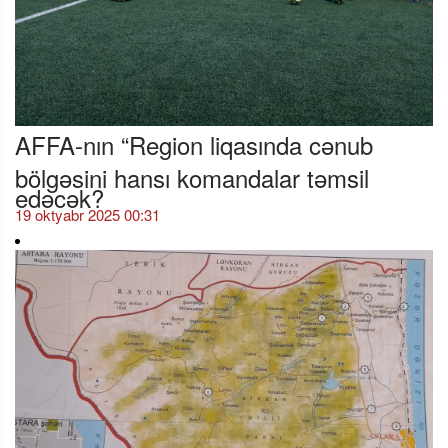
AFFA-nın “Region liqasında cənub
bölgəsini hansı komandalar təmsil
edəcək?
19 oktyabr 2025 00:31