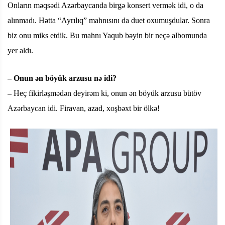
Onların məqsədi Azərbaycanda birgə konsert vermək idi, o da
alınmadı. Hətta “Ayrılıq” mahnısını da duet oxumuşdular. Sonra
biz onu miks etdik. Bu mahnı Yaqub bəyin bir neçə albomunda
yer aldı.
– Onun ən böyük arzusu nə idi?
–
Heç fikirləşmədən deyirəm ki, onun ən böyük arzusu bütöv
Azərbaycan idi. Firavan, azad, xoşbəxt bir ölkə!