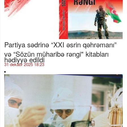
Partiya sədrinə “XXI əsrin qəhrəmanı”
və “Sözün müharibə rəngi" kitabları
hədiyyə edildi
31 dekabr 2025 18:23