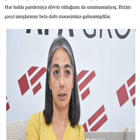
Hər halda pandemiya dövrü olduğunu da unutmamalıyıq. Bizim
şəxsi tanışlarımız belə dəfn mərasiminə gəlməmişdilər.