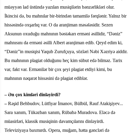
müəyyən lad üstündə yazılan musiqilərin bənzərlikləri olur.
İkincisi də, bu mahnılar bir-birindən tamamilə fərqlənir. Yalnız bir
hissəsində oxşarlıq var. O da aranjiman məsələsidir. Sezen
Aksunun oxuduğu mahnının bəstəkarı erməni əsillidir, “Dəniz”
mahnısını da erməni əsilli Albert aranjiman edib. Qeyd edim ki,
“Dəniz”in musiqisi Yaqub Zurufçuya, sözləri Nəbi Xəzriyə aiddir.
Bu mahnının plagiat olduğunu heç kim sübut edə bilməz. Tarix
var, fakt var. Ermənilər bir çox şeyi plagiat etdiyi kimi, bu
mahnının nəqarət hissəsini də plagiat ediblər.
– Ən çox kimləri dinləyirdi?
–
Rəşid Behbudov, Lütfiyar İmanov, Bülbül, Rauf Atakişiyev...
Sara xanım, Tükəzban xanım, Rübabə Muradova. Eləcə də
müasirləri, klassik musiqinin davamçılarını dinləyirdi.
Televiziyaya baxmırdı. Opera, muğam, hətta gəncləri də