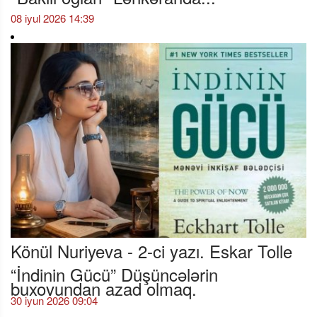
08 iyul 2026 14:39
Könül Nuriyeva - 2-ci yazı. Eskar Tolle
“İndinin Gücü” Düşüncələrin
buxovundan azad olmaq.
30 iyun 2026 09:04