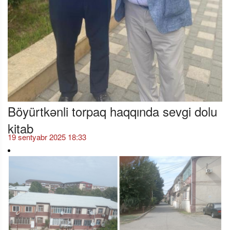
Böyürtkənli torpaq haqqında sevgi dolu
kitab
19 sentyabr 2025 18:33