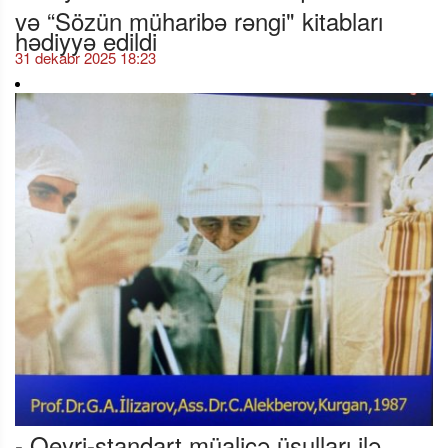
və “Sözün müharibə rəngi" kitabları
hədiyyə edildi
31 dekabr 2025 18:23
- Qeyri-standart müalicə üsulları ilə