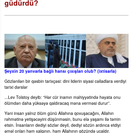
güdürdü?
Şeyxin 20 yanvarla bağlı hansı çıxışları olub? (ixtisarla)
Gözlənilən bir qəsbin tarixçəsi: dini liderin siyasi cəlladlara verdiyi
tarixi dərslər
...Lev Tolstoy deyib: “Hər cür inamın mahiyyətində həyata onu
ölümdən daha yüksəyə qaldıracaq məna verməsi durur”.
Yəni insan yalnız ölüm günü Allahına qovuşacağını, Allahın
rəhmətinə yetişəcəyini düşünməsin, bunu elə yaşamı ilə təmin
etsin. İnsanların dediyi sözlər deyil, dediyi sözün ardınca etdiyi
əməl onları həm xalqının, həm Allahının gözündə ucaldır.