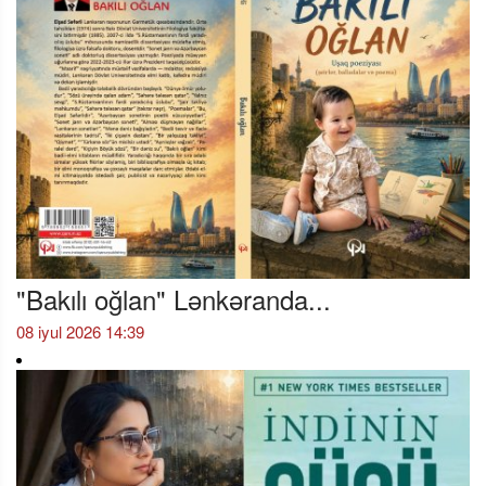
"Bakılı oğlan" Lənkəranda...
08 iyul 2026 14:39