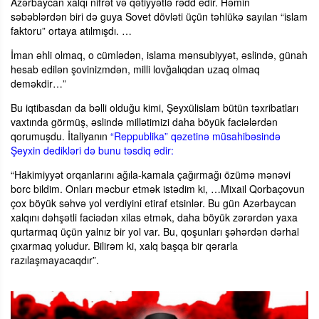
Azərbaycan xalqı nifrət və qətiyyətlə rədd edir. Həmin
səbəblərdən biri də guya Sovet dövləti üçün təhlükə sayılan “islam
faktoru” ortaya atılmışdı. …
İman əhli olmaq, o cümlədən, islama mənsubiyyət, əslində, günah
hesab edilən şovinizmdən, milli lovğalıqdan uzaq olmaq
deməkdir…”
Bu iqtibasdan da bəlli olduğu kimi, Şeyxülislam bütün təxribatları
vaxtında görmüş, əslində millətimizi daha böyük faciələrdən
qorumuşdu. İtaliyanın
“Reppublika” qəzetinə müsahibəsində
Şeyxin dedikləri də bunu təsdiq edir:
“Hakimiyyət orqanlarını ağıla-kamala çağırmağı özümə mənəvi
borc bildim. Onları məcbur etmək istədim ki, …Mixail Qorbaçovun
çox böyük səhvə yol verdiyini etiraf etsinlər. Bu gün Azərbaycan
xalqını dəhşətli faciədən xilas etmək, daha böyük zərərdən yaxa
qurtarmaq üçün yalnız bir yol var. Bu, qoşunları şəhərdən dərhal
çıxarmaq yoludur. Bilirəm ki, xalq başqa bir qərarla
razılaşmayacaqdır”.