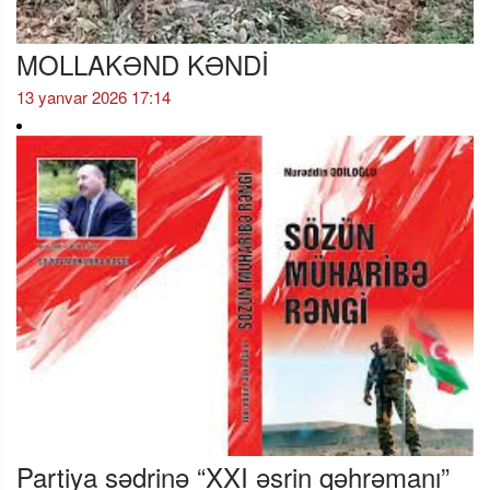
MOLLAKƏND KƏNDİ
13 yanvar 2026 17:14
Partiya sədrinə “XXI əsrin qəhrəmanı”