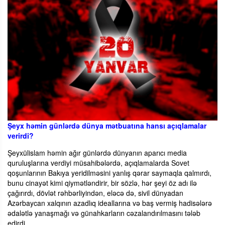
Şeyx həmin günlərdə dünya mətbuatına hansı açıqlamalar
verirdi?
Şeyxülislam həmin ağır günlərdə dünyanın aparıcı media
quruluşlarına verdiyi müsahibələrdə, açıqlamalarda Sovet
qoşunlarının Bakıya yeridilməsini yanlış qərar saymaqla qalmırdı,
bunu cinayət kimi qiymətləndirir, bir sözlə, hər şeyi öz adı ilə
çağırırdı, dövlət rəhbərliyindən, eləcə də, sivil dünyadan
Azərbaycan xalqının azadlıq ideallarına və baş vermiş hadisələrə
ədalətlə yanaşmağı və günahkarların cəzalandırılmasını tələb
edirdi.