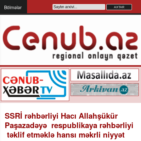
Bölmələr
SSRİ rəhbərliyi Hacı Allahşükür
Paşazadəyə respublikaya rəhbərliyi
təklif etməklə hansı məkrli niyyət