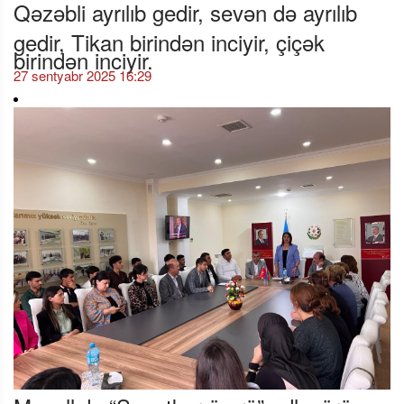
Qəzəbli ayrılıb gedir, sevən də ayrılıb
gedir, Tikan birindən inciyir, çiçək
birindən inciyir.
27 sentyabr 2025 16:29