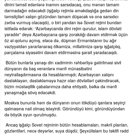
dinini təmsil edənlərə inamını sarsıdacaq, onu mənən tamam
darmadağın edəcəkdi (işğalçı rejimlə əməkdaşlığa gedən din
təmsilçiləri xalqın gözündən tamam düşəcək və ona sarsıdıcı
zərbə vurmuş olacaqdı), o biri yandan isə Sovet rejimi bundan
istifadə edərək: “Azərbaycanda dini rejim qurulur, islam dövləti
yaradılır” deyə Azərbaycana qarşı zorakılığı davam etdirmək üçün
öz əl-qolunu açmış, eləcə də, düşmən Ermənistanın bu ağır
vəziyyətdən yararlanaraq ölkəmizə, millətimizə qarşı işğalçılıq,
parçalama siyasətini davam etdirməsinə şərait yaradacaqdı.
Bütün bunlarla yanaşı din xadiminin rəhbərliyə gətirilməsi sivil
dünyanın da baş verənlərə mənfi münasibətini
neytrallaşdırmasına da hesablanmışdı; Azərbaycan xalqını
dəstəkləyən, dəstəkləməyə hazır olan dövlətləri çəkindirəcək,
bizim müstəqillik çabalarımıza daha ehtiyatlı, bəlkə də mənfi
yanaşmağa sövq edəcəkdi.
Moskva bununla həm də dünyanın onun tökdüyü qanlara seyirçi
qalmasına nail olmaq istəyirdi. Göründüyü kimi, göründüyündən
də böyük oyun qurulmuşdu.
Ancaq işğalçı Sovet rejminin bütün hesablamaları, məkrli planları,
gözləntiləri, necə deyərlər, suya düşdü; Şeyxülislam bu təklifi rədd