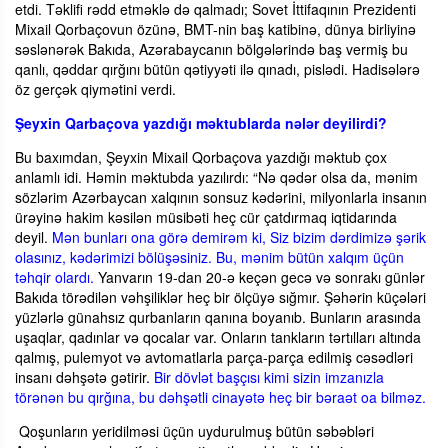
etdi. Təklifi rədd etməklə də qalmadı; Sovet İttifaqının Prezidenti
Mixail Qorbaçovun özünə, BMT-nin baş katibinə, dünya birliyinə
səslənərək Bakıda, Azərabaycanın bölgələrində baş vermiş bu
qanlı, qəddar qırğını bütün qətiyyəti ilə qınadı, pislədi. Hadisələrə
öz gerçək qiymətini verdi.
Şeyxin Qarbaçova yazdığı məktublarda nələr deyilirdi?
Bu baxımdan, Şeyxin Mixail Qorbaçova yazdığı məktub çox
anlamlı idi. Həmin məktubda yazılırdı: “Nə qədər olsa da, mənim
sözlərim Azərbaycan xalqının sonsuz kədərini, milyonlarla insanın
ürəyinə hakim kəsilən müsibəti heç cür çatdırmaq iqtidarında
deyil.
Mən bunları ona görə demirəm ki, Siz bizim dərdimizə şərik
olasınız, kədərimizi bölüşəsiniz. Bu, mənim bütün xalqım üçün
təhqir olardı.
Yanvarın 19-dan 20-ə keçən gecə və sonrakı günlər
Bakıda törədilən vəhşiliklər heç bir ölçüyə sığmır. Şəhərin küçələri
yüzlərlə günahsız qurbanların qanına boyanıb. Bunların arasında
uşaqlar, qadınlar və qocalar var. Onların tankların tərtılları altında
qalmış, pulemyot və avtomatlarla parça-parça edilmiş cəsədləri
insanı dəhşətə gətirir.
Bir dövlət başçısı kimi sizin imzanızla
törənən bu qırğına, bu dəhşətli cinayətə heç bir bəraət oa bilməz.
Qoşunların yeridilməsi üçün uydurulmuş bütün səbəbləri