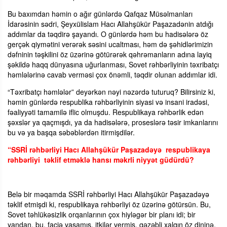
Bu baxımdan həmin o ağır günlərdə Qafqaz Müsəlmanları
İdarəsinin sədri, Şeyxülislam Hacı Allahşükür Paşazadənin atdığı
addımlar da təqdirə şayandı. O günlərdə həm bu hadisələrə öz
gerçək qiymətini verərək səsini ucaltması, həm də şəhidlərimizin
dəfninin təşkilini öz üzərinə götürərək qəhrəmanların adına layiq
şəkildə haqq dünyasına uğurlanması, Sovet rəhbərliyinin təxribatçı
həmlələrinə cavab verməsi çox önəmli, təqdir olunan addımlar idi.
“Təxribatçı həmlələr” deyərkən nəyi nəzərdə tuturuq? Bilirsiniz ki,
həmin günlərdə respublika rəhbərliyinin siyasi və insani iradəsi,
fəaliyyəti tamamilə iflic olmuşdu. Respublikaya rəhbərlik edən
şəxslər ya qaçmışdı, ya da hadisələrə, proseslərə təsir imkanlarını
bu və ya başqa səbəblərdən itirmişdilər.
“SSRİ rəhbərliyi Hacı Allahşükür Paşazadəyə respublikaya
rəhbərliyi təklif etməklə hansı məkrli niyyət güdürdü?
Belə bir məqamda SSRİ rəhbərliyi Hacı Allahşükür Paşazadəyə
təklif etmişdi ki, respublikaya rəhbərliyi öz üzərinə götürsün. Bu,
Sovet təhlükəsizlik orqanlarının çox hiyləgər bir planı idi; bir
yandan, bu, faciə yaşamış, itkilər vermiş, qəzəbli xalqın öz dininə,