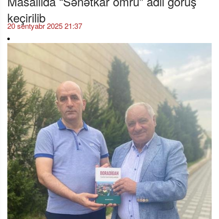
Masallıda “Sənətkar ömrü” adlı görüş
keçirilib
20 sentyabr 2025 21:37