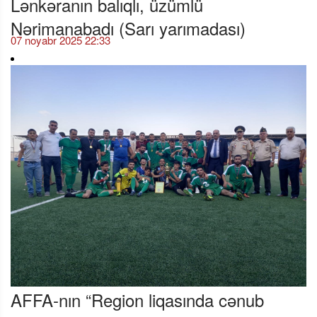
Lənkəranın balıqlı, üzümlü
Nərimanabadı (Sarı yarımadası)
07 noyabr 2025 22:33
AFFA-nın “Region liqasında cənub