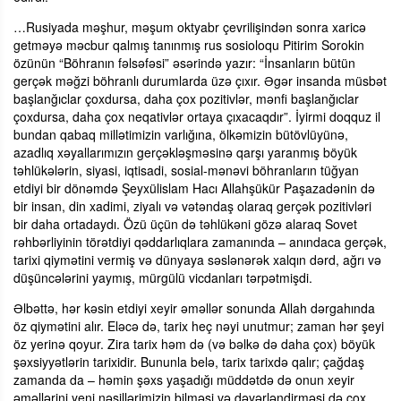
…Rusiyada məşhur, məşum oktyabr çevrilişindən sonra xaricə
getməyə məcbur qalmış tanınmış rus sosioloqu Pitirim Sorokin
özünün “Böhranın fəlsəfəsi” əsərində yazır: “İnsanların bütün
gerçək məğzi böhranlı durumlarda üzə çıxır. Əgər insanda müsbət
başlanğıclar çoxdursa, daha çox pozitivlər, mənfi başlanğıclar
çoxdursa, daha çox neqativlər ortaya çıxacaqdır”. İyirmi doqquz il
bundan qabaq millətimizin varlığına, ölkəmizin bütövlüyünə,
azadlıq xəyallarımızın gerçəkləşməsinə qarşı yaranmış böyük
təhlükələrin, siyasi, iqtisadi, sosial-mənəvi böhranların tüğyan
etdiyi bir dönəmdə Şeyxülislam Hacı Allahşükür Paşazadənin də
bir insan, din xadimi, ziyalı və vətəndaş olaraq gerçək pozitivləri
bir daha ortadaydı. Özü üçün də təhlükəni gözə alaraq Sovet
rəhbərliyinin törətdiyi qəddarlıqlara zamanında – anındaca gerçək,
tarixi qiymətini vermiş və dünyaya səslənərək xalqın dərd, ağrı və
düşüncələrini yaymış, mürgülü vicdanları tərpətmişdi.
Əlbəttə, hər kəsin etdiyi xeyir əməllər sonunda Allah dərgahında
öz qiymətini alır. Eləcə də, tarix heç nəyi unutmur; zaman hər şeyi
öz yerinə qoyur. Zira tarix həm də (və bəlkə də daha çox) böyük
şəxsiyyətlərin tarixidir. Bununla belə, tarix tarixdə qalır; çağdaş
zamanda da – həmin şəxs yaşadığı müddətdə də onun xeyir
əməllərini yeni nəsillərimizin bilməsi və dəyərləndirməsi də çox