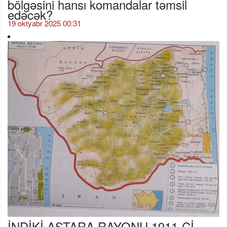
bölgəsini hansı komandalar təmsil
edəcək?
19 oktyabr 2025 00:31
İNDİKİ ASTARA RAYONU 1911-Cİ