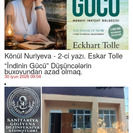
Könül Nuriyeva - 2-ci yazı. Eskar Tolle
“İndinin Gücü” Düşüncələrin
buxovundan azad olmaq.
30 iyun 2026 09:04