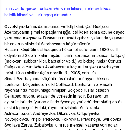
1917-ci ilə qədər Lənkəranda 5 rus kilsəsi, 1 alman kilsəsi, 1
katolik kilsəsi və 1 sinaqoq olmuşdur.
Əvvəlki yazılarımızda məlumat verildiyi kimi, Çar Rusiyası
Azərbaycanın şimal torpaqlarını işğal etdikdən sonra özünə dayaq
yaratmaq məqsədilə Rusiyanın müxtəlif quberniyalarında yaşayan
bir çox rus ailələrini Azərbaycana köçürmüşdür.
Rusların köçürülməsi haqqında hökumət sərəncamı 1830-cu il
oktyabrın 20-də imzalanmışdır. Həmin sərəncama əsasən təriqətçi
(molokan, subbotniklər, babtistlər və d.) və bidətçi ruslar Cənubi
Qafqaza, o cümlədən Azərbaycana köçürülmüşlər (Azərbaycan
tarixi, 10-cu siniflər üçün dərslik. B., 2005, səh.12).
Şimali Azərbaycana köçürülmüş rusların müəyyən hissəsi
Lənkəran bölgəsində, indiki Cəlilabad, Lənkəran və Masallı
rayonlarında məskunlaşdırılmışlar. Bölgədə ruslar əsasən
Cəlilabad rayonu ərazisində yerləşdirilmişdir. Bu rayonun
oykonimlərində (yunan dilində “yaşayış yeri adı” deməkdir) də öz
əksini tapmışdır. Beləki, rayon ərazisində Astraxanka,
Astraxanbazar, Andreyevka, Dikalovka, Qriqoryevka,
Novoqolovka, Prişib, Petrovka, Pokrovka, Privolnoye, Sviridovka,
Svetlaya Zarya, Zubalovka kimi rus mənşəli yaşayış yeri adları