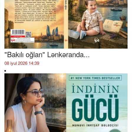
"Bakılı oğlan" Lənkəranda...
08 iyul 2026 14:39