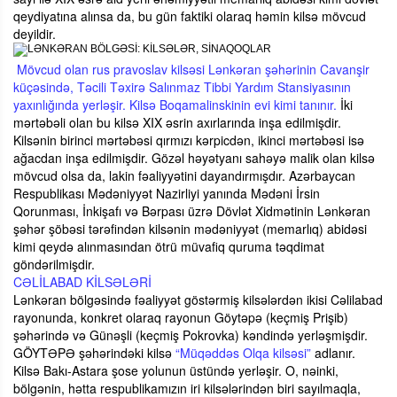
qeydiyatına alınsa da, bu gün faktiki olaraq həmin kilsə mövcud
deyildir.
Mövcud olan rus pravoslav kilsəsi Lənkəran şəhərinin Cavanşir
küçəsində, Təcili Təxirə Salınmaz Tibbi Yardım Stansiyasının
yaxınlığında yerləşir. Kilsə Boqamalinskinin evi kimi tanınır.
İki
mərtəbəli olan bu kilsə XIX əsrin axırlarında inşa edilmişdir.
Kilsənin birinci mərtəbəsi qırmızı kərpicdən, ikinci mərtəbəsi isə
ağacdan inşa edilmişdir. Gözəl həyətyanı sahəyə malik olan kilsə
mövcud olsa da, lakin fəaliyyətini dayandırmışdır. Azərbaycan
Respublikası Mədəniyyət Nazirliyi yanında Mədəni İrsin
Qorunması, İnkişafı və Bərpası üzrə Dövlət Xidmətinin Lənkəran
şəhər şöbəsi tərəfindən kilsənin mədəniyyət (memarlıq) abidəsi
kimi qeydə alınmasından ötrü müvafiq quruma təqdimat
göndərilmişdir.
CƏLİLABAD KİLSƏLƏRİ
Lənkəran bölgəsində fəaliyyət göstərmiş kilsələrdən ikisi Cəlilabad
rayonunda, konkret olaraq rayonun Göytəpə (keçmiş Prişib)
şəhərində və Günəşli (keçmiş Pokrovka) kəndində yerləşmişdir.
GÖYTƏPƏ şəhərindəki kilsə
“Müqəddəs Olqa kilsəsi”
adlanır.
Kilsə Bakı-Astara şose yolunun üstündə yerləşir. O, nəinki,
bölgənin, hətta respublikamızın iri kilsələrindən biri sayılmaqla,