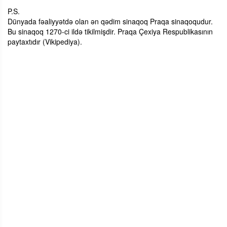
P.S.
Dünyada fəaliyyətdə olan ən qədim sinaqoq Praqa sinaqoqudur.
Bu sinaqoq 1270-ci ildə tikilmişdir. Praqa Çexiya Respublikasının
paytaxtıdır (Vikipediya).