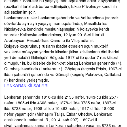
olmuşdur. Sonralar bu yaşayış məntəqələrinin adları dəyişdirilmiş
(bəzilərini tarixi adı bərpa edilmişdir), təkcə Privolnoye kəndinin
adı saxlanılmışdır.
Lənkəranda ruslar Lənkəran şəhərində və Vel kəndində (sonrakı
dövrlərdə ayrı-ayrı yaşayış məntəqələrində), Masallıda isə
Nikolayevka kəndində məskunlaşmışlar. Nikolayevka kəndi
sonralar Kalinovka adlandırılmış, 12 iyun 2018-ci il tarixli
Azərbaycan Respublikası Qanunu ilə Viləş adlanır.
Bölgəyə köçürülmüş rusların ibadət etmələri üçün müxtəlif
vaxtlarda müəyyən yerlərdə kilsələr (kilsə xristianların dini ibadət
yeri deməkdir) tikilmişdir. Bölgədə 1917-ci ilə qədər 7 rus kilsəsi
olmuşdur ki, bu kilsələr də konkret olaraq Lənkəran şəhərində (4),
Qumbaşı kəndində (Lənkəran r.), Göytəpə (keçmiş Prişib, 1967-ci
ildən şəhərdir) şəhərində və Günəşli (keçmiş Pokrovka, Cəlilabad
r.) kəndində yerləşmişdir.
LƏNKƏRAN KİLSƏLƏRİ
Lənkəran şəhərində 1810-cu ildə 2155 nəfər, 1843-cü ildə 2577
nəfər, 1865-ci ildə 4608 nəfər, 1878-ci ildə 3785 nəfər, 1897-ci
ildə 8733 nəfər, 1908-ci ildə 10.463 nəfər, 1917-ci ildə 18.000
nəfər yaşamışdır (Mirhaşım Talışlı, Etibar Əhədov. Lənkəran:
ensiklopedik məlumat. B., 2014, səh.297). 1897-ci il
siyahıyaalınması zamanı Lənkəran şəhərində yaşamış 8733 nəfər