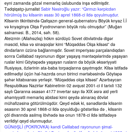
eyni zamanda gözəl memarlıq üslubunda inşa edilmişdir.
Tədqiqatçı-jurnalist
Sabir Nəsiroğlu yazır: “Qırmızı kərpicdən
hörülmüş bu kilsənin əsası 30 aprel 1868-ci ildə qoyulmuşdur.
Kilsənin tikintisində Qafqazın general-qubernatoru Böyük knyaz İ.İ
və knyaginya Olqa Fyodrovnanın böyük rolu olmuşdur” (Muğan
salnaməsi. B., 2014, səh. 58).
Ateizmin (Allahsızlıq) hökm sürdüyü Sovet dövlətində digər
məscid, kilsə və sinaqoqlar kimi “Müqəddəs Olqa kilsəsi” də
dindarların üzünə bağlanmışdır. Sovet imperiyası parçalandıqdan
sonra Cəlilabad rayonunun digər yaşayış məntəqələrində yaşayan
ruslar kimi Göytəpədə yaşayan rusların da böyük əksəriyyəti
Rusiyaya, özlərinin ata-baba torpaqlarına qayıtmışdır. Kilsə istifadə
edilmədiyi üçün hal-hazırda onun birinci mərtəbəsində Göytəpə
şəhər kitabxanası yerləşir. “Müqəddəs olqa kilsəsi” Azərbaycan
Respublikası Nazirlər Kabinetinin 02 avqust 2001-ci il tarixli 132
saylı Qərarına əsasən 4177 invertar sayı ilə XIX əsrə aid yerli
əhəmiyyətli memarlıq abidəsi kimi qeydə alınaraq dövlət
mühafizəsinə götürülmüşdür. Qeyd edək ki, sənədlərdə kilsənin
əsasının 30 aprel 1868-ci ildə qoyulduğu göstərilsə də , kilsənin
çöl divarında asılmış lövhədə isə onun 1878-ci ildə istifadəyə
verildiyi qeyd olunmuşdur.
GÜNƏŞLİ (POKROVKA) kəndi Cəlilabad rayonunun şimal-