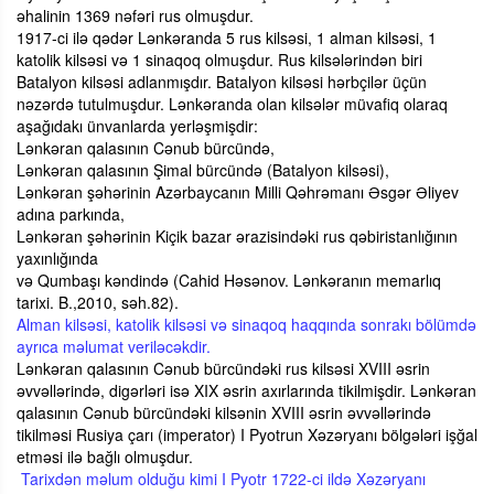
əhalinin 1369 nəfəri rus olmuşdur.
1917-ci ilə qədər Lənkəranda 5 rus kilsəsi, 1 alman kilsəsi, 1
katolik kilsəsi və 1 sinaqoq olmuşdur. Rus kilsələrindən biri
Batalyon kilsəsi adlanmışdır. Batalyon kilsəsi hərbçilər üçün
nəzərdə tutulmuşdur. Lənkəranda olan kilsələr müvafiq olaraq
aşağıdakı ünvanlarda yerləşmişdir:
Lənkəran qalasının Cənub bürcündə,
Lənkəran qalasının Şimal bürcündə (Batalyon kilsəsi),
Lənkəran şəhərinin Azərbaycanın Milli Qəhrəmanı Əsgər Əliyev
adına parkında,
Lənkəran şəhərinin Kiçik bazar ərazisindəki rus qəbiristanlığının
yaxınlığında
və Qumbaşı kəndində (Cahid Həsənov. Lənkəranın memarlıq
tarixi. B.,2010, səh.82).
Alman kilsəsi, katolik kilsəsi və sinaqoq haqqında sonrakı bölümdə
ayrıca məlumat veriləcəkdir.
Lənkəran qalasının Cənub bürcündəki rus kilsəsi XVIII əsrin
əvvəllərində, digərləri isə XIX əsrin axırlarında tikilmişdir. Lənkəran
qalasının Cənub bürcündəki kilsənin XVIII əsrin əvvəllərində
tikilməsi Rusiya çarı (imperator) I Pyotrun Xəzəryanı bölgələri işğal
etməsi ilə bağlı olmuşdur.
Tarixdən məlum olduğu kimi I Pyotr 1722-ci ildə Xəzəryanı