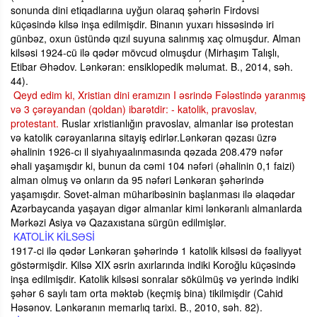
sonunda dini etiqadlarına uyğun olaraq şəhərin Firdovsi
küçəsində kilsə inşa edilmişdir. Binanın yuxarı hissəsində iri
günbəz, oxun üstündə qızıl suyuna salınmış xaç olmuşdur. Alman
kilsəsi 1924-cü ilə qədər mövcud olmuşdur (Mirhaşım Talışlı,
Etibar Əhədov. Lənkəran: ensiklopedik məlumat. B., 2014, səh.
44).
Qeyd edim ki, Xristian dini eramızın I əsrində Fələstində yaranmış
və 3 çərəyandan (qoldan) ibarətdir: - katolik, pravoslav,
protestant.
Ruslar xristianlığın pravoslav, almanlar isə protestan
və katolik cərəyanlarına sitayiş edirlər.Lənkəran qəzası üzrə
əhalinin 1926-cı il siyahıyaalınmasında qəzada 208.479 nəfər
əhali yaşamışdır ki, bunun da cəmi 104 nəfəri (əhalinin 0,1 faizi)
alman olmuş və onların da 95 nəfəri Lənkəran şəhərində
yaşamışdır. Sovet-alman müharibəsinin başlanması ilə əlaqədar
Azərbaycanda yaşayan digər almanlar kimi lənkəranlı almanlarda
Mərkəzi Asiya və Qazaxıstana sürgün edilmişlər.
KATOLİK KİLSƏSİ
1917-ci ilə qədər Lənkəran şəhərində 1 katolik kilsəsi də fəaliyyət
göstərmişdir. Kilsə XIX əsrin axırlarında indiki Koroğlu küçəsində
inşa edilmişdir. Katolik kilsəsi sonralar sökülmüş və yerində indiki
şəhər 6 saylı tam orta məktəb (keçmiş bina) tikilmişdir (Cahid
Həsənov. Lənkəranın memarlıq tarixi. B., 2010, səh. 82).