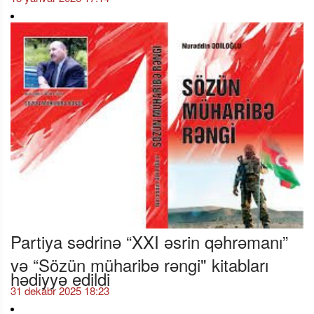
Partiya sədrinə “XXI əsrin qəhrəmanı”
və “Sözün müharibə rəngi" kitabları
hədiyyə edildi
31 dekabr 2025 18:23