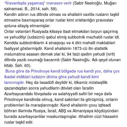
“firavanlıqda yaşamaq” mənasını verir
(Sabir Nəsiroğlu. Muğan
salnaməsi. B., 2014, səh. 59).
Kəndin adının rus dilində olması və əhalisini vaxtilə rusların təşkil
etməsinə baxmayaraq onlar ruslar kimi xristianlığın pravoslav
qoluna sitayiş etməmişlər.
Onlar vətənləri Rusiyada kilsəyə itaət etməkdən boyun qaçırmış
və yəhudiliyi (iudaizmi) qəbul etmiş subbotnik məzhəbli ruslar idi.
Kənddə subbotniklərin 4 sinaqoqu və 4 dini məhəlli məktəbləri
fəaliyyət göstərmişdir. Kənd əhalisinin 1873-cü ilin statistik
məlumatına əsasən demək olar ki, 94 faizi qədim yəhudi (ivrit)
dilində yazıb oxumağı bacarırdı (Sabir Nəsiroğlu. Adı qeyd olunan
kitab. Səh. 60).
Buna görə də Privolnoye kəndi bölgədə rus kəndi yox, daha çox
ibadət etdikləri iudaizm dininə görə yəhudi kəndi kimi
tanınmışdır.
Heç də təsadüfi deyildir ki, ölkəmiz müstəqillik
qazandıqdan sonra yəhudilərin dövləti olan İsrailin
Azərbaycandakı fövqəladə və səlahiyyətli səfiri bir neçə dəfə
Privolnoye kəndində olmuş, kənd sakinləri ilə görüşmüş, onların
problemləri ilə maraqlanmışdır. Kənd əhalisinin çoxu iqtisadi
böhran illərində Rusiya, İsrail, ABŞ və Almaniyaya köçdüyündən
burada azərbaycanlılar məskunlaşmışlar. Əhalinin cüzi hissəsini
ruslar təşkil edir.