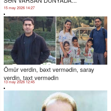
SƏN VARSAN DÜNYADA...
15 may 2026 14:27
Ömür verdin, bəxt vermədin, saray
verdin, taxt vermədin
13 may 2026 12:45