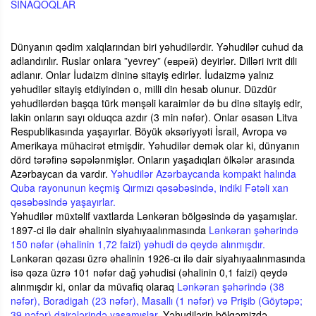
SİNAQOQLAR
Dünyanın qədim xalqlarından biri yəhudilərdir. Yəhudilər cuhud da
adlandırılır. Ruslar onlara ”yevrey” (еврей) deyirlər. Dilləri ivrit dili
adlanır. Onlar İudaizm dininə sitayiş edirlər. İudaizmə yalnız
yəhudilər sitayiş etdiyindən o, milli din hesab olunur. Düzdür
yəhudilərdən başqa türk mənşəli karaimlər də bu dinə sitayiş edir,
lakin onların sayı olduqca azdır (3 min nəfər). Onlar əsasən Litva
Respublikasında yaşayırlar. Böyük əksəriyyəti İsrail, Avropa və
Amerikaya mühacirət etmişdir. Yəhudilər demək olar ki, dünyanın
dörd tərəfinə səpələnmişlər. Onların yaşadıqları ölkələr arasında
Azərbaycan da vardır.
Yəhudilər Azərbaycanda kompakt halında
Quba rayonunun keçmiş Qırmızı qəsəbəsində, indiki Fətəli xan
qəsəbəsində yaşayırlar.
Yəhudilər müxtəlif vaxtlarda Lənkəran bölgəsində də yaşamışlar.
1897-ci ilə dair əhalinin siyahıyaalınmasında
Lənkəran şəhərində
150 nəfər (əhalinin 1,72 faizi) yəhudi də qeydə alınmışdır.
Lənkəran qəzası üzrə əhalinin 1926-cı ilə dair siyahıyaalınmasında
isə qəza üzrə 101 nəfər dağ yəhudisi (əhalinin 0,1 faizi) qeydə
alınmışdır ki, onlar da müvafiq olaraq
Lənkəran şəhərində (38
nəfər), Boradigah (23 nəfər), Masallı (1 nəfər) və Prişib (Göytəpə;
39 nəfər) dairələrində yaşamışlar.
Yəhudilərin bölgəmizdə