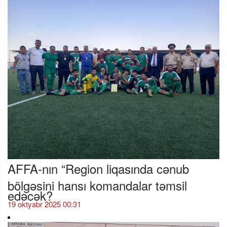
AFFA-nın “Region liqasında cənub
bölgəsini hansı komandalar təmsil
edəcək?
19 oktyabr 2025 00:31