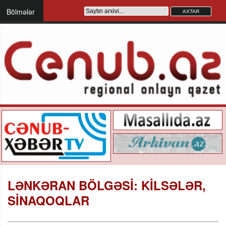
Bölmələr
LƏNKƏRAN BÖLGƏSİ: KİLSƏLƏR,
SİNAQOQLAR