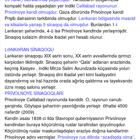
kompakt halda yaşadıqları yer indiki
Cəlilabad rayonunun
Privolnoye kəndi olmuşdur.
Qəza dövründə Privolnoye kəndi
Prişib dairəsinin tərkibində olmuşdur.
Lənkəran bölgəsində məscid
və kilsələrlə yanaşı 5 sinaqoq da olmuşdur.
Bunlardan 1-i
Lənkəran şəhərində, 4-ü isə Privolnoye kəndində yerləşmişdir.
Sinaqoq iudaizm dinində ibadət yeri hesab olunur.
LƏNKƏRAN SİNAQOQU
Lənkəran sinaqoqu XIX əsrin sonu, XX əsrin əvvəllərində qırmızı
kərpicdən tikilmişdir. Sinaqoq şəhərin “Qala” adlanan ərazisində,
keçmiş Xasiyev , indiki Mirzə Səlim Axundzadə küçəsində yolun
üstündə yerləşir. Sinaqoq dini ibadət yeri kimi fəaliyyətini
dayandırmış və hal-hazırda orada ağırlıq qaldırma və tayekvando
üzrə məşq salonu yerləşir.
PRİVOLNOYE SİNAQOQLARI
Privolnoye Cəlilabad rayonunda kənddir. O, rayonun cənub-
şərqində, Göytəpə şəhərinin yaxınlığında yerləşir. Əhalisi 4500
nəfərdir (2009).
Kəndin əsası 1838-ci ildə Stavropol quberniyasının Privolnoye
kəndindən buraya köçürülmüş ruslar tərəfindən qoyulmuşdur.
Köçürülmüş ruslar məskunlaşdıqları əraziyə doğma kəndlərinin
Privolnoye adını vermişlər
. Privolnoye rus dilində “azadlıqda olma”,