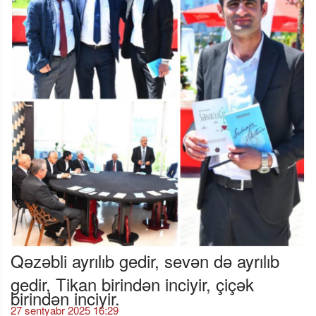
Qəzəbli ayrılıb gedir, sevən də ayrılıb
gedir, Tikan birindən inciyir, çiçək
birindən inciyir.
27 sentyabr 2025 16:29