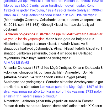
şərqində yerləşir. Əhalisi 7 min nəfərdir. Kəndin bünövrəsi 1902-ci
ildə buraya köçürülmüş ruslar tərəfindən qoyulmuşdur. Kənd
1992-ci ilə qədər Pokrovka, 1992-1998-ci illərdə Şəhriyar, 1998-ci
ildən isə Günəşli adlanır.Kənddə kilsəsi 1914-cü ildə tikilmişdir
(Mahmudağa Qasımov. Cəlilabadın tarixi, etnonim və toponimləri.
B., 2014, səh. 161-163). Günəşli kilsəsi hal-hazırda fəaliyyət
göstərmir.
Lənkəran bölgəsində ruslardan başqa müxtəlif vaxtlarda almanlar
və yəhudilər də yaşamışlar.
Məhz buna görə də bölgədə rus
kilsələrindən başqa 1 alman kilsəsi, 1 katolik kilsəsi və 5
sinaqoqda fəaliyyət göstərmişdir. Alman kilsəsi, katolik kilsəsi və 1
sinaqoq Lənkəran şəhərində, digər 4 sinaqoq isə Cəlilabad
rayonunun Privolnoye kəndində yerləşmişdir.
ALMAN KİLSƏSİ
Almanlar Qafqaza 1817-ci ildə köçürülmüşlər. Onların Qafqazda 8
koloniyası olmuşdur ki, bunların da ikisi - Annenfeld (Şəmkir
şəhərinə birləşib) və Yelenandorf (indiki Göygöl şəhəri)
Azərbaycanda yerləşmişdir. Sonralar almanlar Azərbaycanın digər
ərazilərinə, o cümlədən
Lənkəran şəhərinə köçmüşlər. 1897-ci ilin
siyahıyaalınmasına görə Lənkəran şəhərində yaşamış 8733 nəfər
əhalinin 111 nəfəri alman olmuşdur.
Almanların Lənkəran şəhərində yaşadıqları məhəllə Forştat
(alman dilində “şəhərdən kənar” deməkdir) adlanmışdır. XIX əsrin