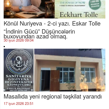
Könül Nuriyeva - 2-ci yazı. Eskar Tolle
“İndinin Gücü” Düşüncələrin
buxovundan azad olmaq.
30 iyun 2026 09:04
Masallıda yeni regional təşkilat yarandı
17 iyun 2026 23:51