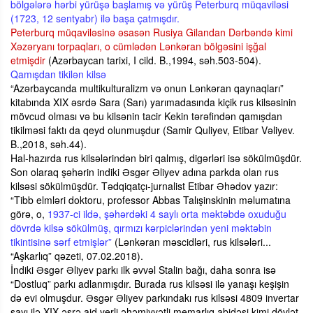
bölgələrə hərbi yürüşə başlamış və yürüş Peterburq müqaviləsi
(1723, 12 sentyabr) ilə başa çatmışdır.
Peterburq müqaviləsinə əsasən Rusiya Gilandan Dərbəndə kimi
Xəzəryanı torpaqları, o cümlədən Lənkəran bölgəsini işğal
etmişdir
(Azərbaycan tarixi, I cild. B.,1994, səh.503-504).
Qamışdan tikilən kilsə
“Azərbaycanda multikulturalizm və onun Lənkəran qaynaqları”
kitabında XIX əsrdə Sara (Sarı) yarımadasında kiçik rus kilsəsinin
mövcud olması və bu kilsənin tacir Kekin tərəfindən qamışdan
tikilməsi faktı da qeyd olunmuşdur (Samir Quliyev, Etibar Vəliyev.
B.,2018, səh.44).
Hal-hazırda rus kilsələrindən biri qalmış, digərləri isə sökülmüşdür.
Son olaraq şəhərin indiki Əsgər Əliyev adına parkda olan rus
kilsəsi sökülmüşdür. Tədqiqatçı-jurnalist Etibar Əhədov yazır:
“Tibb elmləri doktoru, professor Abbas Talışinskinin məlumatına
görə, o,
1937-ci ildə, şəhərdəki 4 saylı orta məktəbdə oxuduğu
dövrdə kilsə sökülmüş, qırmızı kərpiclərindən yeni məktəbin
tikintisinə sərf etmişlər”
(Lənkəran məscidləri, rus kilsələri...
“Aşkarlıq” qəzeti, 07.02.2018).
İndiki Əsgər Əliyev parkı ilk əvvəl Stalin bağı, daha sonra isə
“Dostluq” parkı adlanmışdır. Burada rus kilsəsi ilə yanaşı keşişin
də evi olmuşdur. Əsgər Əliyev parkındakı rus kilsəsi 4809 invertar
sayı ilə XIX əsrə aid yerli əhəmiyyətli memarlıq abidəsi kimi dövlət