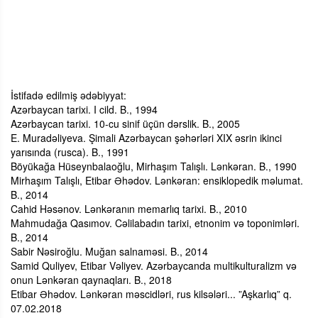
İstifadə edilmiş ədəbiyyat:
Azərbaycan tarixi. I cild. B., 1994
Azərbaycan tarixi. 10-cu sinif üçün dərslik. B., 2005
E. Muradəliyeva. Şimali Azərbaycan şəhərləri XIX əsrin ikinci
yarısında (rusca). B., 1991
Böyükağa Hüseynbalaoğlu, Mirhaşım Talışlı. Lənkəran. B., 1990
Mirhaşım Talışlı, Etibar Əhədov. Lənkəran: ensiklopedik məlumat.
B., 2014
Cahid Həsənov. Lənkəranın memarlıq tarixi. B., 2010
Mahmudağa Qasımov. Cəlilabadın tarixi, etnonim və toponimləri.
B., 2014
Sabir Nəsiroğlu. Muğan salnaməsi. B., 2014
Samid Quliyev, Etibar Vəliyev. Azərbaycanda multikulturalizm və
onun Lənkəran qaynaqları. B., 2018
Etibar Əhədov. Lənkəran məscidləri, rus kilsələri... ”Aşkarlıq” q.
07.02.2018