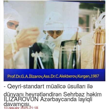
- Qeyri-standart müalicə üsulları ilə
dünyanı heyrətləndirən Sehrbaz həkim
İLİZAROVUN Azərbaycanda layiqli
davamçısı,
10 dekabr 2025 21:18