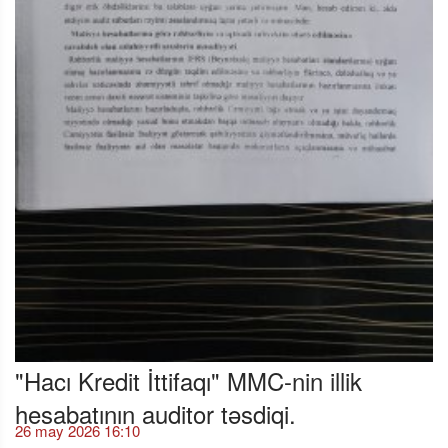
"Hacı Kredit İttifaqı" MMC-nin illik
hesabatının auditor təsdiqi.
26 may 2026 16:10