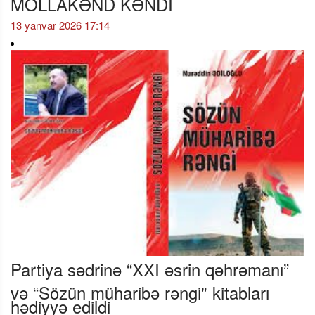
MOLLAKƏND KƏNDİ
13 yanvar 2026 17:14
Partiya sədrinə “XXI əsrin qəhrəmanı”
və “Sözün müharibə rəngi" kitabları
hədiyyə edildi