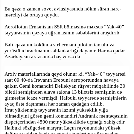
Bu qəza o zaman sovet aviasiyasında hökm sürən hərc-
mərcliyi də ortaya qoydu.
Aeroflotun Ermənistan SSR bölməsinə məxsus “Yak-40”
təyyarəsinin qəzaya uğramasının səbəblərini araşdırıb.
Bəli, qəzanın kökündə sırf erməni pilotun tamahı və
yerüstü idarəetmənin səhlənkarlığı dayanır. Hər nə qədər
Azərbaycan ərazisində baş versə də.
Arxiv materiallarında qeyd olunur ki, “Yak-40” təyyarəsi
saat 09.40-da İrəvanın Erebuni aeroportundan havaya
qalxır. Gəmi komandiri Dəlləkyan rüşvət müqabilində 30
biletli sərnişindən əlavə salona 13 biletsiz sərnişinin də
girməsinə icazə vermişdi. Halbuki təyyarədə sərnişinlərin
ayaq üstə daşınması hər zaman qadağan edilib.
İfrat yüklənmiş təyyarənin lazımi yüksəklik yığa
bilmədiyini görən gəmi komandiri Andranik məntəqəsinin
dispetçerindən 4500 metr yüksəklikdə uçmağı xahiş edir.
Halbuki sözügedən marşrut Laçın rayonundakı yüksək
dağlıq ərazidən keçir və sovet standartına görə eşelon