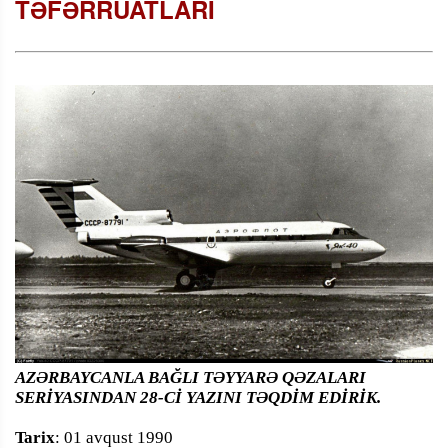
TƏFƏRRÜATLARI
AZƏRBAYCANLA BAĞLI TƏYYARƏ QƏZALARI
SERİYASINDAN 28-Cİ YAZINI TƏQDİM EDİRİK.
Tarix
: 01 avqust 1990