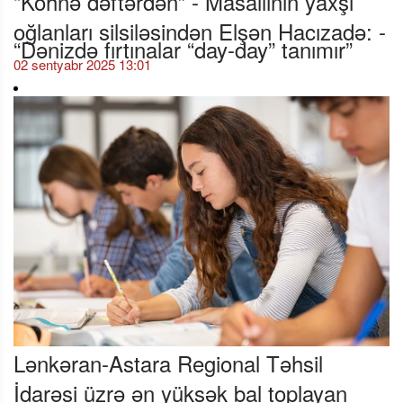
“Köhnə dəftərdən” - Masallının yaxşı
oğlanları silsiləsindən Elşən Hacızadə: -
“Dənizdə fırtınalar “day-day” tanımır”
02 sentyabr 2025 13:01
Lənkəran-Astara Regional Təhsil
İdarəsi üzrə ən yüksək bal toplayan