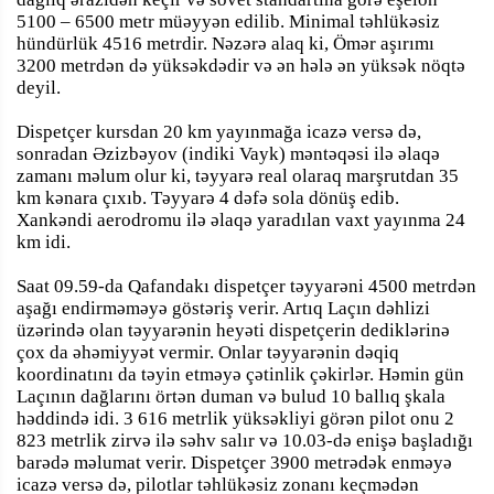
5100 – 6500 metr müəyyən edilib. Minimal təhlükəsiz
hündürlük 4516 metrdir. Nəzərə alaq ki, Ömər aşırımı
3200 metrdən də yüksəkdədir və ən hələ ən yüksək nöqtə
deyil.
Dispetçer kursdan 20 km yayınmağa icazə versə də,
sonradan Əzizbəyov (indiki Vayk) məntəqəsi ilə əlaqə
zamanı məlum olur ki, təyyarə real olaraq marşrutdan 35
km kənara çıxıb. Təyyarə 4 dəfə sola dönüş edib.
Xankəndi aerodromu ilə əlaqə yaradılan vaxt yayınma 24
km idi.
Saat 09.59-da Qafandakı dispetçer təyyarəni 4500 metrdən
aşağı endirməməyə göstəriş verir. Artıq Laçın dəhlizi
üzərində olan təyyarənin heyəti dispetçerin dediklərinə
çox da əhəmiyyət vermir. Onlar təyyarənin dəqiq
koordinatını da təyin etməyə çətinlik çəkirlər. Həmin gün
Laçının dağlarını örtən duman və bulud 10 ballıq şkala
həddində idi. 3 616 metrlik yüksəkliyi görən pilot onu 2
823 metrlik zirvə ilə səhv salır və 10.03-də enişə başladığı
barədə məlumat verir. Dispetçer 3900 metrədək enməyə
icazə versə də, pilotlar təhlükəsiz zonanı keçmədən