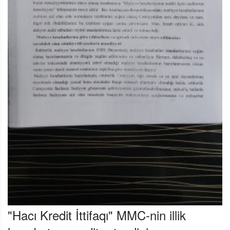
"Hacı Kredit İttifaqı" MMC-nin illik
hesabatının auditor təsdiqi.