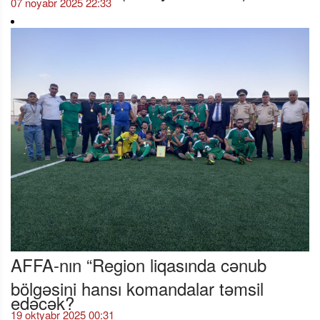
07 noyabr 2025 22:33
AFFA-nın “Region liqasında cənub
bölgəsini hansı komandalar təmsil
edəcək?
19 oktyabr 2025 00:31