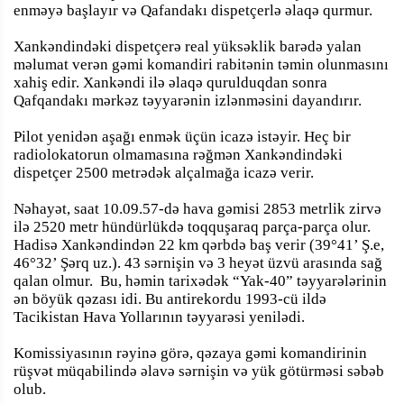
enməyə başlayır və Qafandakı dispetçerlə əlaqə qurmur.
Xankəndindəki dispetçerə real yüksəklik barədə yalan
məlumat verən gəmi komandiri rabitənin təmin olunmasını
xahiş edir. Xankəndi ilə əlaqə qurulduqdan sonra
Qafqandakı mərkəz təyyarənin izlənməsini dayandırır.
Pilot yenidən aşağı enmək üçün icazə istəyir. Heç bir
radiolokatorun olmamasına rəğmən Xankəndindəki
dispetçer 2500 metrədək alçalmağa icazə verir.
Nəhayət, saat 10.09.57-də hava gəmisi 2853 metrlik zirvə
ilə 2520 metr hündürlükdə toqquşaraq parça-parça olur.
Hadisə Xankəndindən 22 km qərbdə baş verir (39°41’ Ş.e,
46°32’ Şərq uz.). 43 sərnişin və 3 heyət üzvü arasında sağ
qalan olmur. Bu, həmin tarixədək “Yak-40” təyyarələrinin
ən böyük qəzası idi. Bu antirekordu 1993-cü ildə
Tacikistan Hava Yollarının təyyarəsi yenilədi.
Komissiyasının rəyinə görə, qəzaya gəmi komandirinin
rüşvət müqabilində əlavə sərnişin və yük götürməsi səbəb
olub.