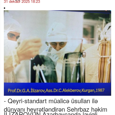
31 dekabr 2025 18:23
- Qeyri-standart müalicə üsulları ilə
dünyanı heyrətləndirən Sehrbaz həkim
İLİZAROVUN Azərbaycanda layiqli