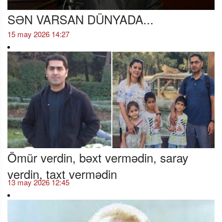
SƏN VARSAN DÜNYADA...
15 may 2026 14:27
Ömür verdin, bəxt vermədin, saray
verdin, taxt vermədin
13 may 2026 12:45