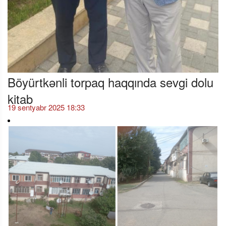
Böyürtkənli torpaq haqqında sevgi dolu
kitab
19 sentyabr 2025 18:33