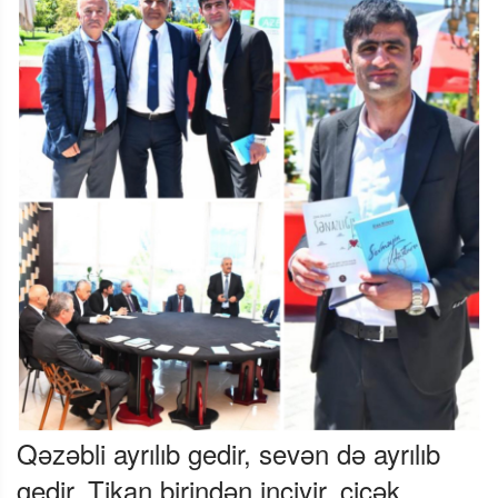
Qəzəbli ayrılıb gedir, sevən də ayrılıb
gedir, Tikan birindən inciyir, çiçək