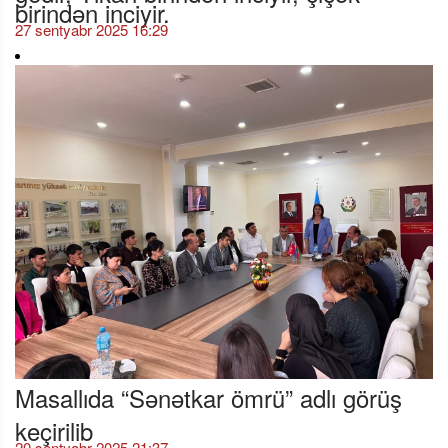
birindən inciyir.
27 sentyabr 2025 16:29
Masallıda “Sənətkar ömrü” adlı görüş
keçirilib
20 sentyabr 2025 21:37