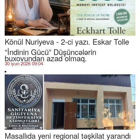
Könül Nuriyeva - 2-ci yazı. Eskar Tolle
“İndinin Gücü” Düşüncələrin
buxovundan azad olmaq.
30 iyun 2026 09:04
Masallıda yeni regional təşkilat yarandı