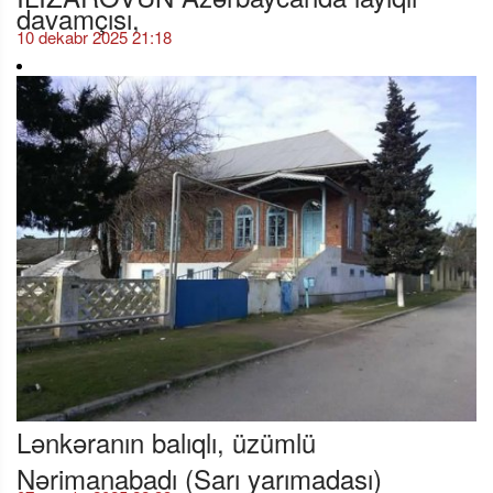
davamçısı,
10 dekabr 2025 21:18
Lənkəranın balıqlı, üzümlü
Nərimanabadı (Sarı yarımadası)